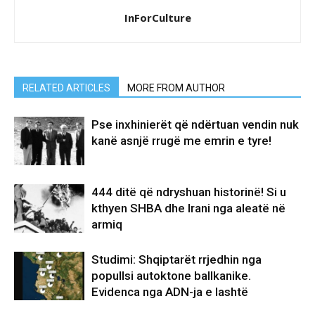
InForCulture
RELATED ARTICLES
MORE FROM AUTHOR
Pse inxhinierët që ndërtuan vendin nuk
kanë asnjë rrugë me emrin e tyre!
444 ditë që ndryshuan historinë! Si u
kthyen SHBA dhe Irani nga aleatë në
armiq
Studimi: Shqiptarët rrjedhin nga
popullsi autoktone ballkanike.
Evidenca nga ADN-ja e lashtë