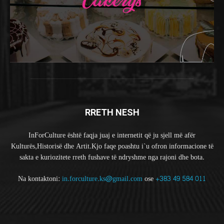
RRETH NESH
InForCulture është faqja juaj e internetit që ju sjell më afër
Kulturës,Historisë dhe Artit.Kjo faqe poashtu i`u ofron informacione të
sakta e kuriozitete rreth fushave të ndryshme nga rajoni dhe bota.
Na kontaktoni:
in.forculture.ks@gmail.com
ose
+383 49 584 011