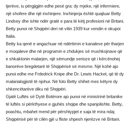
tjerëve, iu përgjigjën edhe pesë gra: dy mjeke, një infermiere,
një shofere dhe një inxhinjere. Inxhinjerja është quajtuar Betty
Lindsey dhe ishte ndër gratë e para të këtj profesioni në Britani.
Betty punoi në Shqipëri deri në vitin 1939 kur vendin e okupoi
Italia.
Betty ka qenë e angazhuar në ndërtimin e kanaleve për tharjen
e moqaleve dhe në programin e zhdukjes së mushkojnave që
e shkaktonin malarjen, një sëmundje serioze që i kërcënohej
banorëve bregdetarë të Shqipërisë së mesme. Një kohë ajo
punoi edhe me Frdedrick Knipe dhe Dr. Lewis Hacket, që të dy
malarialogjistë të njohur. Në foto Betty shihet mes këtyre dy
shkencëtarëve diku në Shqipëri.
Gjatë Luftës së Dytë Botërore ajo punoi në ministrinë britanike
të luftës si përkthyese e gjuhës shqipe dhe spanjolishte. Betty,
poashtu, mbahet mend për përshtypjet e saja të mira ndaj
Shqipërisë për të cilën gjë u fliste shpesh njerëzve në Britani.