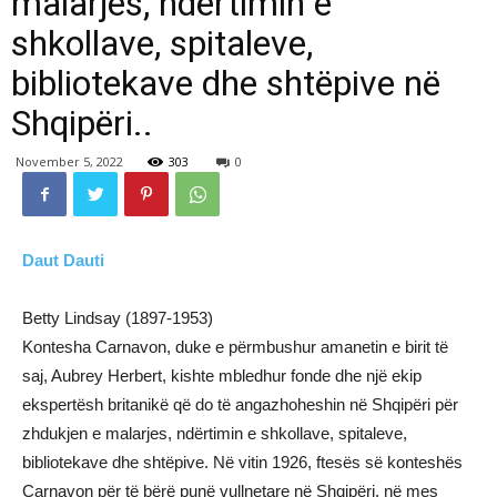
malarjes, ndërtimin e
shkollave, spitaleve,
bibliotekave dhe shtëpive në
Shqipëri..
November 5, 2022
303
0
Daut Dauti
Betty Lindsay (1897-1953)
Kontesha Carnavon, duke e përmbushur amanetin e birit të
saj, Aubrey Herbert, kishte mbledhur fonde dhe një ekip
ekspertësh britanikë që do të angazhoheshin në Shqipëri për
zhdukjen e malarjes, ndërtimin e shkollave, spitaleve,
bibliotekave dhe shtëpive. Në vitin 1926, ftesës së konteshës
Carnavon për të bërë punë vullnetare në Shqipëri, në mes