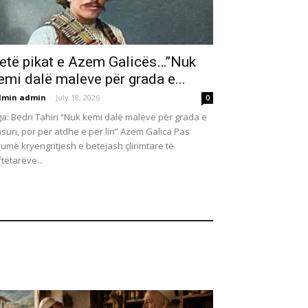
etë pikat e Azem Galicës…”Nuk
emi dalë maleve për grada e...
dmin admin
-
July 18, 2026
0
a: Bedri Tahiri “Nuk kemi dalë maleve për grada e
suri, por për atdhe e për liri” Azem Galica Pas
umë kryengritjesh e betejash çlirimtare të
ftëtarëve...