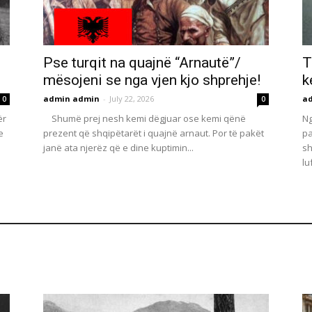
Pse turqit na quajnë “Arnautë”/
T
mësojeni se nga vjen kjo shprehje!
k
admin admin
-
July 22, 2026
a
0
0
ër
Shumë prej nesh kemi dëgjuar ose kemi qënë
Ng
e
prezent që shqipëtarët i quajnë arnaut. Por të pakët
pa
janë ata njerëz që e dine kuptimin...
sh
lu