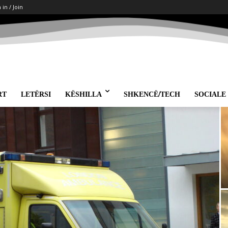
 in / Join
RT
LETËRSI
KËSHILLA
SHKENCË/TECH
SOCIALE