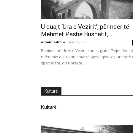
U quajt ‘Ura e Vezirit’, për nder të
Mehmet Pashë Bushatit,...
admin admin
-
July 30, 2026
Punimet në Urën e Vezirit kanë zgjatur 7 vjet dhe p
ndërtimin e saj kanë marrë pjesë qindra punëtorë 
specialistë, disa prej të...
Kulturë
Kulturë