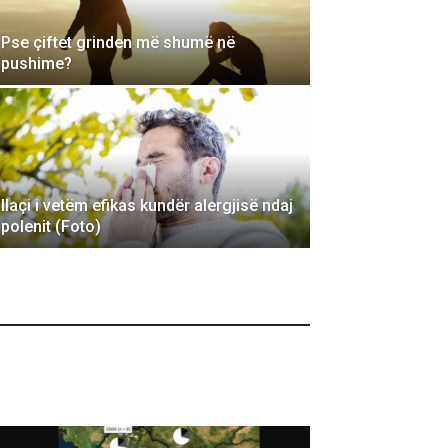
Pse çiftet grinden më shumë në
pushime?
Ilaçi i vetëm efikas kundër alergjisë ndaj
polenit (Foto)