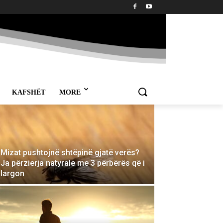
KAFSHËT
MORE
Mizat pushtojnë shtëpinë gjatë verës?
Ja përzierja natyrale me 3 përbërës që i
largon