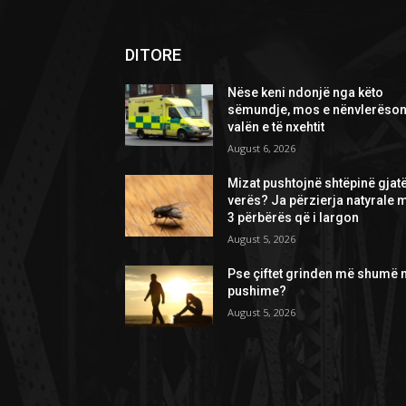
DITORE
Nëse keni ndonjë nga këto
sëmundje, mos e nënvlerëson
valën e të nxehtit
August 6, 2026
Mizat pushtojnë shtëpinë gjat
verës? Ja përzierja natyrale 
3 përbërës që i largon
August 5, 2026
Pse çiftet grinden më shumë 
pushime?
August 5, 2026