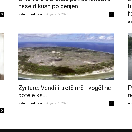
nëse dikush po gënjen
l
f
admin admin
-
August 5, 2026
0
0
a
Zyrtare: Vendi i tretë më i vogël në
P
botë e ka...
n
admin admin
-
August 1, 2026
a
0
0