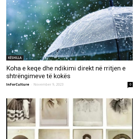
KËSHILLA
Koha e keqe dhe ndikimi direkt në rritjen e
shtrëngimeve të kokës
InForCulture
-
November 9, 2023
0