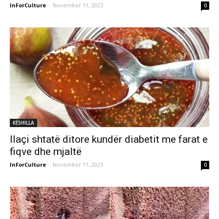
InForCulture
-
November 11, 2023
0
KËSHILLA
Ilaçi shtatë ditore kundër diabetit me farat e
fiqve dhe mjaltë
InForCulture
-
November 11, 2023
0