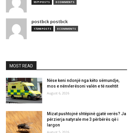
5571 POSTS
0 COMMENTS
postbck postbck
17298 POSTS
0 COMMENTS
MOST READ
Nëse keni ndonjë nga këto sëmundje,
mos e nënvlerësoni valën e të nxehtit
August 6, 2026
Mizat pushtojnë shtëpinë gjatë verës? Ja
përzierja natyrale me 3 përbërës që i
largon
August 5, 2026