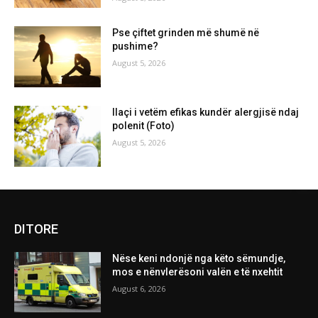
Pse çiftet grinden më shumë në
pushime?
August 5, 2026
Ilaçi i vetëm efikas kundër alergjisë ndaj
polenit (Foto)
August 5, 2026
DITORE
Nëse keni ndonjë nga këto sëmundje,
mos e nënvlerësoni valën e të nxehtit
August 6, 2026