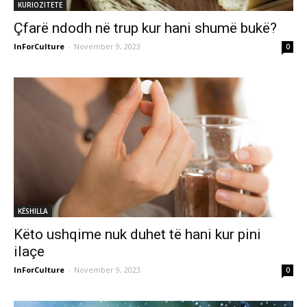
KURIOZITETE
​Çfarë ndodh në trup kur hani shumë bukë?
InForCulture
-
November 9, 2023
0
KËSHILLA
Këto ushqime nuk duhet të hani kur pini
ilaçe
InForCulture
-
November 9, 2023
0