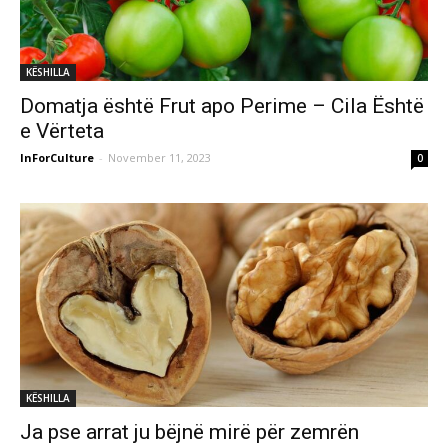
KËSHILLA
Domatja është Frut apo Perime – Cila Është
e Vërteta
InForCulture
-
November 11, 2023
0
KËSHILLA
Ja pse arrat ju bëjnë mirë për zemrën