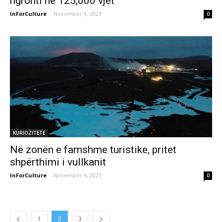
ngrohti në 125,000 vjet
InForCulture
-
November 9, 2023
0
KURIOZITETE
Në zonën e famshme turistike, pritet
shpërthimi i vullkanit
InForCulture
-
November 9, 2023
0
1
2
3