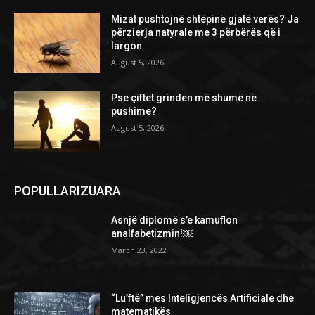
Mizat pushtojnë shtëpinë gjatë verës? Ja
përzierja natyrale me 3 përbërës që i
largon
August 5, 2026
Pse çiftet grinden më shumë në
pushime?
August 5, 2026
POPULLARIZUARA
Asnjë diplomë s’e kamuflon
analfabetizmin!￼
March 23, 2022
“Lu’ftë” mes Inteligjencës Artificiale dhe
matematikës