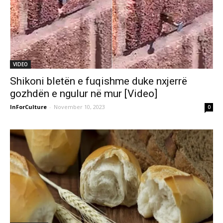
VIDEO
Shikoni bletën e fuqishme duke nxjerrë
gozhdën e ngulur në mur [Video]
InForCulture
-
November 10, 2023
0