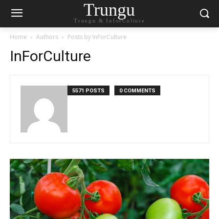
Trungu
Trungu & InforCulture
Home
Authors
Posts by InForCulture
InForCulture
5571 POSTS
0 COMMENTS