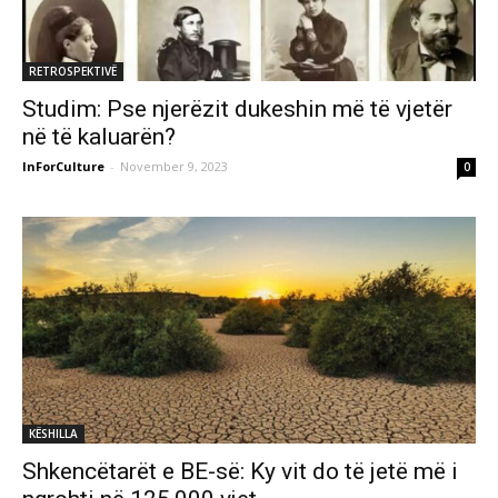
RETROSPEKTIVË
Studim: Pse njerëzit dukeshin më të vjetër
në të kaluarën?
InForCulture
-
November 9, 2023
0
KËSHILLA
Shkencëtarët e BE-së: Ky vit do të jetë më i