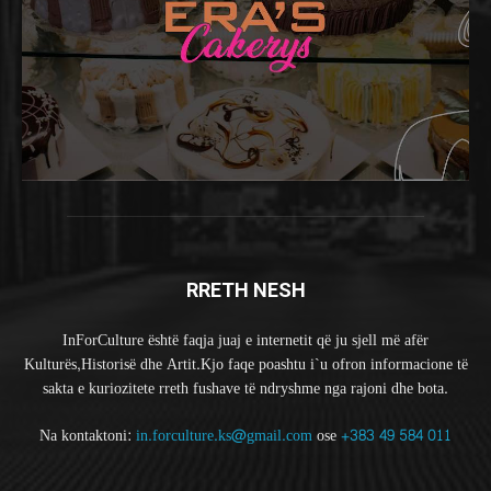
RRETH NESH
InForCulture është faqja juaj e internetit që ju sjell më afër
Kulturës,Historisë dhe Artit.Kjo faqe poashtu i`u ofron informacione të
sakta e kuriozitete rreth fushave të ndryshme nga rajoni dhe bota.
Na kontaktoni:
in.forculture.ks@gmail.com
ose
+383 49 584 011