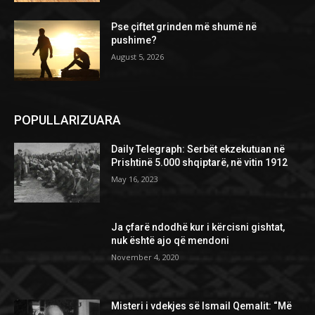
Pse çiftet grinden më shumë në
pushime?
August 5, 2026
POPULLARIZUARA
Daily Telegraph: Serbët ekzekutuan në
Prishtinë 5.000 shqiptarë, në vitin 1912
May 16, 2023
Ja çfarë ndodhë kur i kërcisni gishtat,
nuk është ajo që mendoni
November 4, 2020
Misteri i vdekjes së Ismail Qemalit: “Më