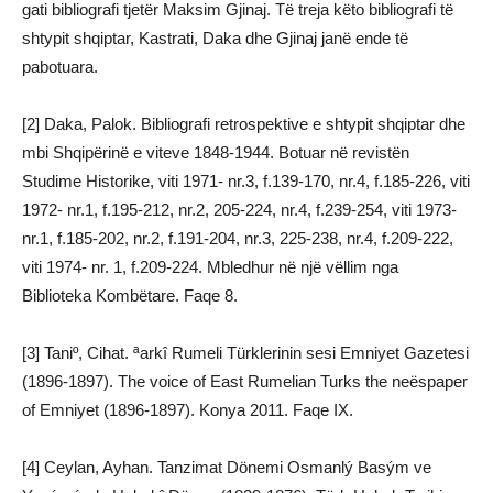
gati bibliografi tjetër Maksim Gjinaj. Të treja këto bibliografi të
shtypit shqiptar, Kastrati, Daka dhe Gjinaj janë ende të
pabotuara.
[2] Daka, Palok. Bibliografi retrospektive e shtypit shqiptar dhe
mbi Shqipërinë e viteve 1848-1944. Botuar në revistën
Studime Historike, viti 1971- nr.3, f.139-170, nr.4, f.185-226, viti
1972- nr.1, f.195-212, nr.2, 205-224, nr.4, f.239-254, viti 1973-
nr.1, f.185-202, nr.2, f.191-204, nr.3, 225-238, nr.4, f.209-222,
viti 1974- nr. 1, f.209-224. Mbledhur në një vëllim nga
Biblioteka Kombëtare. Faqe 8.
[3] Taniº, Cihat. ªarkî Rumeli Türklerinin sesi Emniyet Gazetesi
(1896-1897). The voice of East Rumelian Turks the neëspaper
of Emniyet (1896-1897). Konya 2011. Faqe IX.
[4] Ceylan, Ayhan. Tanzimat Dönemi Osmanlý Basým ve