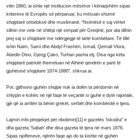
vitin 1860, ai ishte një institucion mësimor i kënaqshëm sipas
kritereve të Evropës së përparuar, ku mësuan shumë
shqiptarë ortodoksë dhe muslimanë. “Nxënësit e saj vërtet
sillnin me vete në shtëpi një simpati për Greqinë, por ata dilnin
prej saj si shqiptarë me ndërgjegje të lartë kombëtare. Të tillë
ishin Naim, Sami dhe Abdyl Frashëri, Ismail, Qemali Vlora,
Abedin Dino, Gjergj Çako, Turhan pasha etj. Disa nga këta
shqiptarë patriotë themeluan në Athinë qendrën e parë të
gjuhësisë shqiptare 1874-1880”, shkrua ai.
Por, gjithsesi gjuhën shqipe nuk ia dolën ta përdornin në
shtypin e kohës në një faqe të veçantë si gjuhë e dytë rajonale,
gjë që ia arritën ta bënin grekët, serbët dhe kombësitë e tjera.
Lajmin mbi përpjekjet për ribotimin[11] e gazetës ‘Iskodra” e
dha gazeta ‘Sabah’ dhe disa gazeta të tjera në mars 1876.
Sipas njoftimeve, njërën faqe ajo do ta kishte në gjuhën