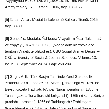
Yayýmýnda Hukukî Düzen (1839-1876). Türk Hukuk Tarihi
Araþtýrmalarý, S. 1. Istanbul 2006, faqe 139-155.
[5] Tartari, Alban. Mediat turkofone në Ballkan. Tiranë, 2015,
faqe 38-39.
[6] Gençoðlu, Mustafa. Ýshkodra Vilayeti’nin Ýdari Taksimatý
ve Yapýsý (1867/1868-1908). (Ndarja administrative dhe
territori i Vilajetit të Shkodrës). CBÜ Sosial Bilimler Dergisi –
CBÜ University of Social & Journal Sciences. Volume: 13,
Issue: 3, September 2015). Faqe 259-290.
[7] Girgin, Atilla. Türk Basýn Tarih’inde Yerel Gazetecilik.
Ýstanbul, 2001. Faqe 86-87. Sipas tij, dolën nga viti 1860 në
Beyrut gazeta Hadikâtü I-Ahbar (turqisht-arabisht), 1865 në
Tuna – gazeta Tuna (turqisht-bullgarisht), 1865 në ªam / Suriye
(turqisht – arabisht), 1866 në Trablusgarb / Trablusgarb
(turqisht-arabisht), 1867 në Halep / Gadire’l Firat (turqisht-