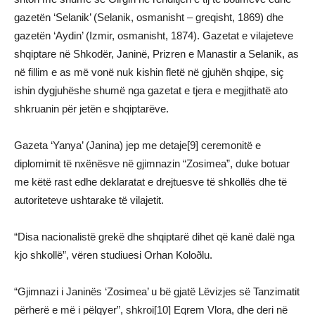
gazetën ‘Selanik’ (Selanik, osmanisht – greqisht, 1869) dhe
gazetën ‘Aydin’ (Izmir, osmanisht, 1874). Gazetat e vilajeteve
shqiptare në Shkodër, Janinë, Prizren e Manastir a Selanik, as
në fillim e as më vonë nuk kishin fletë në gjuhën shqipe, siç
ishin dygjuhëshe shumë nga gazetat e tjera e megjithatë ato
shkruanin për jetën e shqiptarëve.
Gazeta ‘Yanya’ (Janina) jep me detaje[9] ceremonitë e
diplomimit të nxënësve në gjimnazin “Zosimea”, duke botuar
me këtë rast edhe deklaratat e drejtuesve të shkollës dhe të
autoriteteve ushtarake të vilajetit.
“Disa nacionalistë grekë dhe shqiptarë dihet që kanë dalë nga
kjo shkollë”, vëren studiuesi Orhan Koloðlu.
“Gjimnazi i Janinës ‘Zosimea’ u bë gjatë Lëvizjes së Tanzimatit
përherë e më i pëlqyer”, shkroi[10] Eqrem Vlora, dhe deri në