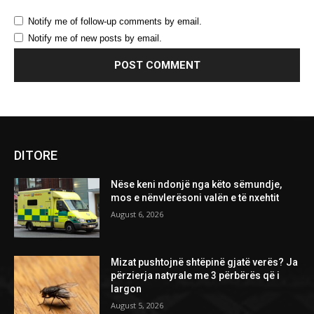
Notify me of follow-up comments by email.
Notify me of new posts by email.
DITORE
Nëse keni ndonjë nga këto sëmundje,
mos e nënvlerësoni valën e të nxehtit
August 6, 2026
Mizat pushtojnë shtëpinë gjatë verës? Ja
përzierja natyrale me 3 përbërës që i
largon
August 5, 2026