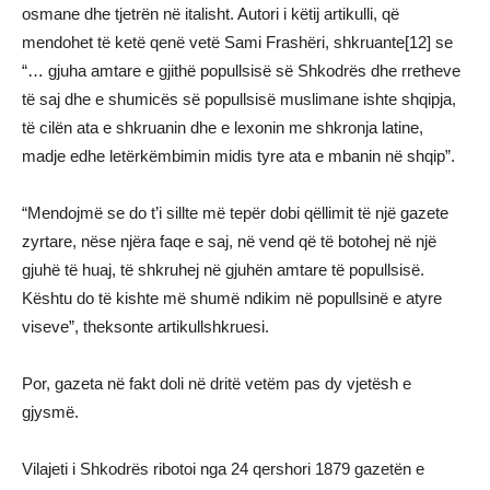
osmane dhe tjetrën në italisht. Autori i këtij artikulli, që
mendohet të ketë qenë vetë Sami Frashëri, shkruante[12] se
“… gjuha amtare e gjithë popullsisë së Shkodrës dhe rretheve
të saj dhe e shumicës së popullsisë muslimane ishte shqipja,
të cilën ata e shkruanin dhe e lexonin me shkronja latine,
madje edhe letërkëmbimin midis tyre ata e mbanin në shqip”.
“Mendojmë se do t’i sillte më tepër dobi qëllimit të një gazete
zyrtare, nëse njëra faqe e saj, në vend që të botohej në një
gjuhë të huaj, të shkruhej në gjuhën amtare të popullsisë.
Kështu do të kishte më shumë ndikim në popullsinë e atyre
viseve”, theksonte artikullshkruesi.
Por, gazeta në fakt doli në dritë vetëm pas dy vjetësh e
gjysmë.
Vilajeti i Shkodrës ribotoi nga 24 qershori 1879 gazetën e