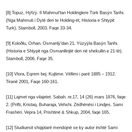
[8] Topuz, Hýfzý. II Mahmut’tan Holdinglere Türk Basýn Tarihi.
(Nga Mahmuti i Dytë deri te Holding-ët, Historia e Shtypit
Turk). Stamboll, 2003. Faqe 33-34.
[9] Koloðlu, Orhan. Osmanlý’dan 21. Yüzyýla Basýn Tarihi.
(Historia e Shtypit nga Osmanllinjtë deri në shekullin e 21-të).
Stamboll, 2006. Faqe 35.
[10] Vlora, Eqrem bej. Kujtime. Vëllimi i parë 1885 – 1912.
Tiranë 2001, Faqe 160-161.
[11] Lajmet nga vilajetet. Sabah. nr.17, 14 (26) mars 1876, faqe
2. (Prifti, Kristaq. Buharaja, Vehxhi. Zëdhënësi i Lindjes. Sami
Frashëri. Vepra 14, Prishtinë & Shkup, 2004, faqe 165.
[12] Studiuesit shqiptarë mendojnë se ky autor është Sami