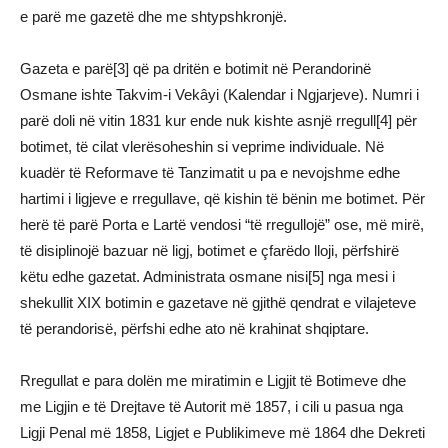
e parë me gazetë dhe me shtypshkronjë.
Gazeta e parë[3] që pa dritën e botimit në Perandorinë
Osmane ishte Takvim-i Vekâyi (Kalendar i Ngjarjeve). Numri i
parë doli në vitin 1831 kur ende nuk kishte asnjë rregull[4] për
botimet, të cilat vlerësoheshin si veprime individuale. Në
kuadër të Reformave të Tanzimatit u pa e nevojshme edhe
hartimi i ligjeve e rregullave, që kishin të bënin me botimet. Për
herë të parë Porta e Lartë vendosi “të rregullojë” ose, më mirë,
të disiplinojë bazuar në ligj, botimet e çfarëdo lloji, përfshirë
këtu edhe gazetat. Administrata osmane nisi[5] nga mesi i
shekullit XIX botimin e gazetave në gjithë qendrat e vilajeteve
të perandorisë, përfshi edhe ato në krahinat shqiptare.
Rregullat e para dolën me miratimin e Ligjit të Botimeve dhe
me Ligjin e të Drejtave të Autorit më 1857, i cili u pasua nga
Ligji Penal më 1858, Ligjet e Publikimeve më 1864 dhe Dekreti