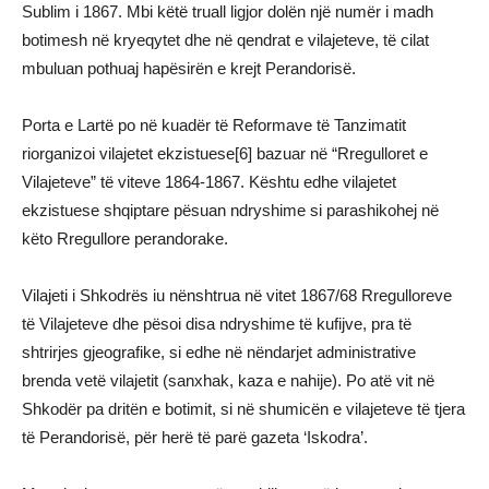
Sublim i 1867. Mbi këtë truall ligjor dolën një numër i madh
botimesh në kryeqytet dhe në qendrat e vilajeteve, të cilat
mbuluan pothuaj hapësirën e krejt Perandorisë.
Porta e Lartë po në kuadër të Reformave të Tanzimatit
riorganizoi vilajetet ekzistuese[6] bazuar në “Rregulloret e
Vilajeteve” të viteve 1864-1867. Kështu edhe vilajetet
ekzistuese shqiptare pësuan ndryshime si parashikohej në
këto Rregullore perandorake.
Vilajeti i Shkodrës iu nënshtrua në vitet 1867/68 Rregulloreve
të Vilajeteve dhe pësoi disa ndryshime të kufijve, pra të
shtrirjes gjeografike, si edhe në nëndarjet administrative
brenda vetë vilajetit (sanxhak, kaza e nahije). Po atë vit në
Shkodër pa dritën e botimit, si në shumicën e vilajeteve të tjera
të Perandorisë, për herë të parë gazeta ‘Iskodra’.