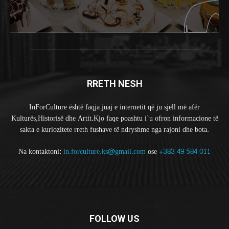
RRETH NESH
InForCulture është faqja juaj e internetit që ju sjell më afër
Kulturës,Historisë dhe Artit.Kjo faqe poashtu i`u ofron informacione të
sakta e kuriozitete rreth fushave të ndryshme nga rajoni dhe bota.
Na kontaktoni:
in.forculture.ks@gmail.com
ose
+383 49 584 011
FOLLOW US