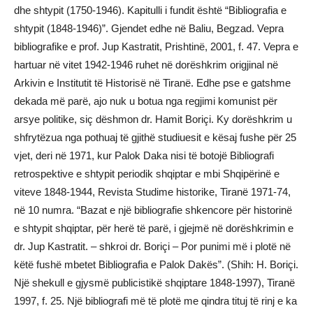
dhe shtypit (1750-1946). Kapitulli i fundit është “Bibliografia e
shtypit (1848-1946)”. Gjendet edhe në Baliu, Begzad. Vepra
bibliografike e prof. Jup Kastratit, Prishtinë, 2001, f. 47. Vepra e
hartuar në vitet 1942-1946 ruhet në dorëshkrim origjinal në
Arkivin e Institutit të Historisë në Tiranë. Edhe pse e gatshme
dekada më parë, ajo nuk u botua nga regjimi komunist për
arsye politike, siç dëshmon dr. Hamit Boriçi. Ky dorëshkrim u
shfrytëzua nga pothuaj të gjithë studiuesit e kësaj fushe për 25
vjet, deri në 1971, kur Palok Daka nisi të botojë Bibliografi
retrospektive e shtypit periodik shqiptar e mbi Shqipërinë e
viteve 1848-1944, Revista Studime historike, Tiranë 1971-74,
në 10 numra. “Bazat e një bibliografie shkencore për historinë
e shtypit shqiptar, për herë të parë, i gjejmë në dorëshkrimin e
dr. Jup Kastratit. – shkroi dr. Boriçi – Por punimi më i plotë në
këtë fushë mbetet Bibliografia e Palok Dakës”. (Shih: H. Boriçi.
Një shekull e gjysmë publicistikë shqiptare 1848-1997), Tiranë
1997, f. 25. Një bibliografi më të plotë me qindra tituj të rinj e ka