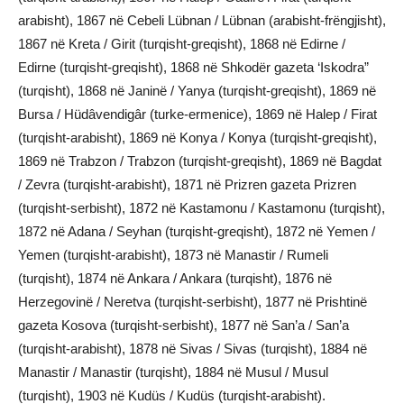
arabisht), 1867 në Cebeli Lübnan / Lübnan (arabisht-frëngjisht),
1867 në Kreta / Girit (turqisht-greqisht), 1868 në Edirne /
Edirne (turqisht-greqisht), 1868 në Shkodër gazeta ‘Iskodra”
(turqisht), 1868 në Janinë / Yanya (turqisht-greqisht), 1869 në
Bursa / Hüdâvendigâr (turke-ermenice), 1869 në Halep / Firat
(turqisht-arabisht), 1869 në Konya / Konya (turqisht-greqisht),
1869 në Trabzon / Trabzon (turqisht-greqisht), 1869 në Bagdat
/ Zevra (turqisht-arabisht), 1871 në Prizren gazeta Prizren
(turqisht-serbisht), 1872 në Kastamonu / Kastamonu (turqisht),
1872 në Adana / Seyhan (turqisht-greqisht), 1872 në Yemen /
Yemen (turqisht-arabisht), 1873 në Manastir / Rumeli
(turqisht), 1874 në Ankara / Ankara (turqisht), 1876 në
Herzegovinë / Neretva (turqisht-serbisht), 1877 në Prishtinë
gazeta Kosova (turqisht-serbisht), 1877 në San’a / San’a
(turqisht-arabisht), 1878 në Sivas / Sivas (turqisht), 1884 në
Manastir / Manastir (turqisht), 1884 në Musul / Musul
(turqisht), 1903 në Kudüs / Kudüs (turqisht-arabisht).