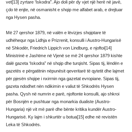
vet[13] zyrtare ‘Iskodra”. Ajo doli për dy vjet një herë në javë,
çdo të enjte, në osmanisht e shqip me alfabet arab, e drejtuar
nga Hysen pasha.
Më 27 qershor 1879, në valën e lëvizjes shqiptare të
udhëhequr nga Lidhja e Prizrenit, konsulli i Austro-Hungarisë
në Shkodër, Friedrich Lippich von Lindburg, e njoftoi[14]
Ministrinë e Jashtme në Vjenë se më 24 qershor 1879 kishte
dalë gazeta ‘Iskodra” në shqip dhe turqisht. Sipas tij, lëndën e
gazetës e përgatitnin nëpunësit qeveritarë të qytetit dhe lajmet
për pjesën shqipe i nxirrnin nga gazetat evropiane. Sipas tij,
gazeta ndodhet nën ndikimin e valiut të Shkodrës Hysen
pasha. Qysh në numrin e parë, njoftonte konsulli, ajo shkroi
për Bosnjën e pushtuar nga monarkia dualiste (Austro-
Hungaria) një vit më parë dhe bënte kritika kundër Austro-
Hungarisë. Ky lajm i shkurtër u botua[15] edhe në revistën
Leka të Shkodrës.