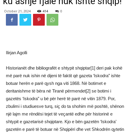
ku asnjë fjalë nuk ishte shqip!
October 21, 2024
414
0
Ilirjan Agolli
Historianët dhe bibliografët e shtypit shqiptar[1] deri pak kohë
më parë nuk ishin në dijeni të faktit që gazeta ‘Iskodra” ishte
botuar herën e parë qysh nga viti 1868. Në botimet e
deritanishme të bëra në Tiranë përmendet[2] se botimi i
gazetës ‘Iskodra” u bë për herë të parë në vitin 1879. Por,
zbulimi i studiuesve turq, siç do ta shohim më poshtë, shënon
një lajm me rëndësi tejet të veçantë edhe për historinë e
shtypit e gazetarisë shqiptare. Kjo e bën gazetën ‘Iskodra’
gazetën e parë të botuar në Shqipëri dhe vet Shkodrën qytetin