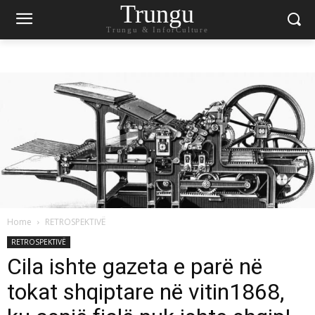
Trungu
Trungu & InforCulture
Home
RETROSPEKTIVË
RETROSPEKTIVË
Cila ishte gazeta e parë në
tokat shqiptare në vitin1868,