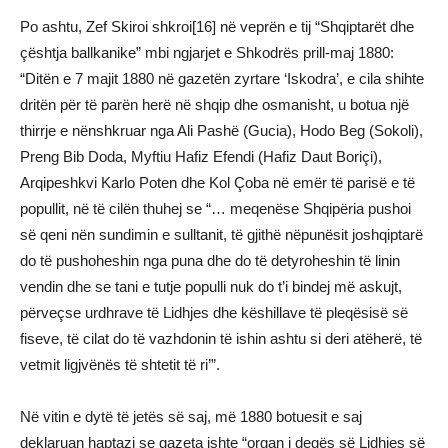
Po ashtu, Zef Skiroi shkroi[16] në veprën e tij “Shqiptarët dhe
çështja ballkanike” mbi ngjarjet e Shkodrës prill-maj 1880:
“Ditën e 7 majit 1880 në gazetën zyrtare ‘Iskodra’, e cila shihte
dritën për të parën herë në shqip dhe osmanisht, u botua një
thirrje e nënshkruar nga Ali Pashë (Gucia), Hodo Beg (Sokoli),
Preng Bib Doda, Myftiu Hafiz Efendi (Hafiz Daut Boriçi),
Arqipeshkvi Karlo Poten dhe Kol Çoba në emër të parisë e të
popullit, në të cilën thuhej se “… meqenëse Shqipëria pushoi
së qeni nën sundimin e sulltanit, të gjithë nëpunësit joshqiptarë
do të pushoheshin nga puna dhe do të detyroheshin të linin
vendin dhe se tani e tutje populli nuk do t’i bindej më askujt,
përveçse urdhrave të Lidhjes dhe këshillave të pleqësisë së
fiseve, të cilat do të vazhdonin të ishin ashtu si deri atëherë, të
vetmit ligjvënës të shtetit të ri’”.
Në vitin e dytë të jetës së saj, më 1880 botuesit e saj
deklaruan haptazi se gazeta ishte “organ i degës së Lidhjes së