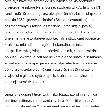
Mes dyzinave me gazeta që u publikuan në kryeqendrat e
vilajeteve në mbarë Perandorinë, studiuesi turk Atilla Girgin[7]
renditi ndër të parat e çelura ato që dolën në vilajetet shqiptare
në vitin 1868, gazetën ‘Iskodra” (Shkodër, osmanisht), dhe
gazetën ‘Yanya’ (Janinë, osmanisht – greqisht). Sipas tij,
gazetat e vilajeteve përmbanin lajme rreth sulltanit, qeverisë
dhe emërimet e zyrtarëve publikë, mbi institucionet publike të
krahinës, mbi ndërtim rrugësh, hekurudhash, linjash
telegrafike, mbi çështjet e shëndetit, arsimit, ekonomisë dhe
policisë. Shkrimet e botuara në këto organe shtypi nuk mbanin
emrat e autorëve apo gazetarëve. Një tjetër tipar i shumicës
së këtyre gazetave është emri i gazetës i njëjtë me atë të
vilajetit dhe gjuha e dytë e rajonit, krahas osmanishtes, që
zinte një pjesë të gazetës.
Sipas[8] studiuesit tjetër turk, Hifzi Topuz, ato ishin shumica
buletine njoftimesh apo gazeta zyrtare të shtetit osman. Ai
shton më shumë se Girgin në renditjen e tij të botimeve edhe