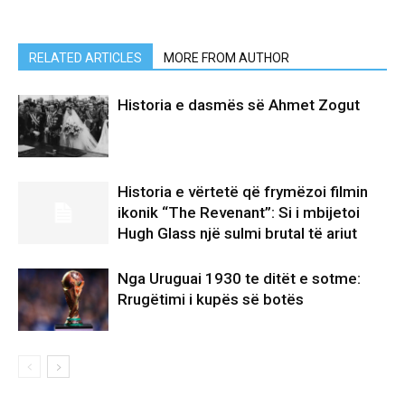
RELATED ARTICLES
MORE FROM AUTHOR
Historia e dasmës së Ahmet Zogut
Historia e vërtetë që frymëzoi filmin
ikonik “The Revenant”: Si i mbijetoi
Hugh Glass një sulmi brutal të ariut
Nga Uruguai 1930 te ditët e sotme:
Rrugëtimi i kupës së botës