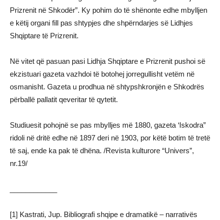
Prizrenit në Shkodër”. Ky pohim do të shënonte edhe mbylljen
e këtij organi fill pas shtypjes dhe shpërndarjes së Lidhjes
Shqiptare të Prizrenit.
Në vitet që pasuan pasi Lidhja Shqiptare e Prizrenit pushoi së
ekzistuari gazeta vazhdoi të botohej jorregullisht vetëm në
osmanisht. Gazeta u prodhua në shtypshkronjën e Shkodrës
përballë pallatit qeveritar të qytetit.
Studiuesit pohojnë se pas mbylljes më 1880, gazeta ‘Iskodra”
ridoli në dritë edhe në 1897 deri në 1903, por këtë botim të tretë
të saj, ende ka pak të dhëna. /Revista kulturore “Univers”,
nr.19/
____________
[1] Kastrati, Jup. Bibliografi shqipe e dramatikë – narrativës