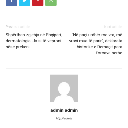
Previous article
Next article
Shpërthen zgjebja në Shqipëri,
‘Në paçi urdhër me vra, më
dermatologia: Ja si të veproni
vrani mua të parin’, deklarata
nëse prekeni
historike e Demaçit para
forcave serbe
admin admin
http://admin