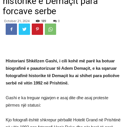
historike e Demaçit para
forcave serbe
October 21, 2024
189
0
Historiani Shkëlzen Gashi, i cili kohë më parë ka botuar
biografinë e paautorizuar të Adem Demaçit, e ka sqaruar
fotografinë historike të Demaçit ku ai shihet para policëve
serbë në vitin 1992 në Prishtinë.
Gashi e ka treguar ngjarjen e asaj dite dhe asaj proteste
përmes një statusi:
Kjo fotografi është shkrepur përballë Hotelit Grand në Prishtinë