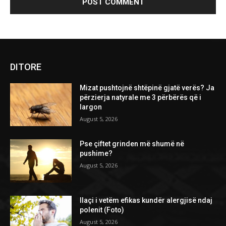
DITORE
Mizat pushtojnë shtëpinë gjatë verës? Ja
përzierja natyrale me 3 përbërës që i
largon
August 5, 2026
Pse çiftet grinden më shumë në
pushime?
August 5, 2026
Ilaçi i vetëm efikas kundër alergjisë ndaj
polenit (Foto)
August 5, 2026