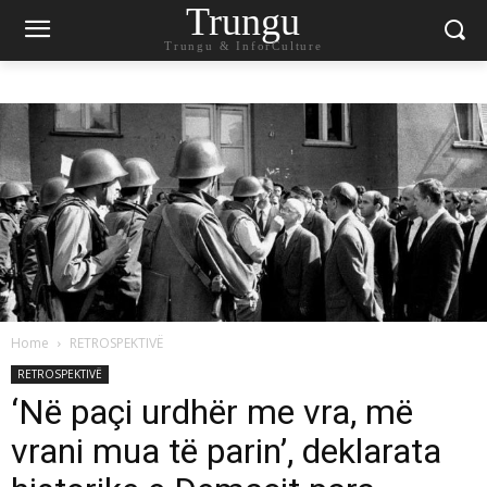
Trungu
Trungu & InforCulture
Home
RETROSPEKTIVË
RETROSPEKTIVË
‘Në paçi urdhër me vra, më
vrani mua të parin’, deklarata