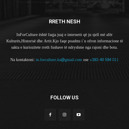
RRETH NESH
InForCulture është faqja juaj e internetit që ju sjell më afër
Kulturës,Historisë dhe Artit.Kjo faqe poashtu i`u ofron informacione të
sakta e kuriozitete rreth fushave të ndryshme nga rajoni dhe bota.
Na kontaktoni:
in.forculture.ks@gmail.com
ose
+383 49 584 011
FOLLOW US