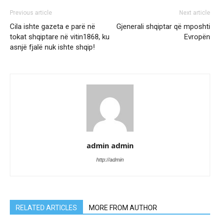
Previous article
Next article
Cila ishte gazeta e parë në
Gjenerali shqiptar që mposhti
tokat shqiptare në vitin1868, ku
Evropën
asnjë fjalë nuk ishte shqip!
admin admin
http://admin
RELATED ARTICLES
MORE FROM AUTHOR