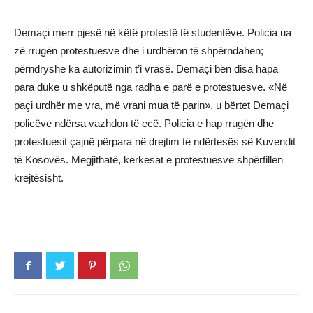
Demaçi merr pjesë në këtë protestë të studentëve. Policia ua
zë rrugën protestuesve dhe i urdhëron të shpërndahen;
përndryshe ka autorizimin t’i vrasë. Demaçi bën disa hapa
para duke u shkëputë nga radha e parë e protestuesve. «Në
paçi urdhër me vra, më vrani mua të parin», u bërtet Demaçi
policëve ndërsa vazhdon të ecë. Policia e hap rrugën dhe
protestuesit çajnë përpara në drejtim të ndërtesës së Kuvendit
të Kosovës. Megjithatë, kërkesat e protestuesve shpërfillen
krejtësisht.