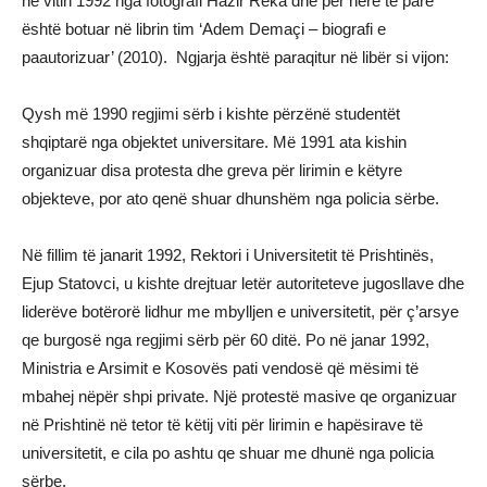
në vitin 1992 nga fotografi Hazir Reka dhe për herë të parë
është botuar në librin tim ‘Adem Demaçi – biografi e
paautorizuar’ (2010). Ngjarja është paraqitur në libër si vijon:
Qysh më 1990 regjimi sërb i kishte përzënë studentët
shqiptarë nga objektet universitare. Më 1991 ata kishin
organizuar disa protesta dhe greva për lirimin e këtyre
objekteve, por ato qenë shuar dhunshëm nga policia sërbe.
Në fillim të janarit 1992, Rektori i Universitetit të Prishtinës,
Ejup Statovci, u kishte drejtuar letër autoriteteve jugosllave dhe
liderëve botërorë lidhur me mbylljen e universitetit, për ç’arsye
qe burgosë nga regjimi sërb për 60 ditë. Po në janar 1992,
Ministria e Arsimit e Kosovës pati vendosë që mësimi të
mbahej nëpër shpi private. Një protestë masive qe organizuar
në Prishtinë në tetor të këtij viti për lirimin e hapësirave të
universitetit, e cila po ashtu qe shuar me dhunë nga policia
sërbe.