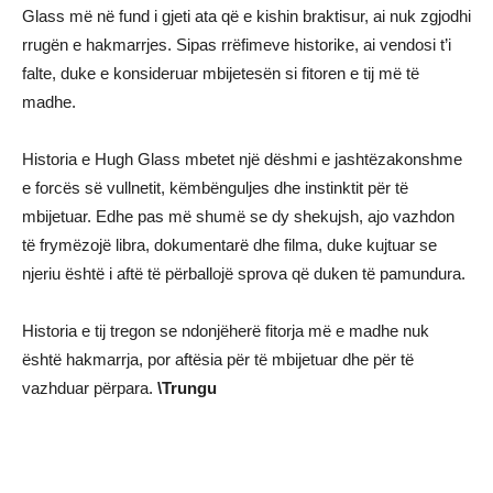
Glass më në fund i gjeti ata që e kishin braktisur, ai nuk zgjodhi
rrugën e hakmarrjes. Sipas rrëfimeve historike, ai vendosi t’i
falte, duke e konsideruar mbijetesën si fitoren e tij më të
madhe.
Historia e Hugh Glass mbetet një dëshmi e jashtëzakonshme
e forcës së vullnetit, këmbënguljes dhe instinktit për të
mbijetuar. Edhe pas më shumë se dy shekujsh, ajo vazhdon
të frymëzojë libra, dokumentarë dhe filma, duke kujtuar se
njeriu është i aftë të përballojë sprova që duken të pamundura.
Historia e tij tregon se ndonjëherë fitorja më e madhe nuk
është hakmarrja, por aftësia për të mbijetuar dhe për të
vazhduar përpara.
\Trungu