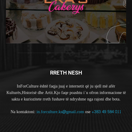
RRETH NESH
InForCulture është faqja juaj e internetit që ju sjell më afër
Kulturës,Historisë dhe Artit.Kjo faqe poashtu i`u ofron informacione të
sakta e kuriozitete rreth fushave të ndryshme nga rajoni dhe bota.
Na kontaktoni:
in.forculture.ks@gmail.com
ose
+383 49 584 011