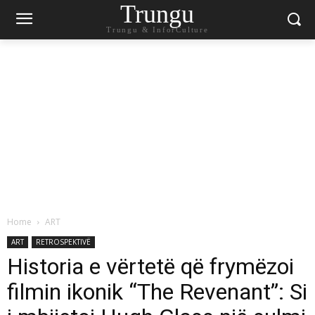
Trungu
Trungu & InforCulture
Home
ART
ART
RETROSPEKTIVË
Historia e vërtetë që frymëzoi
filmin ikonik “The Revenant”: Si