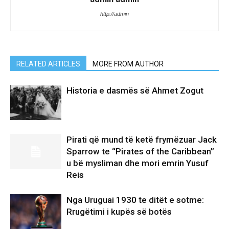
http://admin
RELATED ARTICLES
MORE FROM AUTHOR
Historia e dasmës së Ahmet Zogut
Pirati që mund të ketë frymëzuar Jack
Sparrow te “Pirates of the Caribbean”
u bë mysliman dhe mori emrin Yusuf
Reis
Nga Uruguai 1930 te ditët e sotme:
Rrugëtimi i kupës së botës