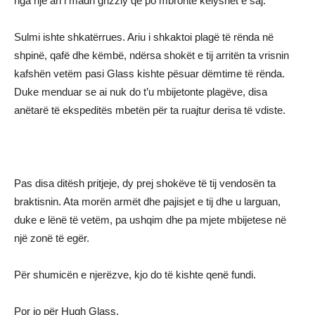
nga një ari i madh grizzly që po mbronte këlyshët e saj.
Sulmi ishte shkatërrues. Ariu i shkaktoi plagë të rënda në
shpinë, qafë dhe këmbë, ndërsa shokët e tij arritën ta vrisnin
kafshën vetëm pasi Glass kishte pësuar dëmtime të rënda.
Duke menduar se ai nuk do t’u mbijetonte plagëve, disa
anëtarë të ekspeditës mbetën për ta ruajtur derisa të vdiste.
Pas disa ditësh pritjeje, dy prej shokëve të tij vendosën ta
braktisnin. Ata morën armët dhe pajisjet e tij dhe u larguan,
duke e lënë të vetëm, pa ushqim dhe pa mjete mbijetese në
një zonë të egër.
Për shumicën e njerëzve, kjo do të kishte qenë fundi.
Por jo për Hugh Glass.