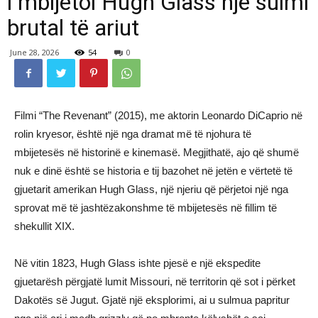
i mbijetoi Hugh Glass një sulmi
brutal të ariut
June 28, 2026
54
0
Filmi “The Revenant” (2015), me aktorin Leonardo DiCaprio në
rolin kryesor, është një nga dramat më të njohura të
mbijetesës në historinë e kinemasë. Megjithatë, ajo që shumë
nuk e dinë është se historia e tij bazohet në jetën e vërtetë të
gjuetarit amerikan Hugh Glass, një njeriu që përjetoi një nga
sprovat më të jashtëzakonshme të mbijetesës në fillim të
shekullit XIX.
Në vitin 1823, Hugh Glass ishte pjesë e një ekspedite
gjuetarësh përgjatë lumit Missouri, në territorin që sot i përket
Dakotës së Jugut. Gjatë një eksplorimi, ai u sulmua papritur