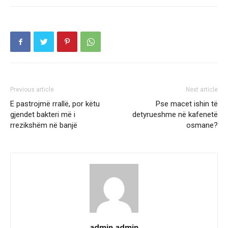
Previous article
Next article
E pastrojmë rrallë, por këtu
Pse macet ishin të
gjendet bakteri më i
detyrueshme në kafenetë
rrezikshëm në banjë
osmane?
admin admin