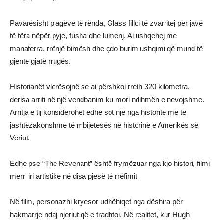
Pavarësisht plagëve të rënda, Glass filloi të zvarritej për javë
të tëra nëpër pyje, fusha dhe lumenj. Ai ushqehej me
manaferra, rrënjë bimësh dhe çdo burim ushqimi që mund të
gjente gjatë rrugës.
Historianët vlerësojnë se ai përshkoi rreth 320 kilometra,
derisa arriti në një vendbanim ku mori ndihmën e nevojshme.
Arritja e tij konsiderohet edhe sot një nga historitë më të
jashtëzakonshme të mbijetesës në historinë e Amerikës së
Veriut.
Edhe pse “The Revenant” është frymëzuar nga kjo histori, filmi
merr liri artistike në disa pjesë të rrëfimit.
Në film, personazhi kryesor udhëhiqet nga dëshira për
hakmarrje ndaj njeriut që e tradhtoi. Në realitet, kur Hugh