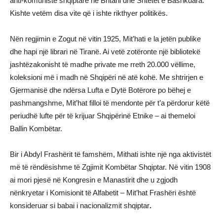
anti-komuniste shqiptare në Britani dhe Shtetet e Bashkuara.
Kishte vetëm disa vite që i ishte rikthyer politikës.
Nën regjimin e Zogut në vitin 1925, Mit’hati e la jetën publike
dhe hapi një librari në Tiranë. Ai vetë zotëronte një bibliotekë
jashtëzakonisht të madhe private me rreth 20.000 vëllime,
koleksioni më i madh në Shqipëri në atë kohë. Me shtrirjen e
Gjermanisë dhe ndërsa Lufta e Dytë Botërore po bëhej e
pashmangshme, Mit’hat filloi të mendonte për t’a përdorur këtë
periudhë lufte për të krijuar Shqipërinë Etnike – ai themeloi
Ballin Kombëtar.
Bir i Abdyl Frashërit të famshëm, Mithati ishte një nga aktivistët
më të rëndësishme të Zgjimit Kombëtar Shqiptar. Në vitin 1908
ai mori pjesë në Kongresin e Manastirit dhe u zgjodh
nënkryetar i Komisionit të Alfabetit – Mit’hat Frashëri është
konsideruar si babai i nacionalizmit shqiptar
.