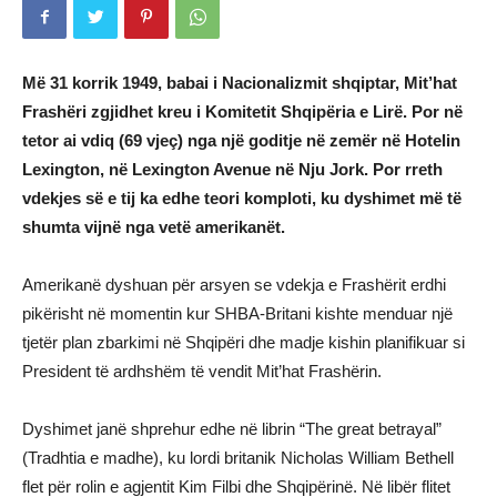
Më 31 korrik 1949, babai i Nacionalizmit shqiptar, Mit’hat
Frashëri zgjidhet kreu i Komitetit Shqipëria e Lirë. Por në
tetor ai vdiq (69 vjeç) nga një goditje në zemër në Hotelin
Lexington, në Lexington Avenue në Nju Jork. Por rreth
vdekjes së e tij ka edhe teori komploti, ku dyshimet më të
shumta vijnë nga vetë amerikanët.
Amerikanë dyshuan për arsyen se vdekja e Frashërit erdhi
pikërisht në momentin kur SHBA-Britani kishte menduar një
tjetër plan zbarkimi në Shqipëri dhe madje kishin planifikuar si
President të ardhshëm të vendit Mit’hat Frashërin.
Dyshimet janë shprehur edhe në librin “The great betrayal”
(Tradhtia e madhe), ku lordi britanik Nicholas William Bethell
flet për rolin e agjentit Kim Filbi dhe Shqipërinë. Në libër flitet