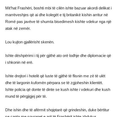
Mit’hat Frashëri, boshti mbi të cilën ishte bazuar akordi delikat i
marrëveshjes që ai dhe kolegët e tij britanikë kishin arritur në
Romë pas javëve të shumta bisedimesh kishte vdekur nga një
atak në zemër.
Lou kujton gjallërisht skenën.
Ishte dëshpërimi i tij për gjithë ato orë lodhje dhe diplomacie që
i shkonin në erë.
Ishte drejtori i hotelit që luste të gjithë të flisnin me zë të ulët
dhe të largonin kufomën përpara se të zgjoheshin klientët.
Ishte policia që donte të dinte se kush ishte i vdekuri dhe kush
mund të përgjigjej për të.
Dhe ishin dhe të afërmit shqiptarë që grindeshin, duke bërtitur
se çanta me sovranet e arit të Frashërit ishte zhdukur.