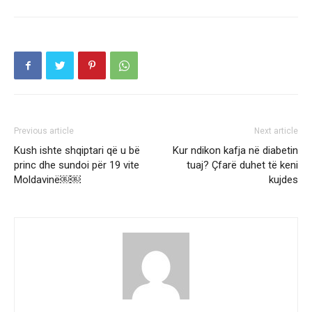
Previous article
Next article
Kush ishte shqiptari që u bë
Kur ndikon kafja në diabetin
princ dhe sundoi për 19 vite
tuaj? Çfarë duhet të keni
Moldavinë￼￼
kujdes