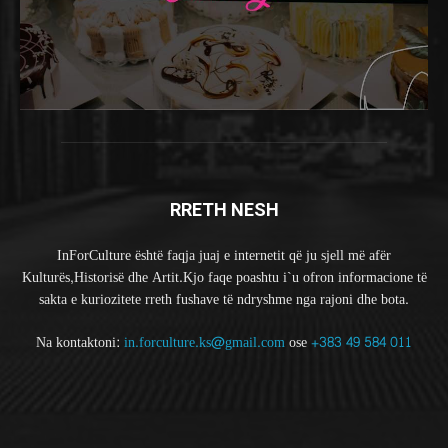
RRETH NESH
InForCulture është faqja juaj e internetit që ju sjell më afër
Kulturës,Historisë dhe Artit.Kjo faqe poashtu i`u ofron informacione të
sakta e kuriozitete rreth fushave të ndryshme nga rajoni dhe bota.
Na kontaktoni:
in.forculture.ks@gmail.com
ose
+383 49 584 011