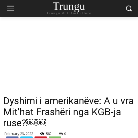
Trungu
Trungu & InforCulture
Dyshimi i amerikanëve: A u vra
Mit’hat Frashëri nga KGB-ja
ruse?￼￼
February 23, 2022
560
0