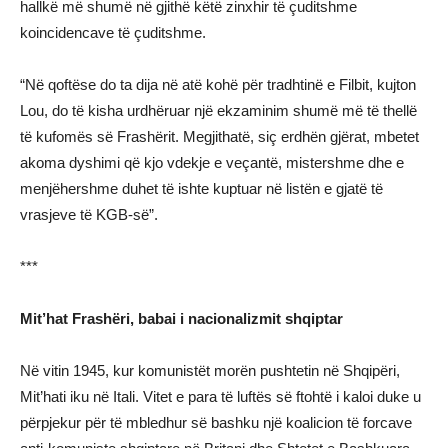
hallkë më shumë në gjithë këtë zinxhir të çuditshme
koincidencave të çuditshme.
“Në qoftëse do ta dija në atë kohë për tradhtinë e Filbit, kujton
Lou, do të kisha urdhëruar një ekzaminim shumë më të thellë
të kufomës së Frashërit. Megjithatë, siç erdhën gjërat, mbetet
akoma dyshimi që kjo vdekje e veçantë, mistershme dhe e
menjëhershme duhet të ishte kuptuar në listën e gjatë të
vrasjeve të KGB-së”.
***
Mit’hat Frashëri, babai i nacionalizmit shqiptar
Në vitin 1945, kur komunistët morën pushtetin në Shqipëri,
Mit’hati iku në Itali. Vitet e para të luftës së ftohtë i kaloi duke u
përpjekur për të mbledhur së bashku një koalicion të forcave