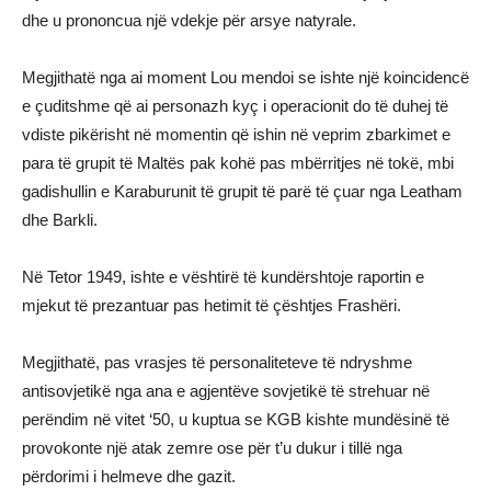
dhe u prononcua një vdekje për arsye natyrale.
Megjithatë nga ai moment Lou mendoi se ishte një koincidencë
e çuditshme që ai personazh kyç i operacionit do të duhej të
vdiste pikërisht në momentin që ishin në veprim zbarkimet e
para të grupit të Maltës pak kohë pas mbërritjes në tokë, mbi
gadishullin e Karaburunit të grupit të parë të çuar nga Leatham
dhe Barkli.
Në Tetor 1949, ishte e vështirë të kundërshtoje raportin e
mjekut të prezantuar pas hetimit të çështjes Frashëri.
Megjithatë, pas vrasjes të personaliteteve të ndryshme
antisovjetikë nga ana e agjentëve sovjetikë të strehuar në
perëndim në vitet ‘50, u kuptua se KGB kishte mundësinë të
provokonte një atak zemre ose për t’u dukur i tillë nga
përdorimi i helmeve dhe gazit.