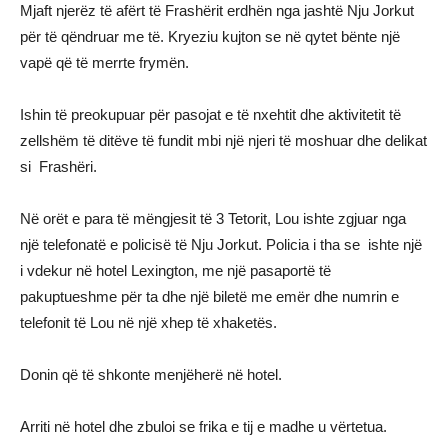
Mjaft njerëz të afërt të Frashërit erdhën nga jashtë Nju Jorkut
për të qëndruar me të. Kryeziu kujton se në qytet bënte një
vapë që të merrte frymën.
Ishin të preokupuar për pasojat e të nxehtit dhe aktivitetit të
zellshëm të ditëve të fundit mbi një njeri të moshuar dhe delikat
si Frashëri.
Në orët e para të mëngjesit të 3 Tetorit, Lou ishte zgjuar nga
një telefonatë e policisë të Nju Jorkut. Policia i tha se ishte një
i vdekur në hotel Lexington, me një pasaportë të
pakuptueshme për ta dhe një biletë me emër dhe numrin e
telefonit të Lou në një xhep të xhaketës.
Donin që të shkonte menjëherë në hotel.
Arriti në hotel dhe zbuloi se frika e tij e madhe u vërtetua.