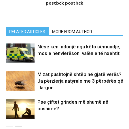
postbck postbck
RELATED ARTICLES
MORE FROM AUTHOR
Nëse keni ndonjë nga këto sëmundje,
mos e nënvlerësoni valën e të nxehtit
Mizat pushtojnë shtëpinë gjatë verës?
Ja përzierja natyrale me 3 përbërës që
i largon
Pse çiftet grinden më shumë në
pushime?