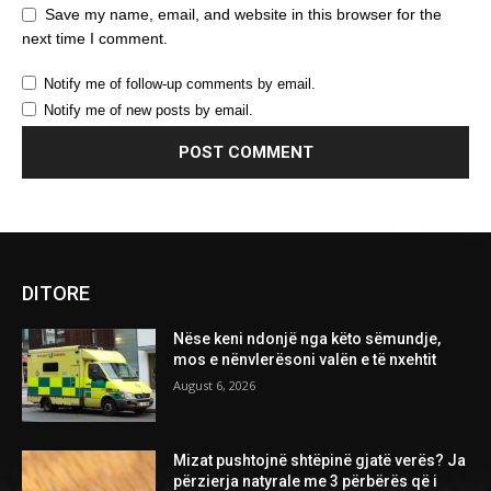
Save my name, email, and website in this browser for the
next time I comment.
Notify me of follow-up comments by email.
Notify me of new posts by email.
DITORE
Nëse keni ndonjë nga këto sëmundje,
mos e nënvlerësoni valën e të nxehtit
August 6, 2026
Mizat pushtojnë shtëpinë gjatë verës? Ja
përzierja natyrale me 3 përbërës që i