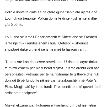
Policia donte të dinte se në çfarë gjuhe flisnin ata njerëz dhe
Lou nuk ua tregonte. Policia donte të dinte kush ishte ai dhe
çfarë bënte.
Lou u tha se ishte i Departamentit të Shtetit dhe se Frashëri
ishte një mik i rëndësishëm i huaj. Qetësoi kushërinjtë
shqiptarë duke u thënë se ishte mirë ta harronin arin.
“U përkiste kontribuuesve amerikanë. U dhashë atyre dollarë
të mjaftueshëm për një funeral dinjitoz. Kishte ardhur deri atje
personaliteti i vetmuar për të na ndihmuar të gjithëve dhe nuk
doja që të përfundonte në një varr të zakonshëm në Poter’s
Field. Megjithatë ky ishte fundi i Presidentit tonë të qeverisë së
ardhshme shqiptare”.
Mjekët ekzaminuan kufomën e Frashërit, u mbajt një hetim