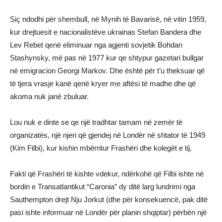
Siç ndodhi për shembull, në Mynih të Bavarisë, në vitin 1959,
kur drejtuesit e nacionalistëve ukrainas Stefan Bandera dhe
Lev Rebet qenë eliminuar nga agjenti sovjetik Bohdan
Stashynsky, më pas në 1977 kur qe shtypur gazetari bullgar
në emigracion Georgi Markov. Dhe është për t’u theksuar që
të tjera vrasje kanë qenë kryer me aftësi të madhe dhe që
akoma nuk janë zbuluar.
Lou nuk e dinte se qe një tradhtar tamam në zemër të
organizatës, një njeri që gjendej në Londër në shtator të 1949
(Kim Filbi), kur kishin mbërritur Frashëri dhe kolegët e tij.
Fakti që Frashëri të kishte vdekur, ndërkohë që Filbi ishte në
bordin e Transatlantikut “Caronia” dy ditë larg lundrimi nga
Sauthempton drejt Nju Jorkut (dhe për konsekuencë, pak ditë
pasi ishte informuar në Londër për planin shqiptar) përbën një