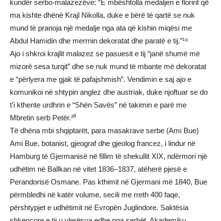
kundër serbo-malazezëve: “E mbështolla medaljen e floririt që
ma kishte dhënë Krajl Nikolla, duke e bërë të qartë se nuk
mund të pranoja një medalje nga ata që kishin miqësi me
Abdul Hamidin dhe merrnin dekoratat dhe paratë e tij.”¹⁹
Ajo i shkroi krajlit malazez se pasuesit e tij “janë shumë më
mizorë sesa turqit” dhe se nuk mund të mbante më dekoratat
e “përlyera me gjak të pafajshmish”. Vendimin e saj ajo e
komunikoi në shtypin anglez dhe austriak, duke njoftuar se do
t’i kthente urdhrin e “Shën Savës” në takimin e parë me
Mbretin serb Petër.²⁰
Të dhëna mbi shqiptarët, para masakrave serbe (Ami Bue)
Ami Bue, botanist, gjeograf dhe gjeolog francez, i lindur në
Hamburg të Gjermanisë në fillim të shekullit XIX, ndërmori një
udhëtim në Ballkan në vitet 1836–1837, atëherë pjesë e
Perandorisë Osmane. Pas kthimit në Gjermani më 1840, Bue
përmbledhi në katër volume, secili me rreth 400 faqe,
përshtypjet e udhëtimit në Evropën Juglindore. Saktësia
shkencore e tij u vlerësua edhe nga serbët. Akademiku