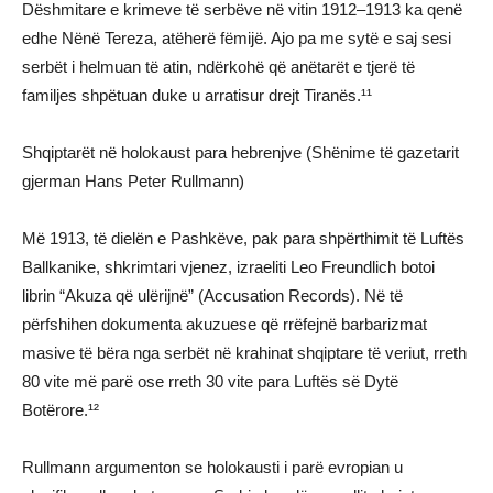
Dëshmitare e krimeve të serbëve në vitin 1912–1913 ka qenë
edhe Nënë Tereza, atëherë fëmijë. Ajo pa me sytë e saj sesi
serbët i helmuan të atin, ndërkohë që anëtarët e tjerë të
familjes shpëtuan duke u arratisur drejt Tiranës.¹¹
Shqiptarët në holokaust para hebrenjve (Shënime të gazetarit
gjerman Hans Peter Rullmann)
Më 1913, të dielën e Pashkëve, pak para shpërthimit të Luftës
Ballkanike, shkrimtari vjenez, izraeliti Leo Freundlich botoi
librin “Akuza që ulërijnë” (Accusation Records). Në të
përfshihen dokumenta akuzuese që rrëfejnë barbarizmat
masive të bëra nga serbët në krahinat shqiptare të veriut, rreth
80 vite më parë ose rreth 30 vite para Luftës së Dytë
Botërore.¹²
Rullmann argumenton se holokausti i parë evropian u