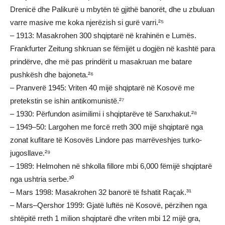
Drenicë dhe Palikurë u mbytën të gjithë banorët, dhe u zbuluan
varre masive me koka njerëzish si gurë varri.²⁵
– 1913: Masakrohen 300 shqiptarë në krahinën e Lumës.
Frankfurter Zeitung shkruan se fëmijët u dogjën në kashtë para
prindërve, dhe më pas prindërit u masakruan me batare
pushkësh dhe bajoneta.²⁶
– Pranverë 1945: Vriten 40 mijë shqiptarë në Kosovë me
pretekstin se ishin antikomunistë.²⁷
– 1930: Përfundon asimilimi i shqiptarëve të Sanxhakut.²⁸
– 1949–50: Largohen me forcë rreth 300 mijë shqiptarë nga
zonat kufitare të Kosovës Lindore pas marrëveshjes turko-
jugosllave.²⁹
– 1989: Helmohen në shkolla fillore mbi 6,000 fëmijë shqiptarë
nga ushtria serbe.³⁰
– Mars 1998: Masakrohen 32 banorë të fshatit Raçak.³¹
– Mars–Qershor 1999: Gjatë luftës në Kosovë, përzihen nga
shtëpitë rreth 1 milion shqiptarë dhe vriten mbi 12 mijë gra,