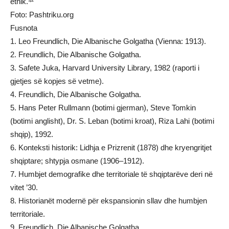
etnik.⁴²
Foto: Pashtriku.org
Fusnota
1. Leo Freundlich, Die Albanische Golgatha (Vienna: 1913).
2. Freundlich, Die Albanische Golgatha.
3. Safete Juka, Harvard University Library, 1982 (raporti i
gjetjes së kopjes së vetme).
4. Freundlich, Die Albanische Golgatha.
5. Hans Peter Rullmann (botimi gjerman), Steve Tomkin
(botimi anglisht), Dr. S. Leban (botimi kroat), Riza Lahi (botimi
shqip), 1992.
6. Konteksti historik: Lidhja e Prizrenit (1878) dhe kryengritjet
shqiptare; shtypja osmane (1906–1912).
7. Humbjet demografike dhe territoriale të shqiptarëve deri në
vitet ’30.
8. Historianët modernë për ekspansionin sllav dhe humbjen
territoriale.
9. Freundlich, Die Albanische Golgatha.