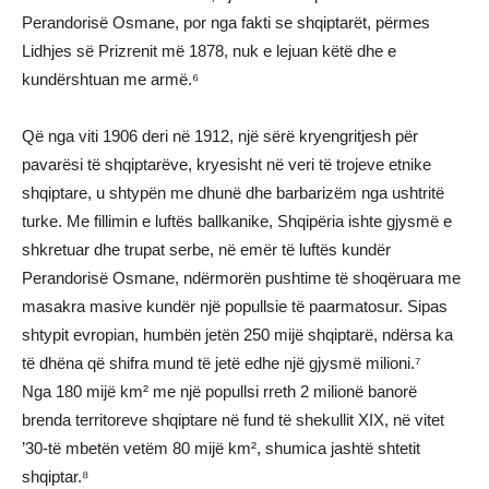
Perandorisë Osmane, por nga fakti se shqiptarët, përmes
Lidhjes së Prizrenit më 1878, nuk e lejuan këtë dhe e
kundërshtuan me armë.⁶
Që nga viti 1906 deri në 1912, një sërë kryengritjesh për
pavarësi të shqiptarëve, kryesisht në veri të trojeve etnike
shqiptare, u shtypën me dhunë dhe barbarizëm nga ushtritë
turke. Me fillimin e luftës ballkanike, Shqipëria ishte gjysmë e
shkretuar dhe trupat serbe, në emër të luftës kundër
Perandorisë Osmane, ndërmorën pushtime të shoqëruara me
masakra masive kundër një popullsie të paarmatosur. Sipas
shtypit evropian, humbën jetën 250 mijë shqiptarë, ndërsa ka
të dhëna që shifra mund të jetë edhe një gjysmë milioni.⁷
Nga 180 mijë km² me një popullsi rreth 2 milionë banorë
brenda territoreve shqiptare në fund të shekullit XIX, në vitet
’30-të mbetën vetëm 80 mijë km², shumica jashtë shtetit
shqiptar.⁸