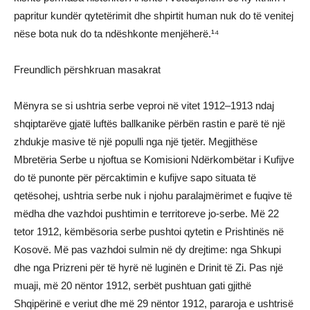
papritur kundër qytetërimit dhe shpirtit human nuk do të venitej
nëse bota nuk do ta ndëshkonte menjëherë.¹⁴
Freundlich përshkruan masakrat
Mënyra se si ushtria serbe veproi në vitet 1912–1913 ndaj
shqiptarëve gjatë luftës ballkanike përbën rastin e parë të një
zhdukje masive të një populli nga një tjetër. Megjithëse
Mbretëria Serbe u njoftua se Komisioni Ndërkombëtar i Kufijve
do të punonte për përcaktimin e kufijve sapo situata të
qetësohej, ushtria serbe nuk i njohu paralajmërimet e fuqive të
mëdha dhe vazhdoi pushtimin e territoreve jo-serbe. Më 22
tetor 1912, këmbësoria serbe pushtoi qytetin e Prishtinës në
Kosovë. Më pas vazhdoi sulmin në dy drejtime: nga Shkupi
dhe nga Prizreni për të hyrë në luginën e Drinit të Zi. Pas një
muaji, më 20 nëntor 1912, serbët pushtuan gati gjithë
Shqipërinë e veriut dhe më 29 nëntor 1912, pararoja e ushtrisë