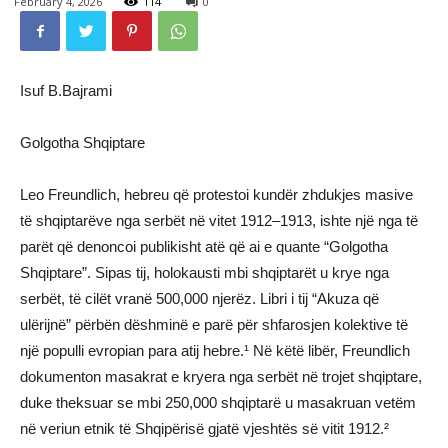
February 4, 2026
114
0
Isuf B.Bajrami
Golgotha Shqiptare
Leo Freundlich, hebreu që protestoi kundër zhdukjes masive
të shqiptarëve nga serbët në vitet 1912–1913, ishte një nga të
parët që denoncoi publikisht atë që ai e quante “Golgotha
Shqiptare”. Sipas tij, holokausti mbi shqiptarët u krye nga
serbët, të cilët vranë 500,000 njerëz. Libri i tij “Akuza që
ulërijnë” përbën dëshminë e parë për shfarosjen kolektive të
një populli evropian para atij hebre.¹ Në këtë libër, Freundlich
dokumenton masakrat e kryera nga serbët në trojet shqiptare,
duke theksuar se mbi 250,000 shqiptarë u masakruan vetëm
në veriun etnik të Shqipërisë gjatë vjeshtës së vitit 1912.²