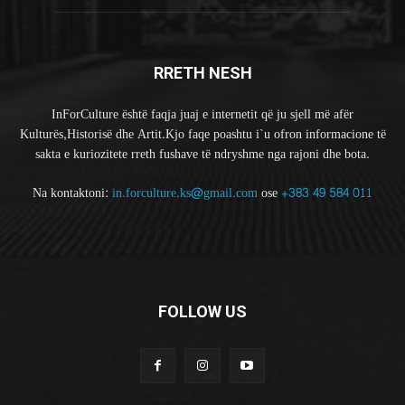
RRETH NESH
InForCulture është faqja juaj e internetit që ju sjell më afër
Kulturës,Historisë dhe Artit.Kjo faqe poashtu i`u ofron informacione të
sakta e kuriozitete rreth fushave të ndryshme nga rajoni dhe bota.
Na kontaktoni:
in.forculture.ks@gmail.com
ose
+383 49 584 011
FOLLOW US