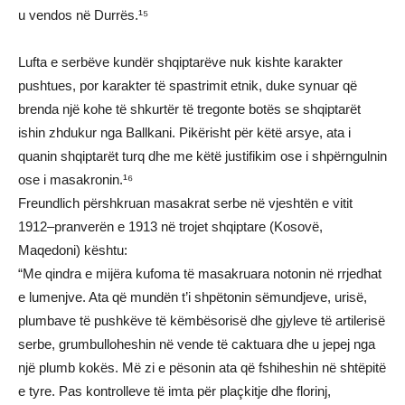
u vendos në Durrës.¹⁵
Lufta e serbëve kundër shqiptarëve nuk kishte karakter
pushtues, por karakter të spastrimit etnik, duke synuar që
brenda një kohe të shkurtër të tregonte botës se shqiptarët
ishin zhdukur nga Ballkani. Pikërisht për këtë arsye, ata i
quanin shqiptarët turq dhe me këtë justifikim ose i shpërngulnin
ose i masakronin.¹⁶
Freundlich përshkruan masakrat serbe në vjeshtën e vitit
1912–pranverën e 1913 në trojet shqiptare (Kosovë,
Maqedoni) kështu:
“Me qindra e mijëra kufoma të masakruara notonin në rrjedhat
e lumenjve. Ata që mundën t’i shpëtonin sëmundjeve, urisë,
plumbave të pushkëve të këmbësorisë dhe gjyleve të artilerisë
serbe, grumbulloheshin në vende të caktuara dhe u jepej nga
një plumb kokës. Më zi e pësonin ata që fshiheshin në shtëpitë
e tyre. Pas kontrolleve të imta për plaçkitje dhe florinj,