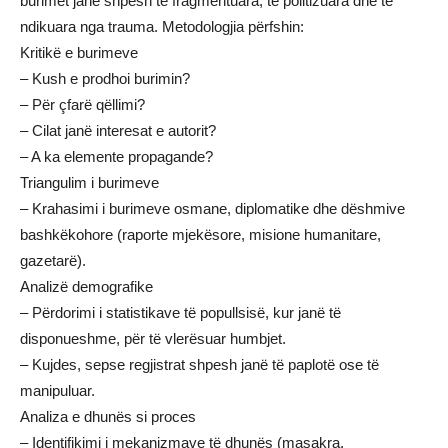
burimet janë shpesh të fragmentuara, të politizuara dhe të
ndikuara nga trauma. Metodologjia përfshin:
Kritikë e burimeve
– Kush e prodhoi burimin?
– Për çfarë qëllimi?
– Cilat janë interesat e autorit?
– A ka elemente propagande?
Triangulim i burimeve
– Krahasimi i burimeve osmane, diplomatike dhe dëshmive
bashkëkohore (raporte mjekësore, misione humanitare,
gazetarë).
Analizë demografike
– Përdorimi i statistikave të popullsisë, kur janë të
disponueshme, për të vlerësuar humbjet.
– Kujdes, sepse regjistrat shpesh janë të paplotë ose të
manipuluar.
Analiza e dhunës si proces
– Identifikimi i mekanizmave të dhunës (masakra,