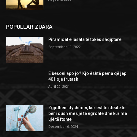
POPULLARIZUARA
Piramidat e lashta të tokës shqiptare
September 19, 2022
E besoni apo jo? Kjo është pema që jep
40 lloje frutash
April 20, 2021
Zgjidheni dyshimin, kur është ideale të
bëni dush me ujë të ngrohtë dhe kur me
ujë të ftohtë
December 6, 2024