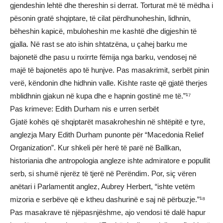
gjendeshin lehtë dhe thereshin si derrat. Torturat më të mëdha i
pësonin gratë shqiptare, të cilat përdhunoheshin, lidhnin,
bëheshin kapicë, mbuloheshin me kashtë dhe digjeshin të
gjalla. Në rast se ato ishin shtatzëna, u çahej barku me
bajonetë dhe pasu u nxirrte fëmija nga barku, vendosej në
majë të bajonetës apo të hunjve. Pas masakrimit, serbët pinin
verë, këndonin dhe hidhnin valle. Kishte raste që gjatë therjes
mblidhnin gjakun në kupa dhe e hapnin gostinë me të.”¹⁷
Pas krimeve: Edith Durham nis e urren serbët
Gjatë kohës që shqiptarët masakroheshin në shtëpitë e tyre,
anglezja Mary Edith Durham punonte për “Macedonia Relief
Organization”. Kur shkeli për herë të parë në Ballkan,
historiania dhe antropologia angleze ishte admiratore e popullit
serb, si shumë njerëz të tjerë në Perëndim. Por, siç vëren
anëtari i Parlamentit anglez, Aubrey Herbert, “ishte vetëm
mizoria e serbëve që e ktheu dashurinë e saj në përbuzje.”¹⁸
Pas masakrave të njëpasnjëshme, ajo vendosi të dalë hapur