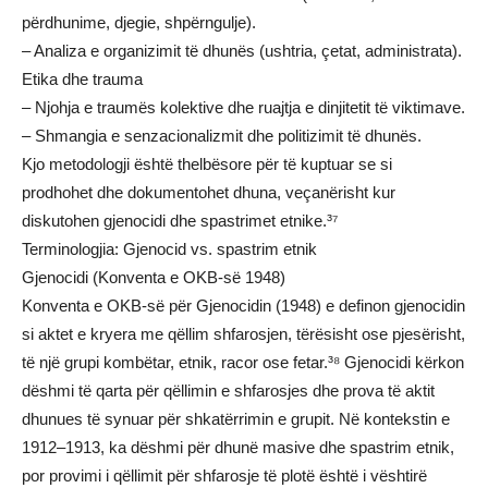
përdhunime, djegie, shpërngulje).
– Analiza e organizimit të dhunës (ushtria, çetat, administrata).
Etika dhe trauma
– Njohja e traumës kolektive dhe ruajtja e dinjitetit të viktimave.
– Shmangia e senzacionalizmit dhe politizimit të dhunës.
Kjo metodologji është thelbësore për të kuptuar se si
prodhohet dhe dokumentohet dhuna, veçanërisht kur
diskutohen gjenocidi dhe spastrimet etnike.³⁷
Terminologjia: Gjenocid vs. spastrim etnik
Gjenocidi (Konventa e OKB-së 1948)
Konventa e OKB-së për Gjenocidin (1948) e definon gjenocidin
si aktet e kryera me qëllim shfarosjen, tërësisht ose pjesërisht,
të një grupi kombëtar, etnik, racor ose fetar.³⁸ Gjenocidi kërkon
dëshmi të qarta për qëllimin e shfarosjes dhe prova të aktit
dhunues të synuar për shkatërrimin e grupit. Në kontekstin e
1912–1913, ka dëshmi për dhunë masive dhe spastrim etnik,
por provimi i qëllimit për shfarosje të plotë është i vështirë