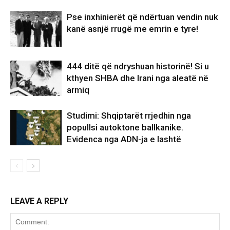
Pse inxhinierët që ndërtuan vendin nuk
kanë asnjë rrugë me emrin e tyre!
444 ditë që ndryshuan historinë! Si u
kthyen SHBA dhe Irani nga aleatë në
armiq
Studimi: Shqiptarët rrjedhin nga
popullsi autoktone ballkanike.
Evidenca nga ADN-ja e lashtë
LEAVE A REPLY