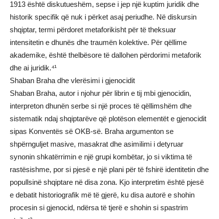
1913 është diskutueshëm, sepse i jep një kuptim juridik dhe
historik specifik që nuk i përket asaj periudhe. Në diskursin
shqiptar, termi përdoret metaforikisht për të theksuar
intensitetin e dhunës dhe traumën kolektive. Për qëllime
akademike, është thelbësore të dallohen përdorimi metaforik
dhe ai juridik.⁴¹
Shaban Braha dhe vlerësimi i gjenocidit
Shaban Braha, autor i njohur për librin e tij mbi gjenocidin,
interpreton dhunën serbe si një proces të qëllimshëm dhe
sistematik ndaj shqiptarëve që plotëson elementët e gjenocidit
sipas Konventës së OKB-së. Braha argumenton se
shpërnguljet masive, masakrat dhe asimilimi i detyruar
synonin shkatërrimin e një grupi kombëtar, jo si viktima të
rastësishme, por si pjesë e një plani për të fshirë identitetin dhe
popullsinë shqiptare në disa zona. Kjo interpretim është pjesë
e debatit historiografik më të gjerë, ku disa autorë e shohin
procesin si gjenocid, ndërsa të tjerë e shohin si spastrim