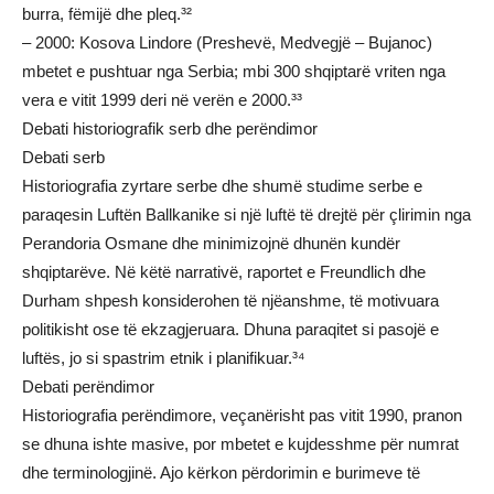
burra, fëmijë dhe pleq.³²
– 2000: Kosova Lindore (Preshevë, Medvegjë – Bujanoc)
mbetet e pushtuar nga Serbia; mbi 300 shqiptarë vriten nga
vera e vitit 1999 deri në verën e 2000.³³
Debati historiografik serb dhe perëndimor
Debati serb
Historiografia zyrtare serbe dhe shumë studime serbe e
paraqesin Luftën Ballkanike si një luftë të drejtë për çlirimin nga
Perandoria Osmane dhe minimizojnë dhunën kundër
shqiptarëve. Në këtë narrativë, raportet e Freundlich dhe
Durham shpesh konsiderohen të njëanshme, të motivuara
politikisht ose të ekzagjeruara. Dhuna paraqitet si pasojë e
luftës, jo si spastrim etnik i planifikuar.³⁴
Debati perëndimor
Historiografia perëndimore, veçanërisht pas vitit 1990, pranon
se dhuna ishte masive, por mbetet e kujdesshme për numrat
dhe terminologjinë. Ajo kërkon përdorimin e burimeve të