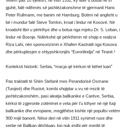
Vetëm pas 10 vjetësh, në vitin 1992, ky libër u botua në tri
gjuhë, falë ndihmës së jashtëzakonshme të gjermanit Hans
Peter Rullmann, me banim në Hamburg. Botimi në anglisht u
bë i mundur falë Steve Tomkin, kroat i lindur në Kosovë. Në
kroatisht libri u përkthye dhe u botua nga mjeku Dr. S. Leban, i
lindur në Bosnje. Ndërkohë që përkthimin në shqip e realizoi
Riza Lahi, nën sponsorizimin e Xhaferr Kastratit nga Kosova
dhe përkujdesjen e shtypshkronjës “Eurorilindja” në Tiranë.⁵
Konteksti historik: Serbia, “macja që kërkon të bëhet luan”
Pas traktatit të Shën Stefanit mes Perandorisë Osmane
(Turqisë) dhe Rusisë, kombi shqiptar u vu në rrezik të
jashtëzakonshëm, pasi aleatja ballkanike e Carëve, Serbia,
kërkoi të zgjeronte zotërimet e veta për t’u kthyer në një fuqi
ballkanike dhe evropiane, megjithëse kishte një popullsi vetëm
900 mijë banorë. Nëse deri në vitin 1911 synimet ruse dhe
serbe në Ballkan dështuan, kjo nuk erdhi për meritë të