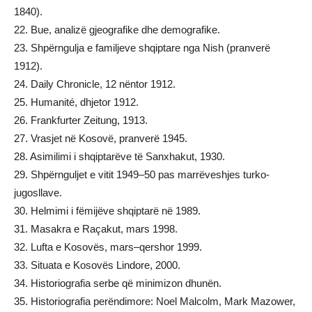
1840).
22. Bue, analizë gjeografike dhe demografike.
23. Shpërngulja e familjeve shqiptare nga Nish (pranverë
1912).
24. Daily Chronicle, 12 nëntor 1912.
25. Humanité, dhjetor 1912.
26. Frankfurter Zeitung, 1913.
27. Vrasjet në Kosovë, pranverë 1945.
28. Asimilimi i shqiptarëve të Sanxhakut, 1930.
29. Shpërnguljet e vitit 1949–50 pas marrëveshjes turko-
jugosllave.
30. Helmimi i fëmijëve shqiptarë në 1989.
31. Masakra e Raçakut, mars 1998.
32. Lufta e Kosovës, mars–qershor 1999.
33. Situata e Kosovës Lindore, 2000.
34. Historiografia serbe që minimizon dhunën.
35. Historiografia perëndimore: Noel Malcolm, Mark Mazower,