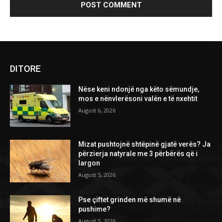
DITORE
Nëse keni ndonjë nga këto sëmundje,
mos e nënvlerësoni valën e të nxehtit
August 6, 2026
Mizat pushtojnë shtëpinë gjatë verës? Ja
përzierja natyrale me 3 përbërës që i
largon
August 5, 2026
Pse çiftet grinden më shumë në
pushime?
August 5, 2026