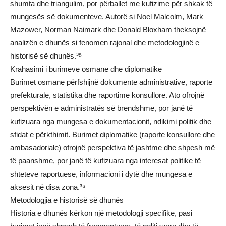
shumta dhe triangulim, por përballet me kufizime për shkak të
mungesës së dokumenteve. Autorë si Noel Malcolm, Mark
Mazower, Norman Naimark dhe Donald Bloxham theksojnë
analizën e dhunës si fenomen rajonal dhe metodologjinë e
historisë së dhunës.³⁵
Krahasimi i burimeve osmane dhe diplomatike
Burimet osmane përfshijnë dokumente administrative, raporte
prefekturale, statistika dhe raportime konsullore. Ato ofrojnë
perspektivën e administratës së brendshme, por janë të
kufizuara nga mungesa e dokumentacionit, ndikimi politik dhe
sfidat e përkthimit. Burimet diplomatike (raporte konsullore dhe
ambasadoriale) ofrojnë perspektiva të jashtme dhe shpesh më
të paanshme, por janë të kufizuara nga interesat politike të
shteteve raportuese, informacioni i dytë dhe mungesa e
aksesit në disa zona.³⁶
Metodologjia e historisë së dhunës
Historia e dhunës kërkon një metodologji specifike, pasi