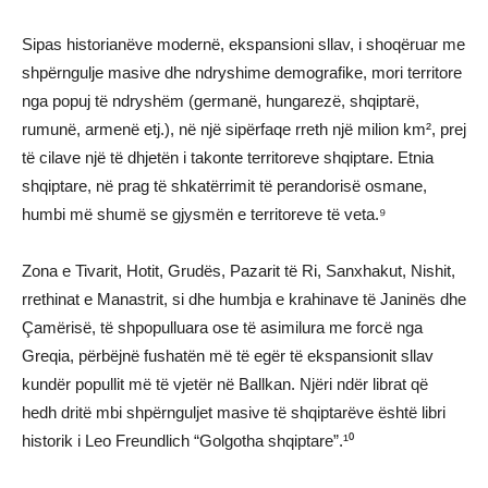
Sipas historianëve modernë, ekspansioni sllav, i shoqëruar me
shpërngulje masive dhe ndryshime demografike, mori territore
nga popuj të ndryshëm (germanë, hungarezë, shqiptarë,
rumunë, armenë etj.), në një sipërfaqe rreth një milion km², prej
të cilave një të dhjetën i takonte territoreve shqiptare. Etnia
shqiptare, në prag të shkatërrimit të perandorisë osmane,
humbi më shumë se gjysmën e territoreve të veta.⁹
Zona e Tivarit, Hotit, Grudës, Pazarit të Ri, Sanxhakut, Nishit,
rrethinat e Manastrit, si dhe humbja e krahinave të Janinës dhe
Çamërisë, të shpopulluara ose të asimilura me forcë nga
Greqia, përbëjnë fushatën më të egër të ekspansionit sllav
kundër popullit më të vjetër në Ballkan. Njëri ndër librat që
hedh dritë mbi shpërnguljet masive të shqiptarëve është libri
historik i Leo Freundlich “Golgotha shqiptare”.¹⁰