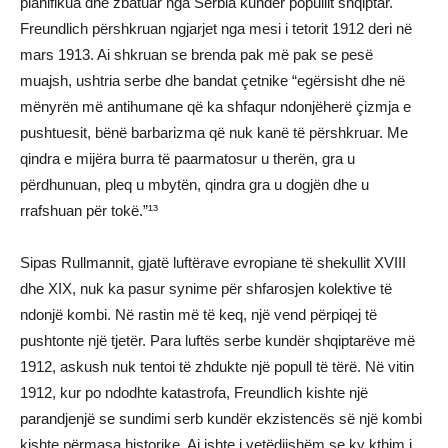
planifikua dhe zbatuar nga Serbia kundër popullit shqiptar.
Freundlich përshkruan ngjarjet nga mesi i tetorit 1912 deri në
mars 1913. Ai shkruan se brenda pak më pak se pesë
muajsh, ushtria serbe dhe bandat çetnike “egërsisht dhe në
mënyrën më antihumane që ka shfaqur ndonjëherë çizmja e
pushtuesit, bënë barbarizma që nuk kanë të përshkruar. Me
qindra e mijëra burra të paarmatosur u therën, gra u
përdhunuan, pleq u mbytën, qindra gra u dogjën dhe u
rrafshuan për tokë.”¹³
Sipas Rullmannit, gjatë luftërave evropiane të shekullit XVIII
dhe XIX, nuk ka pasur synime për shfarosjen kolektive të
ndonjë kombi. Në rastin më të keq, një vend përpiqej të
pushtonte një tjetër. Para luftës serbe kundër shqiptarëve më
1912, askush nuk tentoi të zhdukte një popull të tërë. Në vitin
1912, kur po ndodhte katastrofa, Freundlich kishte një
parandjenjë se sundimi serb kundër ekzistencës së një kombi
kishte përmasa historike. Ai ishte i vetëdijshëm se ky kthim i