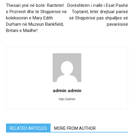
Thesari ynë në botë: Raritetet
Dorëshkrim i rrallë i Esat Pashë
e Prizrenit dhe të Shqipërisë në
Toptanit, letër drejtuar parisë
koleksionin e Mary Edith
së Shqipërisë pas shpalljes së
Durham në Muzeun Bankfield,
pavarësisë
Britani e Madhe!
admin admin
http://admin
RELATED ARTICLES
MORE FROM AUTHOR