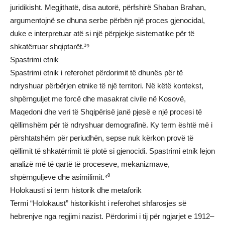
juridikisht. Megjithatë, disa autorë, përfshirë Shaban Brahan,
argumentojnë se dhuna serbe përbën një proces gjenocidal,
duke e interpretuar atë si një përpjekje sistematike për të
shkatërruar shqiptarët.³⁹
Spastrimi etnik
Spastrimi etnik i referohet përdorimit të dhunës për të
ndryshuar përbërjen etnike të një territori. Në këtë kontekst,
shpërnguljet me forcë dhe masakrat civile në Kosovë,
Maqedoni dhe veri të Shqipërisë janë pjesë e një procesi të
qëllimshëm për të ndryshuar demografinë. Ky term është më i
përshtatshëm për periudhën, sepse nuk kërkon provë të
qëllimit të shkatërrimit të plotë si gjenocidi. Spastrimi etnik lejon
analizë më të qartë të proceseve, mekanizmave,
shpërnguljeve dhe asimilimit.⁴⁰
Holokausti si term historik dhe metaforik
Termi “Holokaust” historikisht i referohet shfarosjes së
hebrenjve nga regjimi nazist. Përdorimi i tij për ngjarjet e 1912–