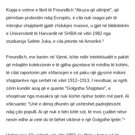
Kopja e vetme e librit të Freundlich “Akuza që ulërijnë”, që
përmban protestën ndaj Evropës, e cila nuk reagoi për të
mbrojtur shqiptarët gjatë zhdukjes masive, u gjet në bibliotekën
e Universitetit të Harvardit në SHBA në vitin 1982 nga
studiuesja Safete Juka, e cila jetonte në Amerikë.³
Freundlich, me banim në Vjenë, ishte ndër intelektualët e pakët
që mbajtën koleksionin e të gjitha gazetave të mëdha të kohës,
të cilat raportonin për shfarosjen e së paku një gjysmë milioni
shqiptarëve nga serbët në vitet 1912–1913. I revoltuar, ai ngriti
zërin kundër asaj që e quante “Golgotha Shqiptare”, e
shoqëruar nga masakra që nuk kishin njohur botën më parë. Ai
shkruante: “Unë e dënoj dhunën që ushtrohet padrejtësisht
ndaj çdo populli. Ai që nuk e bën këtë sot, të mos çuditet nëse
nesër edhe ai vetë do të bëhet viktimë e një Golgothe tjetër.”⁴