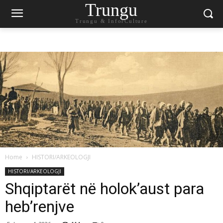
Trungu
Trungu & InforCulture
Home
HISTORI/ARKEOLOGJI
HISTORI/ARKEOLOGJI
Shqiptarët në holok’aust para
heb’renjve