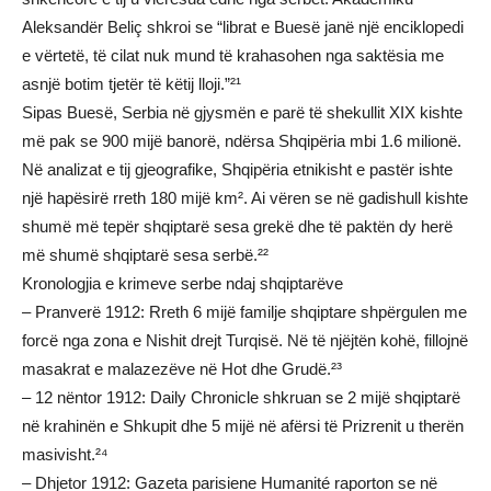
Aleksandër Beliç shkroi se “librat e Buesë janë një enciklopedi
e vërtetë, të cilat nuk mund të krahasohen nga saktësia me
asnjë botim tjetër të këtij lloji.”²¹
Sipas Buesë, Serbia në gjysmën e parë të shekullit XIX kishte
më pak se 900 mijë banorë, ndërsa Shqipëria mbi 1.6 milionë.
Në analizat e tij gjeografike, Shqipëria etnikisht e pastër ishte
një hapësirë rreth 180 mijë km². Ai vëren se në gadishull kishte
shumë më tepër shqiptarë sesa grekë dhe të paktën dy herë
më shumë shqiptarë sesa serbë.²²
Kronologjia e krimeve serbe ndaj shqiptarëve
– Pranverë 1912: Rreth 6 mijë familje shqiptare shpërgulen me
forcë nga zona e Nishit drejt Turqisë. Në të njëjtën kohë, fillojnë
masakrat e malazezëve në Hot dhe Grudë.²³
– 12 nëntor 1912: Daily Chronicle shkruan se 2 mijë shqiptarë
në krahinën e Shkupit dhe 5 mijë në afërsi të Prizrenit u therën
masivisht.²⁴
– Dhjetor 1912: Gazeta parisiene Humanité raporton se në