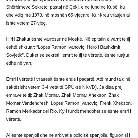
Shërbimeve Sekrete, pastaj në Çeki, e në fund në Kubë, ku
dhe vdiq më 1978, në moshën 65-vjeçare. Kur kreu vrasjen ai
ishte vetëm 27-vjeç.
Hiri i Zhakut është varrosur në Moskë. Në epitafin e varrit të tij
është shkruar: “Lopes Ramon Ivanoviç, Hero i Bashkimit
Sovjetik”. Duket se sekreti i emrit të tij të vërtetë, është ruajtur
edhe në varr.
Emri i vërtetë i vrasësit është ende i paqartë. Atë mund ta dinë
saktësisht vetëm 3-4 veta të GPU-së NKVD). Ja disa prej
emrave të tij: Zhak Mornar, Zhak Mornar Xhekson, Zhak
Mornar Vandendresh, Lopes Ramon Ivanoviç, Frenk Xhekson,
Ramon Merkador del Rio. Ky i fundit mendohet se është emri i
vërtetë.
Ai është spanjoll dhe në arkivat e policisë spanjolle, figuron si i