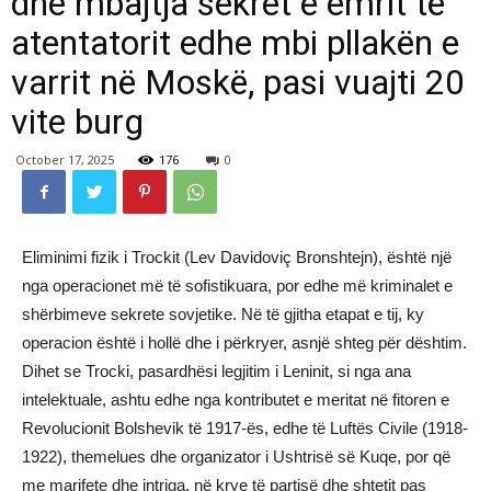
dhe mbajtja sekret e emrit të
atentatorit edhe mbi pllakën e
varrit në Moskë, pasi vuajti 20
vite burg
October 17, 2025
176
0
Eliminimi fizik i Trockit (Lev Davidoviç Bronshtejn), është një
nga operacionet më të sofistikuara, por edhe më kriminalet e
shërbimeve sekrete sovjetike. Në të gjitha etapat e tij, ky
operacion është i hollë dhe i përkryer, asnjë shteg për dështim.
Dihet se Trocki, pasardhësi legjitim i Leninit, si nga ana
intelektuale, ashtu edhe nga kontributet e meritat në fitoren e
Revolucionit Bolshevik të 1917-ës, edhe të Luftës Civile (1918-
1922), themelues dhe organizator i Ushtrisë së Kuqe, por që
me marifete dhe intriga, në krye të partisë dhe shtetit pas