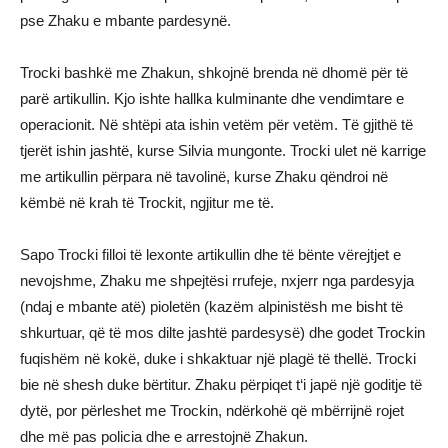
pse Zhaku e mbante pardesynë.
Trocki bashkë me Zhakun, shkojnë brenda në dhomë për të
parë artikullin. Kjo ishte hallka kulminante dhe vendimtare e
operacionit. Në shtëpi ata ishin vetëm për vetëm. Të gjithë të
tjerët ishin jashtë, kurse Silvia mungonte. Trocki ulet në karrige
me artikullin përpara në tavolinë, kurse Zhaku qëndroi në
këmbë në krah të Trockit, ngjitur me të.
Sapo Trocki filloi të lexonte artikullin dhe të bënte vërejtjet e
nevojshme, Zhaku me shpejtësi rrufeje, nxjerr nga pardesyja
(ndaj e mbante atë) pioletën (kazëm alpinistësh me bisht të
shkurtuar, që të mos dilte jashtë pardesysë) dhe godet Trockin
fuqishëm në kokë, duke i shkaktuar një plagë të thellë. Trocki
bie në shesh duke bërtitur. Zhaku përpiqet t‘i japë një goditje të
dytë, por përleshet me Trockin, ndërkohë që mbërrijnë rojet
dhe më pas policia dhe e arrestojnë Zhakun.