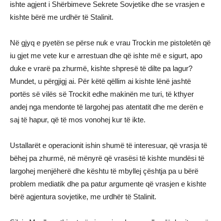
ishte agjent i Shërbimeve Sekrete Sovjetike dhe se vrasjen e
kishte bërë me urdhër të Stalinit.
Në gjyq e pyetën se përse nuk e vrau Trockin me pistoletën që
iu gjet me vete kur e arrestuan dhe që ishte më e sigurt, apo
duke e vrarë pa zhurmë, kishte shpresë të dilte pa lagur?
Mundet, u përgjigj ai. Për këtë qëllim ai kishte lënë jashtë
portës së vilës së Trockit edhe makinën me turi, të kthyer
andej nga mendonte të largohej pas atentatit dhe me derën e
saj të hapur, që të mos vonohej kur të ikte.
Ustallarët e operacionit ishin shumë të interesuar, që vrasja të
bëhej pa zhurmë, në mënyrë që vrasësi të kishte mundësi të
largohej menjëherë dhe kështu të mbyllej çështja pa u bërë
problem mediatik dhe pa patur argumente që vrasjen e kishte
bërë agjentura sovjetike, me urdhër të Stalinit.