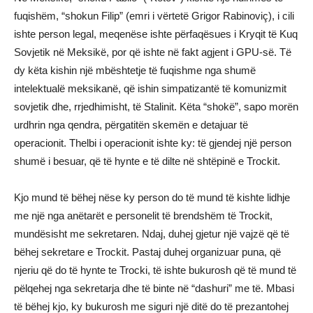
fuqishëm, “shokun Filip” (emri i vërtetë Grigor Rabinoviç), i cili
ishte person legal, meqenëse ishte përfaqësues i Kryqit të Kuq
Sovjetik në Meksikë, por që ishte në fakt agjent i GPU-së. Të
dy këta kishin një mbështetje të fuqishme nga shumë
intelektualë meksikanë, që ishin simpatizantë të komunizmit
sovjetik dhe, rrjedhimisht, të Stalinit. Këta “shokë”, sapo morën
urdhrin nga qendra, përgatitën skemën e detajuar të
operacionit. Thelbi i operacionit ishte ky: të gjendej një person
shumë i besuar, që të hynte e të dilte në shtëpinë e Trockit.
Kjo mund të bëhej nëse ky person do të mund të kishte lidhje
me një nga anëtarët e personelit të brendshëm të Trockit,
mundësisht me sekretaren. Ndaj, duhej gjetur një vajzë që të
bëhej sekretare e Trockit. Pastaj duhej organizuar puna, që
njeriu që do të hynte te Trocki, të ishte bukurosh që të mund të
pëlqehej nga sekretarja dhe të binte në “dashuri” me të. Mbasi
të bëhej kjo, ky bukurosh me siguri një ditë do të prezantohej