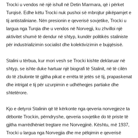
Trocki u vendos në një ishull në Detin Marmara, që i përket
Turqisë. Edhe këtu Trocki nuk pushoi së mbrojtur pikëpamjet e
tij antistaliniane. Nën presionin e qeverisë sovjetike, Trocki u
largua nga Turqia dhe u vendos në Norvegji, ku zhvilloi një
aktivitet shumë të dendur në shtyp, kundër politikës staliniste
për industrializimin socialist dhe kolektivizimin e bujqësisë.
Stalini u tërbua, kur mori vesh se Trocki kishte deklaruar në
shtyp, se ishte duke hartuar një biografi të Stalinit, në të cilën
do të zbulonte të gjitha pikat e errëta të jetës së tij, prapaskenat
dhe intrigat e tij për uzurpimin e udhëheqjes partiake dhe
shtetërore.
Kjo e detyroi Stalinin që të kërkonte nga qeveria norvegjeze ta
dëbonte Trockin, përndryshe, qeveria sovjetike do të priste të
gjitha marrëdhëniet tregtare me Norvegjinë. Kështu, më 1937,
Trocki u largua nga Norvegjia dhe me pëlqimin e qeverisë