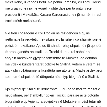
meksikane, u vendos këtu. Në portin Tampiko, ku zbriti Trocki
me gruan dhe nipin e vogël, kishte dalë për ta pritur vetë
presidenti i Meksikës, Kasaro Kardenasi dhe një numër i madh
trockistësh meksikanë.
Një tren i posaçëm e çoi Trockin në rezidencën e tij, në
rrethinat e kryeqytetit meksikan, e cila ruhej nga shumë roje të
policisë meksikane. Ajo do të shndërrohej shpejt në një qendër
të propagandës antistaliane. Trocki demaskoi ashpër në
shtypin meksikan gjyqet e famshme të Moskës, që dënuan
me vdekje kundërshtarët politikë të Stalinit, vetëm e vetëm se
ata kishin pikëpamje të kundërta me ato të tij. Madje ai deklaroi
se shumë shpejt do të dërgonte në shtyp biografinë e Stalinit.
Kjo mjaftoi që Stalini të urdhëronte GPU-në të merrte masat e
nevojshme, për t‘i mbyllur gojën Trockit, para se ai të botonte
biografinë e tij. Agjentura sovjetike në Meksikë, mbështetur në