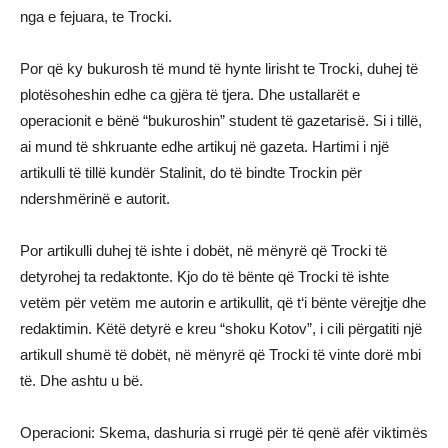
nga e fejuara, te Trocki.
Por që ky bukurosh të mund të hynte lirisht te Trocki, duhej të
plotësoheshin edhe ca gjëra të tjera. Dhe ustallarët e
operacionit e bënë “bukuroshin” student të gazetarisë. Si i tillë,
ai mund të shkruante edhe artikuj në gazeta. Hartimi i një
artikulli të tillë kundër Stalinit, do të bindte Trockin për
ndershmërinë e autorit.
Por artikulli duhej të ishte i dobët, në mënyrë që Trocki të
detyrohej ta redaktonte. Kjo do të bënte që Trocki të ishte
vetëm për vetëm me autorin e artikullit, që t‘i bënte vërejtje dhe
redaktimin. Këtë detyrë e kreu “shoku Kotov”, i cili përgatiti një
artikull shumë të dobët, në mënyrë që Trocki të vinte dorë mbi
të. Dhe ashtu u bë.
Operacioni: Skema, dashuria si rrugë për të qenë afër viktimës