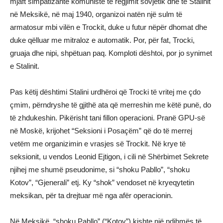
mjaft simpatizantë komunistë të regjimit sovjetik dhe të Stalinit
në Meksikë, në maj 1940, organizoi natën një sulm të
armatosur mbi vilën e Trockit, duke u futur nëpër dhomat dhe
duke qëlluar me mitraloz e automatik. Por, për fat, Trocki,
gruaja dhe nipi, shpëtuan paq. Komploti dështoi, por jo synimet
e Stalinit.
Pas këtij dështimi Stalini urdhëroi që Trocki të vritej me çdo
çmim, përndryshe të gjithë ata që merreshin me këtë punë, do
të zhdukeshin. Pikërisht tani fillon operacioni. Pranë GPU-së
në Moskë, krijohet “Seksioni i Posaçëm” që do të merrej
vetëm me organizimin e vrasjes së Trockit. Në krye të
seksionit, u vendos Leonid Ejtigon, i cili në Shërbimet Sekrete
njihej me shumë pseudonime, si “shoku Pabllo”, “shoku
Kotov”, “Gjenerali” etj. Ky “shok” vendoset në kryeqytetin
meksikan, për ta drejtuar më nga afër operacionin.
Në Meksikë, “shoku Pabllo” (“Kotov”) kishte një ndihmës të