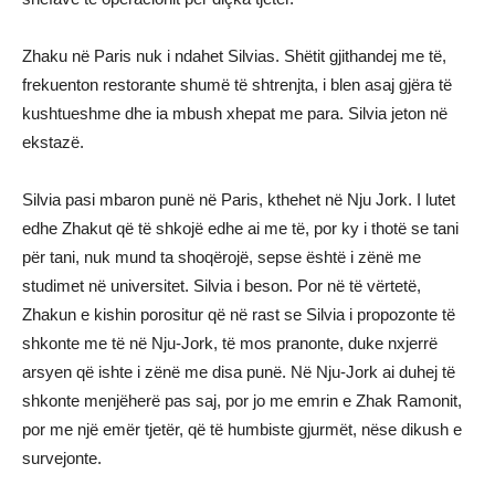
Zhaku në Paris nuk i ndahet Silvias. Shëtit gjithandej me të,
frekuenton restorante shumë të shtrenjta, i blen asaj gjëra të
kushtueshme dhe ia mbush xhepat me para. Silvia jeton në
ekstazë.
Silvia pasi mbaron punë në Paris, kthehet në Nju Jork. I lutet
edhe Zhakut që të shkojë edhe ai me të, por ky i thotë se tani
për tani, nuk mund ta shoqërojë, sepse është i zënë me
studimet në universitet. Silvia i beson. Por në të vërtetë,
Zhakun e kishin porositur që në rast se Silvia i propozonte të
shkonte me të në Nju-Jork, të mos pranonte, duke nxjerrë
arsyen që ishte i zënë me disa punë. Në Nju-Jork ai duhej të
shkonte menjëherë pas saj, por jo me emrin e Zhak Ramonit,
por me një emër tjetër, që të humbiste gjurmët, nëse dikush e
survejonte.