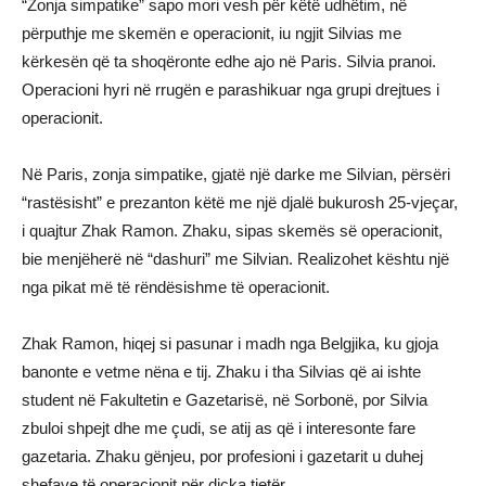
“Zonja simpatike” sapo mori vesh për këtë udhëtim, në
përputhje me skemën e operacionit, iu ngjit Silvias me
kërkesën që ta shoqëronte edhe ajo në Paris. Silvia pranoi.
Operacioni hyri në rrugën e parashikuar nga grupi drejtues i
operacionit.
Në Paris, zonja simpatike, gjatë një darke me Silvian, përsëri
“rastësisht” e prezanton këtë me një djalë bukurosh 25-vjeçar,
i quajtur Zhak Ramon. Zhaku, sipas skemës së operacionit,
bie menjëherë në “dashuri” me Silvian. Realizohet kështu një
nga pikat më të rëndësishme të operacionit.
Zhak Ramon, hiqej si pasunar i madh nga Belgjika, ku gjoja
banonte e vetme nëna e tij. Zhaku i tha Silvias që ai ishte
student në Fakultetin e Gazetarisë, në Sorbonë, por Silvia
zbuloi shpejt dhe me çudi, se atij as që i interesonte fare
gazetaria. Zhaku gënjeu, por profesioni i gazetarit u duhej
shefave të operacionit për diçka tjetër.