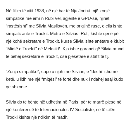
Në fillim të vitit 1938, në një bar të Nju Jorkut, një zonjë
simpatike me emrin Rubi Vel, agjente e GPU-së, njihet
“rastësisht” me Silvia Masllovën, me origjinë ruse, e cila ishte
simpatizante e Trockit. Motra e Silvias, Ruti, kishte qenë për
një kohë sekretare e Trockit, kurse Silvia ishte anëtare e klubit
“Miqtë e Trockit” në Meksikë. Kjo ishte garanci që Silvia mund
të bëhej sekretare e Trockit, ose pjesëtare e stafit të tij.
“Zonja simpatike”, sapo u njoh me Silvian, e “deshi” shumë
këtë, u lidh me një “miqësi” të fortë dhe nuk i ndahej asaj kudo
që shkonte.
Silvia do të bënte një udhëtim në Paris, për të marrë pjesë në
një konferencë të Internacionales IV Socialiste, në të cilën
Trocki kishte një ndikim të madh.