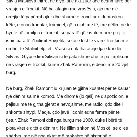
Silvia Masllova thirret në gjyq, si e akuzuar dhe dëshmitare për
vrasjen e Trockit. Në ballafaqim me vrasësin, ajo me një
urrejtje të papërmbajtur dhe shumë e tronditur e demaskon
këtë, e quan tradhtar, kriminel, që u njoh me të, me qëllim që të
hynte në familjen e Trockit, se paratë që kishte marrë prej tij,
ishin para të Zbulimit Sovjetik, se ai e kishte vrarë Trockin me
urdhër të Stalinit etj., etj. Vrasësi nuk tha asnjë fjalë kundër
Silvias. Gjyqi e liroi Silvian si të pafajshme dhe të pa implikuar
në vrasjen e Trockit, kurse Zhak Ramonin, e dënoi me 20 vjet
burg.
Në burg, Zhak Ramonit iu krijuan të gjitha kushtet për të kaluar
një dënim sa më komod. Me dhomë (jo qeli) në dispozicion, e
pajisur me të gjitha gjërat e nevojshme, me radio, çdo ditë i
shkonte shtypi. Madje, çdo javë i çonin edhe femra për të
fjetur. Zhak Ramoni doli nga burgu më 1960, duke i bërë të
plota vitet e ditët e dënimit. Në fillim shkon në Moskë, së cilës i
shërbeu me një nga aktet më makabre në historinë e