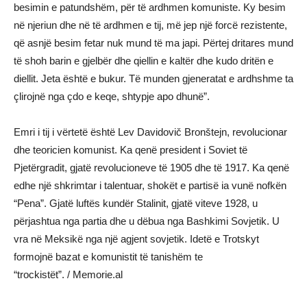
besimin e patundshëm, për të ardhmen komuniste. Ky besim
në njeriun dhe në të ardhmen e tij, më jep një forcë rezistente,
që asnjë besim fetar nuk mund të ma japi. Përtej dritares mund
të shoh barin e gjelbër dhe qiellin e kaltër dhe kudo dritën e
diellit. Jeta është e bukur. Të munden gjeneratat e ardhshme ta
çlirojnë nga çdo e keqe, shtypje apo dhunë”.
Emri i tij i vërtetë është Lev Davidovič Bronštejn, revolucionar
dhe teoricien komunist. Ka qenë president i Soviet të
Pjetërgradit, gjatë revolucioneve të 1905 dhe të 1917. Ka qenë
edhe një shkrimtar i talentuar, shokët e partisë ia vunë nofkën
“Pena”. Gjatë luftës kundër Stalinit, gjatë viteve 1928, u
përjashtua nga partia dhe u dëbua nga Bashkimi Sovjetik. U
vra në Meksikë nga një agjent sovjetik. Idetë e Trotskyt
formojnë bazat e komunistit të tanishëm te
“trockistët”. / Memorie.al