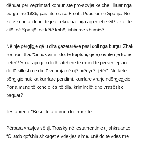
dënuar për veprimtari komuniste pro-sovjetike dhe i liruar nga
burgu më 1936, pas fitores së Frontit Popullor në Spanjë. Në
këtë kohë ai duhet të jetë rekrutuar nga agjentët e GPU-së, të
cilët në Spanjë, në këtë kohë, ishin me shumicë.
Në një përgjigje që u dha gazetarëve pasi doli nga burgu, Zhak
Ramoni tha: “Si nuk arrini dot të kuptoni, që ajo ishte një kohë
tjetër? Sikur ajo që ndodhi atëherë të mund të përsëritej tani,
do të sillesha e do të veproja në një mënyrë tjetër”. Në këtë
përgjigje nuk ka kurrfarë pendimi, kurrfarë vrarje ndërgjegjeje.
Por a mund të kenë cilësi të tilla, kriminelët dhe vrasësit e
paguar?
Testamenti: “Besoj të ardhmen komuniste”
Përpara vrasjes së tij, Trotsky në testamentin e tij shkruante:
“Cilatdo qofshin shkaqet e vdekjes sime, unë do të vdes me