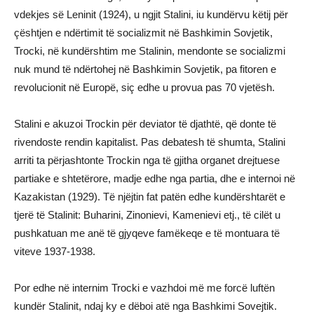
vdekjes së Leninit (1924), u ngjit Stalini, iu kundërvu këtij për
çështjen e ndërtimit të socializmit në Bashkimin Sovjetik,
Trocki, në kundërshtim me Stalinin, mendonte se socializmi
nuk mund të ndërtohej në Bashkimin Sovjetik, pa fitoren e
revolucionit në Europë, siç edhe u provua pas 70 vjetësh.
Stalini e akuzoi Trockin për deviator të djathtë, që donte të
rivendoste rendin kapitalist. Pas debatesh të shumta, Stalini
arriti ta përjashtonte Trockin nga të gjitha organet drejtuese
partiake e shtetërore, madje edhe nga partia, dhe e internoi në
Kazakistan (1929). Të njëjtin fat patën edhe kundërshtarët e
tjerë të Stalinit: Buharini, Zinonievi, Kamenievi etj., të cilët u
pushkatuan me anë të gjyqeve famëkeqe e të montuara të
viteve 1937-1938.
Por edhe në internim Trocki e vazhdoi më me forcë luftën
kundër Stalinit, ndaj ky e dëboi atë nga Bashkimi Sovejtik.