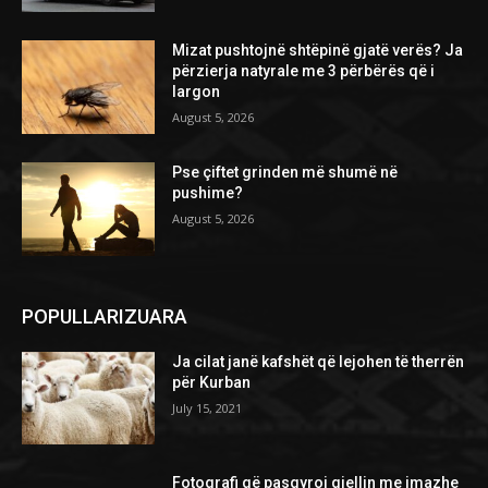
Mizat pushtojnë shtëpinë gjatë verës? Ja
përzierja natyrale me 3 përbërës që i
largon
August 5, 2026
Pse çiftet grinden më shumë në
pushime?
August 5, 2026
POPULLARIZUARA
Ja cilat janë kafshët që lejohen të therrën
për Kurban
July 15, 2021
Fotografi që pasqyroi qiellin me imazhe