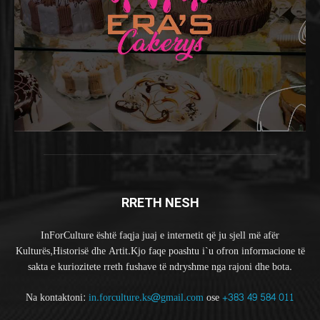
RRETH NESH
InForCulture është faqja juaj e internetit që ju sjell më afër
Kulturës,Historisë dhe Artit.Kjo faqe poashtu i`u ofron informacione të
sakta e kuriozitete rreth fushave të ndryshme nga rajoni dhe bota.
Na kontaktoni:
in.forculture.ks@gmail.com
ose
+383 49 584 011