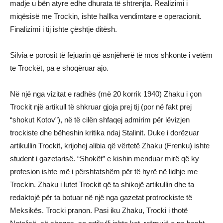
madje u bën atyre edhe dhurata të shtrenjta. Realizimi i
miqësisë me Trockin, ishte hallka vendimtare e operacionit.
Finalizimi i tij ishte çështje ditësh.
Silvia e porosit të fejuarin që asnjëherë të mos shkonte i vetëm
te Trockët, pa e shoqëruar ajo.
Në një nga vizitat e radhës (më 20 korrik 1940) Zhaku i çon
Trockit një artikull të shkruar gjoja prej tij (por në fakt prej
“shokut Kotov”), në të cilën shfaqej admirim për lëvizjen
trockiste dhe bëheshin kritika ndaj Stalinit. Duke i dorëzuar
artikullin Trockit, krijohej alibia që vërtetë Zhaku (Frenku) ishte
student i gazetarisë. “Shokët” e kishin menduar mirë që ky
profesion ishte më i përshtatshëm për të hyrë në lidhje me
Trockin. Zhaku i lutet Trockit që ta shikojë artikullin dhe ta
redaktojë për ta botuar në një nga gazetat protrockiste të
Meksikës. Trocki pranon. Pasi iku Zhaku, Trocki i thotë