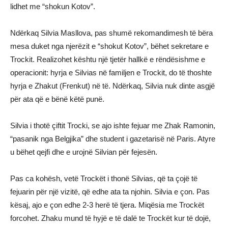
lidhet me “shokun Kotov”.
Ndërkaq Silvia Masllova, pas shumë rekomandimesh të bëra
mesa duket nga njerëzit e “shokut Kotov”, bëhet sekretare e
Trockit. Realizohet kështu një tjetër hallkë e rëndësishme e
operacionit: hyrja e Silvias në familjen e Trockit, do të thoshte
hyrja e Zhakut (Frenkut) në të. Ndërkaq, Silvia nuk dinte asgjë
për ata që e bënë këtë punë.
Silvia i thotë çiftit Trocki, se ajo ishte fejuar me Zhak Ramonin,
“pasanik nga Belgjika” dhe student i gazetarisë në Paris. Atyre
u bëhet qejfi dhe e urojnë Silvian për fejesën.
Pas ca kohësh, vetë Trockët i thonë Silvias, që ta çojë të
fejuarin për një vizitë, që edhe ata ta njohin. Silvia e çon. Pas
kësaj, ajo e çon edhe 2-3 herë të tjera. Miqësia me Trockët
forcohet. Zhaku mund të hyjë e të dalë te Trockët kur të dojë,