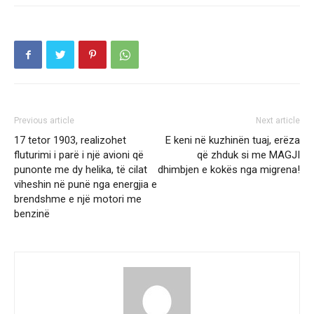
Previous article
Next article
17 tetor 1903, realizohet
E keni në kuzhinën tuaj, erëza
fluturimi i parë i një avioni që
që zhduk si me MAGJI
punonte me dy helika, të cilat
dhimbjen e kokës nga migrena!
viheshin në punë nga energjia e
brendshme e një motori me
benzinë