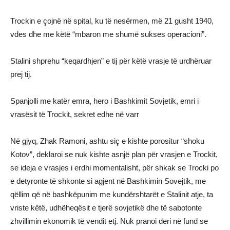
Trockin e çojnë në spital, ku të nesërmen, më 21 gusht 1940,
vdes dhe me këtë “mbaron me shumë sukses operacioni”.
Stalini shprehu “keqardhjen” e tij për këtë vrasje të urdhëruar
prej tij.
Spanjolli me katër emra, hero i Bashkimit Sovjetik, emri i
vrasësit të Trockit, sekret edhe në varr
Në gjyq, Zhak Ramoni, ashtu siç e kishte porositur “shoku
Kotov”, deklaroi se nuk kishte asnjë plan për vrasjen e Trockit,
se ideja e vrasjes i erdhi momentalisht, për shkak se Trocki po
e detyronte të shkonte si agjent në Bashkimin Sovejtik, me
qëllim që në bashkëpunim me kundërshtarët e Stalinit atje, ta
vriste këtë, udhëheqësit e tjerë sovjetikë dhe të sabotonte
zhvillimin ekonomik të vendit etj. Nuk pranoi deri në fund se