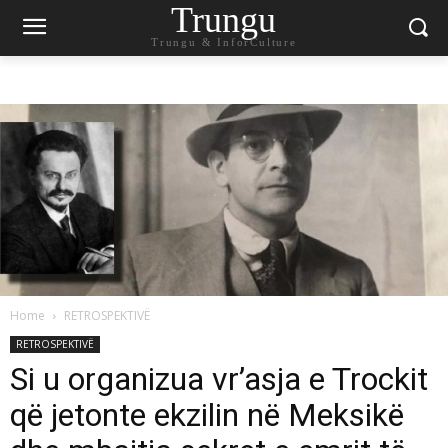
Trungu
Trungu & InforCulture
Home
RETROSPEKTIVË
RETROSPEKTIVË
Si u organizua vr’asja e Trockit
që jetonte ekzilin në Meksikë