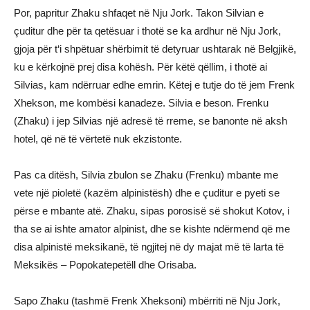
Por, papritur Zhaku shfaqet në Nju Jork. Takon Silvian e
çuditur dhe për ta qetësuar i thotë se ka ardhur në Nju Jork,
gjoja për t‘i shpëtuar shërbimit të detyruar ushtarak në Belgjikë,
ku e kërkojnë prej disa kohësh. Për këtë qëllim, i thotë ai
Silvias, kam ndërruar edhe emrin. Këtej e tutje do të jem Frenk
Xhekson, me kombësi kanadeze. Silvia e beson. Frenku
(Zhaku) i jep Silvias një adresë të rreme, se banonte në aksh
hotel, që në të vërtetë nuk ekzistonte.
Pas ca ditësh, Silvia zbulon se Zhaku (Frenku) mbante me
vete një pioletë (kazëm alpinistësh) dhe e çuditur e pyeti se
përse e mbante atë. Zhaku, sipas porosisë së shokut Kotov, i
tha se ai ishte amator alpinist, dhe se kishte ndërmend që me
disa alpinistë meksikanë, të ngjitej në dy majat më të larta të
Meksikës – Popokatepetëll dhe Orisaba.
Sapo Zhaku (tashmë Frenk Xheksoni) mbërriti në Nju Jork,