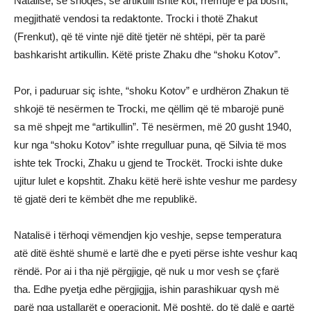
Natalisë, së shoqes, se artikulli ishte kot, rrëmujë e pa bosht,
megjithatë vendosi ta redaktonte. Trocki i thotë Zhakut
(Frenkut), që të vinte një ditë tjetër në shtëpi, për ta parë
bashkarisht artikullin. Këtë priste Zhaku dhe “shoku Kotov”.
Por, i paduruar siç ishte, “shoku Kotov” e urdhëron Zhakun të
shkojë të nesërmen te Trocki, me qëllim që të mbarojë punë
sa më shpejt me “artikullin”. Të nesërmen, më 20 gusht 1940,
kur nga “shoku Kotov” ishte rregulluar puna, që Silvia të mos
ishte tek Trocki, Zhaku u gjend te Trockët. Trocki ishte duke
ujitur lulet e kopshtit. Zhaku këtë herë ishte veshur me pardesy
të gjatë deri te këmbët dhe me republikë.
Natalisë i tërhoqi vëmendjen kjo veshje, sepse temperatura
atë ditë është shumë e lartë dhe e pyeti përse ishte veshur kaq
rëndë. Por ai i tha një përgjigje, që nuk u mor vesh se çfarë
tha. Edhe pyetja edhe përgjigjja, ishin parashikuar qysh më
parë nga ustallarët e operacionit. Më poshtë, do të dalë e qartë