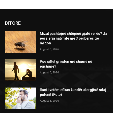
DITORE
Mizat pushtojnë shtëpinë gjatë verës? Ja
përzierja natyrale me 3 përbërës që i
largon
August 5, 2026
Pse çiftet grinden më shumë në
pushime?
August 5, 2026
Ilaçi i vetëm efikas kundër alergjisë ndaj
polenit (Foto)
August 5, 2026