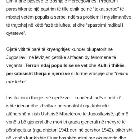
Lim-it dhe pjesëve të Bosnjë e Hercegovinës. Programi
parashikonte një pastrim të tillë etnik që në “tokat serbe” të
mbetej vetëm popullsia serbe, ndërsa problemi i myslimanëve
të trajtohej në këtë fazë të luftës, si dhe “spastrimi radikal i
qyteteve”.
Gjatë vitit të parë të kryengritjes kundër okupatorit në
Jugosllavi, në lëvizjen çetnike shfaqen dy fenomene të
veçanta:
Terrori ndaj popullsisë së vet
dhe
Kulti i thikës,
përkatësisht therja e njerëzve
si formë vrasjeje dhe “
betimi
mbi thikë”
Institucioni i therjes së njerëzve – kundërshtarëve politikë –
ishte ideuar dhe zhvilluar personalisht nga koloneli i
atëhershëm i ish Ushtrisë Mbretërore të Jugosllavisë, që më
vonë u bë gjeneral dhe mori tri grada gjenerali në mënyrë të
përshpejtuar (nga dhjetori 1941 deri në qershor 1942), pikërisht
në kohën kur kishte filluar bashkëpunimi me okupatorin dhe