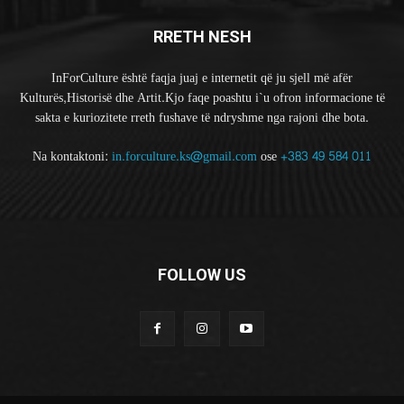
RRETH NESH
InForCulture është faqja juaj e internetit që ju sjell më afër
Kulturës,Historisë dhe Artit.Kjo faqe poashtu i`u ofron informacione të
sakta e kuriozitete rreth fushave të ndryshme nga rajoni dhe bota.
Na kontaktoni:
in.forculture.ks@gmail.com
ose
+383 49 584 011
FOLLOW US