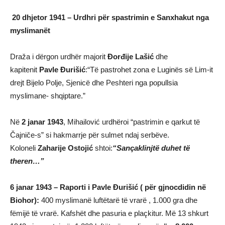
20 dhjetor 1941 – Urdhri për spastrimin e Sanxhakut nga
myslimanët
Draža i dërgon urdhër majorit
Đorđije Lašić
dhe
kapitenit
Pavle Đurišić
:“Të pastrohet zona e Luginës së Lim-it
drejt Bijelo Polje, Sjenicë dhe Peshteri nga popullsia
myslimane- shqiptare.”
Në
2 janar 1943
, Mihailović urdhëroi “pastrimin e qarkut të
Čajniče-s” si hakmarrje për sulmet ndaj serbëve.
Koloneli
Zaharije Ostojić
shtoi:
“Sançaklinjtë duhet të
theren…”
6 janar 1943 – Raporti i Pavle Đurišić ( për gjnocdidin në
Biohor):
400 myslimanë luftëtarë të vrarë , 1.000 gra dhe
fëmijë të vrarë. Kafshët dhe pasuria e plaçkitur. Më 13 shkurt