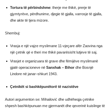
Tortura të përbindshme
: therje me thikë, prerje të
gjymtyrëve, përdhunime, djegie të gjalla, varrosje të gjalla,
dhe akte të tjera mizore.
Shembuj:
Vrasja e një vajze myslimane 11-vjeçare afër Zaovina nga
një çetnik që e theri me thikë pavarësisht lutjeve të saj.
Vrasjet e organizuara të grave dhe fëmijëve myslimanë
gjatë operacioneve në
Sanxhak – Bihor
dhe Bosnjë
Lindore në janar–shkurt 1943.
Çetnikët si bashkëpunëtorë të nazistëve
Autori argumenton se: Mihailović dhe udhëheqja çetnike
shpesh bashkëpunuan me gjermanët dhe qeverinë kuislinge të