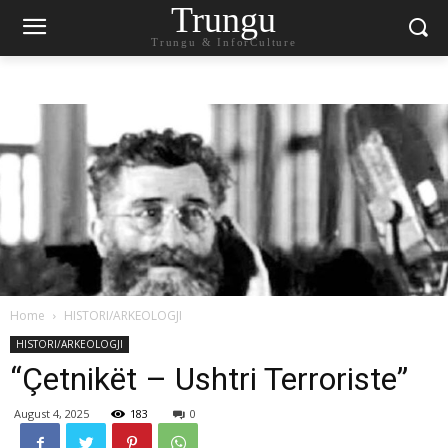
Trungu
Trungu & InforCulture
Home
HISTORI/ARKEOLOGJI
HISTORI/ARKEOLOGJI
“Çetnikët – Ushtri Terroriste”
August 4, 2025
183
0