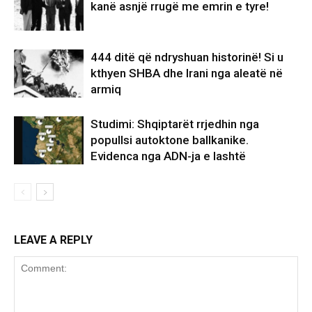
kanë asnjë rrugë me emrin e tyre!
444 ditë që ndryshuan historinë! Si u
kthyen SHBA dhe Irani nga aleatë në
armiq
Studimi: Shqiptarët rrjedhin nga
popullsi autoktone ballkanike.
Evidenca nga ADN-ja e lashtë
LEAVE A REPLY