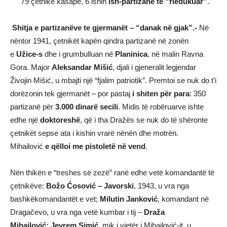
79 çetnikë kasapë, 6 ishin
ish-partizanë të “riedukuar”
.
Shitja e partizanëve te gjermanët – “danak në gjak”.-
Në
nëntor 1941, çetnikët kapën qindra partizanë në zonën
e
Užice-s
dhe i grumbulluan në
Planinica
, në malin Ravna
Gora. Major
Aleksandar Mišić
, djali i gjeneralit legjendar
Živojin Mišić, u mbajti një “fjalim patriotik”. Premtoi se nuk do t’i
dorëzonin tek gjermanët – por pastaj
i shiten për para
: 350
partizanë për
3.000 dinarë secili
. Midis të robëruarve ishte
edhe një
doktoreshë
, që i tha Dražës se nuk do të shëronte
çetnikët sepse ata i kishin vrarë nënën dhe motrën.
Mihailović
e qëlloi me pistoletë në vend
.
Nën thikën e “treshes së zezë” ranë edhe vetë komandantë të
çetnikëve:
Božo Ćosović – Javorski
, 1943, u vra nga
bashkëkomandantët e vet;
Milutin Janković
, komandant në
Dragačevo, u vra nga vetë kumbar i tij –
Draža
Mihailović; Jevrem Simić
, mik i vjetër i Mihailović-it, u