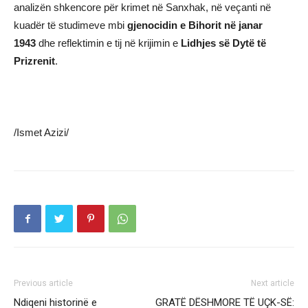
analizën shkencore për krimet në Sanxhak, në veçanti në
kuadër të studimeve mbi
gjenocidin e Bihorit në janar
1943
dhe reflektimin e tij në krijimin e
Lidhjes së Dytë të
Prizrenit
.
/Ismet Azizi/
Previous article
Next article
Ndiqeni historinë e
GRATË DËSHMORE TË UÇK-SË: