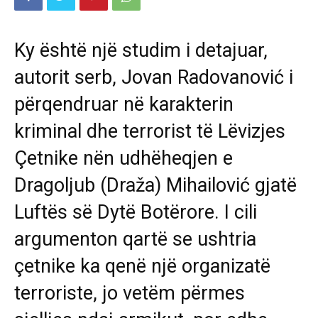
Ky është një studim i detajuar,
autorit serb, Jovan Radovanović i
përqendruar në karakterin
kriminal dhe terrorist të Lëvizjes
Çetnike nën udhëheqjen e
Dragoljub (Draža) Mihailović gjatë
Luftës së Dytë Botërore. I cili
argumenton qartë se ushtria
çetnike ka qenë një organizatë
terroriste, jo vetëm përmes