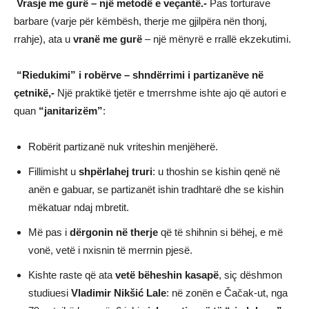
Vrasje me gurë – një metodë e veçantë.-
Pas torturave
barbare (varje për këmbësh, therje me gjilpëra nën thonj,
rrahje), ata u
vranë me gurë
– një mënyrë e rrallë ekzekutimi.
“Riedukimi” i robërve – shndërrimi i partizanëve në
çetnikë,-
Një praktikë tjetër e tmerrshme ishte ajo që autori e
quan
“janitarizëm”
:
Robërit partizanë nuk vriteshin menjëherë.
Fillimisht u
shpërlahej truri
: u thoshin se kishin qenë në
anën e gabuar, se partizanët ishin tradhtarë dhe se kishin
mëkatuar ndaj mbretit.
Më pas i
dërgonin në therje
që të shihnin si bëhej, e më
vonë, vetë i nxisnin të merrnin pjesë.
Kishte raste që ata
vetë bëheshin kasapë
, siç dëshmon
studiuesi
Vladimir Nikšić Lale
: në zonën e Čačak-ut, nga