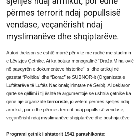
sjelljes ndaj armikut, por edhe
përmes terrorit ndaj popullsisë
vendase, veçanërisht ndaj
myslimanëve dhe shqiptarëve.
Autori thekson se është marrë për vite me radhë me studimin
e Lëvizjes Çetnike. Ai ka botuar monografinë “Draža Mihailović
në pasqyrën e dokumenteve historike”, si dhe artikuj në
gazetat “Politika” dhe “Borac” të SUBNOR-it (Organizata e
Luftëtarëve të Luftës Nacionalçlirimtare në Serbi). Ai deklaron
qartë se qëllimi i tij është të argumentojë se ushtria çetnike ka
qenë një organizatë
terroriste
, jo vetëm përmes sjelljes ndaj
armikut, por edhe përmes terrorit ndaj popullsisë vendase,
veçanërisht ndaj myslimanëve shqiptarëve dhe boshnjakëve.
Programi çetnik i shtatorit 1941 parashikonte
: