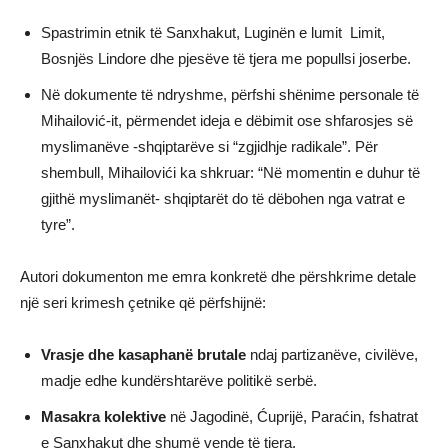
Spastrimin etnik të Sanxhakut, Luginën e lumit Limit,
Bosnjës Lindore dhe pjesëve të tjera me popullsi joserbe.
Në dokumente të ndryshme, përfshi shënime personale të
Mihailović-it, përmendet ideja e dëbimit ose shfarosjes së
myslimanëve -shqiptarëve si “zgjidhje radikale”. Për
shembull, Mihailovići ka shkruar: “Në momentin e duhur të
gjithë myslimanët- shqiptarët do të dëbohen nga vatrat e
tyre”.
Autori dokumenton me emra konkretë dhe përshkrime detale
një seri krimesh çetnike që përfshijnë:
Vrasje dhe kasaphanë brutale
ndaj partizanëve, civilëve,
madje edhe kundërshtarëve politikë serbë.
Masakra kolektive
në Jagodinë, Ćuprijë, Paraćin, fshatrat
e Sanxhakut dhe shumë vende të tjera.