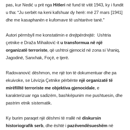
pas, kur Nedić u prit nga
Hitleri
në fund të vitit 1943, ky i fundit
u tha: “Ju serbët na keni kafshuar dy herë: më 27 mars [1941]
dhe me kasaphanën e kufomave të ushtarëve tanë.”
Autori përmbyll me konstatimin e drejtpërdrejtë: Ushtria
çetnike e Draža Mihailović-it
u transformua në një
organizatë terroriste
, që ushtroi gjenocid në zona si Vraniq,
Jagodinë, Sanxhak, Foçë, e tjerë.
Radovanović dëshmon, me një ton të dokumentuar dhe pa
ekuivoke, se Lëvizja Çetnike përbënte
një organizatë të
mirëfilltë terroriste me objektiva gjenocidale
, e
karakterizuar nga sadizëm, bashkëpunim me pushtuesin, dhe
pastrim etnik sistematik.
Ky burim paraqet një dëshmi të rrallë në
diskursin
historiografik serb
, dhe është i
pazëvendësueshëm
në