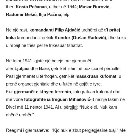
ther;
Kosta Pećanac
, u ther në 1944;
Masar Đurović,
Radomir Đekić, Ilija Pažina
, etj.
Në një rast,
komandanti Filip Ajdačić
urdhëroi që
t’i pritej
koka
komandantit çetnik
Kondor (Dušan Radović)
, dhe koka
u mbajt në thes për të frikësuar fshatrat.
Në tetor 1941, gjatë një beteje me gjermanët
afër
Ljuljaci
dhe
Bare
, çetnikët ishin në pozicionet përballë.
Pasi gjermanët u tërhoqën, çetnikët
masakruan kufomat
: u
prenë organet gjenitale dhe u futën në gojët e tyre.
Kur
gjermanët e kthyen terrenin
, fotografuan kufomat dhe
më vonë
fotografitë ia treguan Mihailović-it
në një takim në
Divci më 11 nëntor 1941. Ai u përgjigj: “Nuk e di. Nuk kam
dhënë urdhër.”
Reagimi i gjermanëve: “Kjo nuk e zbut përgjegjësinë tuaj.” Më