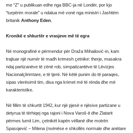
me “Z” u publikuan edhe nga BBC-ja në Londër, por kjo
“turpërim morale” u ndalua më vonë nga ministri i Jashtëm
britanik
Anthony Eden
.
Kronikë e shkurtër e vrasjeve më të egra
Në monografinë e përmendur për Draža Mihailović-in, kam
trajtuar një numër të madh krimesh çetnike: therje, masakra
ndaj partizanëve të zënë rob, simpatizantëve të Lëvizjes
Nacionalçlirimtare, e të tjerë. Në këtë punim do të paraqes,
sipas vlerësimit tim, disa nga krimet më të rënda dhe më
karakteristike.
Në fillim të shkurtit 1942, kur një pjesë e njësive partizane u
detyrua të tërhiqej nga rajoni i Nova Varoš-it dhe Zlatarit
përmes lumit Lim, çetnikët kapën vëllanë dhe motrën
Spasojević – Milena (nxënëse e shkollës normale dhe anëtare