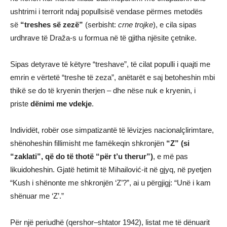
ushtrimi i terrorit ndaj popullsisë vendase përmes metodës
së
“treshes së zezë”
(serbisht:
crne trojke
), e cila sipas
urdhrave të Draža-s u formua në të gjitha njësite çetnike.
Sipas detyrave të këtyre “treshave”, të cilat populli i quajti me
emrin e vërtetë “treshe të zeza”, anëtarët e saj betoheshin mbi
thikë se do të kryenin therjen – dhe nëse nuk e kryenin, i
priste
dënimi me vdekje
.
Individët, robër ose simpatizantë të lëvizjes nacionalçlirimtare,
shënoheshin fillimisht me famëkeqin shkronjën
“Z” (si
“zaklati”, që do të thotë “për t’u therur”)
, e më pas
likuidoheshin. Gjatë hetimit të Mihailović-it në gjyq, në pyetjen
“Kush i shënonte me shkronjën ‘Z’?”, ai u përgjigj: “Unë i kam
shënuar me ‘Z’.”
Për një periudhë (qershor–shtator 1942), listat me të dënuarit