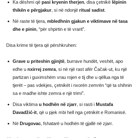
Ka dëshmi që
pasi kryenin therjen
, disa çetnikë
lëpinin
thikën e përgjakur
, si në ndonjë
ritual sadist
.
Në raste të tjera,
mbledhnin gjakun e viktimave në tasa
dhe e pinin
, “për shpirtin e të vrarit”.
Disa krime të tjera që përshkruhen:
Grave u priteshin gjinjtë
, burrave hundët, veshët, apo
edhe u
nxirrej zemra
, si në një rast afër Čačak-ut, ku një
partizan i guximshëm vrau rojen e tij dhe u qëllua nga të
tjerët – pas vdekjes, çetnikët i nxorën zemrën “që ta shihnin
sa e madhe ishte zemra e një trimi”.
Disa viktima
u hodhën në zjarr
, si rasti i
Mustafa
Davadžić-it
, që u pjek mbi hell nga çetnikët e Romanisë.
Në
Drugovac
, fshatarë u hodhën të gjallë në zjarr.