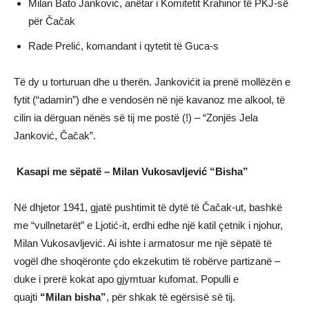
Milan Bato Janković, anëtar i Komitetit Krahinor të PKJ-së
për Čačak
Rade Prelić, komandant i qytetit të Guca-s
Të dy u torturuan dhe u therën. Jankovićit ia prenë mollëzën e
fytit (“adamin”) dhe e vendosën në një kavanoz me alkool, të
cilin ia dërguan nënës së tij me postë (!) – “Zonjës Jela
Janković, Čačak”.
Kasapi me sëpatë – Milan Vukosavljević “Bisha”
Në dhjetor 1941, gjatë pushtimit të dytë të Čačak-ut, bashkë
me “vullnetarët” e Ljotić-it, erdhi edhe një katil çetnik i njohur,
Milan Vukosavljević. Ai ishte i armatosur me një sëpatë të
vogël dhe shoqëronte çdo ekzekutim të robërve partizanë –
duke i prerë kokat apo gjymtuar kufomat. Populli e
quajti
“Milan bisha”
, për shkak të egërsisë së tij.