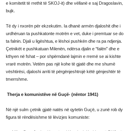
e komitetit të rrethit të SKOJ-it) dhe vëllanë e saj Dragoslavin,
bujk.
Të dy i nxorën për ekzekutim. Ia dhanë armën djaloshit dhe i
urdhëruan ta pushkatonte motrën e vet, duke i premtuar se do
ta falnin. Djali u ligështua, e lëshoi pushkën dhe ra pa ndjenja.
Çetnikët e pushkatuan Milenën, ndërsa djalin e “falën” dhe e
kthyen në fshat – por shpërndanë lajmin e rremë se ai kishte
vrarë motrën. Vetëm pas një kohe të gjatë dhe me shumë
vështirësi, djaloshi arriti të përgënjeshtrojë këtë gënjeshtër të
tmerrshme.
Therja e komunistëve në Guçë- (nëntor 1941)
Në një sulm çetnik gjatë natës në qytetin Guçë, u zunë rob dy
figura të rëndësishme të lëvizjes komuniste: