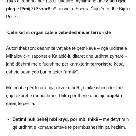
1943 ai raportoi për 1.200 luftëtarë myslimanë dhe
8.000 gra,
pleq e fëmijë të vrarë
në rajonet e Foçës, Čajniče-s dhe Bijelo
Polje-s.
Çetnikët si organizatë e vetë-dëshmuar terroriste
Autori thekson: dëshmitë vetjake të çetnikëve – nga urdhrat e
Mihailović-it, raportet e Kalabić-it, ditarët dhe urdhrat zyrtarë –
janë dëshmi më e fuqishme për karakterin
terrorist
të kësaj
ushtrie sesa çdo burim tjetër “armik”.
Metodat e përdorura nga ekzekutorët çetnikë ishin ndër më
çnjerëzoret e mundshme. Thika për therje u bë një
objekt i
shenjtë
për ta.
Betimi nuk bëhej mbi kryq, por mbi thikë
– me detyrimin
që urdhrat e komandantëve të përmbusheshin pa hezitim.