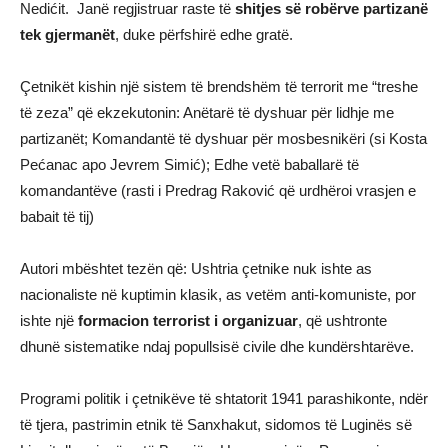
Nedićit. Janë regjistruar raste të
shitjes së robërve partizanë
tek gjermanët
, duke përfshirë edhe gratë.
Çetnikët kishin një sistem të brendshëm të terrorit me “treshe
të zeza” që ekzekutonin: Anëtarë të dyshuar për lidhje me
partizanët; Komandantë të dyshuar për mosbesnikëri (si Kosta
Pećanac apo Jevrem Simić); Edhe vetë baballarë të
komandantëve (rasti i Predrag Raković që urdhëroi vrasjen e
babait të tij)
Autori mbështet tezën që: Ushtria çetnike nuk ishte as
nacionaliste në kuptimin klasik, as vetëm anti-komuniste, por
ishte një
formacion terrorist i organizuar
, që ushtronte
dhunë sistematike ndaj popullsisë civile dhe kundërshtarëve.
Programi politik i çetnikëve të shtatorit 1941 parashikonte, ndër
të tjera, pastrimin etnik të Sanxhakut, sidomos të Luginës së