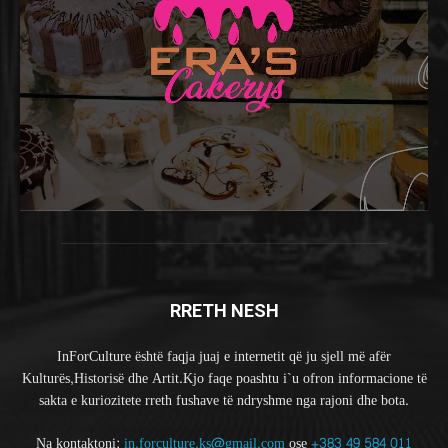
RRETH NESH
InForCulture është faqja juaj e internetit që ju sjell më afër
Kulturës,Historisë dhe Artit.Kjo faqe poashtu i`u ofron informacione të
sakta e kuriozitete rreth fushave të ndryshme nga rajoni dhe bota.
Na kontaktoni:
in.forculture.ks@gmail.com
ose
+383 49 584 011