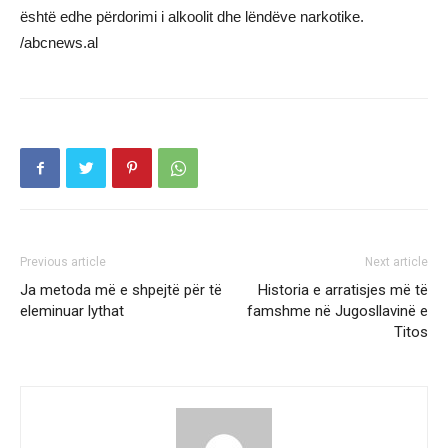
është edhe përdorimi i alkoolit dhe lëndëve narkotike.
/abcnews.al
Previous article
Next article
Ja metoda më e shpejtë për të
Historia e arratisjes më të
eleminuar lythat
famshme në Jugosllavinë e
Titos