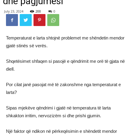
dhe pagjumësi
July 23, 2024
200
0
Temperaturat e larta shtojnë problemet me shëndetin mendor
gjatë stinës së verës.
Shqetësimet shfaqen si pasojë e qëndrimit me orë të gjata në
diell.
Por cilat janë pasojat më të zakonshme nga temperaturat e
larta?
Sipas mjekëve qëndrimi i gjatë në temperatura të larta
shkakton irritim, nervozizëm si dhe prishi gjumin.
Një faktor që ndikon në përkeqësimin e shëndetit mendor