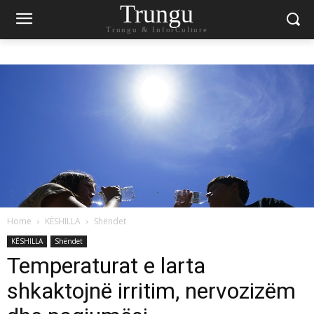
Trungu
Trungu & InforCulture
Home
KËSHILLA
Shëndet
KËSHILLA
Shëndet
Temperaturat e larta
shkaktojnë irritim, nervozizëm