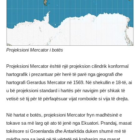
Projeksioni Mercator i botës
Projeksioni Mercator është një projeksion cilindrik konformal
hartografik i prezantuar për herë të parë nga gjeografi dhe
hartografi Gerardus Mercator në 1569. Në shekullin e 18-të, ai
u bë projeksioni standard i hartës për navigim për shkak të
vetisë së tij për të përfaqësuar vijat romboide si vija të drejta.
Në hartat e botës, projeksioni Mercator fryn madhësinë e
tokave sa më larg që ato të jenë nga Ekuatori. Prandaj, masat
tokësore si Groenlanda dhe Antarktida duken shumë më të
mëdha nga sa janë në të vërtetë në krahasim me masat