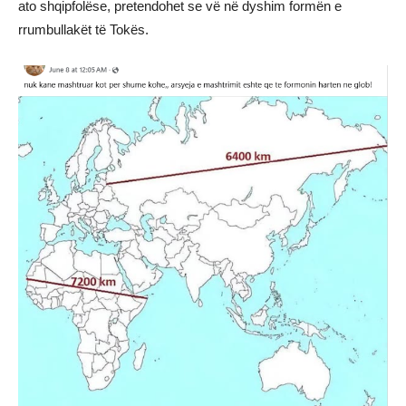
ato shqipfolëse, pretendohet se vë në dyshim formën e
rrumbullakët të Tokës.