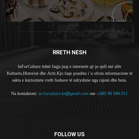
RRETH NESH
InForCulture është faqja juaj e internetit që ju sjell më afër
Kulturës,Historisë dhe Artit.Kjo faqe poashtu i`u ofron informacione të
sakta e kuriozitete rreth fushave të ndryshme nga rajoni dhe bota.
Na kontaktoni:
in.forculture.ks@gmail.com
ose
+383 49 584 011
FOLLOW US