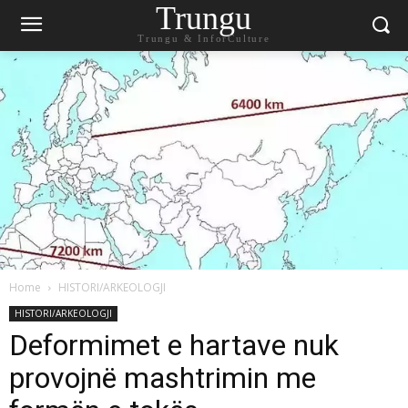
Trungu
Trungu & InforCulture
Home
HISTORI/ARKEOLOGJI
HISTORI/ARKEOLOGJI
Deformimet e hartave nuk
provojnë mashtrimin me