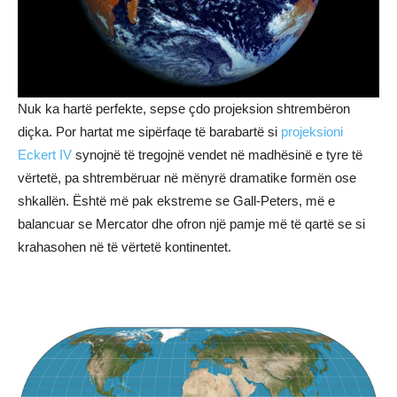
Nuk ka hartë perfekte, sepse çdo projeksion shtrembëron
diçka. Por hartat me sipërfaqe të barabartë si
projeksioni
Eckert IV
synojnë të tregojnë vendet në madhësinë e tyre të
vërtetë, pa shtrembëruar në mënyrë dramatike formën ose
shkallën. Është më pak ekstreme se Gall-Peters, më e
balancuar se Mercator dhe ofron një pamje më të qartë se si
krahasohen në të vërtetë kontinentet.