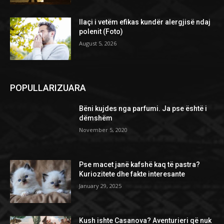
Ilaçi i vetëm efikas kundër alergjisë ndaj
polenit (Foto)
August 5, 2026
POPULLARIZUARA
Bëni kujdes nga parfumi. Ja pse është i
dëmshëm
November 5, 2020
Pse macet janë kafshë kaq të pastra?
Kuriozitete dhe fakte interesante
January 29, 2025
Kush ishte Casanova? Aventurieri që nuk