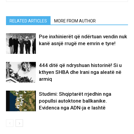
RELATED ARTICLES
MORE FROM AUTHOR
Pse inxhinierët që ndërtuan vendin nuk
kanë asnjë rrugë me emrin e tyre!
444 ditë që ndryshuan historinë! Si u
kthyen SHBA dhe Irani nga aleatë në
armiq
Studimi: Shqiptarët rrjedhin nga
popullsi autoktone ballkanike.
Evidenca nga ADN-ja e lashtë