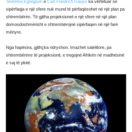
Teorema Egregium
e
Carl Friedrich Gauss
ka vërtetuar se
sipërfaqja e një sfere nuk mund të përfaqësohet në një plan pa
shtrembërim. Të gjitha projeksionet e një sfere në një plan
domosdoshmërisht e shtrembërojnë sipërfaqen në një farë
mënyre.
Nga hapësira, gjithçka ndryshon. Imazhet satelitore, pa
shtrembërime të projeksionit, e tregojnë Afrikën në madhësinë
e saj të plotë.