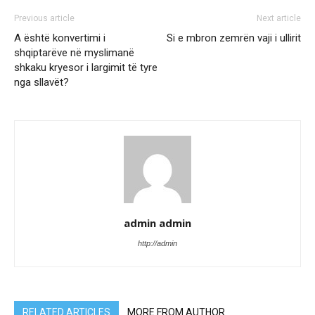
Previous article
Next article
A është konvertimi i
Si e mbron zemrën vaji i ullirit
shqiptarëve në myslimanë
shkaku kryesor i largimit të tyre
nga sllavët?
admin admin
http://admin
RELATED ARTICLES
MORE FROM AUTHOR