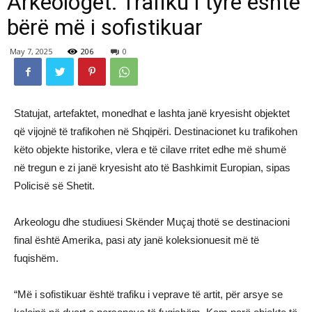
Arkeologët: Trafiku i tyre është
bërë më i sofistikuar
May 7, 2025
206
0
Statujat, artefaktet, monedhat e lashta janë kryesisht objektet
që vijojnë të trafikohen në Shqipëri. Destinacionet ku trafikohen
këto objekte historike, vlera e të cilave rritet edhe më shumë
në tregun e zi janë kryesisht ato të Bashkimit Europian, sipas
Policisë së Shetit.
Arkeologu dhe studiuesi Skënder Muçaj thotë se destinacioni
final është Amerika, pasi aty janë koleksionuesit më të
fuqishëm.
“Më i sofistikuar është trafiku i veprave të artit, për arsye se