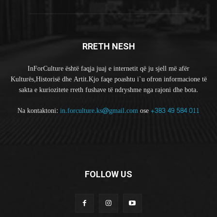
RRETH NESH
InForCulture është faqja juaj e internetit që ju sjell më afër
Kulturës,Historisë dhe Artit.Kjo faqe poashtu i`u ofron informacione të
sakta e kuriozitete rreth fushave të ndryshme nga rajoni dhe bota.
Na kontaktoni:
in.forculture.ks@gmail.com
ose
+383 49 584 011
FOLLOW US