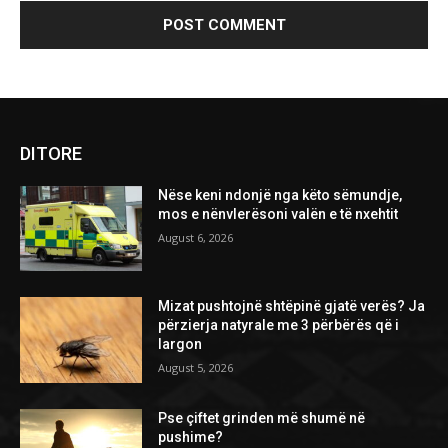
DITORE
Nëse keni ndonjë nga këto sëmundje,
mos e nënvlerësoni valën e të nxehtit
August 6, 2026
Mizat pushtojnë shtëpinë gjatë verës? Ja
përzierja natyrale me 3 përbërës që i
largon
August 5, 2026
Pse çiftet grinden më shumë në
pushime?