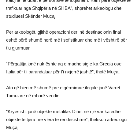
kalojnë në duart e personave të fuqishëm. Kam parë objekte të
trafikuar nga Shqipëria në SHBA”, shprehet arkeologu dhe
studiuesi Skënder Muçaj.
Për arkeologët, gjithë operacioni deri në destinacionin final
është bërë shumë herë më i sofistikuar dhe më i vështirë për
t’u gjurmuar.
“Përgatitja jonë nuk është aq e madhe siç e ka Greqia ose
Italia për t’i parandaluar për t’i nxjerrë jashtë”, thotë Muçaj.
Ato që bien më shumë pre e gërmimve ilegale janë Varret
Tumulare në mbarë vendin.
“Kryesisht janë objekte metalike. Dihet në një var ka edhe
objekte të tjera me vlera të rëndësishme”, thekson arkeologu
Muçaj.