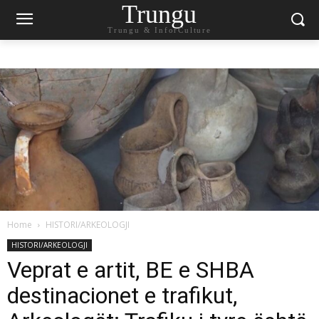
Trungu
Trungu & InforCulture
Home
HISTORI/ARKEOLOGJI
HISTORI/ARKEOLOGJI
Veprat e artit, BE e SHBA
destinacionet e trafikut,