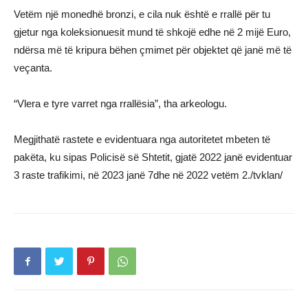
Vetëm një monedhë bronzi, e cila nuk është e rrallë për tu
gjetur nga koleksionuesit mund të shkojë edhe në 2 mijë Euro,
ndërsa më të kripura bëhen çmimet për objektet që janë më të
veçanta.
“Vlera e tyre varret nga rrallësia”, tha arkeologu.
Megjithatë rastete e evidentuara nga autoritetet mbeten të
pakëta, ku sipas Policisë së Shtetit, gjatë 2022 janë evidentuar
3 raste trafikimi, në 2023 janë 7dhe në 2022 vetëm 2./tvklan/