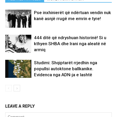
Pse inxhinierët që ndërtuan vendin nuk
kanë asnjë rrugë me emrin e tyre!
444 ditë që ndryshuan historinë! Si u
kthyen SHBA dhe Irani nga aleatë në
armiq
Studimi: Shqiptarët rrjedhin nga
popullsi autoktone ballkanike.
Evidenca nga ADN-ja e lashtë
LEAVE A REPLY