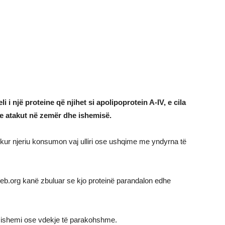
li i një proteine që njihet si apolipoprotein A-IV, e cila
 e atakut në zemër dhe ishemisë.
ht kur njeriu konsumon vaj ulliri ose ushqime me yndyrna të
Web.org kanë zbuluar se kjo proteinë parandalon edhe
r, ishemi ose vdekje të parakohshme.