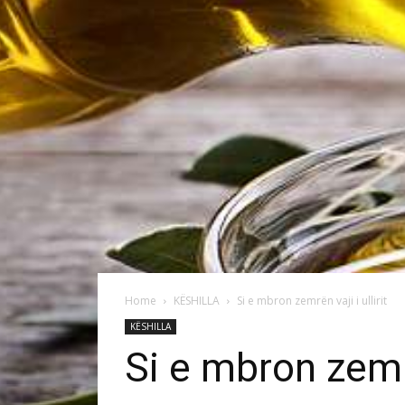
Home
KËSHILLA
Si e mbron zemrën vaji i ullirit
KËSHILLA
Si e mbron zemrën