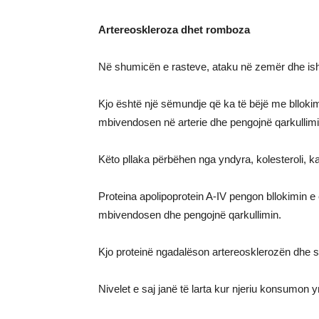
Artereoskleroza dhet romboza
Në shumicën e rasteve, ataku në zemër dhe ish
Kjo është një sëmundje që ka të bëjë me bllokimi
mbivendosen në arterie dhe pengojnë qarkullimi
Këto pllaka përbëhen nga yndyra, kolesteroli, ka
Proteina apolipoprotein A-IV pengon bllokimin e
mbivendosen dhe pengojnë qarkullimin.
Kjo proteinë ngadalëson artereosklerozën dhe
Nivelet e saj janë të larta kur njeriu konsumon yn