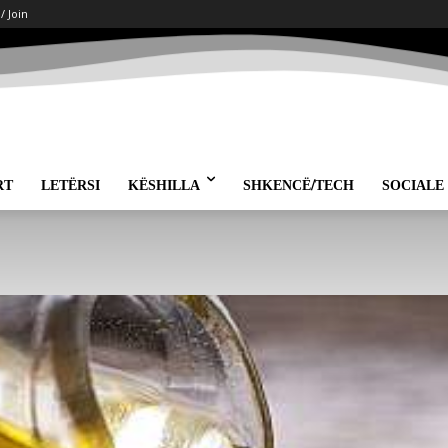
 / Join
RT
LETËRSI
KËSHILLA
SHKENCË/TECH
SOCIALE