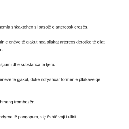
emia shkaktohen si pasojë e artereosklerozës.
n e enëve të gjakut nga pllakat artereosklerotike të cilat
n.
lçiumi dhe substanca të tjera.
 enëve të gjakut, duke ndryshuar formën e pllakave që
 shmang trombozën.
dyrna të pangopura, siç është vaji i ullirit.