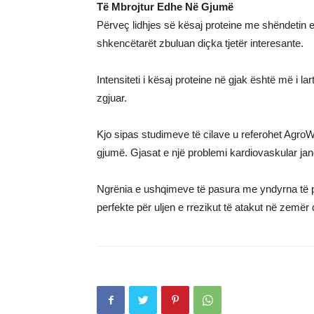
Të Mbrojtur Edhe Në Gjumë
Përveç lidhjes së kësaj proteine me shëndetin
shkencëtarët zbuluan diçka tjetër interesante.
Intensiteti i kësaj proteine në gjak është më i la
zgjuar.
Kjo sipas studimeve të cilave u referohet AgroWe
gjumë. Gjasat e një problemi kardiovaskular j
Ngrënia e ushqimeve të pasura me yndyrna të p
perfekte për uljen e rrezikut të atakut në zemër