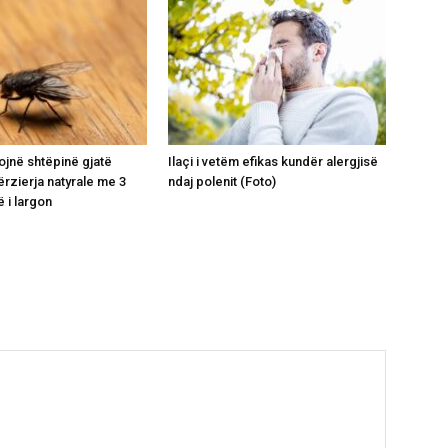
ojnë shtëpinë gjatë
Ilaçi i vetëm efikas kundër alergjisë
ërzierja natyrale me 3
ndaj polenit (Foto)
 i largon