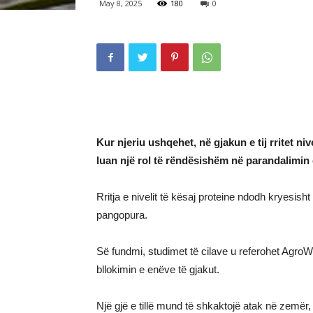
May 8, 2025
180
0
Kur njeriu ushqehet, në gjakun e tij rritet nive
luan një rol të rëndësishëm në parandalimin
Rritja e nivelit të kësaj proteine ndodh kryesis
pangopura.
Së fundmi, studimet të cilave u referohet Agro
bllokimin e enëve të gjakut.
Një gjë e tillë mund të shkaktojë atak në zemë