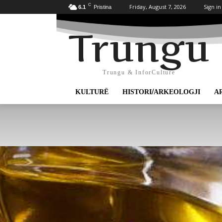
C
Friday, August 7, 2026
Sign in
6.1
Pristina
Trungu
Trungu & InforCulture
KULTURË
HISTORI/ARKEOLOGJI
A