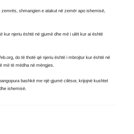
 e zemrës, shmangien e atakut në zemër apo ishemisë,
rtë kur njeriu është në gjumë dhe më i ulët kur ai është
b.org, do të thotë që njeriu është i mbrojtur kur është në
anë më të mëdha në mëngjes.
angopura bashkë me një gjumë cilësor, krijojnë kushtet
 dhe ishemisë.