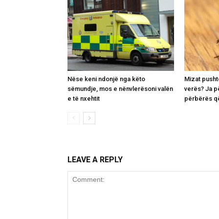
Nëse keni ndonjë nga këto
Mizat pusht
sëmundje, mos e nënvlerësoni valën
verës? Ja p
e të nxehtit
përbërës që
LEAVE A REPLY