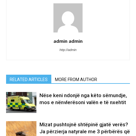
admin admin
http://admin
RELATED ARTICLES
MORE FROM AUTHOR
Nëse keni ndonjë nga këto sëmundje,
mos e nënvlerësoni valën e të nxehtit
Mizat pushtojnë shtëpinë gjatë verës?
Ja përzierja natyrale me 3 përbërës që