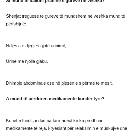
Si mund të dalloni praninë e gurëve në veshka?
Shenjat treguese të gurëve të mundshëm në veshka mund të
përfshijnë:
Ndjesia e djegies gjatë urinimit,
Urinë me njolla gjaku,
Dhimbje abdominale ose në pjesën e sipërme të mesit.
A mund të përdoren medikamente kundër tyre?
Kohët e fundit, industria farmaceutike ka prodhuar
medikamente të reja, kryesisht për relaksimin e muskujve dhe