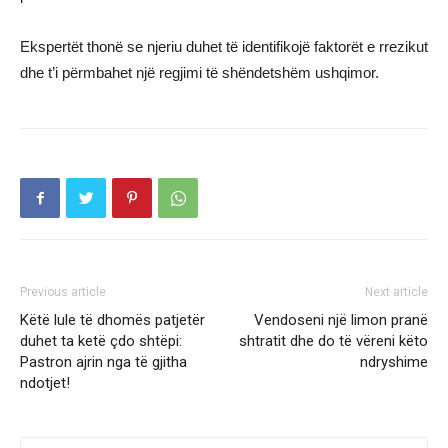
Ekspertët thonë se njeriu duhet të identifikojë faktorët e rrezikut
dhe t’i përmbahet një regjimi të shëndetshëm ushqimor.
Previous article
Next article
Këtë lule të dhomës patjetër
Vendoseni një limon pranë
duhet ta ketë çdo shtëpi:
shtratit dhe do të vëreni këto
Pastron ajrin nga të gjitha
ndryshime
ndotjet!