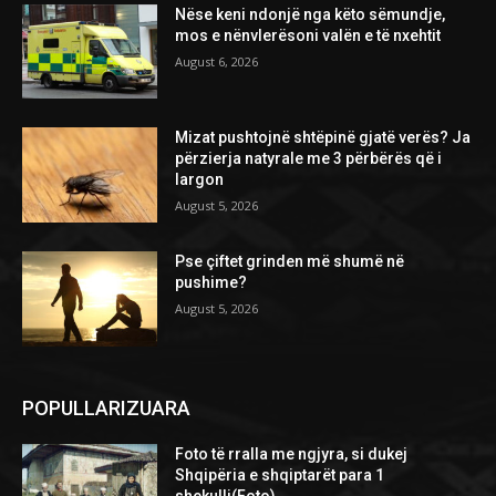
Nëse keni ndonjë nga këto sëmundje,
mos e nënvlerësoni valën e të nxehtit
August 6, 2026
Mizat pushtojnë shtëpinë gjatë verës? Ja
përzierja natyrale me 3 përbërës që i
largon
August 5, 2026
Pse çiftet grinden më shumë në
pushime?
August 5, 2026
POPULLARIZUARA
Foto të rralla me ngjyra, si dukej
Shqipëria e shqiptarët para 1
shekulli(Foto)