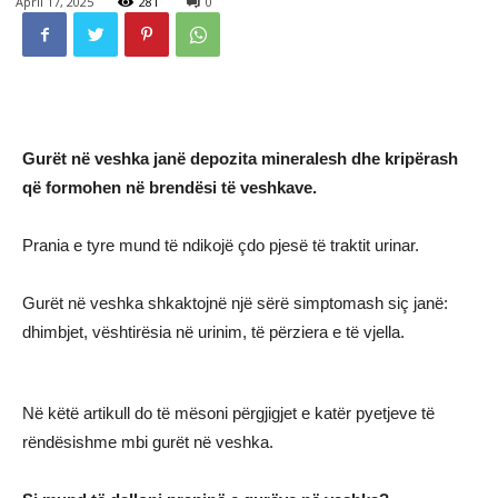
April 17, 2025
281
0
Gurët në veshka janë depozita mineralesh dhe kripërash
që formohen në brendësi të veshkave.
Prania e tyre mund të ndikojë çdo pjesë të traktit urinar.
Gurët në veshka shkaktojnë një sërë simptomash siç janë:
dhimbjet, vështirësia në urinim, të përziera e të vjella.
Në këtë artikull do të mësoni përgjigjet e katër pyetjeve të
rëndësishme mbi gurët në veshka.