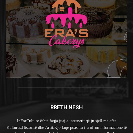
RRETH NESH
InForCulture është faqja juaj e internetit që ju sjell më afër
Kulturës,Historisë dhe Artit.Kjo faqe poashtu i`u ofron informacione të