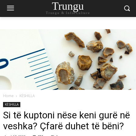
Trungu
Trungu & InforCulture
Home
KËSHILLA
KËSHILLA
Si të kuptoni nëse keni gurë në
veshka? Çfarë duhet të bëni?