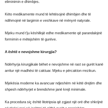
eliminimin e dhimbjes.
Këto medikamente mund të lehtësojnë dhimbjen dhe të
ndihmojnë në largimin e veshkave në mënyrë natyrale.
Mjeku mund t’ju këshillojë edhe medikamente që parandalojnë
formimin e mëtejshëm të gurëve.
A është e nevojshme kirurgjia?
Ndërhyrja kirurgjikale bëhet e nevojshme në rast se gurët kanë
arritur një madhësi të caktuar. Mjeku e përcakton rrezikun.
Mjekësia moderne ka avancuar ndjeshëm në këtë drejtim dhe
shpesh ndërhyrjet e brendshme janë krejt minimale.
Ka procedura siç është litotripsia që zgjast një orë dhe shkrijnë