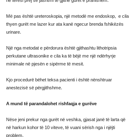
në tërësi prej së jashtmi të gjithë gurët e pranishëm.
Më pas është ureteroskopia, një metodë me endoskop, e cila
thyen gurët me lazer kur ata kanë ngecur brenda fshikëzës
urinare.
Një nga metodat e përdorura është gjithashtu lithotripsia
perkutane ultrasonike e cila ka të bëjë me një ndërhyrje
minimale në pjesën e sipërme të mesit.
Kjo procedurë bëhet teksa pacienti i është nënshtruar
anestezisë së përgjithshme.
A mund të parandalohet rishfaqja e gurëve
Nëse jeni prekur nga gurët në veshka, gjasat janë të larta që
në harkun kohor të 10 viteve, të vuani sërish nga i njëjti
problem.