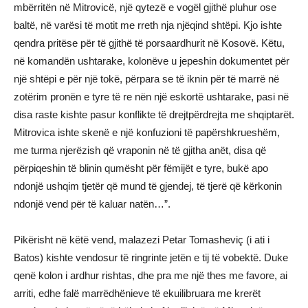
mbërritën në Mitrovicë, një qytezë e vogël gjithë pluhur ose
baltë, në varësi të motit me rreth nja njëqind shtëpi. Kjo ishte
qendra pritëse për të gjithë të porsaardhurit në Kosovë. Këtu,
në komandën ushtarake, kolonëve u jepeshin dokumentet për
një shtëpi e për një tokë, përpara se të iknin për të marrë në
zotërim pronën e tyre të re nën një eskortë ushtarake, pasi në
disa raste kishte pasur konflikte të drejtpërdrejta me shqiptarët.
Mitrovica ishte skenë e një konfuzioni të papërshkrueshëm,
me turma njerëzish që vraponin në të gjitha anët, disa që
përpiqeshin të blinin qumësht për fëmijët e tyre, bukë apo
ndonjë ushqim tjetër që mund të gjendej, të tjerë që kërkonin
ndonjë vend për të kaluar natën…”.
Pikërisht në këtë vend, malazezi Petar Tomasheviç (i ati i
Batos) kishte vendosur të ringrinte jetën e tij të vobektë. Duke
qenë kolon i ardhur rishtas, dhe pra me një thes me favore, ai
arriti, edhe falë marrëdhënieve të ekuilibruara me krerët