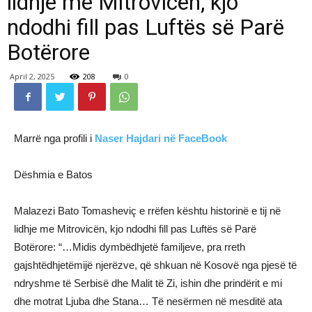
lidhje me Mitrovicën, kjo
ndodhi fill pas Luftës së Parë
Botërore
April 2, 2025
208
0
Marrë nga profili i
Naser Hajdari në FaceBook
Dëshmia e Batos
Malazezi Bato Tomasheviç e rrëfen kështu historinë e tij në
lidhje me Mitrovicën, kjo ndodhi fill pas Luftës së Parë
Botërore: “…Midis dymbëdhjetë familjeve, pra rreth
gajshtëdhjetëmijë njerëzve, që shkuan në Kosovë nga pjesë të
ndryshme të Serbisë dhe Malit të Zi, ishin dhe prindërit e mi
dhe motrat Ljuba dhe Stana… Të nesërmen në mesditë ata