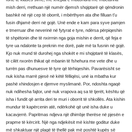
mish derri, rrethuan një numër djemsh shqiptarë që qëndronin
bashkë në një cep të oborrit, i mbërthyen ata dhe filluan t’u
fusin dhjamë derri në gojë. Unë ende e kam para syve pamjen
e tmerruar dhe neverinë në fytyrat e tyre, ndërsa përpiqeshin
të shpëtonin dhe të nxirrnin nga goja mishin e derrit, që feja e
tyre ua ndalonte ta preknin me dorë, pale më ta fusnin në gojë.
Kjo nuk mund të durohej nga shokët e mi shqiptarë të klasës,
të cilët nxorën thikat që mbanin të fshehura me vete dhe u
turrën pas dhunuesve të tyre që tërhiqeshin. Pavarësisht se
nuk kisha marrë pjesë në këtë fëlliqësi, unë ia mbatha kur
pashë xhindosjen e djemve myslimanë. Por, ndoshta ngaqë
nuk ndihesha fajtor, unë nuk vrapova aq sa të tjerët, kështu që
isha i fundit që arrita deri te muri i oborrit të shkollës. Ata kishin
mundur të kapërcenin atë, ndërkohë që unë isha duke u
kacavjerrë. Papritmas ndjeva një dhimbje therëse në pjesën e
prapme të kërcirit. Një nga ndjekësit më kishte goditur duke
më shkaktuar një plagë të thellë pak më poshtë kupës së