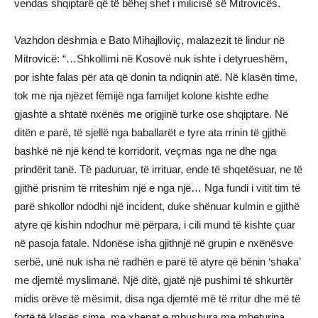
vendas shqiptarë që të bëhej shef i milicisë së Mitrovicës.
Vazhdon dëshmia e Bato Mihajlloviç, malazezit të lindur në
Mitrovicë: “…Shkollimi në Kosovë nuk ishte i detyrueshëm,
por ishte falas për ata që donin ta ndiqnin atë. Në klasën time,
tok me nja njëzet fëmijë nga familjet kolone kishte edhe
gjashtë a shtatë nxënës me origjinë turke ose shqiptare. Në
ditën e parë, të sjellë nga baballarët e tyre ata rrinin të gjithë
bashkë në një kënd të korridorit, veçmas nga ne dhe nga
prindërit tanë. Të paduruar, të irrituar, ende të shqetësuar, ne të
gjithë prisnim të rriteshim një e nga një… Nga fundi i vitit tim të
parë shkollor ndodhi një incident, duke shënuar kulmin e gjithë
atyre që kishin ndodhur më përpara, i cili mund të kishte çuar
në pasoja fatale. Ndonëse isha gjithnjë në grupin e nxënësve
serbë, unë nuk isha në radhën e parë të atyre që bënin ‘shaka’
me djemtë myslimanë. Një ditë, gjatë një pushimi të shkurtër
midis orëve të mësimit, disa nga djemtë më të rritur dhe më të
fortë të klasës sime, me xhepat e mbushura me mbeturina