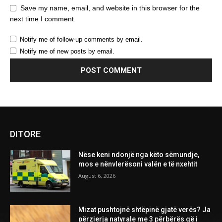
Save my name, email, and website in this browser for the
next time I comment.
Notify me of follow-up comments by email.
Notify me of new posts by email.
DITORE
Nëse keni ndonjë nga këto sëmundje,
mos e nënvlerësoni valën e të nxehtit
August 6, 2026
Mizat pushtojnë shtëpinë gjatë verës? Ja
përzierja natyrale me 3 përbërës që i