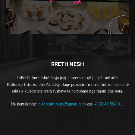
RRETH NESH
InForCulture është faqja juaj e internetit që ju sjell më afër
Kulturës,Historisë dhe Artit.Kjo faqe poashtu i`u ofron informacione të
sakta e kuriozitete rreth fushave të ndryshme nga rajoni dhe bota.
Na kontaktoni:
in.forculture.ks@gmail.com
ose
+383 49 584 011