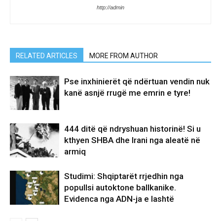
http://admin
RELATED ARTICLES
MORE FROM AUTHOR
Pse inxhinierët që ndërtuan vendin nuk
kanë asnjë rrugë me emrin e tyre!
444 ditë që ndryshuan historinë! Si u
kthyen SHBA dhe Irani nga aleatë në
armiq
Studimi: Shqiptarët rrjedhin nga
popullsi autoktone ballkanike.
Evidenca nga ADN-ja e lashtë