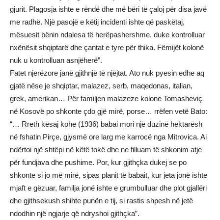
gjurit. Plagosja ishte e rëndë dhe më bëri të çaloj për disa javë
me radhë. Një pasojë e këtij incidenti ishte që paskëtaj,
mësuesit bënin ndalesa të herëpashershme, duke kontrolluar
nxënësit shqiptarë dhe çantat e tyre për thika. Fëmijët kolonë
nuk u kontrolluan asnjëherë”.
Fatet njerëzore janë gjithnjë të njëjtat. Ato nuk pyesin edhe aq
gjatë nëse je shqiptar, malazez, serb, maqedonas, italian,
grek, amerikan… Për familjen malazeze kolone Tomasheviç
në Kosovë po shkonte çdo gjë mirë, porse… rrëfen vetë Bato:
“… Rreth kësaj kohe (1936) babai mori një duzinë hektarësh
në fshatin Pirçe, gjysmë ore larg me karrocë nga Mitrovica. Ai
ndërtoi një shtëpi në këtë tokë dhe ne filluam të shkonim atje
për fundjava dhe pushime. Por, kur gjithçka dukej se po
shkonte si jo më mirë, sipas planit të babait, kur jeta jonë ishte
mjaft e gëzuar, familja jonë ishte e grumbulluar dhe plot gjallëri
dhe gjithsekush shihte punën e tij, si rastis shpesh në jetë
ndodhin një ngjarje që ndryshoi gjithçka”.