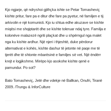
Kjo ngjarje, që ndryshoi gjithçka ishte se Petar Tomasheviç
kishte pritur, fare pa e ditur dhe fare pa pyetur, në familjen e tij
arkivolin e një komunisti. Kjo iu shtua edhe akuzave se kishte
miqësi me shqiptarët dhe se kishte toleruar ndaj tyre. Familja e
kolonëve malazezë ngriti plaçkat dhe u shpërngul nga malet
nga ku kishte ardhur. Një njeri i thjeshtë, duke përdorur
alternativat e kohës, kishte dashur të jetonte në paqe me të
tjerët dhe të shtonte mbarësinë e familjes së vet. Një ëndërr
krejt e logjikshme. Mirëpo kjo asokohe kishte qenë e
pamundur. Po sot?
Bato Tomasheviç, Jetë dhe vdekje në Ballkan, Onufri, Tiranë
2009. /Trungu & InforCulture