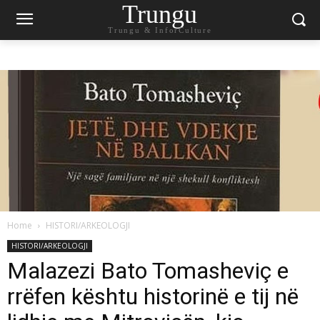
Trungu
Trungu & InforCulture
Home
HISTORI/ARKEOLOGJI
HISTORI/ARKEOLOGJI
Malazezi Bato Tomasheviç e
rrëfen kështu historinë e tij në