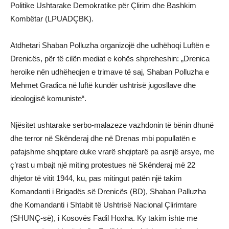
Politike Ushtarake Demokratike për Çlirim dhe Bashkim
Kombëtar (LPUADÇBK).
Atdhetari Shaban Polluzha organizojë dhe udhëhoqi Luftën e
Drenicës, për të cilën mediat e kohës shpreheshin: „Drenica
heroike nën udhëheqjen e trimave të saj, Shaban Polluzha e
Mehmet Gradica në luftë kundër ushtrisë jugosllave dhe
ideologjisë komuniste“.
Njësitet ushtarake serbo-malazeze vazhdonin të bënin dhunë
dhe terror në Skënderaj dhe në Drenas mbi popullatën e
pafajshme shqiptare duke vrarë shqiptarë pa asnjë arsye, me
ç’rast u mbajt një miting protestues në Skënderaj më 22
dhjetor të vitit 1944, ku, pas mitingut patën një takim
Komandanti i Brigadës së Drenicës (BD), Shaban Palluzha
dhe Komandanti i Shtabit të Ushtrisë Nacional Çlirimtare
(SHUNÇ-së), i Kosovës Fadil Hoxha. Ky takim ishte me