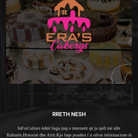
RRETH NESH
InForCulture është faqja juaj e internetit që ju sjell më afër
Kulturës,Historisë dhe Artit.Kjo faqe poashtu i`u ofron informacione të