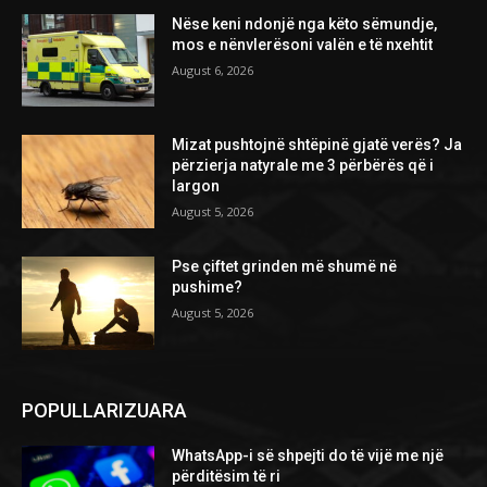
Nëse keni ndonjë nga këto sëmundje,
mos e nënvlerësoni valën e të nxehtit
August 6, 2026
Mizat pushtojnë shtëpinë gjatë verës? Ja
përzierja natyrale me 3 përbërës që i
largon
August 5, 2026
Pse çiftet grinden më shumë në
pushime?
August 5, 2026
POPULLARIZUARA
WhatsApp-i së shpejti do të vijë me një
përditësim të ri