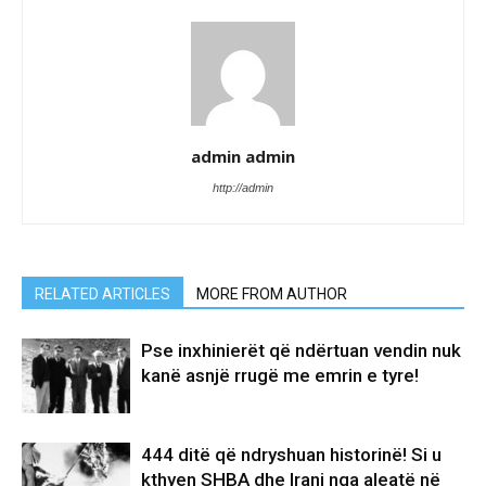
admin admin
http://admin
RELATED ARTICLES
MORE FROM AUTHOR
Pse inxhinierët që ndërtuan vendin nuk
kanë asnjë rrugë me emrin e tyre!
444 ditë që ndryshuan historinë! Si u
kthyen SHBA dhe Irani nga aleatë në