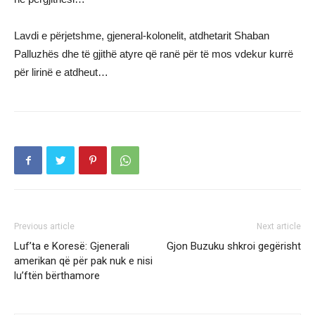
Lavdi e përjetshme, gjeneral-kolonelit, atdhetarit Shaban
Palluzhës dhe të gjithë atyre që ranë për të mos vdekur kurrë
për lirinë e atdheut…
Previous article
Next article
Luf’ta e Koresë: Gjenerali
Gjon Buzuku shkroi gegërisht
amerikan që për pak nuk e nisi
lu’ftën bërthamore