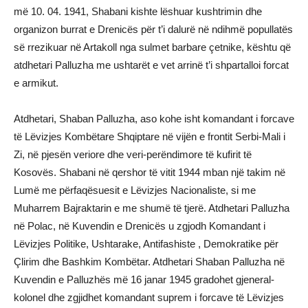
më 10. 04. 1941, Shabani kishte lëshuar kushtrimin dhe
organizon burrat e Drenicës për t’i dalurë në ndihmë popullatës
së rrezikuar në Artakoll nga sulmet barbare çetnike, kështu që
atdhetari Palluzha me ushtarët e vet arrinë t’i shpartalloi forcat
e armikut.
Atdhetari, Shaban Palluzha, aso kohe isht komandant i forcave
të Lëvizjes Kombëtare Shqiptare në vijën e frontit Serbi-Mali i
Zi, në pjesën veriore dhe veri-perëndimore të kufirit të
Kosovës. Shabani në qershor të vitit 1944 mban një takim në
Lumë me përfaqësuesit e Lëvizjes Nacionaliste, si me
Muharrem Bajraktarin e me shumë të tjerë. Atdhetari Palluzha
në Polac, në Kuvendin e Drenicës u zgjodh Komandant i
Lëvizjes Politike, Ushtarake, Antifashiste , Demokratike për
Çlirim dhe Bashkim Kombëtar. Atdhetari Shaban Palluzha në
Kuvendin e Palluzhës më 16 janar 1945 gradohet gjeneral-
kolonel dhe zgjidhet komandant suprem i forcave të Lëvizjes