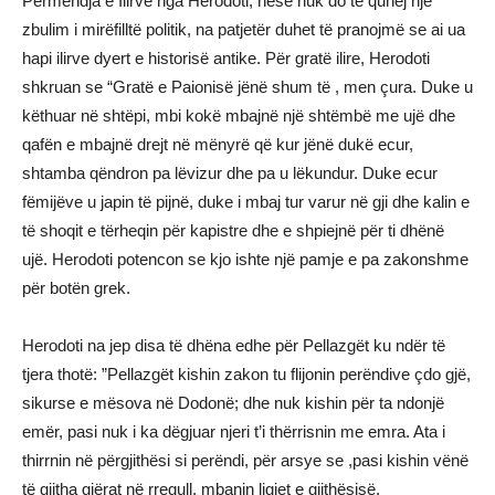
Përmendja e Ilirve nga Herodoti, nëse nuk do të quhej një
zbulim i mirëfilltë politik, na patjetër duhet të pranojmë se ai ua
hapi ilirve dyert e historisë antike. Për gratë ilire, Herodoti
shkruan se “Gratë e Paionisë jënë shum të , men çura. Duke u
këthuar në shtëpi, mbi kokë mbajnë një shtëmbë me ujë dhe
qafën e mbajnë drejt në mënyrë që kur jënë dukë ecur,
shtamba qëndron pa lëvizur dhe pa u lëkundur. Duke ecur
fëmijëve u japin të pijnë, duke i mbaj tur varur në gji dhe kalin e
të shoqit e tërheqin për kapistre dhe e shpiejnë për ti dhënë
ujë. Herodoti potencon se kjo ishte një pamje e pa zakonshme
për botën grek.
Herodoti na jep disa të dhëna edhe për Pellazgët ku ndër të
tjera thotë: ”Pellazgët kishin zakon tu flijonin perëndive çdo gjë,
sikurse e mësova në Dodonë; dhe nuk kishin për ta ndonjë
emër, pasi nuk i ka dëgjuar njeri t’i thërrisnin me emra. Ata i
thirrnin në përgjithësi si perëndi, për arsye se ,pasi kishin vënë
të gjitha gjërat në rregull, mbanin ligjet e gjithësisë.