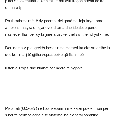
pikërisht aventurat e këthimit të odiseut tregon poemi që ka
emrin e tij.
Po ti krahasojmë të dy poemat,del qartë se linja krye- sore,
ambienti, natyra e ngjarjeve, drama dhe idealet e perso
nazheve, flasi për dy krijime artistike, thellsisht të ndrysh- me.
Deri në sh,V p.e. grekët besonin se Homeri ka eksistuardhe ia
dedikonin atij të gjitha veprat epike që flisnin për
luftën e Trojës dhe himnet për nderë të hyjnive.
Pisistrati (605-527) në bashkëpunim me katër poetë, mori për
sipër të përmbëledhë e të sistemoi në një tërsi organike,