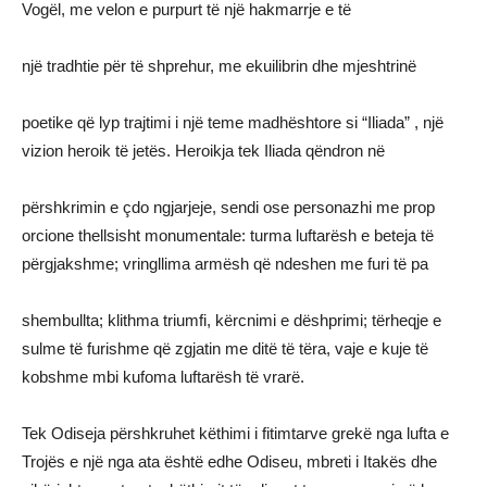
Vogël, me velon e purpurt të një hakmarrje e të
një tradhtie për të shprehur, me ekuilibrin dhe mjeshtrinë
poetike që lyp trajtimi i një teme madhështore si “Iliada” , një
vizion heroik të jetës. Heroikja tek Iliada qëndron në
përshkrimin e çdo ngjarjeje, sendi ose personazhi me prop
orcione thellsisht monumentale: turma luftarësh e beteja të
përgjakshme; vringllima armësh që ndeshen me furi të pa
shembullta; klithma triumfi, kërcnimi e dëshprimi; tërheqje e
sulme të furishme që zgjatin me ditë të tëra, vaje e kuje të
kobshme mbi kufoma luftarësh të vrarë.
Tek Odiseja përshkruhet këthimi i fitimtarve grekë nga lufta e
Trojës e një nga ata është edhe Odiseu, mbreti i Itakës dhe