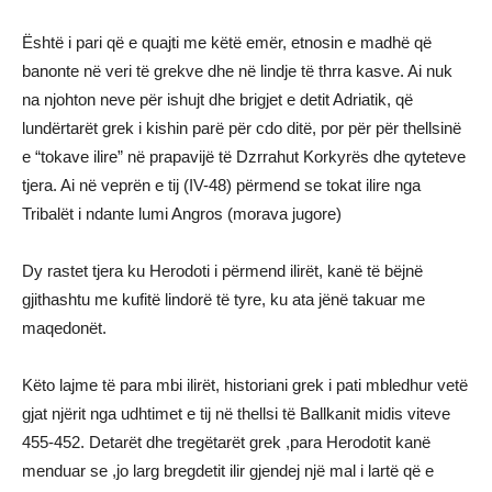
Është i pari që e quajti me këtë emër, etnosin e madhë që
banonte në veri të grekve dhe në lindje të thrra kasve. Ai nuk
na njohton neve për ishujt dhe brigjet e detit Adriatik, që
lundërtarët grek i kishin parë për cdo ditë, por për për thellsinë
e “tokave ilire” në prapavijë të Dzrrahut Korkyrës dhe qyteteve
tjera. Ai në veprën e tij (IV-48) përmend se tokat ilire nga
Tribalët i ndante lumi Angros (morava jugore)
Dy rastet tjera ku Herodoti i përmend ilirët, kanë të bëjnë
gjithashtu me kufitë lindorë të tyre, ku ata jënë takuar me
maqedonët.
Këto lajme të para mbi ilirët, historiani grek i pati mbledhur vetë
gjat njërit nga udhtimet e tij në thellsi të Ballkanit midis viteve
455-452. Detarët dhe tregëtarët grek ,para Herodotit kanë
menduar se ,jo larg bregdetit ilir gjendej një mal i lartë që e