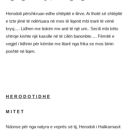
Herodoti përshkruan edhe shtëpitë e ilirve. Ai thotë së shtëpitë
e tzte jënë të ndërtuara në mes të liqenit mbi trarë të vënë
kryq…. Lidhen me tiokën me anë të një ure.. Secili mbi këto
shtroje kishte një kasolle në të cilën banonbte…. Fëmitë e
vegjel i lidhnin për këmbe me litarë nga frika se mos binin
poshtë në liqen.
H E R O D O T I D H E
M I T E T
Ndonse për nga natyra e veprës së tij, Herodoti i Halikarnasit