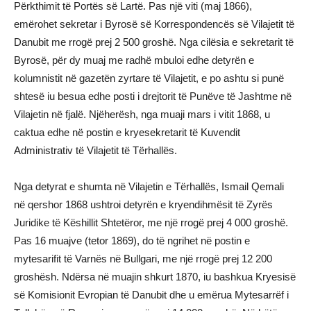
Përkthimit të Portës së Lartë. Pas një viti (maj 1866),
emërohet sekretar i Byrosë së Korrespondencës së Vilajetit të
Danubit me rrogë prej 2 500 groshë. Nga cilësia e sekretarit të
Byrosë, për dy muaj me radhë mbuloi edhe detyrën e
kolumnistit në gazetën zyrtare të Vilajetit, e po ashtu si punë
shtesë iu besua edhe posti i drejtorit të Punëve të Jashtme në
Vilajetin në fjalë. Njëherësh, nga muaji mars i vitit 1868, u
caktua edhe në postin e kryesekretarit të Kuvendit
Administrativ të Vilajetit të Tërhallës.
Nga detyrat e shumta në Vilajetin e Tërhallës, Ismail Qemali
në qershor 1868 ushtroi detyrën e kryendihmësit të Zyrës
Juridike të Këshillit Shtetëror, me një rrogë prej 4 000 groshë.
Pas 16 muajve (tetor 1869), do të ngrihet në postin e
mytesarifit të Varnës në Bullgari, me një rrogë prej 12 200
groshësh. Ndërsa në muajin shkurt 1870, iu bashkua Kryesisë
së Komisionit Evropian të Danubit dhe u emërua Mytesarrëf i