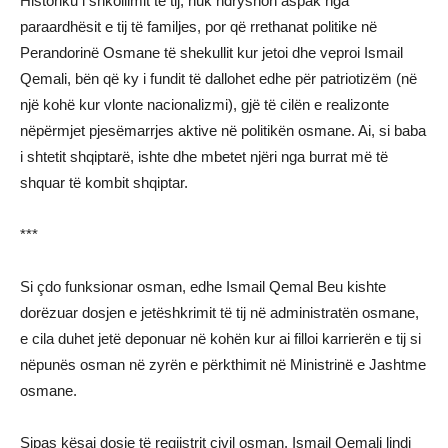
Historiku i shkollimit të tij, nuk ndryshon aspak nga
paraardhësit e tij të familjes, por që rrethanat politike në
Perandorinë Osmane të shekullit kur jetoi dhe veproi Ismail
Qemali, bën që ky i fundit të dallohet edhe për patriotizëm (në
një kohë kur vlonte nacionalizmi), gjë të cilën e realizonte
nëpërmjet pjesëmarrjes aktive në politikën osmane. Ai, si baba
i shtetit shqiptarë, ishte dhe mbetet njëri nga burrat më të
shquar të kombit shqiptar.
***
Si çdo funksionar osman, edhe Ismail Qemal Beu kishte
dorëzuar dosjen e jetëshkrimit të tij në administratën osmane,
e cila duhet jetë deponuar në kohën kur ai filloi karrierën e tij si
nëpunës osman në zyrën e përkthimit në Ministrinë e Jashtme
osmane.
Sipas kësaj dosje të regjistrit civil osman, Ismail Qemali lindi