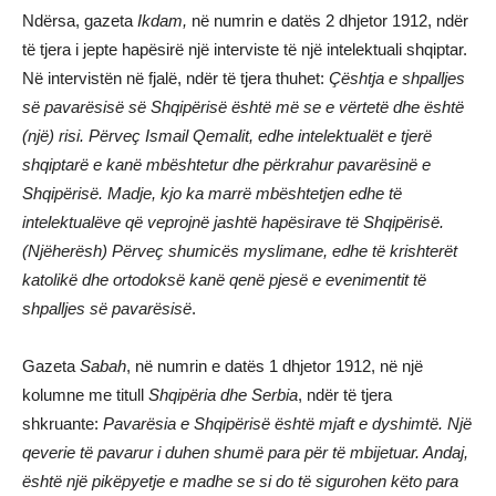
Ndërsa, gazeta
Ikdam,
në numrin e datës 2 dhjetor 1912, ndër
të tjera i jepte hapësirë një interviste të një intelektuali shqiptar.
Në intervistën në fjalë, ndër të tjera thuhet:
Çështja e shpalljes
së pavarësisë së Shqipërisë është më se e vërtetë dhe është
(një) risi. Përveç Ismail Qemalit, edhe intelektualët e tjerë
shqiptarë e kanë mbështetur dhe përkrahur pavarësinë e
Shqipërisë. Madje, kjo ka marrë mbështetjen edhe të
intelektualëve që veprojnë jashtë hapësirave të Shqipërisë.
(Njëherësh) Përveç
shumicës myslimane, edhe të krishterët
katolikë dhe ortodoksë kanë qenë pjesë e evenimentit të
shpalljes së pavarësisë
.
Gazeta
Sabah
, në numrin e datës 1 dhjetor 1912, në një
kolumne me titull
Shqipëria dhe Serbia
, ndër të tjera
shkruante:
Pavarësia e Shqipërisë është mjaft e dyshimtë. Një
qeverie të pavarur i duhen shumë para për të mbijetuar. Andaj,
është një pikëpyetje e madhe se si do të sigurohen këto para