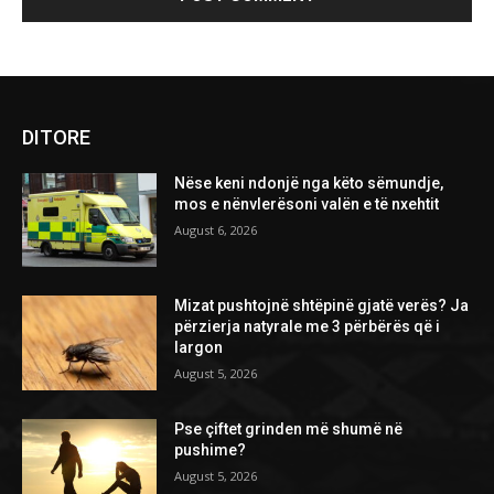
DITORE
Nëse keni ndonjë nga këto sëmundje,
mos e nënvlerësoni valën e të nxehtit
August 6, 2026
Mizat pushtojnë shtëpinë gjatë verës? Ja
përzierja natyrale me 3 përbërës që i
largon
August 5, 2026
Pse çiftet grinden më shumë në
pushime?
August 5, 2026