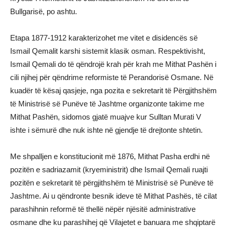
Bullgarisë, po ashtu.
Etapa 1877-1912 karakterizohet me vitet e disidencës së
Ismail Qemalit karshi sistemit klasik osman. Respektivisht,
Ismail Qemali do të qëndrojë krah për krah me Mithat Pashën i
cili njihej për qëndrime reformiste të Perandorisë Osmane. Në
kuadër të kësaj qasjeje, nga pozita e sekretarit të Përgjithshëm
të Ministrisë së Punëve të Jashtme organizonte takime me
Mithat Pashën, sidomos gjatë muajve kur Sulltan Murati V
ishte i sëmurë dhe nuk ishte në gjendje të drejtonte shtetin.
Me shpalljen e konstitucionit më 1876, Mithat Pasha erdhi në
pozitën e sadriazamit (kryeministrit) dhe Ismail Qemali ruajti
pozitën e sekretarit të përgjithshëm të Ministrisë së Punëve të
Jashtme. Ai u qëndronte besnik ideve të Mithat Pashës, të cilat
parashihnin reformë të thellë nëpër njësitë administrative
osmane dhe ku parashihej që Vilajetet e banuara me shqiptarë