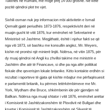
Tullxhës në Rumani, me rrogë prej 14 000 groshë. Në këtë
pozitë qëndroi plot tre vjet.
Sixhili osman nuk jep informacion mbi aktivitetin e Ismail
Qemalit gjatë periudhës 1873-1876, respektivisht deri në
muajin gusht të vitit 1876, kur emërohet në Sekretarinë e
Ministrisë së Jashtme. Megjithatë, është i njohur fakti se që
nga viti 1873, së bashku me konsullin anglez, Mr. Meyers,
kishin në pronësi një minierë linjiti. Ndërsa, në vitin 1875, për
dy muaj qëndroi në Angli ku zhvilloi takime me ministrin e
Jashtëm dhe atë të Financave, si dhe pa nga afër politikat
fiskale dhe qeverisjen lokale britanike. Këto kontakte erdhën si
rezultat i raporteve të gjata që kishte mbajtur me përfaqësuesit
e parlamentit britanik, ku përmes letërkëmbimeve me Mr.
York, Wydham dhe Bruce, shkëmbenin ide për gjendjen në
Ballkan. Ndërsa nga muaji shtator i vitit 1876, emërohet anëtar
i Komisionit të Jashtëzakonshëm të Plovdivit në Bullgari dhe
kryetar i Komisionit të Jashtëzakonshëm në Slivenit të