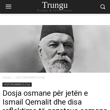
Trungu
Trungu & InforCulture
Home
HISTORI/ARKEOLOGJI
HISTORI/ARKEOLOGJI
Dosja osmane për jetën e
Ismail Qemalit dhe disa