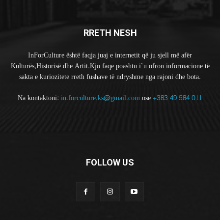
RRETH NESH
InForCulture është faqja juaj e internetit që ju sjell më afër
Kulturës,Historisë dhe Artit.Kjo faqe poashtu i`u ofron informacione të
sakta e kuriozitete rreth fushave të ndryshme nga rajoni dhe bota.
Na kontaktoni:
in.forculture.ks@gmail.com
ose
+383 49 584 011
FOLLOW US