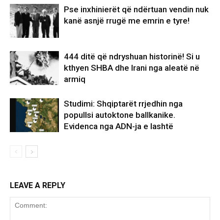
Pse inxhinierët që ndërtuan vendin nuk
kanë asnjë rrugë me emrin e tyre!
444 ditë që ndryshuan historinë! Si u
kthyen SHBA dhe Irani nga aleatë në
armiq
Studimi: Shqiptarët rrjedhin nga
popullsi autoktone ballkanike.
Evidenca nga ADN-ja e lashtë
LEAVE A REPLY