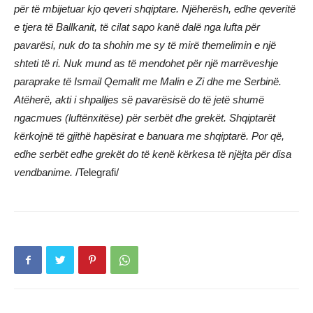
për të mbijetuar kjo qeveri shqiptare. Njëherësh, edhe qeveritë
e tjera të Ballkanit, të cilat sapo kanë dalë nga lufta për
pavarësi, nuk do ta shohin me sy të mirë themelimin e një
shteti të ri. Nuk mund as të mendohet për një marrëveshje
paraprake të Ismail Qemalit me Malin e Zi dhe me Serbinë.
Atëherë, akti i shpalljes së pavarësisë do të jetë shumë
ngacmues (luftënxitëse) për serbët dhe grekët. Shqiptarët
kërkojnë të gjithë hapësirat e banuara me shqiptarë. Por që,
edhe serbët edhe grekët do të kenë kërkesa të njëjta për disa
vendbanime.
/Telegrafi/