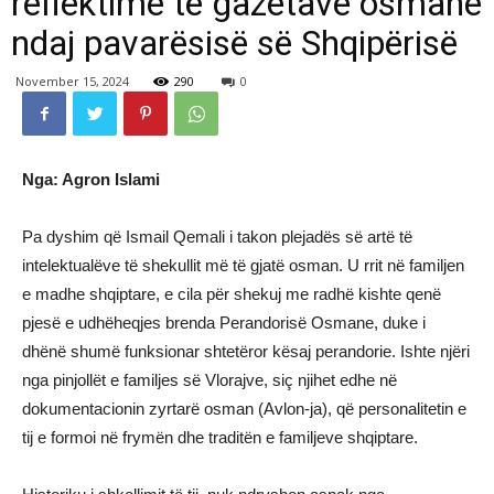
reflektime të gazetave osmane
ndaj pavarësisë së Shqipërisë
November 15, 2024
290
0
Nga: Agron Islami
Pa dyshim që Ismail Qemali i takon plejadës së artë të
intelektualëve të shekullit më të gjatë osman. U rrit në familjen
e madhe shqiptare, e cila për shekuj me radhë kishte qenë
pjesë e udhëheqjes brenda Perandorisë Osmane, duke i
dhënë shumë funksionar shtetëror kësaj perandorie. Ishte njëri
nga pinjollët e familjes së Vlorajve, siç njihet edhe në
dokumentacionin zyrtarë osman (Avlon-ja), që personalitetin e
tij e formoi në frymën dhe traditën e familjeve shqiptare.