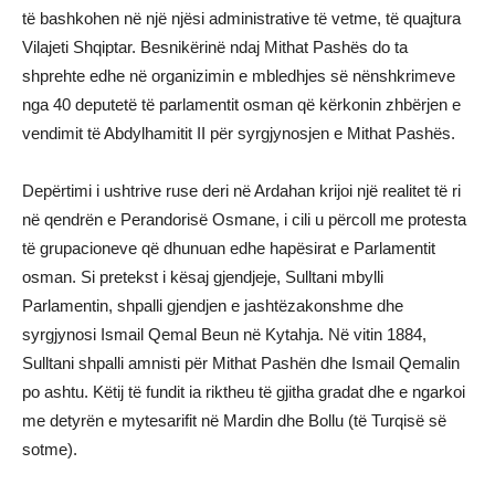
të bashkohen në një njësi administrative të vetme, të quajtura
Vilajeti Shqiptar. Besnikërinë ndaj Mithat Pashës do ta
shprehte edhe në organizimin e mbledhjes së nënshkrimeve
nga 40 deputetë të parlamentit osman që kërkonin zhbërjen e
vendimit të Abdylhamitit II për syrgjynosjen e Mithat Pashës.
Depërtimi i ushtrive ruse deri në Ardahan krijoi një realitet të ri
në qendrën e Perandorisë Osmane, i cili u përcoll me protesta
të grupacioneve që dhunuan edhe hapësirat e Parlamentit
osman. Si pretekst i kësaj gjendjeje, Sulltani mbylli
Parlamentin, shpalli gjendjen e jashtëzakonshme dhe
syrgjynosi Ismail Qemal Beun në Kytahja. Në vitin 1884,
Sulltani shpalli amnisti për Mithat Pashën dhe Ismail Qemalin
po ashtu. Këtij të fundit ia riktheu të gjitha gradat dhe e ngarkoi
me detyrën e mytesarifit në Mardin dhe Bollu (të Turqisë së
sotme).