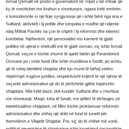
Ismail Qemalit në postin e guvernatorit në Tripol u bë shkak që
ky të rreshtohet me krahun e xhonturqve, ngase këtë emërim
e konsideronte si një lloje syrgjynosje që i ishte bërë nga ana e
Sulltanit, aktiviteti i tij politik dhe simpatia e madhe që ndjente
ndaj Mithat Pashës na çon te shpirti i tij reformist dhe interesi
kombëtar. Njëherësh, një personalitet me karrierë të gjatë
politike në ujërat e shekullit më të gjatë osman, siç ishte Ismail
Qemali, veçse e kishte shumë të qartë faktin që Perandorisë
Osmane po i vinte fundi dhe ishte mundësia e fundit, po ashtu,
që të ruhej identiteti shqiptar dhe kjo mund të bëhej vetëm
nëpërmjet rrugëve juridike, respektivisht krijimit të një njësie të
veçantë administrative që do të përfshinte gjithë hapësirën
shqiptare. Mbi këtë bazë, doli kundër Sulltanit dhe u rreshtua
me xhonturqit. Meqë, këta të fundit, me qëllim të tërheqjes së
intelektualëve shqiptarë, në fillim kishin proklamuar reformën
administrative dhe shihej një dritë në fund të tunelit për
themelimin e Vilajetit Shqiptar. Por, siç do të shihet më vonë,
politikat qeverisëse të xhonturqve ishin kryekëput nacionaliste