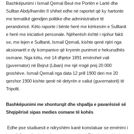
Bashkëpunimi i Ismail Qemal Beut me Portën e Lartë dhe
Sulltan Abdylhamitin II shihet edhe në raportet që ky hartonte
me tematikë gjendjen politike dhe administrative të
perandorisë. Këto raporte i bënte herë me kërkesën e Sulltanit
e herë me iniciativë personale. Njëherësh është i njohur fakti
se, me lejen e Sulltanit, Ismail Qemali, kishte qenë njëri nga
aksionarët e dy kompanive që kryenin punimet e hekurudhës
osmane. Nga këtu, më 14 dhjetor 1891 emërohet vali
(guvernator) në Bejrut (Liban) me një rrogë prej 20 000
groshëve. Ismail Qemali nga data 12 prill 1900 deri me 20
qershor 1900 kishte qenë në detyrën e valiut (guvernatorit) të
Tripolit.
Bashkëpunimi me xhonturqit dhe shpallja e pavarësisë së
Shqipërisë sipas medies osmane të kohës
Edhe pse studiuesit e ndryshëm kanë konstatuar se emërimi i