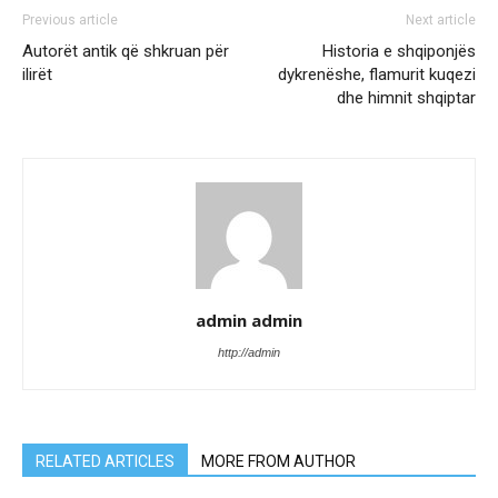
Previous article
Next article
Autorët antik që shkruan për
Historia e shqiponjës
ilirët
dykrenëshe, flamurit kuqezi
dhe himnit shqiptar
admin admin
http://admin
RELATED ARTICLES
MORE FROM AUTHOR