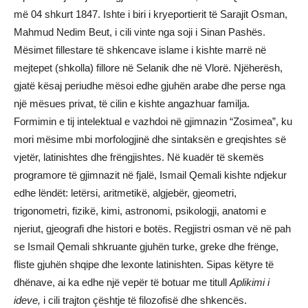
më 04 shkurt 1847. Ishte i biri i kryeportierit të Sarajit Osman,
Mahmud Nedim Beut, i cili vinte nga soji i Sinan Pashës.
Mësimet fillestare të shkencave islame i kishte marrë në
mejtepet (shkolla) fillore në Selanik dhe në Vlorë. Njëherësh,
gjatë kësaj periudhe mësoi edhe gjuhën arabe dhe perse nga
një mësues privat, të cilin e kishte angazhuar familja.
Formimin e tij intelektual e vazhdoi në gjimnazin “Zosimea”, ku
mori mësime mbi morfologjinë dhe sintaksën e greqishtes së
vjetër, latinishtes dhe frëngjishtes. Në kuadër të skemës
programore të gjimnazit në fjalë, Ismail Qemali kishte ndjekur
edhe lëndët: letërsi, aritmetikë, algjebër, gjeometri,
trigonometri, fizikë, kimi, astronomi, psikologji, anatomi e
njeriut, gjeografi dhe histori e botës. Regjistri osman vë në pah
se Ismail Qemali shkruante gjuhën turke, greke dhe frënge,
fliste gjuhën shqipe dhe lexonte latinishten. Sipas këtyre të
dhënave, ai ka edhe një vepër të botuar me titull
Aplikimi i
ideve,
i cili trajton çështje të filozofisë dhe shkencës.