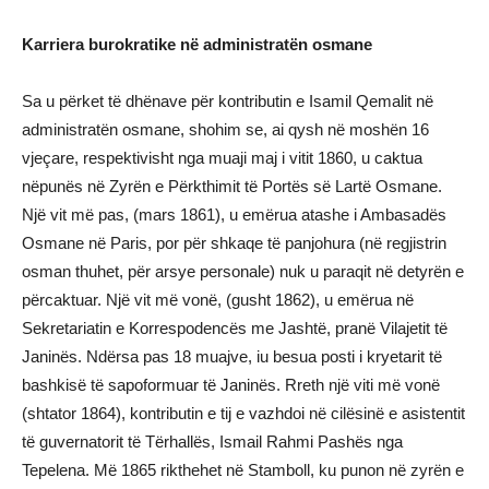
Karriera burokratike në administratën osmane
Sa u përket të dhënave për kontributin e Isamil Qemalit në
administratën osmane, shohim se, ai qysh në moshën 16
vjeçare, respektivisht nga muaji maj i vitit 1860, u caktua
nëpunës në Zyrën e Përkthimit të Portës së Lartë Osmane.
Një vit më pas, (mars 1861), u emërua atashe i Ambasadës
Osmane në Paris, por për shkaqe të panjohura (në regjistrin
osman thuhet, për arsye personale) nuk u paraqit në detyrën e
përcaktuar. Një vit më vonë, (gusht 1862), u emërua në
Sekretariatin e Korrespodencës me Jashtë, pranë Vilajetit të
Janinës. Ndërsa pas 18 muajve, iu besua posti i kryetarit të
bashkisë të sapoformuar të Janinës. Rreth një viti më vonë
(shtator 1864), kontributin e tij e vazhdoi në cilësinë e asistentit
të guvernatorit të Tërhallës, Ismail Rahmi Pashës nga
Tepelena. Më 1865 rikthehet në Stamboll, ku punon në zyrën e