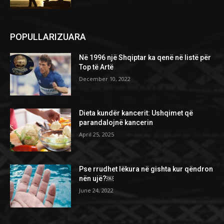
POPULLARIZUARA
Në 1996 një Shqiptar ka qenë në listë për
Top të Artë
December 10, 2022
Dieta kundër kancerit: Ushqimet që
parandalojnë kancerin
April 25, 2025
Pse rrudhet lëkura në gishta kur qëndron
nën ujë?￼
June 24, 2022