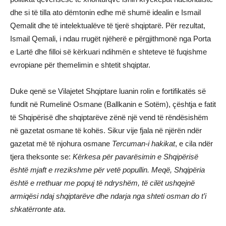
dhe si të tilla ato dëmtonin edhe më shumë idealin e Ismail
Qemalit dhe të intelektualëve të tjerë shqiptarë. Për rezultat,
Ismail Qemali, i ndau rrugët njëherë e përgjithmonë nga Porta
e Lartë dhe filloi së kërkuari ndihmën e shteteve të fuqishme
evropiane për themelimin e shtetit shqiptar.
Duke qenë se Vilajetet Shqiptare luanin rolin e fortifikatës së
fundit në Rumelinë Osmane (Ballkanin e Sotëm), çështja e fatit
të Shqipërisë dhe shqiptarëve zënë një vend të rëndësishëm
në gazetat osmane të kohës. Sikur vije fjala në njërën ndër
gazetat më të njohura osmane
Tercuman-i hakikat
, e cila ndër
tjera theksonte se:
Kërkesa për pavarësimin e Shqipërisë
është mjaft e rrezikshme për vetë popullin. Meqë, Shqipëria
është e rrethuar me popuj të ndryshëm, të cilët ushqejnë
armiqësi ndaj shqiptarëve dhe ndarja nga shteti osman do t’i
shkatërronte ata
.