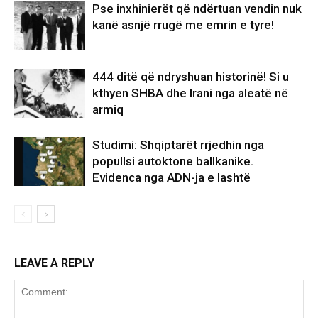
Pse inxhinierët që ndërtuan vendin nuk
kanë asnjë rrugë me emrin e tyre!
444 ditë që ndryshuan historinë! Si u
kthyen SHBA dhe Irani nga aleatë në
armiq
Studimi: Shqiptarët rrjedhin nga
popullsi autoktone ballkanike.
Evidenca nga ADN-ja e lashtë
LEAVE A REPLY