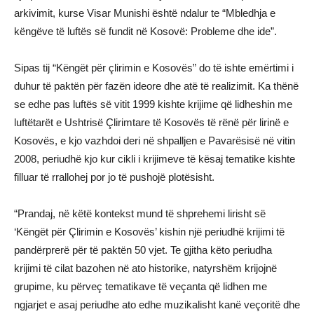
arkivimit, kurse Visar Munishi është ndalur te “Mbledhja e
këngëve të luftës së fundit në Kosovë: Probleme dhe ide”.
Sipas tij “Këngët për çlirimin e Kosovës” do të ishte emërtimi i
duhur të paktën për fazën ideore dhe atë të realizimit. Ka thënë
se edhe pas luftës së vitit 1999 kishte krijime që lidheshin me
luftëtarët e Ushtrisë Çlirimtare të Kosovës të rënë për lirinë e
Kosovës, e kjo vazhdoi deri në shpalljen e Pavarësisë në vitin
2008, periudhë kjo kur cikli i krijimeve të kësaj tematike kishte
filluar të rrallohej por jo të pushojë plotësisht.
“Prandaj, në këtë kontekst mund të shprehemi lirisht së
‘Këngët për Çlirimin e Kosovës’ kishin një periudhë krijimi të
pandërprerë për të paktën 50 vjet. Te gjitha këto periudha
krijimi të cilat bazohen në ato historike, natyrshëm krijojnë
grupime, ku përveç tematikave të veçanta që lidhen me
ngjarjet e asaj periudhe ato edhe muzikalisht kanë veçoritë dhe