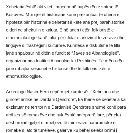
Xehetaria është aktivitet i moçëm në hapësirën e sotme të
Kosovës. Mbi njëzet historianë kanë prezantuar të dhëna e
hipoteza për historinë e xehetarisë këtë anë prej parahistorisë
e deri në shekullin e kaluar. E në anën tjetër, folkloristë e
etnomuzikologë kanë folur për sfidat e arkivimit të zërave dhe
tingujve si trashëgimi kulturore. Kumtesa e diskutime të tilla
janë shpalosur në ditën e fundit të “Javës së Albanologjisë”,
organizuar nga Instituti Albanologjik i Prishtinës. Të mërkurën
janë mbajtur sesionet e historisë dhe të folkloristikës e
etnomuzikologjisë.
Arkeologu Naser Ferri nëpërmjet kumtesës “Xehetaria dhe
guroret antike në Dardani Qendrore”, ka thënë se xehetaria ka
ekzistuar në territorin e Dardanisë Qendrore shumë kohë para
ardhjes së romakëve dhe nuk është ndërprerë fare, për çka
dëshmojnë gjetjet e mbetjeve të minierave pararomake e
romake si ato të tuneleve, galerive ku bëhej seleksionimi i