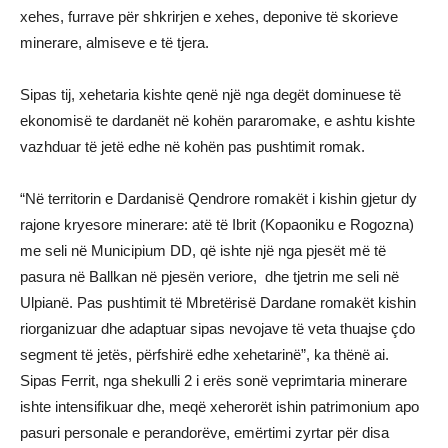
xehes, furrave për shkrirjen e xehes, deponive të skorieve
minerare, almiseve e të tjera.
Sipas tij, xehetaria kishte qenë një nga degët dominuese të
ekonomisë te dardanët në kohën pararomake, e ashtu kishte
vazhduar të jetë edhe në kohën pas pushtimit romak.
“Në territorin e Dardanisë Qendrore romakët i kishin gjetur dy
rajone kryesore minerare: atë të Ibrit (Kopaoniku e Rogozna)
me seli në Municipium DD, që ishte një nga pjesët më të
pasura në Ballkan në pjesën veriore, dhe tjetrin me seli në
Ulpianë. Pas pushtimit të Mbretërisë Dardane romakët kishin
riorganizuar dhe adaptuar sipas nevojave të veta thuajse çdo
segment të jetës, përfshirë edhe xehetarinë”, ka thënë ai.
Sipas Ferrit, nga shekulli 2 i erës sonë veprimtaria minerare
ishte intensifikuar dhe, meqë xeherorët ishin patrimonium apo
pasuri personale e perandorëve, emërtimi zyrtar për disa