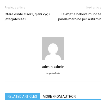
Previous article
Next article
Çfarë është Oser1, gjeni kyç i
Lëvizjet e bebeve mund të
jetëgjatësisë?
paralajmërojnë për autizmin
admin admin
http://admin
RELATED ARTICLES
MORE FROM AUTHOR