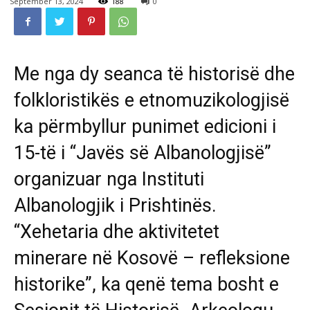
September 13, 2024
188
0
Me nga dy seanca të historisë dhe
folkloristikës e etnomuzikologjisë
ka përmbyllur punimet edicioni i
15-të i “Javës së Albanologjisë”
organizuar nga Instituti
Albanologjik i Prishtinës.
“Xehetaria dhe aktivitetet
minerare në Kosovë – refleksione
historike”, ka qenë tema bosht e