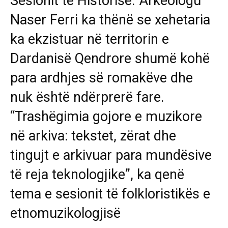
Sesionit të Historisë. Arkeologu
Naser Ferri ka thënë se xehetaria
ka ekzistuar në territorin e
Dardanisë Qendrore shumë kohë
para ardhjes së romakëve dhe
nuk është ndërprerë fare.
“Trashëgimia gojore e muzikore
në arkiva: tekstet, zërat dhe
tingujt e arkivuar para mundësive
të reja teknologjike”, ka qenë
tema e sesionit të folkloristikës e
etnomuzikologjisë