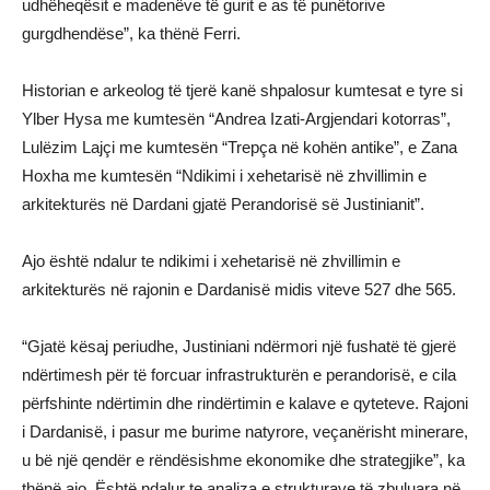
udhëheqësit e madenëve të gurit e as të punëtorive
gurgdhendëse”, ka thënë Ferri.
Historian e arkeolog të tjerë kanë shpalosur kumtesat e tyre si
Ylber Hysa me kumtesën “Andrea Izati-Argjendari kotorras”,
Lulëzim Lajçi me kumtesën “Trepça në kohën antike”, e Zana
Hoxha me kumtesën “Ndikimi i xehetarisë në zhvillimin e
arkitekturës në Dardani gjatë Perandorisë së Justinianit”.
Ajo është ndalur te ndikimi i xehetarisë në zhvillimin e
arkitekturës në rajonin e Dardanisë midis viteve 527 dhe 565.
“Gjatë kësaj periudhe, Justiniani ndërmori një fushatë të gjerë
ndërtimesh për të forcuar infrastrukturën e perandorisë, e cila
përfshinte ndërtimin dhe rindërtimin e kalave e qyteteve. Rajoni
i Dardanisë, i pasur me burime natyrore, veçanërisht minerare,
u bë një qendër e rëndësishme ekonomike dhe strategjike”, ka
thënë ajo. Është ndalur te analiza e strukturave të zbuluara në