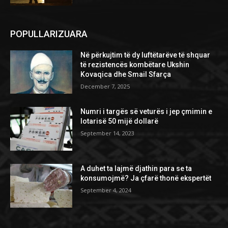
POPULLARIZUARA
Në përkujtim të dy luftëtarëve të shquar
të rezistencës kombëtare Ukshin
Kovaqica dhe Smail Sfarça
December 7, 2025
Numri i targës së veturës i jep çmimin e
lotarisë 50 mijë dollarë
September 14, 2023
A duhet ta lajmë djathin para se ta
konsumojmë? Ja çfarë thonë ekspertët
September 4, 2024