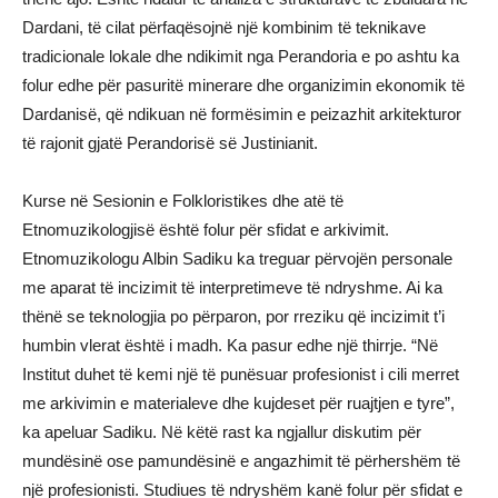
Dardani, të cilat përfaqësojnë një kombinim të teknikave
tradicionale lokale dhe ndikimit nga Perandoria e po ashtu ka
folur edhe për pasuritë minerare dhe organizimin ekonomik të
Dardanisë, që ndikuan në formësimin e peizazhit arkitekturor
të rajonit gjatë Perandorisë së Justinianit.
Kurse në Sesionin e Folkloristikes dhe atë të
Etnomuzikologjisë është folur për sfidat e arkivimit.
Etnomuzikologu Albin Sadiku ka treguar përvojën personale
me aparat të incizimit të interpretimeve të ndryshme. Ai ka
thënë se teknologjia po përparon, por rreziku që incizimit t’i
humbin vlerat është i madh. Ka pasur edhe një thirrje. “Në
Institut duhet të kemi një të punësuar profesionist i cili merret
me arkivimin e materialeve dhe kujdeset për ruajtjen e tyre”,
ka apeluar Sadiku. Në këtë rast ka ngjallur diskutim për
mundësinë ose pamundësinë e angazhimit të përhershëm të
një profesionisti. Studiues të ndryshëm kanë folur për sfidat e