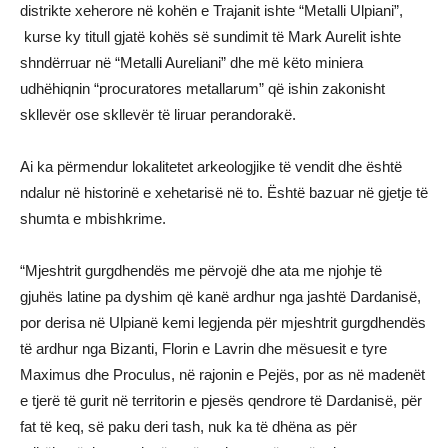
distrikte xeherore në kohën e Trajanit ishte “Metalli Ulpiani”,
kurse ky titull gjatë kohës së sundimit të Mark Aurelit ishte
shndërruar në “Metalli Aureliani” dhe më këto miniera
udhëhiqnin “procuratores metallarum” që ishin zakonisht
skllevër ose skllevër të liruar perandorakë.
Ai ka përmendur lokalitetet arkeologjike të vendit dhe është
ndalur në historinë e xehetarisë në to. Është bazuar në gjetje të
shumta e mbishkrime.
“Mjeshtrit gurgdhendës me përvojë dhe ata me njohje të
gjuhës latine pa dyshim që kanë ardhur nga jashtë Dardanisë,
por derisa në Ulpianë kemi legjenda për mjeshtrit gurgdhendës
të ardhur nga Bizanti, Florin e Lavrin dhe mësuesit e tyre
Maximus dhe Proculus, në rajonin e Pejës, por as në madenët
e tjerë të gurit në territorin e pjesës qendrore të Dardanisë, për
fat të keq, së paku deri tash, nuk ka të dhëna as për