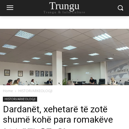
Trungu
Trungu & InforCulture
Home
HISTORI/ARKEOLOGJI
HISTORI/ARKEOLOGJI
Dardanët, xehetarë të zotë
shumë kohë para romakëve