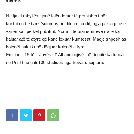
thënë ai.
Në fjalët mbyllëse janë falënderuar të pranishmit për
kontributet e tyre. Sidomos në ditën e fundit, ngjarja ka qenë e
varfër sa i përket publikut. Numri i të pranishmëve rrallë ka
kaluar atë të atyre që kanë lexuar kumtesat. Madje shpesh as
kolegët nuk i kanë dëgjuar kolegët e tyre.
Edicioni i 15-të i “Javës së Albanologjisë” për tri ditë ka tubuar
në Prishtinë gati 100 studiues nga trevat shqiptare.