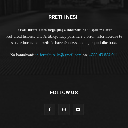
RRETH NESH
InForCulture është faqja juaj e internetit që ju sjell më afër
Kulturës,Historisë dhe Artit.Kjo faqe poashtu i`u ofron informacione të
sakta e kuriozitete rreth fushave të ndryshme nga rajoni dhe bota.
Na kontaktoni:
in.forculture.ks@gmail.com
ose
+383 49 584 011
FOLLOW US