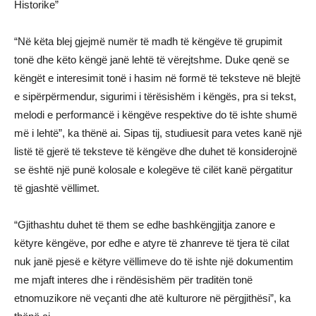
Historike”
“Në këta blej gjejmë numër të madh të këngëve të grupimit
tonë dhe këto këngë janë lehtë të vërejtshme. Duke qenë se
këngët e interesimit tonë i hasim në formë të teksteve në blejtë
e sipërpërmendur, sigurimi i tërësishëm i këngës, pra si tekst,
melodi e performancë i këngëve respektive do të ishte shumë
më i lehtë”, ka thënë ai. Sipas tij, studiuesit para vetes kanë një
listë të gjerë të teksteve të këngëve dhe duhet të konsiderojnë
se është një punë kolosale e kolegëve të cilët kanë përgatitur
të gjashtë vëllimet.
“Gjithashtu duhet të them se edhe bashkëngjitja zanore e
këtyre këngëve, por edhe e atyre të zhanreve të tjera të cilat
nuk janë pjesë e këtyre vëllimeve do të ishte një dokumentim
me mjaft interes dhe i rëndësishëm për traditën tonë
etnomuzikore në veçanti dhe atë kulturore në përgjithësi”, ka