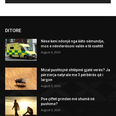
DITORE
Nëse keni ndonjë nga këto sëmundje,
mos e nënvlerësoni valën e të nxehtit
August 6, 2026
Mizat pushtojnë shtëpinë gjatë verës? Ja
përzierja natyrale me 3 përbërës që i
largon
August 5, 2026
Pse çiftet grinden më shumë në
pushime?
August 5, 2026