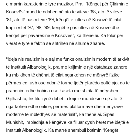
e marrin karakterin e tyre muzikor. Pra, ‘Këngët për Çlirimin e
Kosovës’ mund të ndahen në ato të viteve ‘68, ato të viteve
‘81, ato të pas viteve ‘89, këngët e luftës në Kosovë të cilat
kapin vitet ‘97, ’98, ‘99, këngët e pasluftës në Kosovë dhe
këngët për pavarësinë e Kosovës”, ka thënë ai. Ka folur për
vlerat e tyre e faktin se shtrihen në shumë zhanre.
“Ideja nis realizimin e saj me funksionalizimin modern të arkivit
të Institutit Albanologjik, pra me krijimin e një databaze zanore
ku mblidhen të dhënat të cilat ngarkohen në mënyrë fizike
përmes cd, usb ose ndonjë formë tjetër çfarëdo qoftë ajo, do të
pranonim edhe bobina ose kaseta me shirita të ndryshëm.
Gjithashtu, Instituti ynë duhet ta krijojë mundësinë që ato të
ngarkohen edhe online, përmes platformave dhe mënyrave
moderne të mbledhjes së materialit”, ka thënë ai. Sipas
Munishit, mbledhja e këngëve ka filluar qysh herët me blejtë e
Institutit Albanologjik. Ka marrë shembull botimin “Këngët