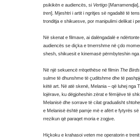
psikikën e audiencës, si
Vertigo
[
Marramendja
]
tren
]. Mjeshtri i artit i ngritjes së ngadaltë të te
tronditja e shikuesve, por manipulimi delikat i 
Në skenat e filmave, ai dalëngadalë e ndërtonte
audiencës se diçka e tmerrshme në çdo moment 
shesh, shikuesit e kinemasë përmbyteshin nga n
Në një sekuencë rrëqethëse në filmin
The Birds
sulme të dhunshme të çuditshme dhe të pashpj
këtë art. Në atë skenë, Melania – që luhej nga T
lojërave, ku dëgjoheshin zërat e fëmijëve të sh
Melanisë dhe sorrave të cilat gradualisht shtohe
e Melanisë është pamje më e afërt e fytyrës së
rrezikun që paraqet moria e zogjve.
Hiçkoku e krahasoi veten me operatorin e trenit 