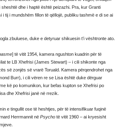
 sheshtë dhe i haptë është peizazhi. Pra, kur Granti
i tij i mundshëm fillon të qëllojë, publiku tashmë e di se ai
gla zbuluese, duke e detyruar shikuesin t’i vështronte ato.
 pasme
] të vitit 1954, kamera ngushton kuadrin për të
ilat te LB Xhefrisi (James Stewart) – i cili shikonte nga
nazës së zonjës së vrarë Toruald. Kamera përqendrohet nga
ymond Burr), i cili vëren re se Lisa është duke dërguar
 me kë po komunikon, kur befas kupton se Xhefrisi po
sa dhe Xhefrisi janë në rrezik.
e tingullit ose të heshtjes, për të intensifikuar fuqinë
Bernard Herrmannit në
Psycho
të vitit 1960 – ai kryesisht
amjeve.