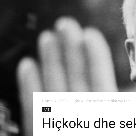
Home
ART
Hiçkoku dhe sekretet e filmave të tij
ART
Hiçkoku dhe sekr