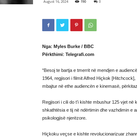
August 16, 2024
190
0
Nga: Myles Burke / BBC
Përkthimi: Telegrafi.com
“Besoj te bartja e tmerrit në mendjen e audien
1964, regjisori i filmit Alfred Hiçkok [Hitchcock],
mbajtur në ethe audiencën e kinemasë, përkitaz
Regjisori i cili do t’i kishte mbushur 125 vjet n
shkathtësia e tij në ndërtimin dhe vazhdimin e ank
psikologjisë njerëzore.
Hiçkoku veçse e kishte revolucionarizuar zhanrin 