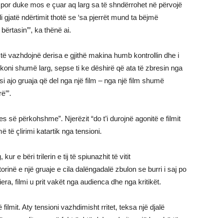
ut, por duke mos e çuar aq larg sa të shndërrohet në përvojë
i gjatë ndërtimit thotë se ‘sa pjerrët mund ta bëjmë
 bërtasin’”, ka thënë ai.
të vazhdojnë derisa e gjithë makina humb kontrollin dhe i
hkoni shumë larg, sepse ti ke dëshirë që ata të zbresin nga
i ajo gruaja që del nga një film – nga një film shumë
ë’”.
es së përkohshme”. Njerëzit “do t’i durojnë agonitë e filmit
ë të çlirimi katartik nga tensioni.
 e bëri trilerin e tij të spiunazhit të vitit
storinë e një gruaje e cila dalëngadalë zbulon se burri i saj po
era, filmi u prit vakët nga audienca dhe nga kritikët.
ilmit. Aty tensioni vazhdimisht rritet, teksa një djalë