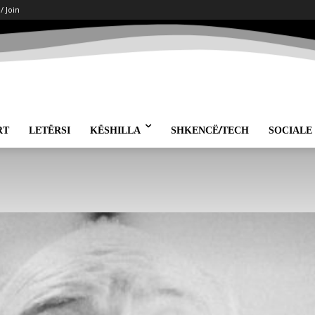
 / Join
RT
LETËRSI
KËSHILLA
SHKENCË/TECH
SOCIALE