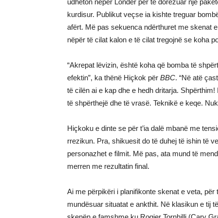
udhëton nëpër Londër për të dorëzuar një paketë
kurdisur. Publikut veçse ia kishte treguar bombë
afërt. Më pas sekuenca ndërthuret me skenat e 
nëpër të cilat kalon e të cilat tregojnë se koha 
“Akrepat lëvizin, është koha që bomba të shpë
efektin”, ka thënë Hiçkok për
BBC
. “Në atë ças
të cilën ai e kap dhe e hedh dritarja. Shpërthim!
të shpërthejë dhe të vrasë. Teknikë e keqe. Nuk
Hiçkoku e dinte se për t’ia dalë mbanë me tensio
rrezikun. Pra, shikuesit do të duhej të ishin të v
personazhet e filmit. Më pas, ata mund të mend
merren me rezultatin final.
Ai me përpikëri i planifikonte skenat e veta, për
mundësuar situatat e ankthit. Në klasikun e tij të
skenën e famshme ku Rogjer Tornhilli (Cary Grant