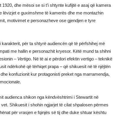
tet 1920, dhe mësoi se si t’i shtynte kufijtë e asaj që kamera
e lëvizjet e guximshme të kamerës dhe me montazhin
rëfimit, motivimet e personazheve ose gjendjen e tyre
arakterit, për ta shtyrë audiencën që të përfshihej më
mpati me hallin e personazhit kryesor. Këtë mund ta shihni
sesionin –
Vertigo
. Në të ai e përdori efektin vertigo – teknikë
sit ndërkohë që tërhiqet prapa – që shikuesit në të njëjtën
es dhe konfuzionit kur protagonisti preket nga marramendja,
emocionale.
mit audienca shikon nga këndvështrimi i Stewartit në
e vet. Shikuesit i shohin ngjarjet të cilat shpalosen përmes
hënat për vrasjen e fqinjës së tij dhe duke shtuar kështu