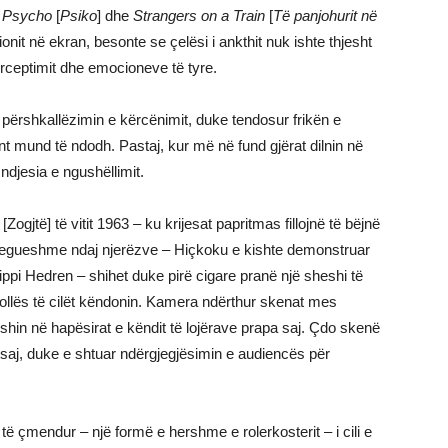
,
Psycho
[
Psiko
] dhe
Strangers on a Train
[
Të panjohurit në
nsionit në ekran, besonte se çelësi i ankthit nuk ishte thjesht
perceptimit dhe emocioneve të tyre.
 përshkallëzimin e kërcënimit, duke tendosur frikën e
mund të ndodh. Pastaj, kur më në fund gjërat dilnin në
djesia e ngushëllimit.
[Zogjtë] të vitit 1963 – ku krijesat papritmas fillojnë të bëjnë
egueshme ndaj njerëzve – Hiçkoku e kishte demonstruar
ippi Hedren – shihet duke pirë cigare pranë një sheshi të
kollës të cilët këndonin. Kamera ndërthur skenat mes
shin në hapësirat e këndit të lojërave prapa saj. Çdo skenë
 saj, duke e shtuar ndërgjegjësimin e audiencës për
të çmendur – një formë e hershme e rolerkosterit – i cili e