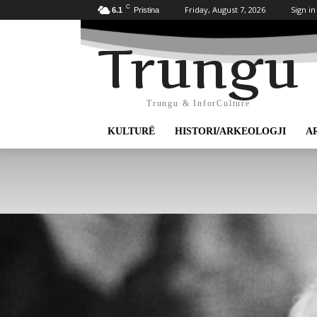
C
Friday, August 7, 2026
Sign in
6.1
Pristina
Trungu
Trungu & InforCulture
KULTURË
HISTORI/ARKEOLOGJI
A