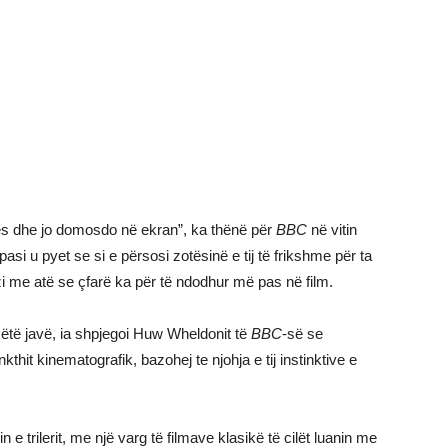
cës dhe jo domosdo në ekran”, ka thënë për
BBC
në vitin
 pasi u pyet se si e përsosi zotësinë e tij të frikshme për ta
i me atë se çfarë ka për të ndodhur më pas në film.
ë këtë javë, ia shpjegoi Huw Wheldonit të
BBC
-së se
thit kinematografik, bazohej te njohja e tij instinktive e
e trilerit, me një varg të filmave klasikë të cilët luanin me