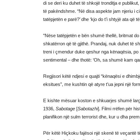
di se deri ku duhet të shkojë tronditja e publik
të pakëndshme. “Në disa aspekte jam njeriu i cil
tatëpjetën e parë?’ dhe ‘kjo do t’i shtyjë ata që të
“Nëse tatëpjetën e bën shumë thellë, britmat do 
shkatërron që të gjithë. Prandaj, nuk duhet të s
treni i çmendur duke qeshur nga kënaqësia, po s
sentimental – dhe thotë: ‘Oh, sa shumë kam qar
Regjisori këtë ndjesi e quajti “kënaqësi e dhimbj
eksitues”, me kushtin që atyre t’ua jepni një form
E kishte mësuar koston e shkuarjes shumë larg, kur
1936,
Sabotage
[
Sabo
tazhi
]. Filmi rrëfen për hi
planifikon një sulm terrorist dhe, kur u dha premi
Për këtë Hiçkoku fajësoi një skenë të veçantë të f