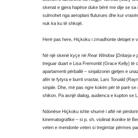
skenat e gjera hapëse duke bërë me dije se sa i
sulmohet nga aeroplani fluturues dhe kur vrasësi 
nuk ka ku të shkojë.
Herë pas here, Hiçkoku i zmadhonte detajet e vo
Në një skenë kyçe në
Rear Window
[
Dritarja e
treguar duart e Lisa Fremontit (Grace Kelly) të c
apartamenti përballë – sinjalizonin gjetjen e u
afër te fytyra e burrit vrastar, Lars Toruald (Ra
sinjale. Dhe, më pas ngre kokën për të parë se
shikon. Pa asnjë dialog, audienca e kupton se Li
Ndonëse Hiçkoku ishte shumë i aftë në përdorimin 
kinematografike – si p. sh. violinat ikonike të 
veten e mendonte veten si tregimtar përmes p