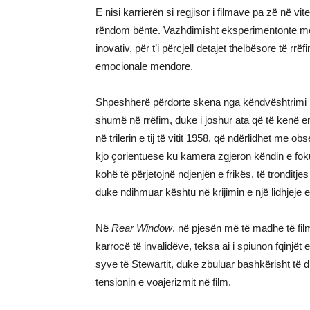
E nisi karrierën si regjisor i filmave pa zë në vi
rëndom bënte. Vazhdimisht eksperimentonte m
inovativ, për t’i përcjell detajet thelbësore të r
emocionale mendore.
Shpeshherë përdorte skena nga këndvështrimi i k
shumë në rrëfim, duke i joshur ata që të kenë e
në trilerin e tij të vitit 1958, që ndërlidhet me ob
kjo çorientuese ku kamera zgjeron këndin e foku
kohë të përjetojnë ndjenjën e frikës, të tronditj
duke ndihmuar kështu në krijimin e një lidhjeje 
Në
Rear Window
, në pjesën më të madhe të fil
karrocë të invalidëve, teksa ai i spiunon fqinjët 
syve të Stewartit, duke zbuluar bashkërisht të d
tensionin e voajerizmit në film.