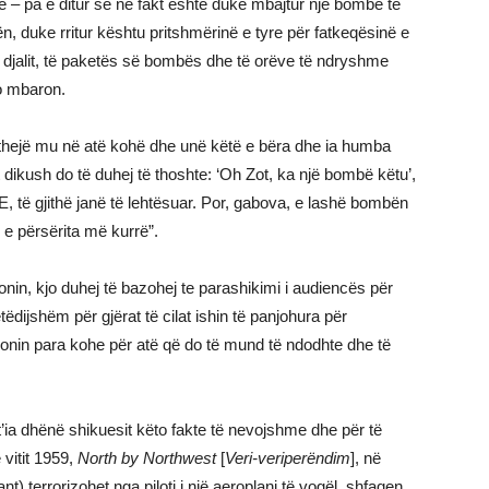
 – pa e ditur se në fakt është duke mbajtur një bombë të
n, duke rritur kështu pritshmërinë e tyre për fatkeqësinë e
djalit, të paketës së bombës dhe të orëve të ndryshme
po mbaron.
rthejë mu në atë kohë dhe unë këtë e bëra dhe ia humba
t dikush do të duhej të thoshte: ‘Oh Zot, ka një bombë këtu’,
 E, të gjithë janë të lehtësuar. Por, gabova, e lashë bombën
 e përsërita më kurrë”.
nin, kjo duhej të bazohej te parashikimi i audiencës për
etëdijshëm për gjërat të cilat ishin të panjohura për
onin para kohe për atë që do të mund të ndodhte dhe të
 t’ia dhënë shikuesit këto fakte të nevojshme dhe për të
 vitit 1959,
North by Northwest
[
Veri-verip
erëndim
], në
) terrorizohet nga piloti i një aeroplani të vogël, shfaqen