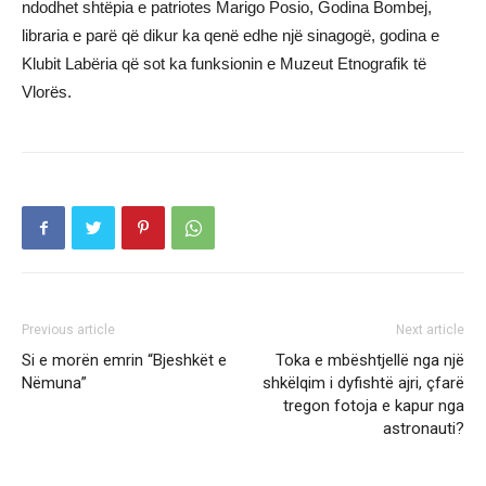
ndodhet shtëpia e patriotes Marigo Posio, Godina Bombej,
libraria e parë që dikur ka qenë edhe një sinagogë, godina e
Klubit Labëria që sot ka funksionin e Muzeut Etnografik të
Vlorës.
Previous article
Next article
Si e morën emrin “Bjeshkët e
Toka e mbështjellë nga një
Nëmuna”
shkëlqim i dyfishtë ajri, çfarë
tregon fotoja e kapur nga
astronauti?