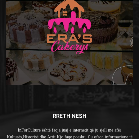
RRETH NESH
InForCulture është faqja juaj e internetit që ju sjell më afër
Kulturës,Historisë dhe Artit.Kjo faqe poashtu i`u ofron informacione të