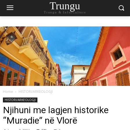
Trungu
Trungu & InforCulture
Home
HISTORI/ARKEOLOGJI
HISTORI/ARKEOLOGJI
Njihuni me lagjen historike
“Muradie” në Vlorë