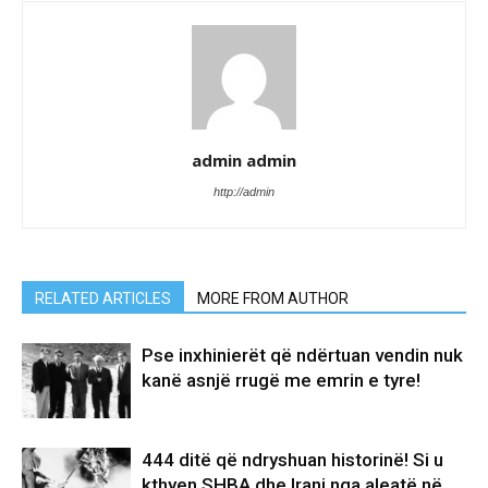
admin admin
http://admin
RELATED ARTICLES
MORE FROM AUTHOR
Pse inxhinierët që ndërtuan vendin nuk
kanë asnjë rrugë me emrin e tyre!
444 ditë që ndryshuan historinë! Si u
kthyen SHBA dhe Irani nga aleatë në