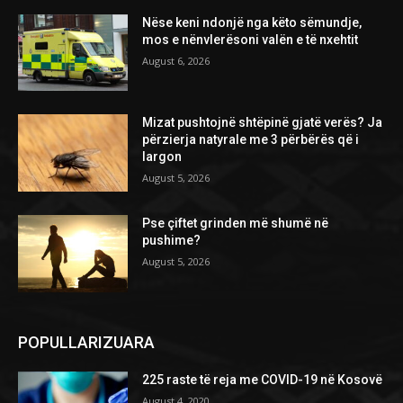
Nëse keni ndonjë nga këto sëmundje,
mos e nënvlerësoni valën e të nxehtit
August 6, 2026
Mizat pushtojnë shtëpinë gjatë verës? Ja
përzierja natyrale me 3 përbërës që i
largon
August 5, 2026
Pse çiftet grinden më shumë në
pushime?
August 5, 2026
POPULLARIZUARA
225 raste të reja me COVID-19 në Kosovë
August 4, 2020