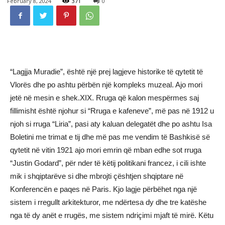
February 8, 2024
371
0
“Lagjja Muradie”, është një prej lagjeve historike të qytetit të
Vlorës dhe po ashtu përbën një kompleks muzeal. Ajo mori
jetë në mesin e shek.XIX. Rruga që kalon mespërmes saj
fillimisht është njohur si “Rruga e kafeneve”, më pas në 1912 u
njoh si rruga “Liria”, pasi aty kaluan delegatët dhe po ashtu Isa
Boletini me trimat e tij dhe më pas me vendim të Bashkisë së
qytetit në vitin 1921 ajo mori emrin që mban edhe sot rruga
“Justin Godard”, për nder të këtij politikani francez, i cili ishte
mik i shqiptarëve si dhe mbrojti çështjen shqiptare në
Konferencën e paqes në Paris. Kjo lagje përbëhet nga një
sistem i rregullt arkitekturor, me ndërtesa dy dhe tre katëshe
nga të dy anët e rrugës, me sistem ndriçimi mjaft të mirë. Këtu