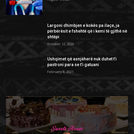
Largoni dhimbjen e kokës pa ilaçe, ja
përbërësit e fshehtë që i kemi të gjithë në
shtëpi
October 12, 2020
Ushqimet që asnjëherë nuk duhet t’i
pastroni para se t’i gatuani
February 8, 2021