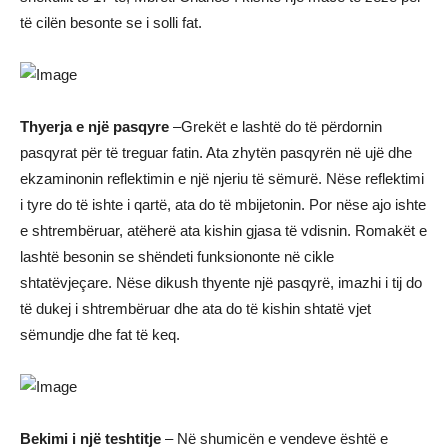
të cilën besonte se i solli fat.
Thyerja e një pasqyre
–Grekët e lashtë do të përdornin
pasqyrat për të treguar fatin. Ata zhytën pasqyrën në ujë dhe
ekzaminonin reflektimin e një njeriu të sëmurë. Nëse reflektimi
i tyre do të ishte i qartë, ata do të mbijetonin. Por nëse ajo ishte
e shtrembëruar, atëherë ata kishin gjasa të vdisnin. Romakët e
lashtë besonin se shëndeti funksiononte në cikle
shtatëvjeçare. Nëse dikush thyente një pasqyrë, imazhi i tij do
të dukej i shtrembëruar dhe ata do të kishin shtatë vjet
sëmundje dhe fat të keq.
Bekimi i një teshtitje
– Në shumicën e vendeve është e