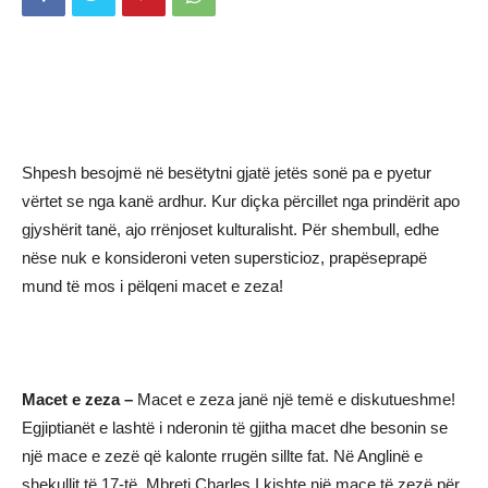
Shpesh besojmë në besëtytni gjatë jetës sonë pa e pyetur
vërtet se nga kanë ardhur. Kur diçka përcillet nga prindërit apo
gjyshërit tanë, ajo rrënjoset kulturalisht. Për shembull, edhe
nëse nuk e konsideroni veten supersticioz, prapëseprapë
mund të mos i pëlqeni macet e zeza!
Macet e zeza –
Macet e zeza janë një temë e diskutueshme!
Egjiptianët e lashtë i nderonin të gjitha macet dhe besonin se
një mace e zezë që kalonte rrugën sillte fat. Në Anglinë e
shekullit të 17-të, Mbreti Charles I kishte një mace të zezë për