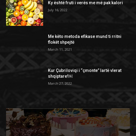
Ky është fruti i verës me më pak kalori
July 16, 2022
Me këto metoda efikase mund ti rritni
flokët shpejtë
March 11, 2021
Kur Çubriloviqi i “çmonte” lartë vlerat
shqiptare!￼
March 27, 2022