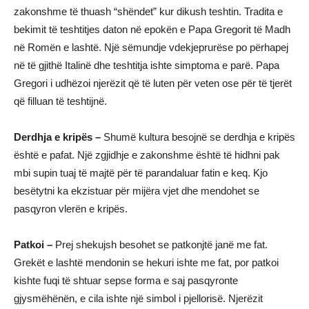
zakonshme të thuash “shëndet” kur dikush teshtin. Tradita e
bekimit të teshtitjes daton në epokën e Papa Gregorit të Madh
në Romën e lashtë. Një sëmundje vdekjeprurëse po përhapej
në të gjithë Italinë dhe teshtitja ishte simptoma e parë. Papa
Gregori i udhëzoi njerëzit që të luten për veten ose për të tjerët
që filluan të teshtijnë.
Derdhja e kripës –
Shumë kultura besojnë se derdhja e kripës
është e pafat. Një zgjidhje e zakonshme është të hidhni pak
mbi supin tuaj të majtë për të parandaluar fatin e keq. Kjo
besëtytni ka ekzistuar për mijëra vjet dhe mendohet se
pasqyron vlerën e kripës.
Patkoi –
Prej shekujsh besohet se patkonjtë janë me fat.
Grekët e lashtë mendonin se hekuri ishte me fat, por patkoi
kishte fuqi të shtuar sepse forma e saj pasqyronte
gjysmëhënën, e cila ishte një simbol i pjellorisë. Njerëzit