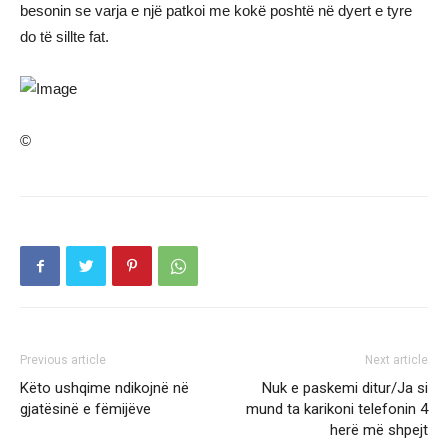
besonin se varja e një patkoi me kokë poshtë në dyert e tyre
do të sillte fat.
©
Previous article
Next article
Këto ushqime ndikojnë në
Nuk e paskemi ditur/Ja si
gjatësinë e fëmijëve
mund ta karikoni telefonin 4
herë më shpejt