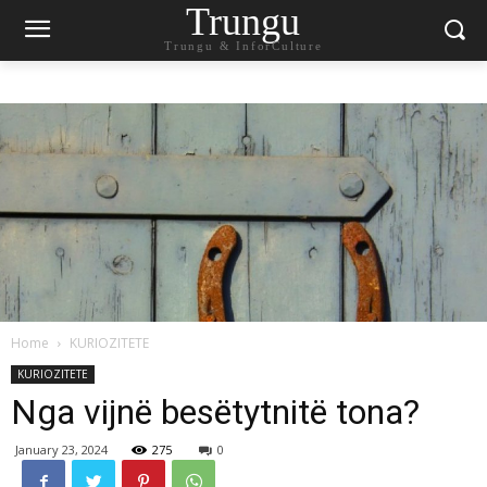
Trungu
Trungu & InforCulture
Home
KURIOZITETE
KURIOZITETE
Nga vijnë besëtytnitë tona?
January 23, 2024
275
0