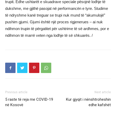
trupit. Edhe ushtarët e skuadrave speciale pësojnë lodhje të
dukshme, me gjithë pasojat në performancën e tyre. Studime
të ndryshme kanë treguar se trupi nuk mund të “akumulojë”
pushim gjumi. Gjumi është një proces rigjenerues – ai nuk
ndihmon trupin të përgatitet për ushtrime të së ardhmes, por e
ndihmon të marrë veten nga lodhje të së shkuarës. /
Previous article
Next article
5 raste të reja me COVID-19
Kur gjyqit i nënshtroheshin
në Kosovë
edhe kafshët