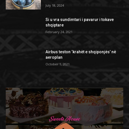
July 18, 2024
Si u vra sundimtari i pavarur i tokave
shqiptare
February 24, 2021
Airbus teston ‘krahët e shqiponjës’ në
aeroplan
October 1, 2021