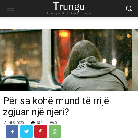
Trungu
Trungu & InforCulture
Për sa kohë mund të rrijë
zgjuar një njeri?
April 5, 2020
694
0