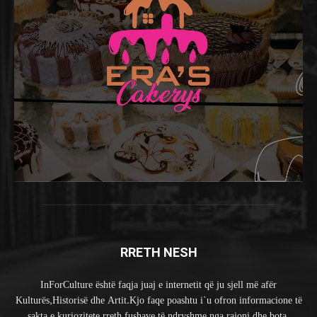
RRETH NESH
InForCulture është faqja juaj e internetit që ju sjell më afër
Kulturës,Historisë dhe Artit.Kjo faqe poashtu i`u ofron informacione të
sakta e kuriozitete rreth fushave të ndryshme nga rajoni dhe bota.