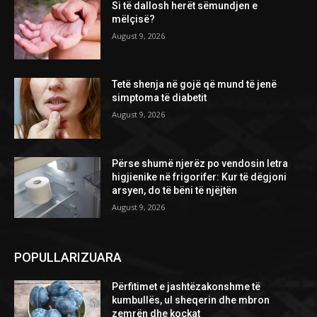
Si të dallosh herët sëmundjen e
mëlçisë?
August 9, 2026
Tetë shenja në gojë që mund të jenë
simptoma të diabetit
August 9, 2026
Përse shumë njerëz po vendosin letra
higjienike në frigorifer: Kur të dëgjoni
arsyen, do të bëni të njëjtën
August 9, 2026
POPULLARIZUARA
Përfitimet e jashtëzakonshme të
kumbullës, ul sheqerin dhe mbron
zemrën dhe kockat