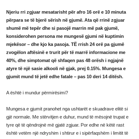
Njeriu rri zgjuar mesatarisht për afro 16 orë e 10 minuta
përpara se të bjerë sërish në gjumë. Ata që rrinë zgjuar
shumë më tepër dhe si pasojë marrin më pak gjumë,
konsiderohen persona me mungesë gjumi në kuptimin
mjekësor – dhe kjo ka pasoja. TË rrish 24 orë pa gjumë
zvogëlon aftësinë e trurit për të marrë informacione me
40%, dhe simptomat që shfaqen pas 48 orësh i ngjajnë
atyre të një sasie alkooli në gjak, prej 0.15%. Mungesa e
gjumit mund të jetë edhe fatale – pas 10 deri 14 ditësh.
A është i mundur përmirësimi?
Mungesa e gjumit pranohet nga ushtarët e skuadrave elitë si
gjë normale. Me stërvitjen e duhur, mund të mësojnë trupat e
tyre që të qëndrojnë më gjatë zgjuar. Por edhe në këtë rast
është vetëm një ndryshim i shtirur e i sipërfaqshëm i limitit të