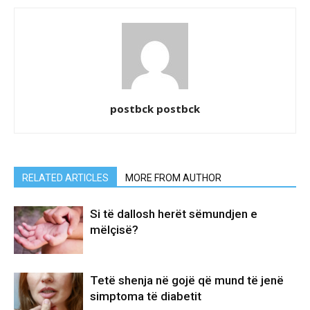
postbck postbck
RELATED ARTICLES
MORE FROM AUTHOR
Si të dallosh herët sëmundjen e
mëlçisë?
Tetë shenja në gojë që mund të jenë
simptoma të diabetit