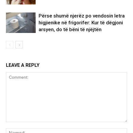
Përse shumë njerëz po vendosin letra
higjienike në frigorifer: Kur të dëgjoni
arsyen, do të bëni të njëjtën
LEAVE A REPLY