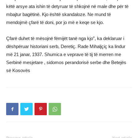
këtë arsye ata ishin të detyruar të shkojnë në male dhe për të
mbajtur bagëtinë. Kjo është skandaloze. Ne mund të
mendojmë çfarë të doni, por jo më e keqe se kjo.
Çfarë duhet të mësojnë fëmijët tanë nga kjo”, ka deklaruar i
dëshpëruar historiani serb, Deretiç. Rade Mihaljçiç ka lindur
më 21 janar, 1937. Shumica e veprave të tij të merren me
Serbinë mesjetare , sidomos perandorisë serbe dhe Betejës
së Kosovës