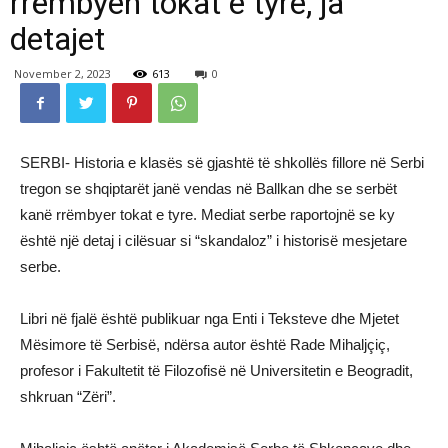
rrëmbyen tokat e tyre, ja
detajet
November 2, 2023
613
0
SERBI- Historia e klasës së gjashtë të shkollës fillore në Serbi
tregon se shqiptarët janë vendas në Ballkan dhe se serbët
kanë rrëmbyer tokat e tyre. Mediat serbe raportojnë se ky
është një detaj i cilësuar si “skandaloz” i historisë mesjetare
serbe.
Libri në fjalë është publikuar nga Enti i Teksteve dhe Mjetet
Mësimore të Serbisë, ndërsa autor është Rade Mihaljçiç,
profesor i Fakultetit të Filozofisë në Universitetin e Beogradit,
shkruan “Zëri”.