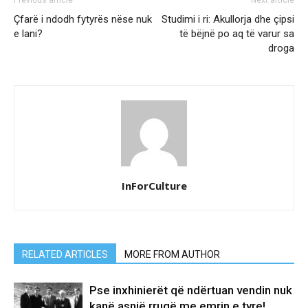
Previous article
Next article
Çfarë i ndodh fytyrës nëse nuk
Studimi i ri: Akullorja dhe çipsi
e lani?
të bëjnë po aq të varur sa
droga
InForCulture
RELATED ARTICLES
MORE FROM AUTHOR
Pse inxhinierët që ndërtuan vendin nuk
kanë asnjë rrugë me emrin e tyre!