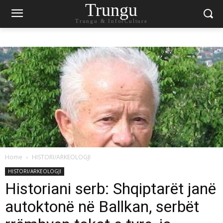
Trungu
Trungu & InforCulture
Home
HISTORI/ARKEOLOGJI
HISTORI/ARKEOLOGJI
Historiani serb: Shqiptarët janë
autoktonë në Ballkan, serbët