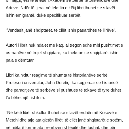
Mihaljçiç është anëtar i Akademisë Serbe të Shkencave dhe
Arteve. Ndër të tjera, në tekstin e këtij libri thuhet se sllavët
ishin emigrantë, duke specifikuar serbët.
“Vendasit janë shqiptarët, të cilët ishin pasardhës të ilirëve”.
Autori i librit nuk ndalet me kaq, ai tregon edhe mbi pushtimet e
osmanëve në trojet shqiptare, ku thekson se shqiptarët ishin
pala e dëmtuar.
Libri ka nxitur reagime të shumta të historianëve serbë.
Profesori universitar, John Deretiç, ka sugjeruar se historisë
dhe paraqitjeve të serbëve si pushtues të tokave të tyre duhet
t’u bëhet një rishikim.
“Në këtë libër shkollor thuhet se sllavët erdhën në Kosovë e
Metohi dhe atje ata gjetën Ilirët, të cilët janë shqiptarët e sotëm,
në njëfarë forme ata rrëmbyen shtëpitë dhe fushat, dhe për