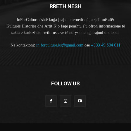
RRETH NESH
InForCulture është faqja juaj e internetit që ju sjell më afër
Kulturës,Historisë dhe Artit.Kjo faqe poashtu i`u ofron informacione të
sakta e kuriozitete rreth fushave të ndryshme nga rajoni dhe bota.
Na kontaktoni:
in.forculture.ks@gmail.com
ose
+383 49 584 011
FOLLOW US