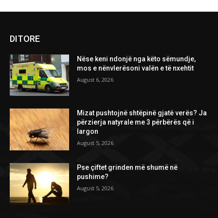
DITORE
Nëse keni ndonjë nga këto sëmundje,
mos e nënvlerësoni valën e të nxehtit
August 6, 2026
Mizat pushtojnë shtëpinë gjatë verës? Ja
përzierja natyrale me 3 përbërës që i
largon
August 5, 2026
Pse çiftet grinden më shumë në
pushime?
August 5, 2026