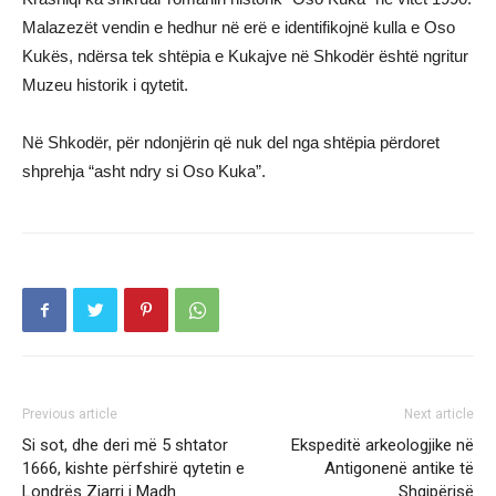
Malazezët vendin e hedhur në erë e identifikojnë kulla e Oso
Kukës, ndërsa tek shtëpia e Kukajve në Shkodër është ngritur
Muzeu historik i qytetit.
Në Shkodër, për ndonjërin që nuk del nga shtëpia përdoret
shprehja “asht ndry si Oso Kuka”.
Previous article
Next article
Si sot, dhe deri më 5 shtator
Ekspeditë arkeologjike në
1666, kishte përfshirë qytetin e
Antigonenë antike të
Londrës Zjarri i Madh
Shqipërisë