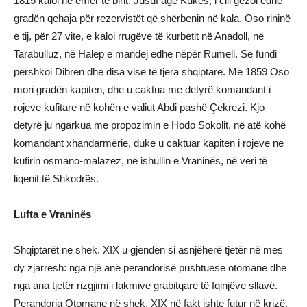
1815 kaloi në emër të birit, Jusuf agë Kukës, i cili gëzoi edhe
gradën qehaja për rezervistët që shërbenin në kala. Oso rininë
e tij, për 27 vite, e kaloi rrugëve të kurbetit në Anadoll, në
Tarabulluz, në Halep e mandej edhe nëpër Rumeli. Së fundi
përshkoi Dibrën dhe disa vise të tjera shqiptare. Më 1859 Oso
mori gradën kapiten, dhe u caktua me detyrë komandant i
rojeve kufitare në kohën e valiut Abdi pashë Çekrezi. Kjo
detyrë ju ngarkua me propozimin e Hodo Sokolit, në atë kohë
komandant xhandarmërie, duke u caktuar kapiten i rojeve në
kufirin osmano-malazez, në ishullin e Vraninës, në veri të
liqenit të Shkodrës.
Lufta e Vraninës
Shqiptarët në shek. XIX u gjendën si asnjëherë tjetër në mes
dy zjarresh: nga një anë perandorisë pushtuese otomane dhe
nga ana tjetër rizgjimi i lakmive grabitqare të fqinjëve sllavë.
Perandoria Otomane në shek. XIX në fakt ishte futur në krizë,