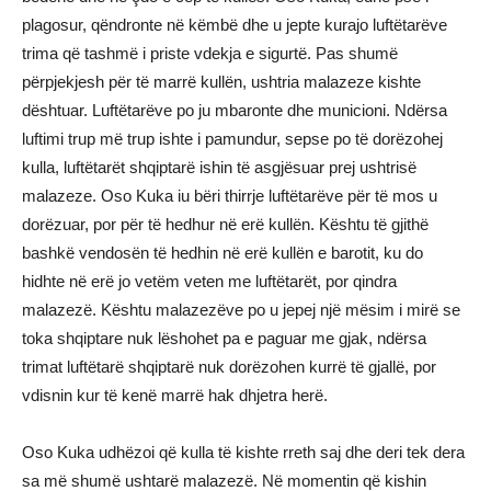
plagosur, qëndronte në këmbë dhe u jepte kurajo luftëtarëve
trima që tashmë i priste vdekja e sigurtë. Pas shumë
përpjekjesh për të marrë kullën, ushtria malazeze kishte
dështuar. Luftëtarëve po ju mbaronte dhe municioni. Ndërsa
luftimi trup më trup ishte i pamundur, sepse po të dorëzohej
kulla, luftëtarët shqiptarë ishin të asgjësuar prej ushtrisë
malazeze. Oso Kuka iu bëri thirrje luftëtarëve për të mos u
dorëzuar, por për të hedhur në erë kullën. Kështu të gjithë
bashkë vendosën të hedhin në erë kullën e barotit, ku do
hidhte në erë jo vetëm veten me luftëtarët, por qindra
malazezë. Kështu malazezëve po u jepej një mësim i mirë se
toka shqiptare nuk lëshohet pa e paguar me gjak, ndërsa
trimat luftëtarë shqiptarë nuk dorëzohen kurrë të gjallë, por
vdisnin kur të kenë marrë hak dhjetra herë.
Oso Kuka udhëzoi që kulla të kishte rreth saj dhe deri tek dera
sa më shumë ushtarë malazezë. Në momentin që kishin