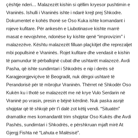
çështje nderi… Malazezët kishin si qëllim kryesor pushtimin e
Vraninës. Ishulli i Vraninës ishte i ndarë krejt prej Shkodre.
Dokumentet e kohës thonë se Oso Kuka ishte komandant i
rojeve kufitare. Për ankesën e Liubotinasve kishte marrë
masat e nevojshme, ndonëse ky kishte qenë “improvizim” i
malazezëve. Kështu malazezët filluan plaçkitjet dhe reprezaljet
mbi popullsinë e Vraninës. Rojet kufitare dhe vendasit e kishin
të pamundur të përballojnë cubat dhe ushtarët malazezë. Avdi
Pasha, që ishte sundimtari i Shkodrës e nip i derës së
Karagjeorgjeviçëve të Beogradit, nuk dërgoi ushtarë të
Perandorisë për të mbrojtur Vraninën. Thërret në Shkodër Oso
Kukën ku i thotë se malazezët me në krye Vulo Serdarin në
Vraninë po vrasin, presin e bëjnë kërdinë. Nuk paska asnjë
shqiptar që të shkojë për t’i dalë zot këtij vendi. “Situatën”
dramatike mes komandantit trim shqiptar Oso Kukës dhe Avdi
Pashës, sundimtari i Shkodrës, e përshkruan mjaft mirë At
Gjergj Fishta në “Lahuta e Malësisë”.