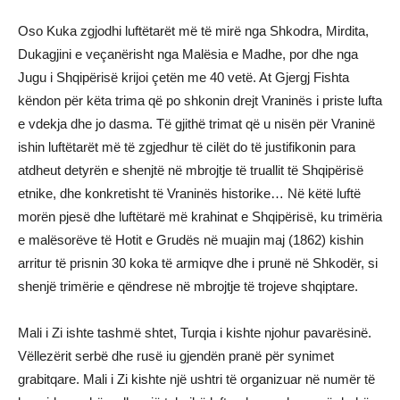
Oso Kuka zgjodhi luftëtarët më të mirë nga Shkodra, Mirdita,
Dukagjini e veçanërisht nga Malësia e Madhe, por dhe nga
Jugu i Shqipërisë krijoi çetën me 40 vetë. At Gjergj Fishta
këndon për këta trima që po shkonin drejt Vraninës i priste lufta
e vdekja dhe jo dasma. Të gjithë trimat që u nisën për Vraninë
ishin luftëtarët më të zgjedhur të cilët do të justifikonin para
atdheut detyrën e shenjtë në mbrojtje të truallit të Shqipërisë
etnike, dhe konkretisht të Vraninës historike… Në këtë luftë
morën pjesë dhe luftëtarë më krahinat e Shqipërisë, ku trimëria
e malësorëve të Hotit e Grudës në muajin maj (1862) kishin
arritur të prisnin 30 koka të armiqve dhe i prunë në Shkodër, si
shenjë trimërie e qëndrese në mbrojtje të trojeve shqiptare.
Mali i Zi ishte tashmë shtet, Turqia i kishte njohur pavarësinë.
Vëllezërit serbë dhe rusë iu gjendën pranë për synimet
grabitqare. Mali i Zi kishte një ushtri të organizuar në numër të