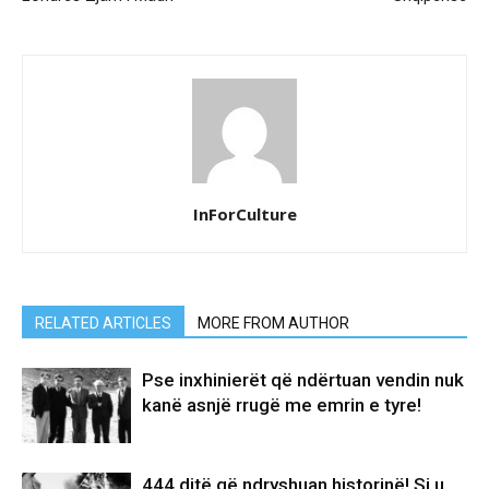
InForCulture
RELATED ARTICLES
MORE FROM AUTHOR
Pse inxhinierët që ndërtuan vendin nuk
kanë asnjë rrugë me emrin e tyre!
444 ditë që ndryshuan historinë! Si u