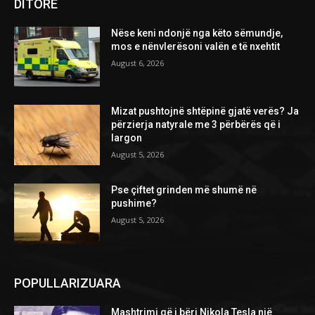
DITORE
Nëse keni ndonjë nga këto sëmundje,
mos e nënvlerësoni valën e të nxehtit
August 6, 2026
Mizat pushtojnë shtëpinë gjatë verës? Ja
përzierja natyrale me 3 përbërës që i
largon
August 5, 2026
Pse çiftet grinden më shumë në
pushime?
August 5, 2026
POPULLARIZUARA
Mashtrimi që i bëri Nikola Tesla një