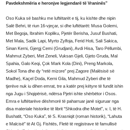
Pavdekshmëria e heronjve legjendarë të Vraninës”
Oso Kuka së bashku me luftëtarët e tij, ku kishte dhe nipin
Salë Behri, të riun 16-vjeçar, si dhe luftëtarët: Musa Golemi,
Met Begoja, Ibrahim Kopliku, Pjetër Berisha, Jusuf Bushati,
Met Mala, Sadik Lapi, Myrto Zylfoja, Ferid Hoti, Sali Sakica,
Sinan Kerni, Gjergj Cemi (Grudjani), Avdi Hisa, Taro Pëllumbi,
Mahmut Zyberi, Met Zeneli, Vuksan Gjeli, Gjeto Gruda, Mal
Spahia, Galo Keqi, Çok Mark Kola (Dini), Preng Markola,
Sokol Tona dhe dy “retë mizore” prej Zagore (Malësisë së
Madhe), Kaçel Doda, Kerni Gila, Mahmud Zyberi dhe të
tjerëve nuk iu dihen emrat, tre a katër prej këtyre të fundit ishin
nga Jugu i Shqipërisë, ndërsa Pjetri ishte shërbëtor i Osos.
Emra e luftëtarëve dëshmorë të paharruar janë siguruar nga
disa materiale historike të librit “Shkodra dhe Motet”, v. I, të H.
Bushatit, “Oso Kuka”, të S. Krasniqit (roman historik), “Lahuta
e Malcisë” të At Gj. Fishtës, Fletë të regjistrave të famullisë