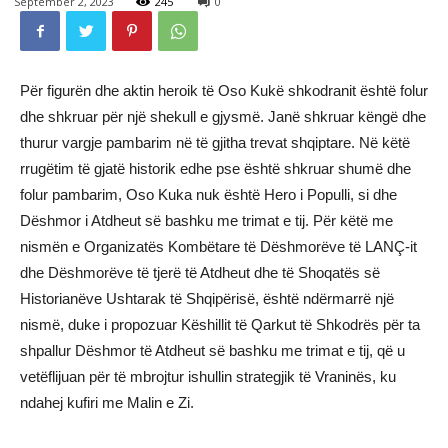
September 2, 2023
245
0
Për figurën dhe aktin heroik të Oso Kukë shkodranit është folur
dhe shkruar për një shekull e gjysmë. Janë shkruar këngë dhe
thurur vargje pambarim në të gjitha trevat shqiptare. Në këtë
rrugëtim të gjatë historik edhe pse është shkruar shumë dhe
folur pambarim, Oso Kuka nuk është Hero i Populli, si dhe
Dëshmor i Atdheut së bashku me trimat e tij. Për këtë me
nismën e Organizatës Kombëtare të Dëshmorëve të LANÇ-it
dhe Dëshmorëve të tjerë të Atdheut dhe të Shoqatës së
Historianëve Ushtarak të Shqipërisë, është ndërmarrë një
nismë, duke i propozuar Këshillit të Qarkut të Shkodrës për ta
shpallur Dëshmor të Atdheut së bashku me trimat e tij, që u
vetëflijuan për të mbrojtur ishullin strategjik të Vraninës, ku
ndahej kufiri me Malin e Zi.