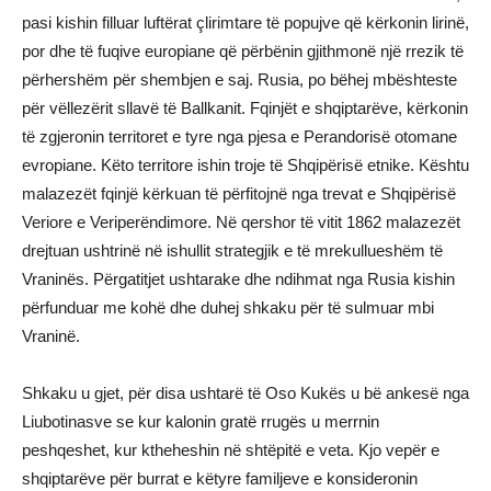
pasi kishin filluar luftërat çlirimtare të popujve që kërkonin lirinë,
por dhe të fuqive europiane që përbënin gjithmonë një rrezik të
përhershëm për shembjen e saj. Rusia, po bëhej mbështeste
për vëllezërit sllavë të Ballkanit. Fqinjët e shqiptarëve, kërkonin
të zgjeronin territoret e tyre nga pjesa e Perandorisë otomane
evropiane. Këto territore ishin troje të Shqipërisë etnike. Kështu
malazezët fqinjë kërkuan të përfitojnë nga trevat e Shqipërisë
Veriore e Veriperëndimore. Në qershor të vitit 1862 malazezët
drejtuan ushtrinë në ishullit strategjik e të mrekullueshëm të
Vraninës. Përgatitjet ushtarake dhe ndihmat nga Rusia kishin
përfunduar me kohë dhe duhej shkaku për të sulmuar mbi
Vraninë.
Shkaku u gjet, për disa ushtarë të Oso Kukës u bë ankesë nga
Liubotinasve se kur kalonin gratë rrugës u merrnin
peshqeshet, kur ktheheshin në shtëpitë e veta. Kjo vepër e
shqiptarëve për burrat e këtyre familjeve e konsideronin