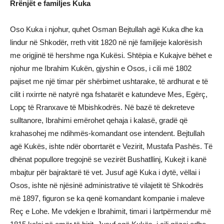
Rrënjët e familjes Kuka
Oso Kuka i njohur, quhet Osman Bejtullah agë Kuka dhe ka
lindur në Shkodër, rreth vitit 1820 në një familjeje kalorësish
me origjinë të hershme nga Kukësi. Shtëpia e Kukajve bëhet e
njohur me Ibrahim Kukën, gjyshin e Osos, i cili më 1802
pajiset me një timar për shërbimet ushtarake, të ardhurat e të
cilit i nxirrte në natyrë nga fshatarët e katundeve Mes, Egërç,
Lopç të Rranxave të Mbishkodrës. Në bazë të dekreteve
sulltanore, Ibrahimi emërohet qehaja i kalasë, gradë që
krahasohej me ndihmës-komandant ose intendent. Bejtullah
agë Kukës, ishte ndër oborrtarët e Vezirit, Mustafa Pashës. Të
dhënat popullore tregojnë se vezirët Bushatllinj, Kukejt i kanë
mbajtur për bajraktarë të vet. Jusuf agë Kuka i dytë, vëllai i
Osos, ishte në njësinë administrative të vilajetit të Shkodrës
më 1897, figuron se ka qenë komandant kompanie i maleve
Reç e Lohe. Me vdekjen e Ibrahimit, timari i lartpërmendur më