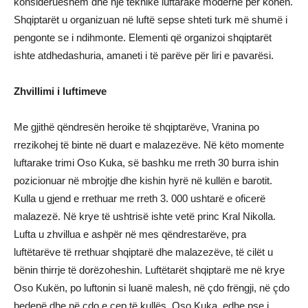
konsiderueshëm dhe një teknikë luftarake moderne për kohën.
Shqiptarët u organizuan në luftë sepse shteti turk më shumë i
pengonte se i ndihmonte. Elementi që organizoi shqiptarët
ishte atdhedashuria, amaneti i të parëve për liri e pavarësi.
Zhvillimi i luftimeve
Me gjithë qëndresën heroike të shqiptarëve, Vranina po
rrezikohej të binte në duart e malazezëve. Në këto momente
luftarake trimi Oso Kuka, së bashku me rreth 30 burra ishin
pozicionuar në mbrojtje dhe kishin hyrë në kullën e barotit.
Kulla u gjend e rrethuar me rreth 3. 000 ushtarë e oficerë
malazezë. Në krye të ushtrisë ishte vetë princ Kral Nikolla.
Lufta u zhvillua e ashpër në mes qëndrestarëve, pra
luftëtarëve të rrethuar shqiptarë dhe malazezëve, të cilët u
bënin thirrje të dorëzoheshin. Luftëtarët shqiptarë me në krye
Oso Kukën, po luftonin si luanë malesh, në çdo frëngji, në çdo
bedenë dhe në çdo e cep të kullës. Oso Kuka, edhe pse i