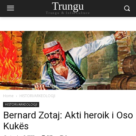
Trungu
Trungu & InforCulture
Home
HISTORI/ARKEOLOGJI
HISTORI/ARKEOLOGJI
Bernard Zotaj: Akti heroik i Oso
Kukës