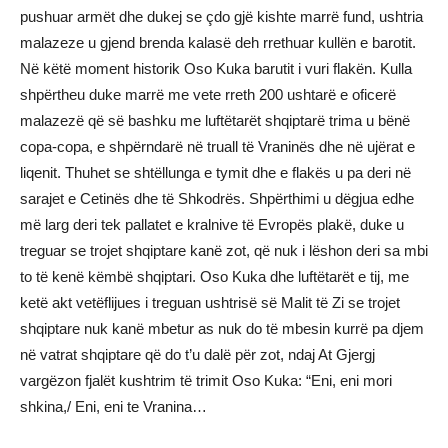
pushuar armët dhe dukej se çdo gjë kishte marrë fund, ushtria
malazeze u gjend brenda kalasë deh rrethuar kullën e barotit.
Në këtë moment historik Oso Kuka barutit i vuri flakën. Kulla
shpërtheu duke marrë me vete rreth 200 ushtarë e oficerë
malazezë që së bashku me luftëtarët shqiptarë trima u bënë
copa-copa, e shpërndarë në truall të Vraninës dhe në ujërat e
liqenit. Thuhet se shtëllunga e tymit dhe e flakës u pa deri në
sarajet e Cetinës dhe të Shkodrës. Shpërthimi u dëgjua edhe
më larg deri tek pallatet e kralnive të Evropës plakë, duke u
treguar se trojet shqiptare kanë zot, që nuk i lëshon deri sa mbi
to të kenë këmbë shqiptari. Oso Kuka dhe luftëtarët e tij, me
ketë akt vetëflijues i treguan ushtrisë së Malit të Zi se trojet
shqiptare nuk kanë mbetur as nuk do të mbesin kurrë pa djem
në vatrat shqiptare që do t’u dalë për zot, ndaj At Gjergj
vargëzon fjalët kushtrim të trimit Oso Kuka: “Eni, eni mori
shkina,/ Eni, eni te Vranina…