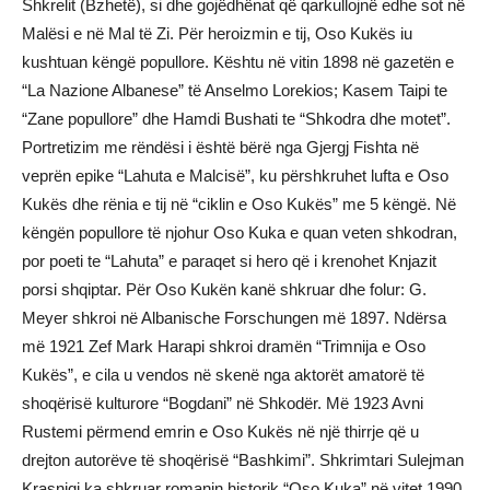
Shkrelit (Bzhetë), si dhe gojëdhënat që qarkullojnë edhe sot në
Malësi e në Mal të Zi. Për heroizmin e tij, Oso Kukës iu
kushtuan këngë popullore. Kështu në vitin 1898 në gazetën e
“La Nazione Albanese” të Anselmo Lorekios; Kasem Taipi te
“Zane popullore” dhe Hamdi Bushati te “Shkodra dhe motet”.
Portretizim me rëndësi i është bërë nga Gjergj Fishta në
veprën epike “Lahuta e Malcisë”, ku përshkruhet lufta e Oso
Kukës dhe rënia e tij në “ciklin e Oso Kukës” me 5 këngë. Në
këngën popullore të njohur Oso Kuka e quan veten shkodran,
por poeti te “Lahuta” e paraqet si hero që i krenohet Knjazit
porsi shqiptar. Për Oso Kukën kanë shkruar dhe folur: G.
Meyer shkroi në Albanische Forschungen më 1897. Ndërsa
më 1921 Zef Mark Harapi shkroi dramën “Trimnija e Oso
Kukës”, e cila u vendos në skenë nga aktorët amatorë të
shoqërisë kulturore “Bogdani” në Shkodër. Më 1923 Avni
Rustemi përmend emrin e Oso Kukës në një thirrje që u
drejton autorëve të shoqërisë “Bashkimi”. Shkrimtari Sulejman
Krasniqi ka shkruar romanin historik “Oso Kuka” në vitet 1990.