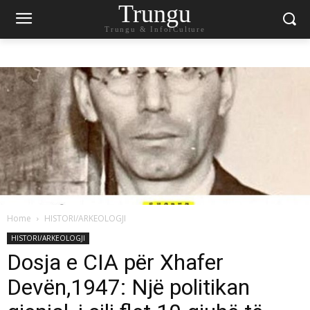
Trungu
Trungu & InforCulture
Home
HISTORI/ARKEOLOGJI
HISTORI/ARKEOLOGJI
Dosja e CIA për Xhafer
Devën,1947: Një politikan