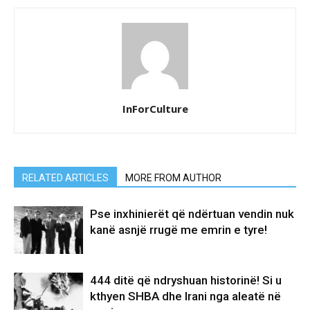
InForCulture
RELATED ARTICLES
MORE FROM AUTHOR
Pse inxhinierët që ndërtuan vendin nuk
kanë asnjë rrugë me emrin e tyre!
444 ditë që ndryshuan historinë! Si u
kthyen SHBA dhe Irani nga aleatë në