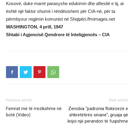
Kosovë, duke marrë parasyshe edukimin dhe aftesitë e tij, ai
është një faktor shumë i rëndësishem për CIA-në, për ta
përmbysur regjimin komunist në Shqipëri./fmimages.net
WASHINGTON, 4 prill, 1947
Shtabi i Agjencisë Qendrore të Inteligjencës – CIA
Previous article
Next article
Femrat më të rrezikshme në
Zenobia “padronia flokëzezë e
botë (Video)
shkretëtirës siriane”, gruaja që
krijoi një perandori të fuqishme