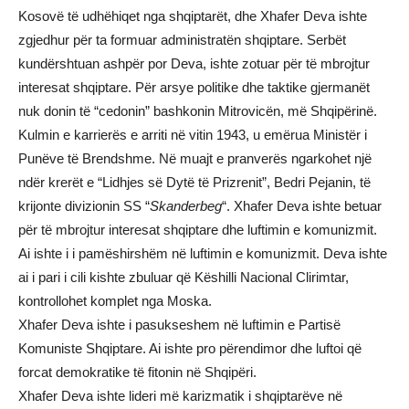
Kosovë të udhëhiqet nga shqiptarët, dhe Xhafer Deva ishte
zgjedhur për ta formuar administratën shqiptare. Serbët
kundërshtuan ashpër por Deva, ishte zotuar për të mbrojtur
interesat shqiptare. Për arsye politike dhe taktike gjermanët
nuk donin të “cedonin” bashkonin Mitrovicën, më Shqipërinë.
Kulmin e karrierës e arriti në vitin 1943, u emёrua Ministёr i
Punёve tё Brendshme. Në muajt e pranverës ngarkohet një
ndër krerët e “Lidhjes së Dytë të Prizrenit”, Bedri Pejanin, të
krijonte divizionin SS “
Skanderbeg
“. Xhafer Deva ishte betuar
për të mbrojtur interesat shqiptare dhe luftimin e komunizmit.
Ai ishte i i pamëshirshëm në luftimin e komunizmit. Deva ishte
ai i pari i cili kishte zbuluar që Këshilli Nacional Clirimtar,
kontrollohet komplet nga Moska.
Xhafer Deva ishte i pasukseshem në luftimin e Partisë
Komuniste Shqiptare. Ai ishte pro përendimor dhe luftoi që
forcat demokratike të fitonin në Shqipëri.
Xhafer Deva ishte lideri më karizmatik i shqiptarëve në