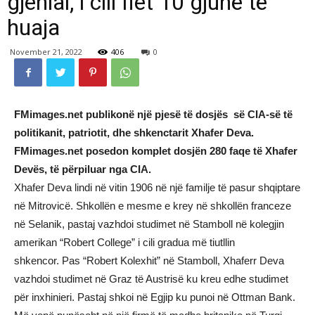
gjenial, i cili flet 10 gjuhë të
huaja
November 21, 2022
406
0
FMimages.net publikonë një pjesë të dosjës së CIA-së të
politikanit, patriotit, dhe shkenctarit Xhafer Deva.
FMimages.net posedon komplet dosjën 280 faqe të Xhafer
Devës, të përpiluar nga CIA.
Xhafer Deva lindi në vitin 1906 në një familje të pasur shqiptare
në Mitrovicë. Shkollën e mesme e krey në shkollën franceze
në Selanik, pastaj vazhdoi studimet në Stamboll në kolegjin
amerikan “Robert College” i cili gradua më tiutllin
shkencor. Pas “Robert Kolexhit” në Stamboll, Xhaferr Deva
vazhdoi studimet në Graz të Austrisë ku kreu edhe studimet
për inxhinieri. Pastaj shkoi në Egjip ku punoi në Ottman Bank.