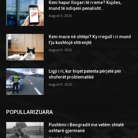
Keni hapur llogari të rreme? Kujdes,
mund të ndiqeni penalisht…
August 9, 2026
Keni mace në shtëpi? Ky rregull i ri mund
t’ju kushtojë shtrenjtë
August 9, 2026
Ligji i ri, kur hiqet patenta përjetë për
shoferët problematikë
August 9, 2026
POPULLARIZUARA
Pushtimi i Beogradit me vetëm shtatë
ushtarë gjermanë
March 2, 2024