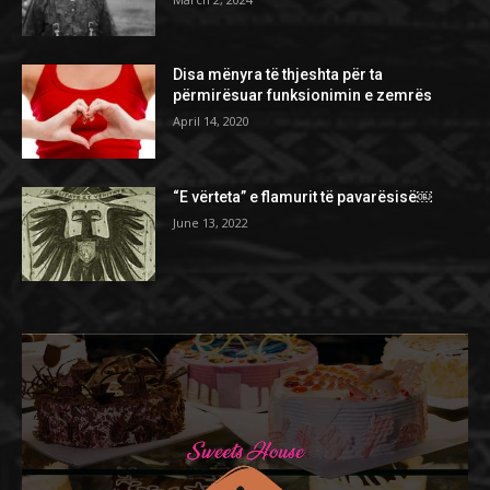
Disa mënyra të thjeshta për ta
përmirësuar funksionimin e zemrës
April 14, 2020
“E vërteta” e flamurit të pavarësisë￼
June 13, 2022