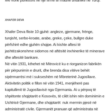
Më vonë punësoht në një firmë të madhe britanike në Turqi.
XHAFER DEVA
Xhafer Deva fliste 10 gjuhë: angleze, gjermane, frënge,
turqisht, serbo-kroate, arabe, greke, çeke, bullgre duke
përfshirë edhe gjuhën shqipe. Ai kishte aftesi të
jashtëzakonshme sidomos në aftësitë inxhinerike të minerave
dhe aftesitë bankare.
Në vitin 1931, kthehet në Mitrovicë ku e riorganizon fabrikën
për përpunimin e drurit, dhe brenda disa vitëve behët
sipërmarrësi më i sukseshëm në Mbreterinë Jugosllave.
Aktivitetin politik e fillon në vitin 1941, menjëherë pas
kapitullimit të Jugosllavisë nga Gjermania. Ai u përpoq të
shpëtonte shqiptarët e Kosovës, të cilët ishin nën dominimin e
Ushtrisë Gjermane, dhe shqiptarët nuk merrnin pjesë në
administratë civile. Gjermanët pranuan që administrata në