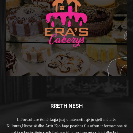
RRETH NESH
InForCulture është faqja juaj e internetit që ju sjell më afër
Kulturës,Historisë dhe Artit.Kjo faqe poashtu i`u ofron informacione të
sakta e kuriozitete rreth fushave të ndryshme nga rajoni dhe bota.