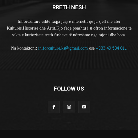
RRETH NESH
InForCulture është faqja juaj e internetit që ju sjell më afër
Kulturës,Historisë dhe Artit.Kjo faqe poashtu i`u ofron informacione të
sakta e kuriozitete rreth fushave të ndryshme nga rajoni dhe bota.
Na kontaktoni:
in.forculture.ks@gmail.com
ose
+383 49 584 011
FOLLOW US