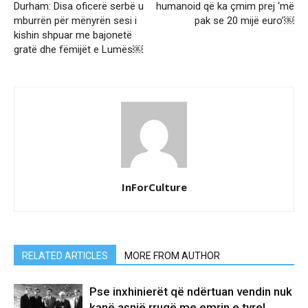
Durham: Disa oficerë serbë u
humanoid që ka çmim prej ‘më
mburrën për mënyrën sesi i
pak se 20 mijë euro’￼
kishin shpuar me bajonetë
gratë dhe fëmijët e Lumës￼
InForCulture
RELATED ARTICLES
MORE FROM AUTHOR
Pse inxhinierët që ndërtuan vendin nuk
kanë asnjë rrugë me emrin e tyre!