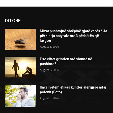
DITORE
Mizat pushtojnë shtëpinë gjatë verës? Ja
përzierja natyrale me 3 përbërës që i
largon
August 5, 2026
Pse çiftet grinden më shumë në
pushime?
August 5, 2026
Ilaçi i vetëm efikas kundër alergjisë ndaj
polenit (Foto)
August 5, 2026