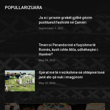
POPULLARIZUARA
Ja si i prisnin grekët gjithë gëzim
pushtuesit fashistë në Çamëri
September 1, 2021
Tmerroi Perandorinë e fuqishme të
Romës, kush ishte Atila, udhëheqësi i
Hunëve?
May 14, 2022
Gjërat më të rrezikshme në shtëpinë tonë
janë ato që nuk i imagjinoni
May 22, 2024