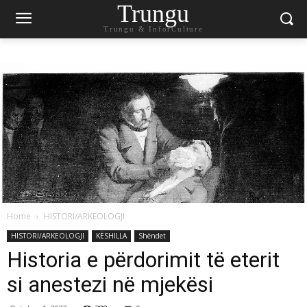
Trungu
Trungu & InforCulture
Home
HISTORI/ARKEOLOGJI
HISTORI/ARKEOLOGJI
KËSHILLA
Shëndet
​Historia e përdorimit të eterit
si anestezi në mjekësi