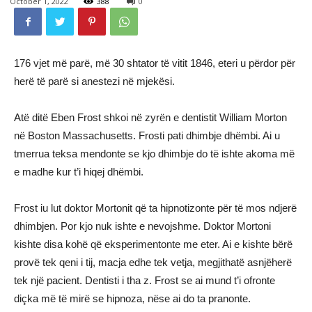
October 1, 2022
388
0
176 vjet më parë, më 30 shtator të vitit 1846, eteri u përdor për
herë të parë si anestezi në mjekësi.
Atë ditë Eben Frost shkoi në zyrën e dentistit William Morton
në Boston Massachusetts. Frosti pati dhimbje dhëmbi. Ai u
tmerrua teksa mendonte se kjo dhimbje do të ishte akoma më
e madhe kur t’i hiqej dhëmbi.
Frost iu lut doktor Mortonit që ta hipnotizonte për të mos ndjerë
dhimbjen. Por kjo nuk ishte e nevojshme. Doktor Mortoni
kishte disa kohë që eksperimentonte me eter. Ai e kishte bërë
provë tek qeni i tij, macja edhe tek vetja, megjithatë asnjëherë
tek një pacient. Dentisti i tha z. Frost se ai mund t’i ofronte
diçka më të mirë se hipnoza, nëse ai do ta pranonte.