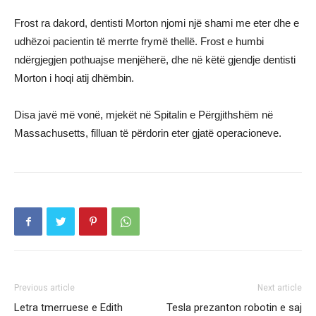
Frost ra dakord, dentisti Morton njomi një shami me eter dhe e
udhëzoi pacientin të merrte frymë thellë. Frost e humbi
ndërgjegjen pothuajse menjëherë, dhe në këtë gjendje dentisti
Morton i hoqi atij dhëmbin.
Disa javë më vonë, mjekët në Spitalin e Përgjithshëm në
Massachusetts, filluan të përdorin eter gjatë operacioneve.
Previous article
Next article
Letra tmerruese e Edith
Tesla prezanton robotin e saj