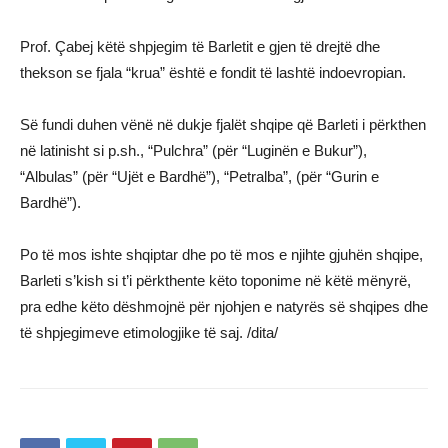
Prof. Çabej këtë shpjegim të Barletit e gjen të drejtë dhe
thekson se fjala “krua” është e fondit të lashtë indoevropian.
Së fundi duhen vënë në dukje fjalët shqipe që Barleti i përkthen
në latinisht si p.sh., “Pulchra” (për “Luginën e Bukur”),
“Albulas” (për “Ujët e Bardhë”), “Petralba”, (për “Gurin e
Bardhë”).
Po të mos ishte shqiptar dhe po të mos e njihte gjuhën shqipe,
Barleti s’kish si t’i përkthente këto toponime në këtë mënyrë,
pra edhe këto dëshmojnë për njohjen e natyrës së shqipes dhe
të shpjegimeve etimologjike të saj. /dita/