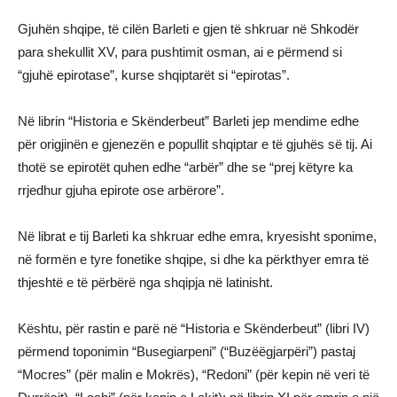
Gjuhën shqipe, të cilën Barleti e gjen të shkruar në Shkodër
para shekullit XV, para pushtimit osman, ai e përmend si
“gjuhë epirotase”, kurse shqiptarët si “epirotas”.
Në librin “Historia e Skënderbeut” Barleti jep mendime edhe
për origjinën e gjenezën e popullit shqiptar e të gjuhës së tij. Ai
thotë se epirotët quhen edhe “arbër” dhe se “prej këtyre ka
rrjedhur gjuha epirote ose arbërore”.
Në librat e tij Barleti ka shkruar edhe emra, kryesisht sponime,
në formën e tyre fonetike shqipe, si dhe ka përkthyer emra të
thjeshtë e të përbërë nga shqipja në latinisht.
Kështu, për rastin e parë në “Historia e Skënderbeut” (libri IV)
përmend toponimin “Busegiarpeni” (“Buzëëgjarpëri”) pastaj
“Mocres” (për malin e Mokrës), “Redoni” (për kepin në veri të