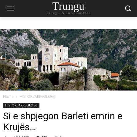
Trungu
Trungu & InforCulture
Home
HISTORI/ARKEOLOGJI
HISTORI/ARKEOLOGJI
Si e shpjegon Barleti emrin e
Krujës…