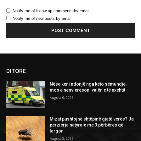
Notify me of follow-up comments by email.
Notify me of new posts by email.
DITORE
Nëse keni ndonjë nga këto sëmundje,
mos e nënvlerësoni valën e të nxehtit
August 6, 2026
Mizat pushtojnë shtëpinë gjatë verës? Ja
përzierja natyrale me 3 përbërës që i
largon
August 5, 2026