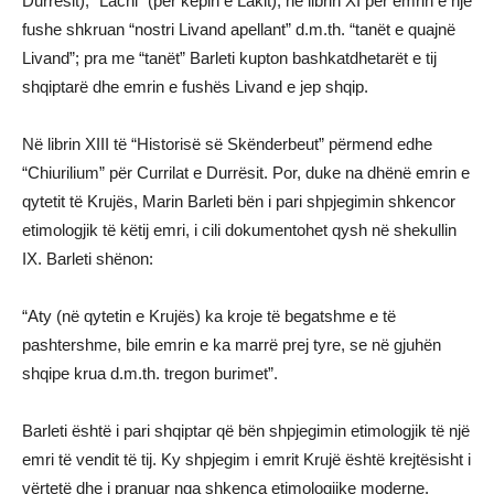
Durrësit), “Lachi” (për kepin e Lakit); në librin XI për emrin e një
fushe shkruan “nostri Livand apellant” d.m.th. “tanët e quajnë
Livand”; pra me “tanët” Barleti kupton bashkatdhetarët e tij
shqiptarë dhe emrin e fushës Livand e jep shqip.
Në librin XIII të “Historisë së Skënderbeut” përmend edhe
“Chiurilium” për Currilat e Durrësit. Por, duke na dhënë emrin e
qytetit të Krujës, Marin Barleti bën i pari shpjegimin shkencor
etimologjik të këtij emri, i cili dokumentohet qysh në shekullin
IX. Barleti shënon:
“Aty (në qytetin e Krujës) ka kroje të begatshme e të
pashtershme, bile emrin e ka marrë prej tyre, se në gjuhën
shqipe krua d.m.th. tregon burimet”.
Barleti është i pari shqiptar që bën shpjegimin etimologjik të një
emri të vendit të tij. Ky shpjegim i emrit Krujë është krejtësisht i
vërtetë dhe i pranuar nga shkenca etimologjike moderne.