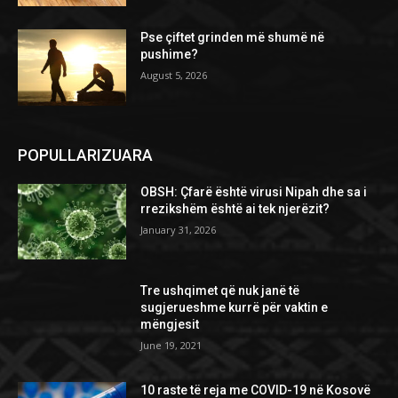
Pse çiftet grinden më shumë në
pushime?
August 5, 2026
POPULLARIZUARA
OBSH: Çfarë është virusi Nipah dhe sa i
rrezikshëm është ai tek njerëzit?
January 31, 2026
Tre ushqimet që nuk janë të
sugjerueshme kurrë për vaktin e
mëngjesit
June 19, 2021
10 raste të reja me COVID-19 në Kosovë