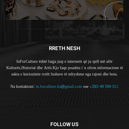
RRETH NESH
InForCulture është faqja juaj e internetit që ju sjell më afër
Kulturës,Historisë dhe Artit.Kjo faqe poashtu i`u ofron informacione të
sakta e kuriozitete rreth fushave të ndryshme nga rajoni dhe bota.
Na kontaktoni:
in.forculture.ks@gmail.com
ose
+383 49 584 011
FOLLOW US