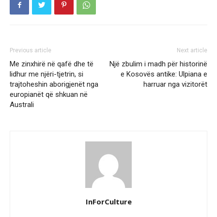
Previous article
Next article
Me zinxhirë në qafë dhe të
Një zbulim i madh për historinë
lidhur me njëri-tjetrin, si
e Kosovës antike: Ulpiana e
trajtoheshin aborigjenët nga
harruar nga vizitorët
europianët që shkuan në
Australi
InForCulture