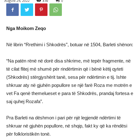
August 24, 2022
370
0
Nga Moikom Zeqo
Në librin “Rrethimi i Shkodrës”, botuar në 1504, Barleti shënon:
“Na patën rënë në dorë disa shkrime, më tepër fragmente, në
të cilat flitej më shumë për rindërtimin që i bënë këtij qyteti
(Shkodrës) stërgjyshërit tanë, sesa për ndërtimin e tij. Ishte
shkruar aty në gjuhën popullore se një farë Roza me motrën e
vet Fa qenë themelueset e para të Shkodrës, prandaj fortesa e
saj quhej Rozafa”.
Pra Barleti na dëshmon i pari për një legjendë ndërtimi të
shkruar në gjuhën popullore, në shqip, fakt ky që ka rëndësi
për folkloristikën tonë.