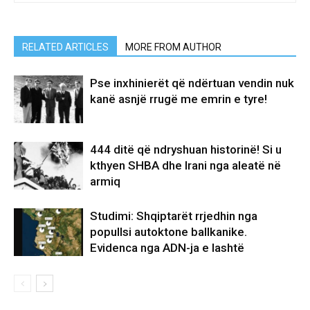
RELATED ARTICLES
MORE FROM AUTHOR
Pse inxhinierët që ndërtuan vendin nuk
kanë asnjë rrugë me emrin e tyre!
444 ditë që ndryshuan historinë! Si u
kthyen SHBA dhe Irani nga aleatë në
armiq
Studimi: Shqiptarët rrjedhin nga
popullsi autoktone ballkanike.
Evidenca nga ADN-ja e lashtë