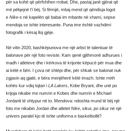
për sa kohë që përfshihen rrobat. Dhe, pastaj janë gjërat që
më pëlqejnë t’i bëj. Si fëmijë, mbaj mend që qëndisja logot
e
Nike
-s në kapelën që babai im mbante në xhami, sepse
mendoja se ishte interesante. Puna ime është vazhdimi
fotografik i kësaj lloj gjëje.
Në vitin 2020, bashkëpunova me një artist të talentuar të
balonave për një foto reviste. Kam qenë gjithmonë adhurues i
madh i atleteve dhe i kërkova të krijonte këpucë për mua dhe
ai këtë e bëri. I çova në shtëpi dhe, për shkak se balonat nuk
zgjasin aq gjatë, e bëra menjëherë këtë imazh. Ishte rreth
kohës kur vdiq lojtari i
LA Lakers
, Kobe Bryant, dhe unë po
krijoja nikabe me numrin e Kobes dhe numrin e Michael
Jordanit të shtypur në to. Mendova: ndoshta mund të bëj një
foto me nikabin Jordan dhe atletet
Nike
, sikur, po sikur në një
univers paralel kjo të ishte uniforma e basketbollit?