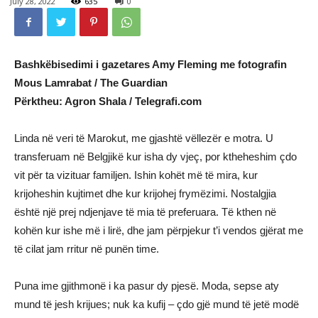
July 28, 2022
635
0
Bashkëbisedimi i gazetares Amy Fleming me fotografin
Mous Lamrabat / The Guardian
Përktheu: Agron Shala / Telegrafi.com
Linda në veri të Marokut, me gjashtë vëllezër e motra. U
transferuam në Belgjikë kur isha dy vjeç, por ktheheshim çdo
vit për ta vizituar familjen. Ishin kohët më të mira, kur
krijoheshin kujtimet dhe kur krijohej frymëzimi. Nostalgjia
është një prej ndjenjave të mia të preferuara. Të kthen në
kohën kur ishe më i lirë, dhe jam përpjekur t’i vendos gjërat me
të cilat jam rritur në punën time.
Puna ime gjithmonë i ka pasur dy pjesë. Moda, sepse aty
mund të jesh krijues; nuk ka kufij – çdo gjë mund të jetë modë