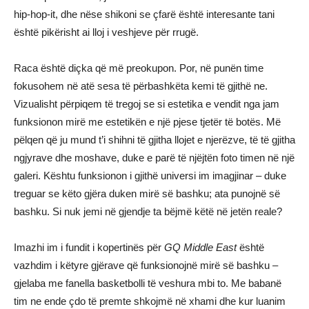
hip-hop-it, dhe nëse shikoni se çfarë është interesante tani
është pikërisht ai lloj i veshjeve për rrugë.
Raca është diçka që më preokupon. Por, në punën time
fokusohem në atë sesa të përbashkëta kemi të gjithë ne.
Vizualisht përpiqem të tregoj se si estetika e vendit nga jam
funksionon mirë me estetikën e një pjese tjetër të botës. Më
pëlqen që ju mund t’i shihni të gjitha llojet e njerëzve, të të gjitha
ngjyrave dhe moshave, duke e parë të njëjtën foto timen në një
galeri. Kështu funksionon i gjithë universi im imagjinar – duke
treguar se këto gjëra duken mirë së bashku; ata punojnë së
bashku. Si nuk jemi në gjendje ta bëjmë këtë në jetën reale?
Imazhi im i fundit i kopertinës për
GQ Middle East
është
vazhdim i këtyre gjërave që funksionojnë mirë së bashku –
gjelaba me fanella basketbolli të veshura mbi to. Me babanë
tim ne ende çdo të premte shkojmë në xhami dhe kur luanim