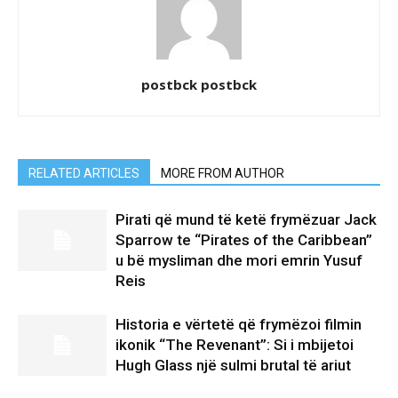
postbck postbck
RELATED ARTICLES
MORE FROM AUTHOR
Pirati që mund të ketë frymëzuar Jack
Sparrow te “Pirates of the Caribbean”
u bë mysliman dhe mori emrin Yusuf
Reis
Historia e vërtetë që frymëzoi filmin
ikonik “The Revenant”: Si i mbijetoi
Hugh Glass një sulmi brutal të ariut