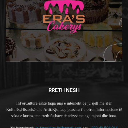
RRETH NESH
InForCulture është faqja juaj e internetit që ju sjell më afër
Kulturës,Historisë dhe Artit.Kjo faqe poashtu i`u ofron informacione të
sakta e kuriozitete rreth fushave të ndryshme nga rajoni dhe bota.