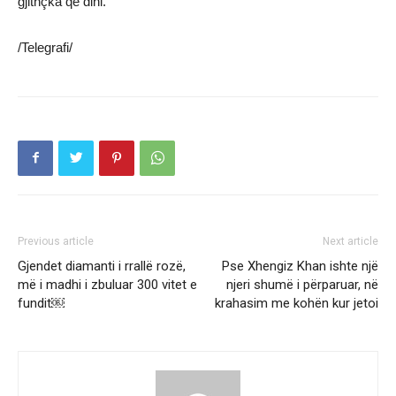
gjithçka që dini.”
/Telegrafi/
Previous article
Next article
Gjendet diamanti i rrallë rozë,
Pse Xhengiz Khan ishte një
më i madhi i zbuluar 300 vitet e
njeri shumë i përparuar, në
fundit￼
krahasim me kohën kur jetoi