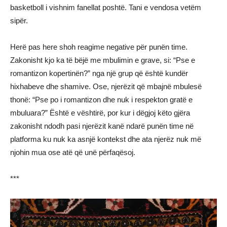
basketboll i vishnim fanellat poshtë. Tani e vendosa vetëm
sipër.
Herë pas here shoh reagime negative për punën time.
Zakonisht kjo ka të bëjë me mbulimin e grave, si: “Pse e
romantizon kopertinën?” nga një grup që është kundër
hixhabeve dhe shamive. Ose, njerëzit që mbajnë mbulesë
thonë: “Pse po i romantizon dhe nuk i respekton gratë e
mbuluara?” Është e vështirë, por kur i dëgjoj këto gjëra
zakonisht ndodh pasi njerëzit kanë ndarë punën time në
platforma ku nuk ka asnjë kontekst dhe ata njerëz nuk më
njohin mua ose atë që unë përfaqësoj.
***