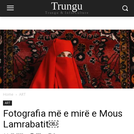
Trungu
Trungu & InforCulture
Home
ART
ART
Fotografia më e mirë e Mous
Lamrabatit￼