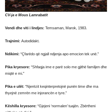
CV-ja e Mous Lamrabatit
Vendi dhe viti i lindjes:
Temsaman, Marok, 1983.
Trajnimi:
Autodidakt.
Ndikimi:
“Çfarëdo që ngjall ndjenja apo emocion tek unë.”
Pika kryesore:
“Shfaqja ime e parë solo me gjithë familjen dhe
miqtë e mi.”
Pika e ulët:
“Njerëzit keqinterpretojnë punën time dhe ma
thyejnë zemrën me injorancën e tyre.”
Këshilla kryesore:
“Gjejeni ‘normalen’ tuajën. Zbërtheni