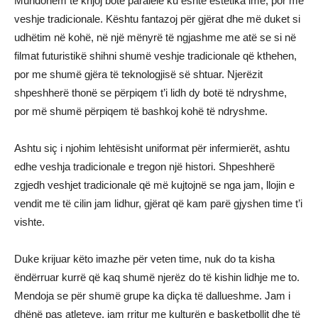
Mundohem të krijoj botë paralele ku është estetika ime, por me
veshje tradicionale. Kështu fantazoj për gjërat dhe më duket si
udhëtim në kohë, në një mënyrë të ngjashme me atë se si në
filmat futuristikë shihni shumë veshje tradicionale që kthehen,
por me shumë gjëra të teknologjisë së shtuar. Njerëzit
shpeshherë thonë se përpiqem t’i lidh dy botë të ndryshme,
por më shumë përpiqem të bashkoj kohë të ndryshme.
Ashtu siç i njohim lehtësisht uniformat për infermierët, ashtu
edhe veshja tradicionale e tregon një histori. Shpeshherë
zgjedh veshjet tradicionale që më kujtojnë se nga jam, llojin e
vendit me të cilin jam lidhur, gjërat që kam parë gjyshen time t’i
vishte.
Duke krijuar këto imazhe për veten time, nuk do ta kisha
ëndërruar kurrë që kaq shumë njerëz do të kishin lidhje me to.
Mendoja se për shumë grupe ka diçka të dallueshme. Jam i
dhënë pas atleteve, jam rritur me kulturën e basketbollit dhe të