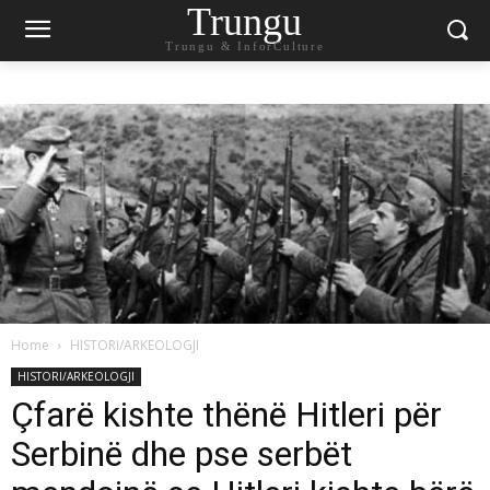
Trungu
Trungu & InforCulture
Home
HISTORI/ARKEOLOGJI
HISTORI/ARKEOLOGJI
Çfarë kishte thënë Hitleri për
Serbinë dhe pse serbët