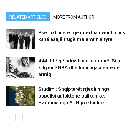
RELATED ARTICLES
MORE FROM AUTHOR
Pse inxhinierët që ndërtuan vendin nuk
kanë asnjë rrugë me emrin e tyre!
444 ditë që ndryshuan historinë! Si u
kthyen SHBA dhe Irani nga aleatë në
armiq
Studimi: Shqiptarët rrjedhin nga
popullsi autoktone ballkanike.
Evidenca nga ADN-ja e lashtë