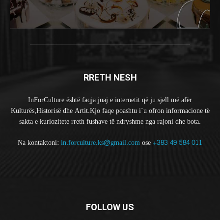
RRETH NESH
InForCulture është faqja juaj e internetit që ju sjell më afër
Kulturës,Historisë dhe Artit.Kjo faqe poashtu i`u ofron informacione të
sakta e kuriozitete rreth fushave të ndryshme nga rajoni dhe bota.
Na kontaktoni:
in.forculture.ks@gmail.com
ose
+383 49 584 011
FOLLOW US