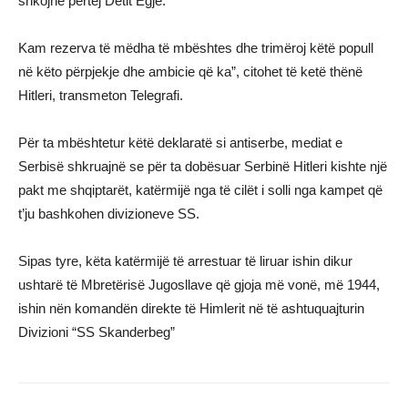
shkojnë përtej Detit Egje.
Kam rezerva të mëdha të mbështes dhe trimëroj këtë popull
në këto përpjekje dhe ambicie që ka”, citohet të ketë thënë
Hitleri, transmeton Telegrafi.
Për ta mbështetur këtë deklaratë si antiserbe, mediat e
Serbisë shkruajnë se për ta dobësuar Serbinë Hitleri kishte një
pakt me shqiptarët, katërmijë nga të cilët i solli nga kampet që
t’ju bashkohen divizioneve SS.
Sipas tyre, këta katërmijë të arrestuar të liruar ishin dikur
ushtarë të Mbretërisë Jugosllave që gjoja më vonë, më 1944,
ishin nën komandën direkte të Himlerit në të ashtuquajturin
Divizioni “SS Skanderbeg”