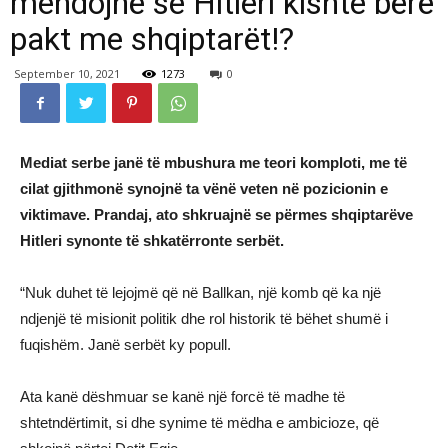
mendojnë se Hitleri kishte bërë
pakt me shqiptarët!?
September 10, 2021
1273
0
Mediat serbe janë të mbushura me teori komploti, me të
cilat gjithmonë synojnë ta vënë veten në pozicionin e
viktimave. Prandaj, ato shkruajnë se përmes shqiptarëve
Hitleri synonte të shkatërronte serbët.
“Nuk duhet të lejojmë që në Ballkan, një komb që ka një
ndjenjë të misionit politik dhe rol historik të bëhet shumë i
fuqishëm. Janë serbët ky popull.
Ata kanë dëshmuar se kanë një forcë të madhe të
shtetndërtimit, si dhe synime të mëdha e ambicioze, që