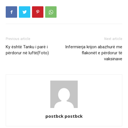
Previous article
Next article
Ky është Tanku i parë i
Infermierja krijon abazhurë me
përdorur në luftë(Foto)
flakonët e përdorur të
vaksinave
postbck postbck