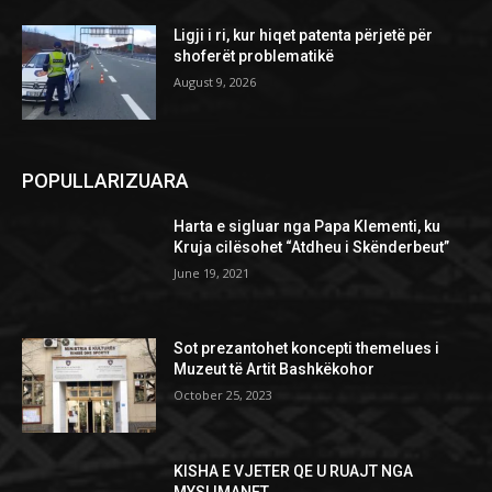
Ligji i ri, kur hiqet patenta përjetë për
shoferët problematikë
August 9, 2026
POPULLARIZUARA
Harta e sigluar nga Papa Klementi, ku
Kruja cilësohet “Atdheu i Skënderbeut”
June 19, 2021
Sot prezantohet koncepti themelues i
Muzeut të Artit Bashkëkohor
October 25, 2023
KISHA E VJETER QE U RUAJT NGA
MYSLIMANET