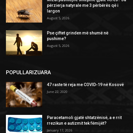
përzierja natyrale me 3 përbërës që i
largon
August 5, 2026
Pse çiftet grinden më shumë në
pushime?
August 5, 2026
POPULLARIZUARA
47 raste të reja me COVID-19 në Kosovë
June 22, 2020
Paracetamoli gjatë shtatzënisë, a e rrit
rrezikun e autizmit tek fëmijët?
January 17, 2026