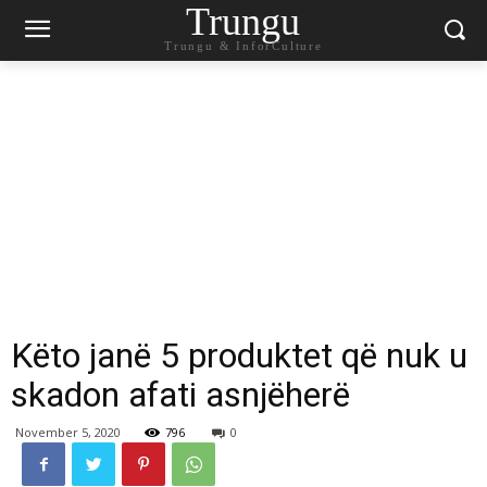
Trungu
Trungu & InforCulture
Këto janë 5 produktet që nuk u
skadon afati asnjëherë
November 5, 2020
796
0