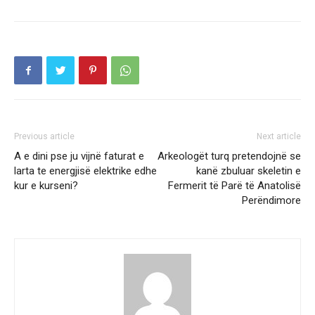
Previous article
Next article
A e dini pse ju vijnë faturat e
Arkeologët turq pretendojnë se
larta te energjisë elektrike edhe
kanë zbuluar skeletin e
kur e kurseni?
Fermerit të Parë të Anatolisë
Perëndimore