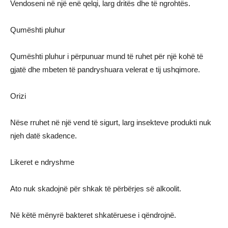
Vendoseni në një enë qelqi, larg dritës dhe të ngrohtës.
Qumështi pluhur
Qumështi pluhur i përpunuar mund të ruhet për një kohë të
gjatë dhe mbeten të pandryshuara velerat e tij ushqimore.
Orizi
Nëse rruhet në një vend të sigurt, larg insekteve produkti nuk
njeh datë skadence.
Likeret e ndryshme
Ato nuk skadojnë për shkak të përbërjes së alkoolit.
Në këtë mënyrë bakteret shkatëruese i qëndrojnë.