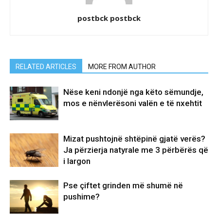
postbck postbck
RELATED ARTICLES
MORE FROM AUTHOR
Nëse keni ndonjë nga këto sëmundje,
mos e nënvlerësoni valën e të nxehtit
Mizat pushtojnë shtëpinë gjatë verës?
Ja përzierja natyrale me 3 përbërës që
i largon
Pse çiftet grinden më shumë në
pushime?