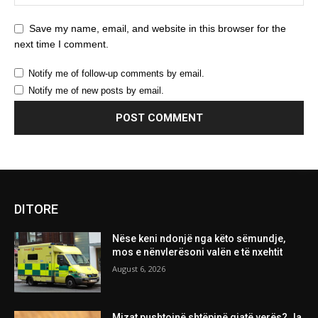
Save my name, email, and website in this browser for the
next time I comment.
Notify me of follow-up comments by email.
Notify me of new posts by email.
DITORE
Nëse keni ndonjë nga këto sëmundje,
mos e nënvlerësoni valën e të nxehtit
August 6, 2026
Mizat pushtojnë shtëpinë gjatë verës? Ja