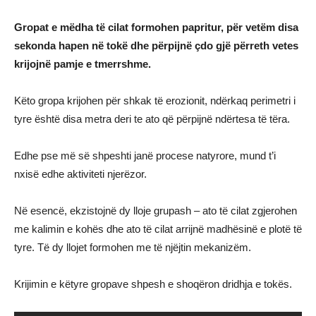
Gropat e mëdha të cilat formohen papritur, për vetëm disa
sekonda hapen në tokë dhe përpijnë çdo gjë përreth vetes
krijojnë pamje e tmerrshme.
Këto gropa krijohen për shkak të erozionit, ndërkaq perimetri i
tyre është disa metra deri te ato që përpijnë ndërtesa të tëra.
Edhe pse më së shpeshti janë procese natyrore, mund t’i
nxisë edhe aktiviteti njerëzor.
Në esencë, ekzistojnë dy lloje grupash – ato të cilat zgjerohen
me kalimin e kohës dhe ato të cilat arrijnë madhësinë e plotë të
tyre. Të dy llojet formohen me të njëjtin mekanizëm.
Krijimin e këtyre gropave shpesh e shoqëron dridhja e tokës.