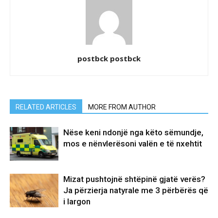
postbck postbck
RELATED ARTICLES
MORE FROM AUTHOR
Nëse keni ndonjë nga këto sëmundje,
mos e nënvlerësoni valën e të nxehtit
Mizat pushtojnë shtëpinë gjatë verës?
Ja përzierja natyrale me 3 përbërës që
i largon