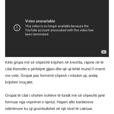
Këto gropa më së shpeshti krijohen në kreshta, rajone në të
cilat themelin e përbëjnë gjipsi dhe që uji lehtë mund t’i marrë
me vete. Gropat pas formimit shpesh i mbulon uji, andaj
krijohen moçalet.
Gropat të cilat i shohim kohëve të fundit më së shpeshti janë
formuar nga veprimet e njeriut. Hapen afër kantiereve
ndërtimore ku uji grumbullohet në një nivel të caktuar.