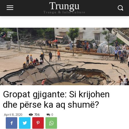
Trungu
Trungu & InforCulture
Gropat gjigante: Si krijohen
dhe përse ka aq shumë?
April 8, 2020
706
0