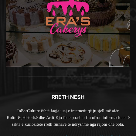
RRETH NESH
InForCulture është faqja juaj e internetit që ju sjell më afër
Kulturës,Historisë dhe Artit.Kjo faqe poashtu i`u ofron informacione të
sakta e kuriozitete rreth fushave të ndryshme nga rajoni dhe bota.