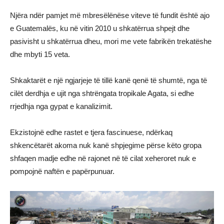
Njëra ndër pamjet më mbresëlënëse viteve të fundit është ajo
e Guatemalës, ku në vitin 2010 u shkatërrua shpejt dhe
pasivisht u shkatërrua dheu, mori me vete fabrikën trekatëshe
dhe mbyti 15 veta.
Shkaktarët e një ngjarjeje të tillë kanë qenë të shumtë, nga të
cilët derdhja e ujit nga shtrëngata tropikale Agata, si edhe
rrjedhja nga gypat e kanalizimit.
Ekzistojnë edhe rastet e tjera fascinuese, ndërkaq
shkencëtarët akoma nuk kanë shpjegime përse këto gropa
shfaqen madje edhe në rajonet në të cilat xeheroret nuk e
pompojnë naftën e papërpunuar.