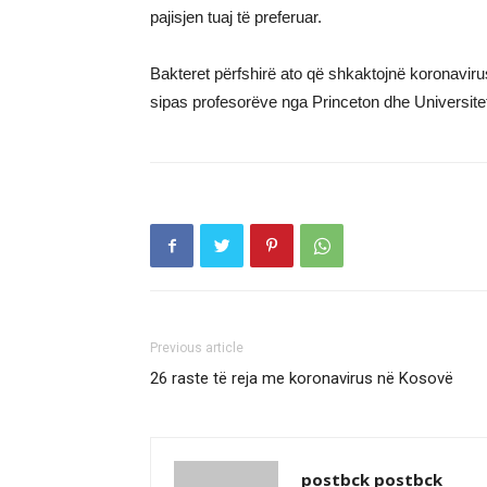
pajisjen tuaj të preferuar.
Bakteret përfshirë ato që shkaktojnë koronavirusi
sipas profesorëve nga Princeton dhe Universitet
Previous article
26 raste të reja me koronavirus në Kosovë
postbck postbck