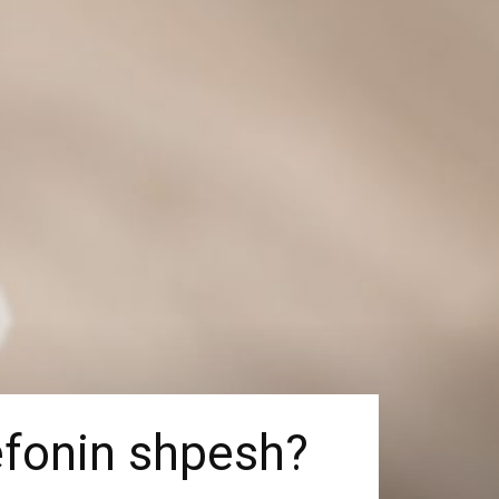
efonin shpesh?