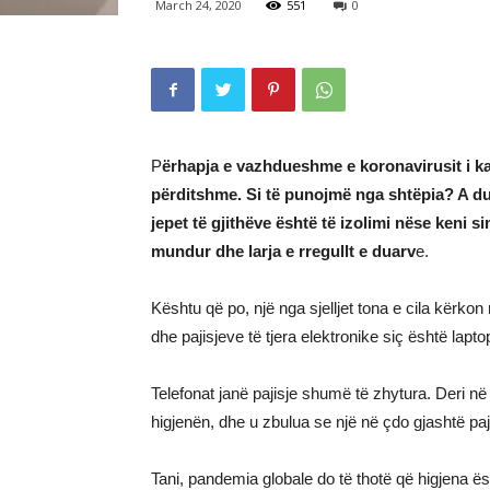
March 24, 2020
551
0
P
ërhapja e vazhdueshme e koronavirusit i ka b
përditshme. Si të punojmë nga shtëpia? A duh
jepet të gjithëve është të izolimi nëse keni
mundur dhe larja e rregullt e duarv
e.
Kështu që po, një nga sjelljet tona e cila kërkon
dhe pajisjeve të tjera elektronike siç është laptopi
Telefonat janë pajisje shumë të zhytura. Deri në 
higjenën, dhe u zbulua se një në çdo gjashtë pa
Tani, pandemia globale do të thotë që higjena ë