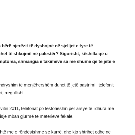
ërë njerëzit të dyshojnë në sjelljet e tyre të
et të shkojmë në palestër? Sigurisht, këshilla që u
 simptoma, shmangia e takimeve sa më shumë që të jetë e
 ndryshim të menjëhershëm duhet të jetë pastrimi i telefonit
, rregullisht.
vitin 2011, telefonat po testoheshin për arsye të lidhura me
jisje mban gjurmë të materieve fekale.
shtë më e rëndësishme se kurrë, dhe kjo shtrihet edhe në