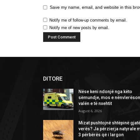
Save my name, email, and website in this bro
Notify me of follow-up comments by email.
Notify me of new posts by email.
DITORE
Nëse keni ndonjë nga këto
sëmundje, mos e nënvlerëson
valën e të nxehtit
August 6, 2026
Mizat pushtojnë shtëpinë gjat
verës? Ja përzierja natyrale 
3 përbërës që i largon