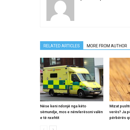
RELATED ARTICLES
MORE FROM AUTHOR
Nëse keni ndonjë nga këto
Mizat pusht
sëmundje, mos e nënvlerësoni valën
verës? Ja p
e të nxehtit
përbërës që