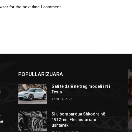
wser for the next time I comment.
POPULLARIZUARA
Gati të dalë në treg modeli i ri i
i
Tesla
April 11, 2023
Si u bombardua Shkodra në
ë
1912-ën! Flet historiani
me
ushtarak!