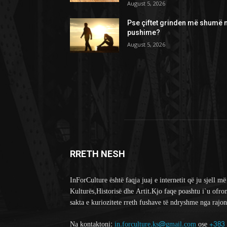
August 5, 2026
Pse çiftet grinden më shumë 
pushime?
August 5, 2026
RRETH NESH
InForCulture është faqja juaj e internetit që ju sjell më
Kulturës,Historisë dhe Artit.Kjo faqe poashtu i`u ofro
sakta e kuriozitete rreth fushave të ndryshme nga rajon
Na kontaktoni:
in.forculture.ks@gmail.com
ose
+383 