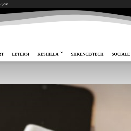
 / Join
RT
LETËRSI
KËSHILLA
SHKENCË/TECH
SOCIALE