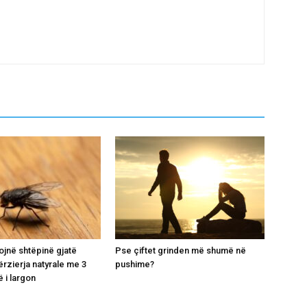
ojnë shtëpinë gjatë
Pse çiftet grinden më shumë në
ërzierja natyrale me 3
pushime?
 i largon