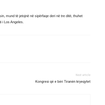
n, mund të jetojnë në sipërfaqe deri në tre ditë, thuhet
i i Los Angeles.
Next article
Kongresi që e bëri Tiranën kryeqytet