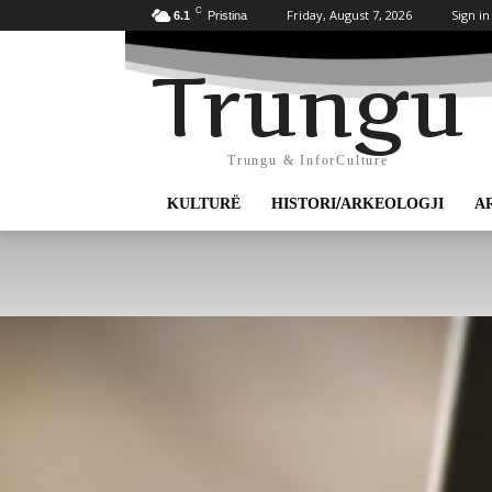
C
Friday, August 7, 2026
Sign in
6.1
Pristina
Trungu
Trungu & InforCulture
KULTURË
HISTORI/ARKEOLOGJI
A