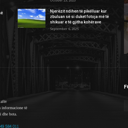
October 23, 2023
Njerëzit ndihen të pikëlluar kur
në
zbuluan së si duket fotoja më të
shikuar e të gjitha kohërave
September 6, 2025
F
 afër
n informacione të
i dhe bota.
49 584 011