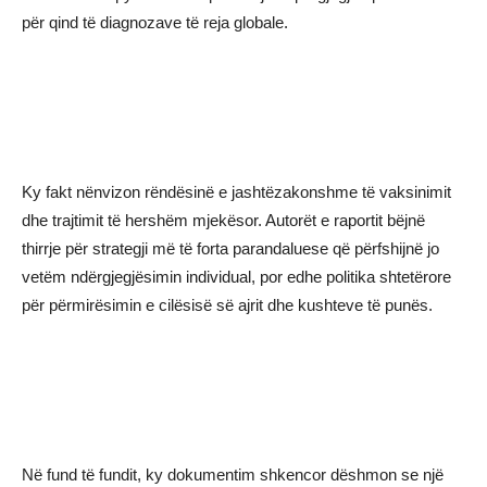
për qind të diagnozave të reja globale.
Ky fakt nënvizon rëndësinë e jashtëzakonshme të vaksinimit
dhe trajtimit të hershëm mjekësor. Autorët e raportit bëjnë
thirrje për strategji më të forta parandaluese që përfshijnë jo
vetëm ndërgjegjësimin individual, por edhe politika shtetërore
për përmirësimin e cilësisë së ajrit dhe kushteve të punës.
Në fund të fundit, ky dokumentim shkencor dëshmon se një