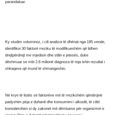
parandaluar.
Ky studim voluminoz, i cili analizoi të dhënat nga 185 vende,
identifikoi 30 faktorë rreziku të modifikueshëm që lidhen
drejtpërdrejt me mjedisin dhe stilin e jetesës, duke
dëshmuar se mbi 2.6 milionë diagnoza të reja ishin rezultat i
shkaqeve që mund të shmangeshin.
Në krye të listës së faktorëve më të rrezikshëm qëndrojnë
padyshim pirja e duhanit dhe konsumimi i alkoolit, të cilët
konsiderohen si dy zakonet më dëmtuese për organizmin e