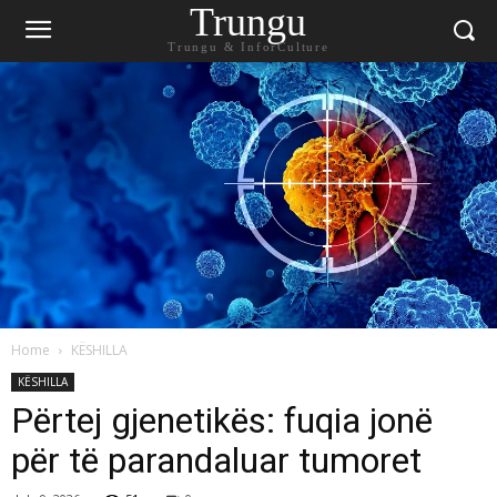
Trungu
Trungu & InforCulture
Home
KËSHILLA
KËSHILLA
Përtej gjenetikës: fuqia jonë
për të parandaluar tumoret