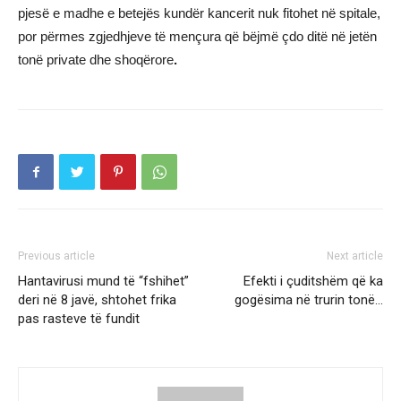
pjesë e madhe e betejës kundër kancerit nuk fitohet në spitale,
por përmes zgjedhjeve të mençura që bëjmë çdo ditë në jetën
tonë private dhe shoqërore
.
Previous article
Next article
Hantavirusi mund të “fshihet”
Efekti i çuditshëm që ka
deri në 8 javë, shtohet frika
gogësima në trurin tonë…
pas rasteve të fundit