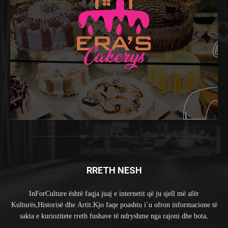
RRETH NESH
InForCulture është faqja juaj e internetit që ju sjell më afër
Kulturës,Historisë dhe Artit.Kjo faqe poashtu i`u ofron informacione të
sakta e kuriozitete rreth fushave të ndryshme nga rajoni dhe bota.