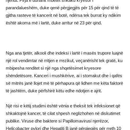
njeriut. Pirja e duhanit mbetet shkaku kryesor i
parandalueshëm, duke qenë përgjegjës për 15 për qind të të
gjitha rasteve të kancerit në botë, ndërsa tek burrat ky ndikim
është akoma më i lartë, duke arritur në 23 për qind.
Nga ana tjetër, alkooli dhe indeksi i lartë i masës trupore luajnë
një rol vendimtar në rritjen e rrezikut, veçanërisht tek gratë, ku
mbipesha renditet si një nga shqetësimet kryesore
shëndetësore. Kanceri i mushkërive, ai i stomakut dhe i qafës
së mitrës janë llojet më të përhapura që lidhen me këta faktorë
të jashtëm, duke përfshirë këtu edhe ndotjen e ajrit.
Një risi e këtij studimi është vënia e theksit tek infeksionet që
shkaktojnë kancer, të cilat shpesh neglizhohen në diskutimet
publike. Viruse dhe baktere si Papillomavirusi njerëzor,
Helicobacter pylori dhe Hepatiti B janë përgjegjës për rreth 10