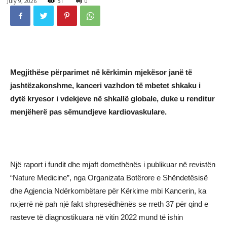
July 9, 2026
51
0
Megjithëse përparimet në kërkimin mjekësor janë të
jashtëzakonshme, kanceri vazhdon të mbetet shkaku i
dytë kryesor i vdekjeve në shkallë globale, duke u renditur
menjëherë pas sëmundjeve kardiovaskulare.
Një raport i fundit dhe mjaft domethënës i publikuar në revistën
“Nature Medicine”, nga Organizata Botërore e Shëndetësisë
dhe Agjencia Ndërkombëtare për Kërkime mbi Kancerin, ka
nxjerrë në pah një fakt shpresëdhënës se rreth 37 për qind e
rasteve të diagnostikuara në vitin 2022 mund të ishin