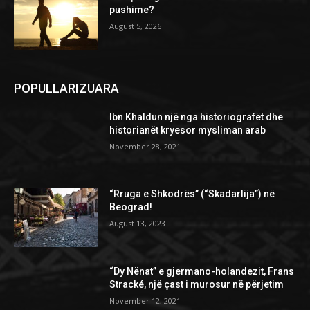
pushime?
August 5, 2026
POPULLARIZUARA
Ibn Khaldun një nga historiografët dhe
historianët kryesor mysliman arab
November 28, 2021
“Rruga e Shkodrës” (“Skadarlija”) në
Beograd!
August 13, 2023
“Dy Nënat” e gjermano-holandezit, Frans
Stracké, një çast i murosur në përjetim
November 12, 2021