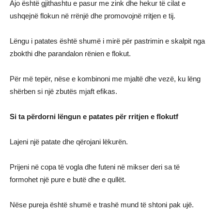
Ajo është gjithashtu e pasur me zink dhe hekur të cilat e
ushqejnë flokun në rrënjë dhe promovojnë rritjen e tij.
Lëngu i patates është shumë i mirë për pastrimin e skalpit nga
zbokthi dhe parandalon rënien e flokut.
Për më tepër, nëse e kombinoni me mjaltë dhe vezë, ku lëng
shërben si një zbutës mjaft efikas.
Si ta përdorni lëngun e patates për rritjen e flokutf
Lajeni një patate dhe qërojani lëkurën.
Prijeni në copa të vogla dhe futeni në mikser deri sa të
formohet një pure e butë dhe e qullët.
Nëse pureja është shumë e trashë mund të shtoni pak ujë.