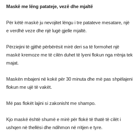
Maskë me lëng patateje, vezë dhe mjaltë
Për këtë maskë ju nevojitet lëngu i tre patateve mesatare, një
e verdhë veze dhe një lugë gjelle mjaltë.
Përziejini të gjithë përbërësit mirë deri sa të formohet një
maskë kremoze me të cilën duhet të lyeni flokun nga rrënja tek
majat.
Maskën mbajeni në kokë për 30 minuta dhe më pas shpëlajeni
flokun me ujë të vakët.
Më pas flokët lajini si zakonisht me shampo.
Kjo maskë është shumë e mirë për flokë të thatë të cilët i
ushqen në thellësi dhe ndihmon në rritjen e tyre.