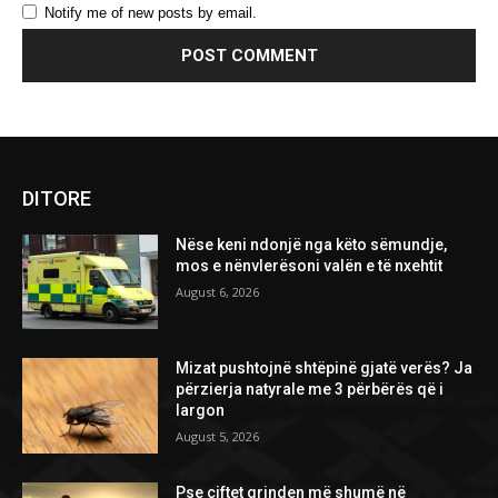
Notify me of new posts by email.
DITORE
Nëse keni ndonjë nga këto sëmundje,
mos e nënvlerësoni valën e të nxehtit
August 6, 2026
Mizat pushtojnë shtëpinë gjatë verës? Ja
përzierja natyrale me 3 përbërës që i
largon
August 5, 2026
Pse çiftet grinden më shumë në