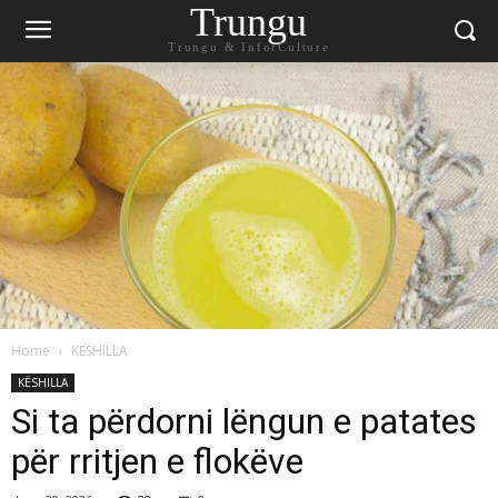
Trungu
Trungu & InforCulture
Home
KËSHILLA
KËSHILLA
Si ta përdorni lëngun e patates
për rritjen e flokëve