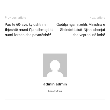
Previous article
Next article
Pas të 60-ave, ky ushtrim i
Goditja nga i nxehti, Ministria e
thjeshtë mund t’ju ndihmojë të
Shëndetësisë: Njihni shenjat
ruani forcën dhe pavarësinë!
dhe veproni në kohë
admin admin
http://admin