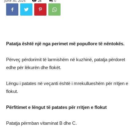
June 30, 2026
28
0
Patatja është një nga perimet më popullore të nëntokës.
Përveç përdorimit të larmishëm në kuzhinë, patatja përdoret
edhe për lëkurën dhe flokët.
Lëngu i patates në veçanti është i mrekullueshëm për rritjen e
flokut.
Përfitimet e lëngut të patates për rritjen e flokut
Patatja përmban vitaminat B dhe C.