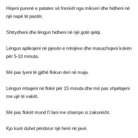
Hiqeni purenë e patates së freskët nga mikseri dhe hidheni në
një napë të pastër.
Shtrydheni dhe lëngun hidheni në një gotë qelqi.
Lëngun aplikojeni në pjesën e rrënjëve dhe masazhojeni kokën
për 5-10 minuta.
Më pas lyeni të gjithë flokun deri në maja.
Lëngun mbajeni në flokë për 15 minuta dhe më pas shpëlajeni
me ujë të vakët.
Më pas flokët mund t’i lani me shampo si zakonisht.
Kjo kurë duhet përdorur një herë në javë.