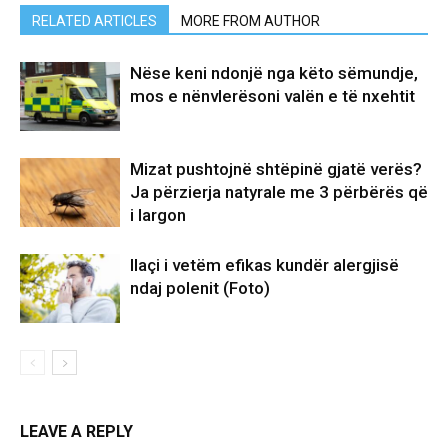
RELATED ARTICLES
MORE FROM AUTHOR
Nëse keni ndonjë nga këto sëmundje,
mos e nënvlerësoni valën e të nxehtit
Mizat pushtojnë shtëpinë gjatë verës?
Ja përzierja natyrale me 3 përbërës që
i largon
Ilaçi i vetëm efikas kundër alergjisë
ndaj polenit (Foto)
LEAVE A REPLY