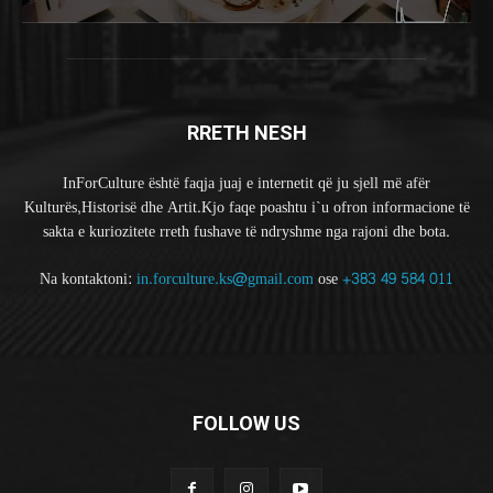
RRETH NESH
InForCulture është faqja juaj e internetit që ju sjell më afër
Kulturës,Historisë dhe Artit.Kjo faqe poashtu i`u ofron informacione të
sakta e kuriozitete rreth fushave të ndryshme nga rajoni dhe bota.
Na kontaktoni:
in.forculture.ks@gmail.com
ose
+383 49 584 011
FOLLOW US