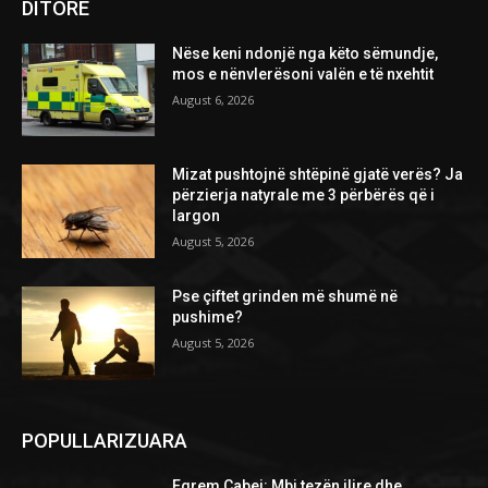
DITORE
Nëse keni ndonjë nga këto sëmundje,
mos e nënvlerësoni valën e të nxehtit
August 6, 2026
Mizat pushtojnë shtëpinë gjatë verës? Ja
përzierja natyrale me 3 përbërës që i
largon
August 5, 2026
Pse çiftet grinden më shumë në
pushime?
August 5, 2026
POPULLARIZUARA
Eqrem Çabej: Mbi tezën ilire dhe