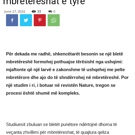
mbretëreshat e tyre
June 27, 2026
33
0
Për dekada me radhë, shkencëtarët besonin se një bletë
mbretëreshë formohej pothuajse tërësisht nga ushqimi:
mjaftonte që një larvë e zakonshme të ushqehej me pelte
mbretërore dhe ajo do të shndërrohej në mbretëreshë. Por
një studim i ri, i botuar në revistën Nature, tregon se
procesi është shumë më kompleks.
Studiuesit zbuluan se bletët punëtore ndërtojnë dhoma të
veçanta zhvillimi për mbretëreshat, të quajtura qeliza