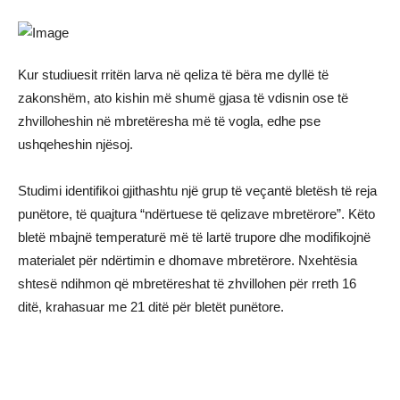
Kur studiuesit rritën larva në qeliza të bëra me dyllë të
zakonshëm, ato kishin më shumë gjasa të vdisnin ose të
zhvilloheshin në mbretëresha më të vogla, edhe pse
ushqeheshin njësoj.
Studimi identifikoi gjithashtu një grup të veçantë bletësh të reja
punëtore, të quajtura “ndërtuese të qelizave mbretërore”. Këto
bletë mbajnë temperaturë më të lartë trupore dhe modifikojnë
materialet për ndërtimin e dhomave mbretërore. Nxehtësia
shtesë ndihmon që mbretëreshat të zhvillohen për rreth 16
ditë, krahasuar me 21 ditë për bletët punëtore.