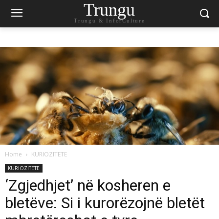
Trungu
Trungu & InforCulture
Home
KURIOZITETE
KURIOZITETE
‘Zgjedhjet’ në kosheren e
bletëve: Si i kurorëzojnë bletët