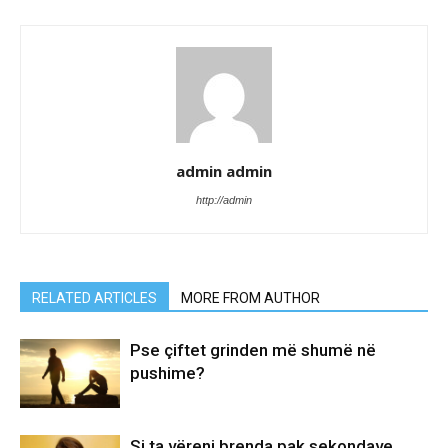
admin admin
http://admin
RELATED ARTICLES
MORE FROM AUTHOR
Pse çiftet grinden më shumë në
pushime?
Si ta vëreni brenda pak sekondave