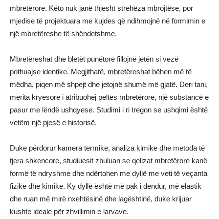
mbretërore. Këto nuk janë thjesht strehëza mbrojtëse, por
mjedise të projektuara me kujdes që ndihmojnë në formimin e
një mbretëreshe të shëndetshme.
Mbretëreshat dhe bletët punëtore fillojnë jetën si vezë
pothuajse identike. Megjithatë, mbretëreshat bëhen më të
mëdha, piqen më shpejt dhe jetojnë shumë më gjatë. Deri tani,
merita kryesore i atribuohej peltes mbretërore, një substancë e
pasur me lëndë ushqyese. Studimi i ri tregon se ushqimi është
vetëm një pjesë e historisë.
Duke përdorur kamera termike, analiza kimike dhe metoda të
tjera shkencore, studiuesit zbuluan se qelizat mbretërore kanë
formë të ndryshme dhe ndërtohen me dyllë me veti të veçanta
fizike dhe kimike. Ky dyllë është më pak i dendur, më elastik
dhe ruan më mirë nxehtësinë dhe lagështinë, duke krijuar
kushte ideale për zhvillimin e larvave.