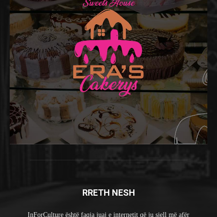
RRETH NESH
InForCulture është faqja juaj e internetit që ju sjell më afër