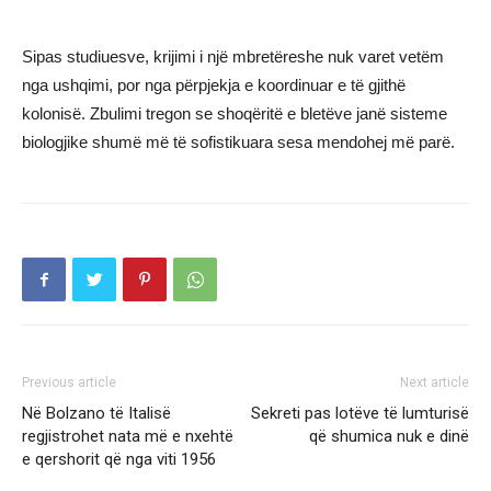
Sipas studiuesve, krijimi i një mbretëreshe nuk varet vetëm
nga ushqimi, por nga përpjekja e koordinuar e të gjithë
kolonisë. Zbulimi tregon se shoqëritë e bletëve janë sisteme
biologjike shumë më të sofistikuara sesa mendohej më parë.
Previous article
Next article
Në Bolzano të Italisë
Sekreti pas lotëve të lumturisë
regjistrohet nata më e nxehtë
që shumica nuk e dinë
e qershorit që nga viti 1956