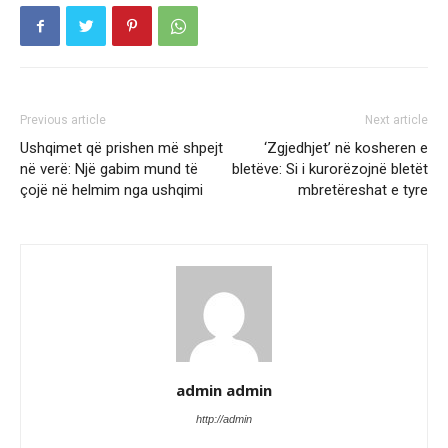
Previous article
Next article
Ushqimet që prishen më shpejt
‘Zgjedhjet’ në kosheren e
në verë: Një gabim mund të
bletëve: Si i kurorëzojnë bletët
çojë në helmim nga ushqimi
mbretëreshat e tyre
admin admin
http://admin