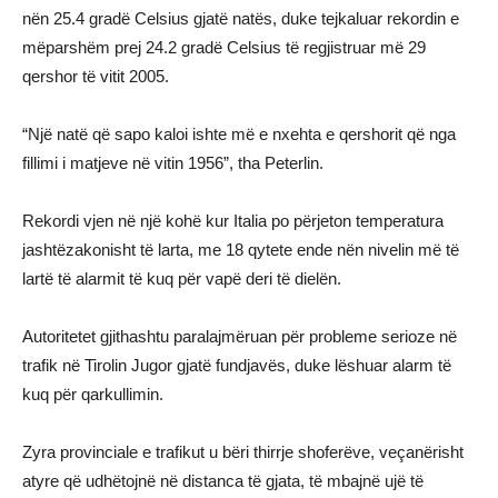
nën 25.4 gradë Celsius gjatë natës, duke tejkaluar rekordin e
mëparshëm prej 24.2 gradë Celsius të regjistruar më 29
qershor të vitit 2005.
“Një natë që sapo kaloi ishte më e nxehta e qershorit që nga
fillimi i matjeve në vitin 1956”, tha Peterlin.
Rekordi vjen në një kohë kur Italia po përjeton temperatura
jashtëzakonisht të larta, me 18 qytete ende nën nivelin më të
lartë të alarmit të kuq për vapë deri të dielën.
Autoritetet gjithashtu paralajmëruan për probleme serioze në
trafik në Tirolin Jugor gjatë fundjavës, duke lëshuar alarm të
kuq për qarkullimin.
Zyra provinciale e trafikut u bëri thirrje shoferëve, veçanërisht
atyre që udhëtojnë në distanca të gjata, të mbajnë ujë të