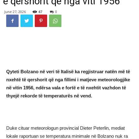
e qershorit që nga viti 1956
June 27, 2026
47
0
Qyteti Bolzano në veri të Italisë ka regjistruar natën më të
nxehtë të qershorit që nga fillimi i matjeve meteorologjike
në vitin 1956, ndërsa vala e fortë e të nxehtit vazhdon të
thyejë rekorde të temperaturës në vend.
Duke cituar meteorologun provincial Dieter Peterlin, mediat
lokale raportuan se temperatura minimale në Bolzano nuk ra