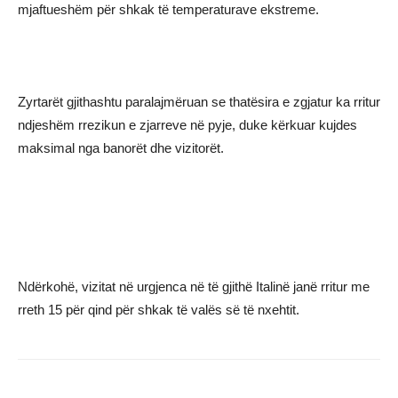
mjaftueshëm për shkak të temperaturave ekstreme.
Zyrtarët gjithashtu paralajmëruan se thatësira e zgjatur ka rritur
ndjeshëm rrezikun e zjarreve në pyje, duke kërkuar kujdes
maksimal nga banorët dhe vizitorët.
Ndërkohë, vizitat në urgjenca në të gjithë Italinë janë rritur me
rreth 15 për qind për shkak të valës së të nxehtit.