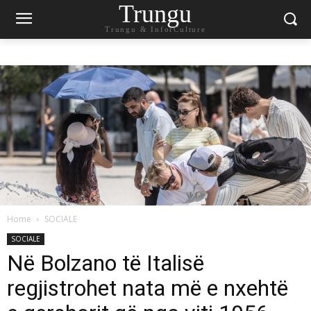
Trungu
Trungu & InforCulture
Home
SOCIALE
SOCIALE
Në Bolzano të Italisë
regjistrohet nata më e nxehtë