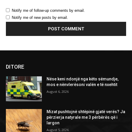
Notify me of follow-up comments by email.
Notify me of new posts by email.
DITORE
Nëse keni ndonjë nga këto sëmundje,
mos e nënvlerësoni valën e të nxehtit
August 6, 2026
Mizat pushtojnë shtëpinë gjatë verës? Ja
përzierja natyrale me 3 përbërës që i
largon
August 5, 2026