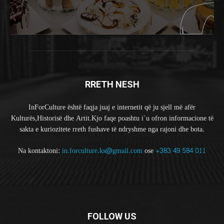
RRETH NESH
InForCulture është faqja juaj e internetit që ju sjell më afër
Kulturës,Historisë dhe Artit.Kjo faqe poashtu i`u ofron informacione të
sakta e kuriozitete rreth fushave të ndryshme nga rajoni dhe bota.
Na kontaktoni:
in.forculture.ks@gmail.com
ose
+383 49 584 011
FOLLOW US