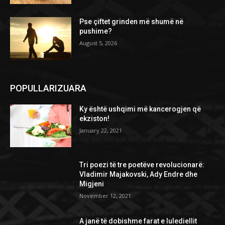
Pse çiftet grinden më shumë në
pushime?
August 5, 2026
POPULLARIZUARA
Ky është ushqimi më kancerogjen që
ekziston!
January 22, 2021
Tri poezi të tre poetëve revolucionarë:
Vladimir Majakovski, Ady Endre dhe
Migjeni
November 12, 2021
A janë të dobishme farat e lulediellit