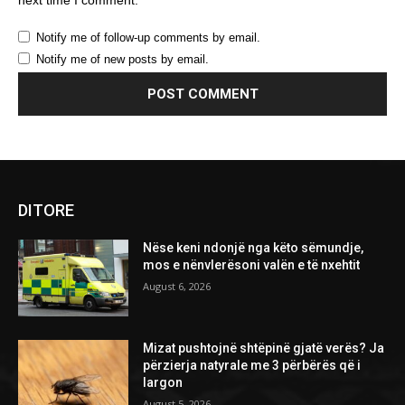
Notify me of follow-up comments by email.
Notify me of new posts by email.
DITORE
Nëse keni ndonjë nga këto sëmundje,
mos e nënvlerësoni valën e të nxehtit
August 6, 2026
Mizat pushtojnë shtëpinë gjatë verës? Ja
përzierja natyrale me 3 përbërës që i
largon
August 5, 2026