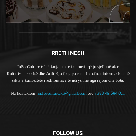
RRETH NESH
InForCulture është faqja juaj e internetit që ju sjell më afër
Kulturës,Historisë dhe Artit.Kjo faqe poashtu i`u ofron informacione të
sakta e kuriozitete rreth fushave të ndryshme nga rajoni dhe bota.
Na kontaktoni:
in.forculture.ks@gmail.com
ose
+383 49 584 011
FOLLOW US