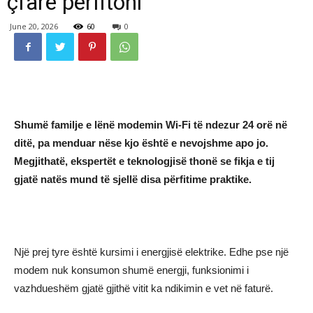
çfarë përfitoni
June 20, 2026
60
0
Shumë familje e lënë modemin Wi-Fi të ndezur 24 orë në
ditë, pa menduar nëse kjo është e nevojshme apo jo.
Megjithatë, ekspertët e teknologjisë thonë se fikja e tij
gjatë natës mund të sjellë disa përfitime praktike.
Një prej tyre është kursimi i energjisë elektrike. Edhe pse një
modem nuk konsumon shumë energji, funksionimi i
vazhdueshëm gjatë gjithë vitit ka ndikimin e vet në faturë.