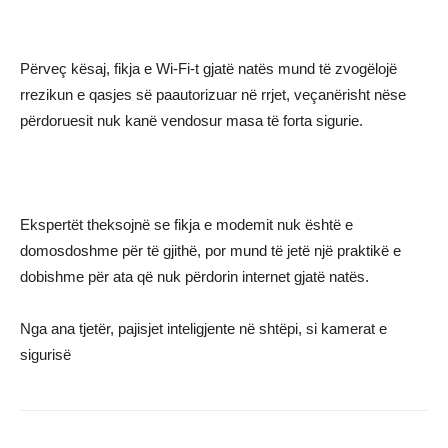
Përveç kësaj, fikja e Wi-Fi-t gjatë natës mund të zvogëlojë
rrezikun e qasjes së paautorizuar në rrjet, veçanërisht nëse
përdoruesit nuk kanë vendosur masa të forta sigurie.
Ekspertët theksojnë se fikja e modemit nuk është e
domosdoshme për të gjithë, por mund të jetë një praktikë e
dobishme për ata që nuk përdorin internet gjatë natës.
Nga ana tjetër, pajisjet inteligjente në shtëpi, si kamerat e
sigurisë