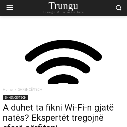
Trungu
Trungu & InforCulture
Home
SHKENCË/TECH
SHKENCË/TECH
A duhet ta fikni Wi-Fi-n gjatë
natës? Ekspertët tregojnë