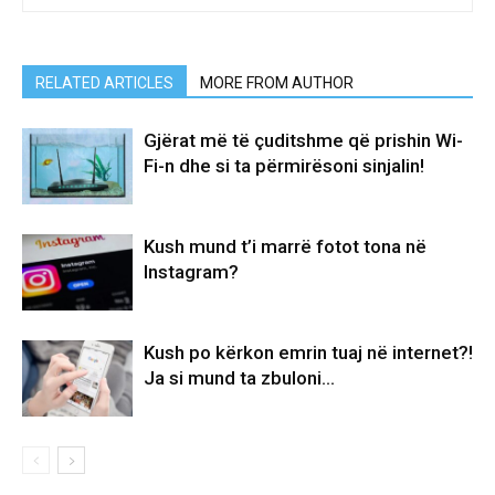
RELATED ARTICLES
MORE FROM AUTHOR
Gjërat më të çuditshme që prishin Wi-
Fi-n dhe si ta përmirësoni sinjalin!
Kush mund t’i marrë fotot tona në
Instagram?
Kush po kërkon emrin tuaj në internet?!
Ja si mund ta zbuloni…