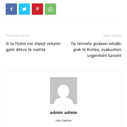
Previous article
Next article
Si ta ftohni më shpejt veturën
Dy tërmete godasin ishullin
gjatë ditëve të nxehta
grek të Kretës, evakuohen
urgjentisht turistët
admin admin
http://admin