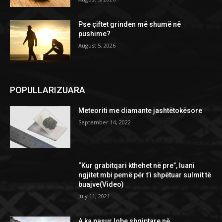
Pse çiftet grinden më shumë në
pushime?
August 5, 2026
POPULLARIZUARA
Meteoriti me diamante jashtëtokësore
September 14, 2022
“Kur grabitqari kthehet në pre”, luani
ngjitet mbi pemë për t’i shpëtuar sulmit të
buajve(Video)
July 11, 2021
A ka pasur lobe shqiptare në