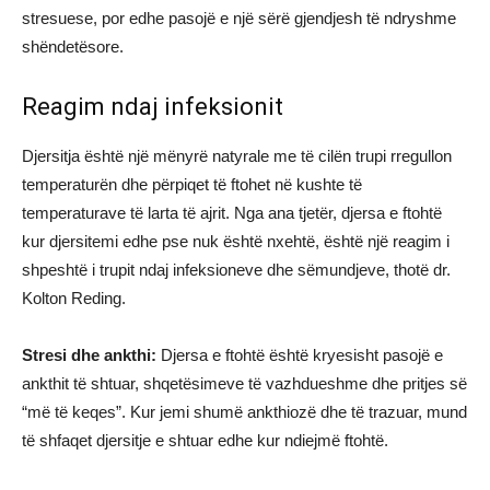
stresuese, por edhe pasojë e një sërë gjendjesh të ndryshme
shëndetësore.
Reagim ndaj infeksionit
Djersitja është një mënyrë natyrale me të cilën trupi rregullon
temperaturën dhe përpiqet të ftohet në kushte të
temperaturave të larta të ajrit. Nga ana tjetër, djersa e ftohtë
kur djersitemi edhe pse nuk është nxehtë, është një reagim i
shpeshtë i trupit ndaj infeksioneve dhe sëmundjeve, thotë dr.
Kolton Reding.
Stresi dhe ankthi:
Djersa e ftohtë është kryesisht pasojë e
ankthit të shtuar, shqetësimeve të vazhdueshme dhe pritjes së
“më të keqes”. Kur jemi shumë ankthiozë dhe të trazuar, mund
të shfaqet djersitje e shtuar edhe kur ndiejmë ftohtë.