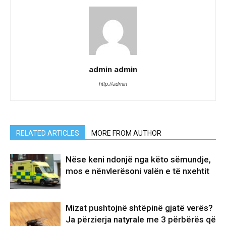
admin admin
http://admin
RELATED ARTICLES
MORE FROM AUTHOR
Nëse keni ndonjë nga këto sëmundje,
mos e nënvlerësoni valën e të nxehtit
Mizat pushtojnë shtëpinë gjatë verës?
Ja përzierja natyrale me 3 përbërës që