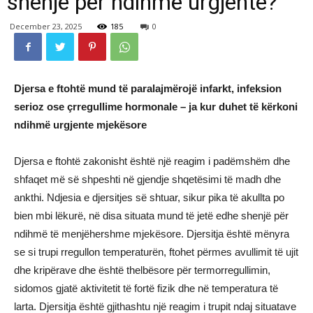
shenjë për ndihmë urgjente?
December 23, 2025
185
0
Djersa e ftohtë mund të paralajmërojë infarkt, infeksion
serioz ose çrregullime hormonale – ja kur duhet të kërkoni
ndihmë urgjente mjekësore
Djersa e ftohtë zakonisht është një reagim i padëmshëm dhe
shfaqet më së shpeshti në gjendje shqetësimi të madh dhe
ankthi. Ndjesia e djersitjes së shtuar, sikur pika të akullta po
bien mbi lëkurë, në disa situata mund të jetë edhe shenjë për
ndihmë të menjëhershme mjekësore. Djersitja është mënyra
se si trupi rregullon temperaturën, ftohet përmes avullimit të ujit
dhe kripërave dhe është thelbësore për termorregullimin,
sidomos gjatë aktivitetit të fortë fizik dhe në temperatura të
larta. Djersitja është gjithashtu një reagim i trupit ndaj situatave