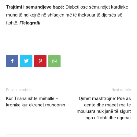
Trajtimi i sëmundjeve bazë:
Diabeti ose sëmundjet kardiake
mund të ndikojnë në shfaqjen më të theksuar të djersës së
ftohtë.
/Telegrafi/
Previous article
Next article
Kur Tirana ishte mëhallë –
Qimet mashtrojnë: Pse as
kronikë kur ekranet mungonin
qentë dhe macet më të
mbuluara nuk janë të sigurt
nga i ftohti dhe ngricat