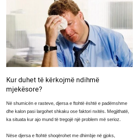
Kur duhet të kërkojmë ndihmë
mjekësore?
Në shumicën e rasteve, djersa e ftohtë është e padëmshme
dhe kalon pasi largohet shkaku ose faktori nxitës. Megjithatë,
ka situata kur ajo mund të tregojë një problem më serioz.
Nëse djersa e ftohtë shoqërohet me dhimbje në gjoks,