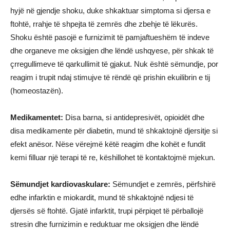
hyjë në gjendje shoku, duke shkaktuar simptoma si djersa e
ftohtë, rrahje të shpejta të zemrës dhe zbehje të lëkurës.
Shoku është pasojë e furnizimit të pamjaftueshëm të indeve
dhe organeve me oksigjen dhe lëndë ushqyese, për shkak të
çrregullimeve të qarkullimit të gjakut. Nuk është sëmundje, por
reagim i trupit ndaj stimujve të rëndë që prishin ekuilibrin e tij
(homeostazën).
Medikamentet:
Disa barna, si antidepresivët, opioidët dhe
disa medikamente për diabetin, mund të shkaktojnë djersitje si
efekt anësor. Nëse vërejmë këtë reagim dhe kohët e fundit
kemi filluar një terapi të re, këshillohet të kontaktojmë mjekun.
Sëmundjet kardiovaskulare:
Sëmundjet e zemrës, përfshirë
edhe infarktin e miokardit, mund të shkaktojnë ndjesi të
djersës së ftohtë. Gjatë infarktit, trupi përpiqet të përballojë
stresin dhe furnizimin e reduktuar me oksigjen dhe lëndë