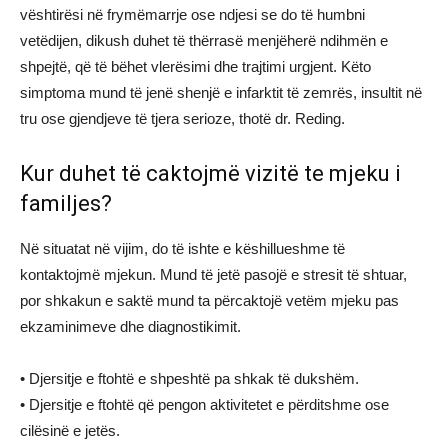
vështirësi në frymëmarrje ose ndjesi se do të humbni
vetëdijen, dikush duhet të thërrasë menjëherë ndihmën e
shpejtë, që të bëhet vlerësimi dhe trajtimi urgjent. Këto
simptoma mund të jenë shenjë e infarktit të zemrës, insultit në
tru ose gjendjeve të tjera serioze, thotë dr. Reding.
Kur duhet të caktojmë vizitë te mjeku i
familjes?
Në situatat në vijim, do të ishte e këshillueshme të
kontaktojmë mjekun. Mund të jetë pasojë e stresit të shtuar,
por shkakun e saktë mund ta përcaktojë vetëm mjeku pas
ekzaminimeve dhe diagnostikimit.
• Djersitje e ftohtë e shpeshtë pa shkak të dukshëm.
• Djersitje e ftohtë që pengon aktivitetet e përditshme ose
cilësinë e jetës.