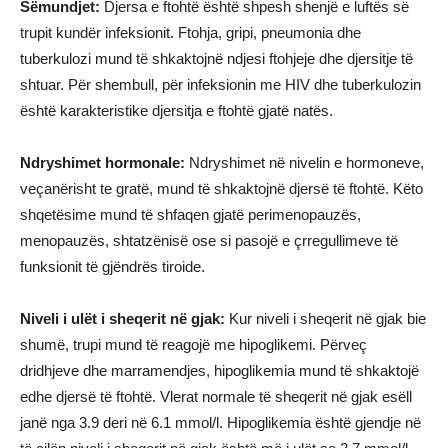
Sëmundjet:
Djersa e ftohtë është shpesh shenjë e luftës së
trupit kundër infeksionit. Ftohja, gripi, pneumonia dhe
tuberkulozi mund të shkaktojnë ndjesi ftohjeje dhe djersitje të
shtuar. Për shembull, për infeksionin me HIV dhe tuberkulozin
është karakteristike djersitja e ftohtë gjatë natës.
Ndryshimet hormonale:
Ndryshimet në nivelin e hormoneve,
veçanërisht te gratë, mund të shkaktojnë djersë të ftohtë. Këto
shqetësime mund të shfaqen gjatë perimenopauzës,
menopauzës, shtatzënisë ose si pasojë e çrregullimeve të
funksionit të gjëndrës tiroide.
Niveli i ulët i sheqerit në gjak:
Kur niveli i sheqerit në gjak bie
shumë, trupi mund të reagojë me hipoglikemi. Përveç
dridhjeve dhe marramendjes, hipoglikemia mund të shkaktojë
edhe djersë të ftohtë. Vlerat normale të sheqerit në gjak esëll
janë nga 3.9 deri në 6.1 mmol/l. Hipoglikemia është gjendje në