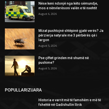
Nëse keni ndonjë nga këto sëmundje,
mos e nënvlerësoni valën e të nxehtit
August 6, 2026
Mizat pushtojnë shtëpinë gjatë verës? Ja
përzierja natyrale me 3 përbërës që i
largon
August 5, 2026
Pse çiftet grinden më shumë në
pushime?
August 5, 2026
POPULLARIZUARA
Historia e varrit më të famshëm e më të
fshehtë në Gadishullin Ilirik