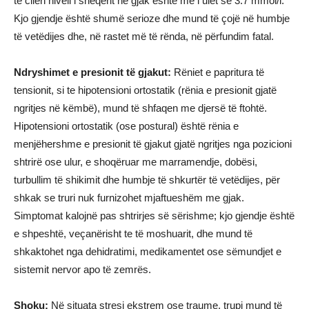
të cilën niveli i sheqerit në gjak është më i ulët se 3.7 mmol/l.
Kjo gjendje është shumë serioze dhe mund të çojë në humbje
të vetëdijes dhe, në rastet më të rënda, në përfundim fatal.
Ndryshimet e presionit të gjakut:
Rëniet e papritura të
tensionit, si te hipotensioni ortostatik (rënia e presionit gjatë
ngritjes në këmbë), mund të shfaqen me djersë të ftohtë.
Hipotensioni ortostatik (ose postural) është rënia e
menjëhershme e presionit të gjakut gjatë ngritjes nga pozicioni
shtrirë ose ulur, e shoqëruar me marramendje, dobësi,
turbullim të shikimit dhe humbje të shkurtër të vetëdijes, për
shkak se truri nuk furnizohet mjaftueshëm me gjak.
Simptomat kalojnë pas shtrirjes së sërishme; kjo gjendje është
e shpeshtë, veçanërisht te të moshuarit, dhe mund të
shkaktohet nga dehidratimi, medikamentet ose sëmundjet e
sistemit nervor apo të zemrës.
Shoku:
Në situata stresi ekstrem ose traume, trupi mund të