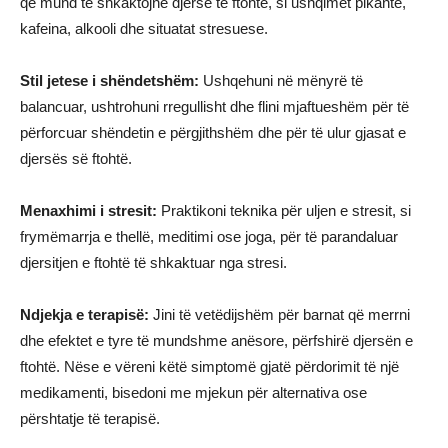
që mund të shkaktojnë djersë të ftohtë, si ushqimet pikante,
kafeina, alkooli dhe situatat stresuese.
Stil jetese i shëndetshëm:
Ushqehuni në mënyrë të
balancuar, ushtrohuni rregullisht dhe flini mjaftueshëm për të
përforcuar shëndetin e përgjithshëm dhe për të ulur gjasat e
djersës së ftohtë.
Menaxhimi i stresit:
Praktikoni teknika për uljen e stresit, si
frymëmarrja e thellë, meditimi ose joga, për të parandaluar
djersitjen e ftohtë të shkaktuar nga stresi.
Ndjekja e terapisë:
Jini të vetëdijshëm për barnat që merrni
dhe efektet e tyre të mundshme anësore, përfshirë djersën e
ftohtë. Nëse e vëreni këtë simptomë gjatë përdorimit të një
medikamenti, bisedoni me mjekun për alternativa ose
përshtatje të terapisë.