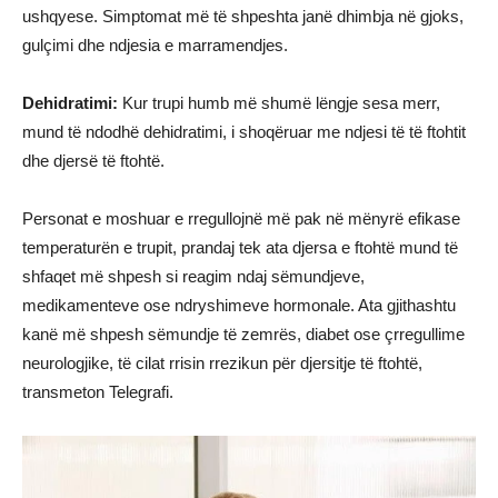
ushqyese. Simptomat më të shpeshta janë dhimbja në gjoks,
gulçimi dhe ndjesia e marramendjes.
Dehidratimi:
Kur trupi humb më shumë lëngje sesa merr,
mund të ndodhë dehidratimi, i shoqëruar me ndjesi të të ftohtit
dhe djersë të ftohtë.
Personat e moshuar e rregullojnë më pak në mënyrë efikase
temperaturën e trupit, prandaj tek ata djersa e ftohtë mund të
shfaqet më shpesh si reagim ndaj sëmundjeve,
medikamenteve ose ndryshimeve hormonale. Ata gjithashtu
kanë më shpesh sëmundje të zemrës, diabet ose çrregullime
neurologjike, të cilat rrisin rrezikun për djersitje të ftohtë,
transmeton Telegrafi.