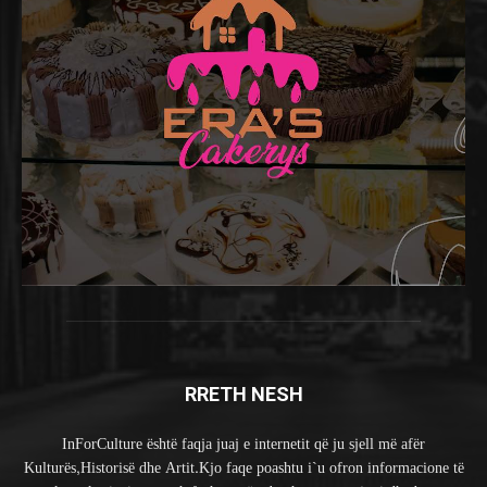
RRETH NESH
InForCulture është faqja juaj e internetit që ju sjell më afër
Kulturës,Historisë dhe Artit.Kjo faqe poashtu i`u ofron informacione të