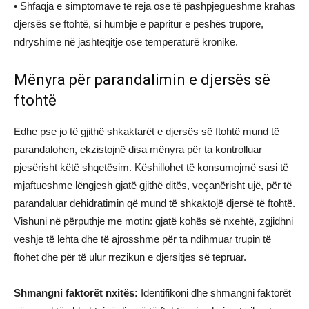
• Shfaqja e simptomave të reja ose të pashpjegueshme krahas
djersës së ftohtë, si humbje e papritur e peshës trupore,
ndryshime në jashtëqitje ose temperaturë kronike.
Mënyra për parandalimin e djersës së
ftohtë
Edhe pse jo të gjithë shkaktarët e djersës së ftohtë mund të
parandalohen, ekzistojnë disa mënyra për ta kontrolluar
pjesërisht këtë shqetësim. Këshillohet të konsumojmë sasi të
mjaftueshme lëngjesh gjatë gjithë ditës, veçanërisht ujë, për të
parandaluar dehidratimin që mund të shkaktojë djersë të ftohtë.
Vishuni në përputhje me motin: gjatë kohës së nxehtë, zgjidhni
veshje të lehta dhe të ajrosshme për ta ndihmuar trupin të
ftohet dhe për të ulur rrezikun e djersitjes së tepruar.
Shmangni faktorët nxitës:
Identifikoni dhe shmangni faktorët