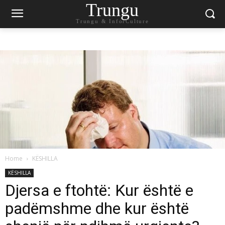
Trungu
Trungu & InforCulture
Home
KËSHILLA
KËSHILLA
Djersa e ftohtë: Kur është e
padëmshme dhe kur është