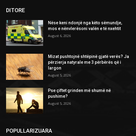
DITORE
Nëse keni ndonjë nga këto sëmundje,
mos e nënvlerësoni valën e të nxehtit
August 6, 2026
Mizat pushtojnë shtëpinë gjatë verës? Ja
përzierja natyrale me 3 përbërës që i
largon
August 5, 2026
Pse çiftet grinden më shumë në
pushime?
August 5, 2026
POPULLARIZUARA