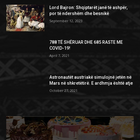
Lord Bajron: Shqiptarët janë të ashpër,
por të ndershëm dhe besnikë
September 12, 2023
788 TË SHËRUAR DHE 685 RASTE ME
COVID-19!
April 7, 2021
Astronautët austriakë simulojnë jetën në
Mars në shkretëtirë. E ardhmja është atje
October 27, 2021