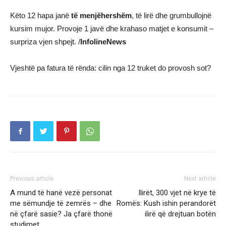
Këto 12 hapa janë
të menjëhershëm
, të lirë dhe grumbullojnë
kursim mujor. Provoje 1 javë dhe krahaso matjet e konsumit –
surpriza vjen shpejt. /
InfolineNews
Vjeshtë pa fatura të rënda: cilin nga 12 truket do provosh sot?
Previous article
Next article
A mund të hanë vezë personat
Ilirët, 300 vjet në krye të
me sëmundje të zemrës – dhe
Romës: Kush ishin perandorët
në çfarë sasie? Ja çfarë thonë
ilirë që drejtuan botën
studimet