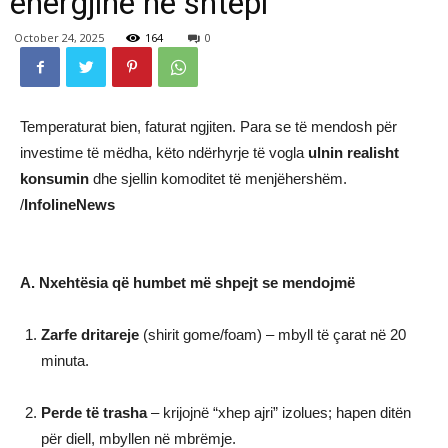
energjinë në shtëpi
October 24, 2025
164
0
Temperaturat bien, faturat ngjiten. Para se të mendosh për
investime të mëdha, këto ndërhyrje të vogla
ulnin realisht
konsumin
dhe sjellin komoditet të menjëhershëm.
/
InfolineNews
A. Nxehtësia që humbet më shpejt se mendojmë
Zarfe dritareje
(shirit gome/foam) – mbyll të çarat në 20
minuta.
Perde të trasha
– krijojnë “xhep ajri” izolues; hapen ditën
për diell, mbyllen në mbrëmje.