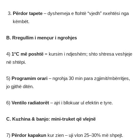
Përdor tapete
– dyshemeja e ftohtë “vjedh” nxehtësi nga
këmbët.
B. Rregullim i mençur i ngrohjes
4)
1°C më poshtë
= kursim i ndjeshëm; shto shtresa veshjeje
në shtëpi.
5)
Programim orari
– ngrohja 30 min para zgjimit/mbërritjes,
jo gjithë ditën.
6)
Ventilo radiatorët
– ajri i bllokuar ul efektin e tyre.
C. Kuzhina & banjo: mini-truket që vlejnë
7)
Përdor kapakun
kur zien – uji vlon 25–30% më shpejt.