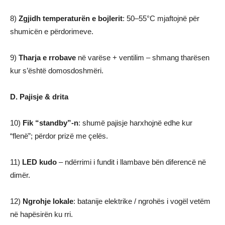
8)
Zgjidh temperaturën e bojlerit
: 50–55°C mjaftojnë për
shumicën e përdorimeve.
9)
Tharja e rrobave
në varëse + ventilim – shmang tharësen
kur s’është domosdoshmëri.
D. Pajisje & drita
10)
Fik “standby”-n
: shumë pajisje harxhojnë edhe kur
“flenë”; përdor prizë me çelës.
11)
LED kudo
– ndërrimi i fundit i llambave bën diferencë në
dimër.
12)
Ngrohje lokale
: batanije elektrike / ngrohës i vogël vetëm
në hapësirën ku rri.