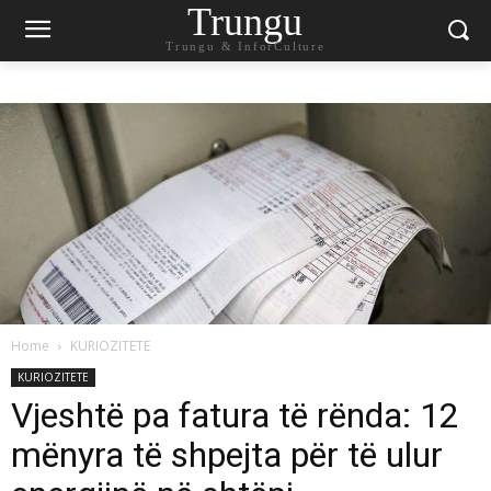
Trungu
Trungu & InforCulture
Home
KURIOZITETE
KURIOZITETE
Vjeshtë pa fatura të rënda: 12
mënyra të shpejta për të ulur