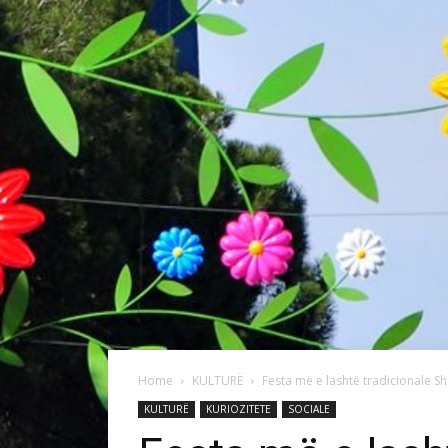
Home
KULTURË
Festa më e lashtë tradicionale S
KULTURË
KURIOZITETE
SOCIALE