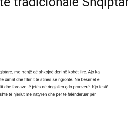
të tradicionale Shqipta
ptare, me rrënjë që shkojnë deri në kohët ilire. Ajo ka
t të dimrit dhe fillimit të stinës së ngrohtë. Në besimet e
lit dhe forcave të jetës që ringjallen çdo pranverë. Kjo festë
htë të njeriut me natyrën dhe për të falënderuar për