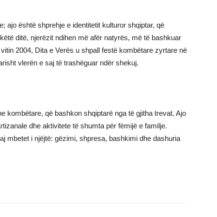
 ajo është shprehje e identitetit kulturor shqiptar, që
këtë ditë, njerëzit ndihen më afër natyrës, më të bashkuar
vitin 2004, Dita e Verës u shpall festë kombëtare zyrtare në
risht vlerën e saj të trashëguar ndër shekuj.
he kombëtare, që bashkon shqiptarë nga të gjitha trevat. Ajo
tizanale dhe aktivitete të shumta për fëmijë e familje.
j mbetet i njëjtë: gëzimi, shpresa, bashkimi dhe dashuria