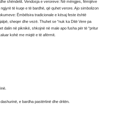
tit dhe shëndetit. Vendosja e veroreve: Në mëngjes, fëmijëve
me ngjyrë të kuqe e të bardhë, që quhet verore. Ajo simbolizon
llokumeve: Ëmbëlsira tradicionale e kësaj feste është
jalpë, sheqer dhe vezë. Thuhet se “nuk ka Ditë Vere pa
jet dalin në piknikë, shkojnë në male apo fusha për të “pritur
aluar kohë me miqtë e të afërmit.
inë.
dashurinë, e bardha pastërtinë dhe dritën.