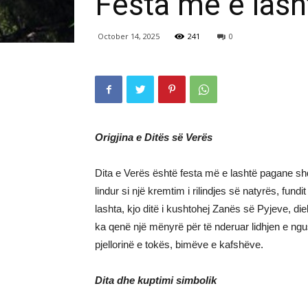
Festa më e lash
October 14, 2025
241
0
Origjina e Ditës së Verës
Dita e Verës është festa më e lashtë pagane shqi
lindur si një kremtim i rilindjes së natyrës, fundi
lashta, kjo ditë i kushtohej Zanës së Pyjeve, diel
ka qenë një mënyrë për të nderuar lidhjen e ngus
pjellorinë e tokës, bimëve e kafshëve.
Dita dhe kuptimi simbolik