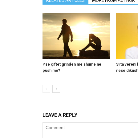
RELATED ARTICLES
MORE FROM AUTHOR
Pse çiftet grinden më shumë në
Si ta vëren
pushime?
nëse dikush
LEAVE A REPLY