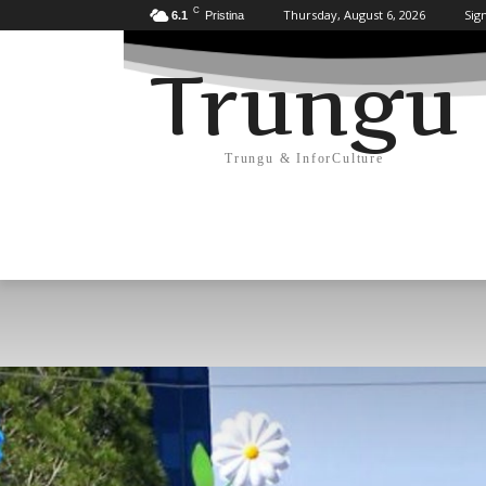
C
Thursday, August 6, 2026
Sign
6.1
Pristina
Trungu
Trungu & InforCulture
KULTURË
HISTORI/ARKEOLOGJI