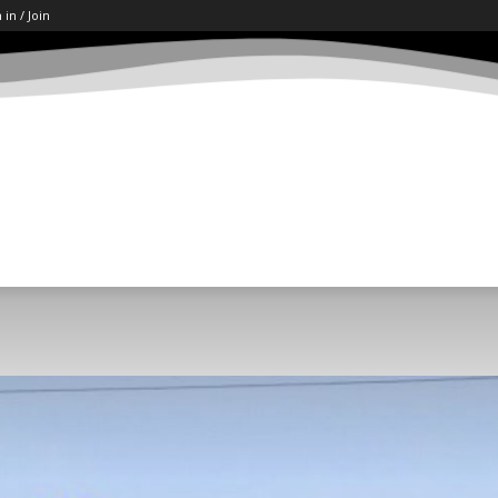
 in / Join
ART
LETËRSI
KËSHILLA
SHKENCË/TECH
SOCI