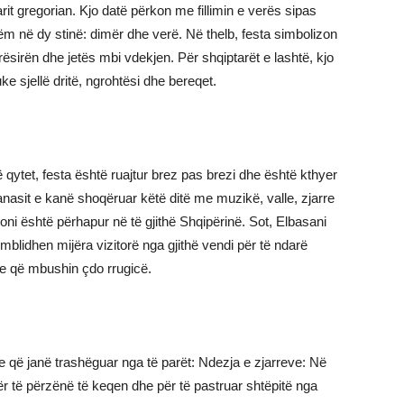
it gregorian. Kjo datë përkon me fillimin e verës sipas
 vetëm në dy stinë: dimër dhe verë. Në thelb, festa simbolizon
rrësirën dhe jetës mbi vdekjen. Për shqiptarët e lashtë, kjo
duke sjellë dritë, ngrohtësi dhe bereqet.
qytet, festa është ruajtur brez pas brezi dhe është kthyer
nasit e kanë shoqëruar këtë ditë me muzikë, valle, zjarre
koni është përhapur në të gjithë Shqipërinë. Sot, Elbasani
blidhen mijëra vizitorë nga gjithë vendi për të ndarë
e që mbushin çdo rrugicë.
e që janë trashëguar nga të parët: Ndezja e zjarreve: Në
ër të përzënë të keqen dhe për të pastruar shtëpitë nga