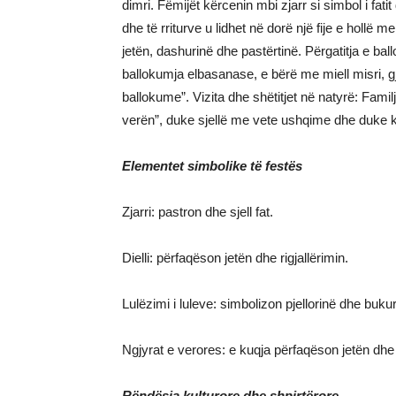
dimri. Fëmijët kërcenin mbi zjarr si simbol i fa
dhe të rriturve u lidhet në dorë një fije e hollë 
jetën, dashurinë dhe pastërtinë. Përgatitja e ba
ballokumja elbasanase, e bërë me miell misri, g
ballokume”. Vizita dhe shëtitjet në natyrë: Famil
verën”, duke sjellë me vete ushqime dhe duke k
Elementet simbolike të festës
Zjarri: pastron dhe sjell fat.
Dielli: përfaqëson jetën dhe rigjallërimin.
Lulëzimi i luleve: simbolizon pjellorinë dhe bukur
Ngjyrat e verores: e kuqja përfaqëson jetën dhe 
Rëndësia kulturore dhe shpirtërore