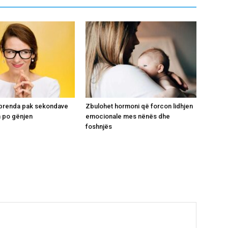
i brenda pak sekondave
Zbulohet hormoni që forcon lidhjen
 po gënjen
emocionale mes nënës dhe
foshnjës