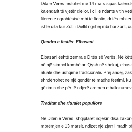
Dita e Verës festohet më 14 mars sipas kalendar
kalendarit të vjetër diellor, i cili e ndante vitin
fitoren e ngrohtësisë mbi të ftohtin, dritës mbi e
ishte dita kur Zoti i Diellit ngrihej mbi horizont, 
Qendra e festës: Elbasani
Elbasani është zemra e Ditës së Verës. Në këtë 
në një simbol kombëtar. Qysh në shekuj, elbasa
rituale dhe ushqime tradicionale. Prej andej, za
shndërrohet në një qendër të madhe festimi, ku m
gëzimin dhe për të ndjerë aromën e ballokumev
Traditat dhe ritualet popullore
Në Ditën e Verës, shqiptarët ndjekin disa zakon
mbrëmjen e 13 marsit, ndizet një zjarr i madh p