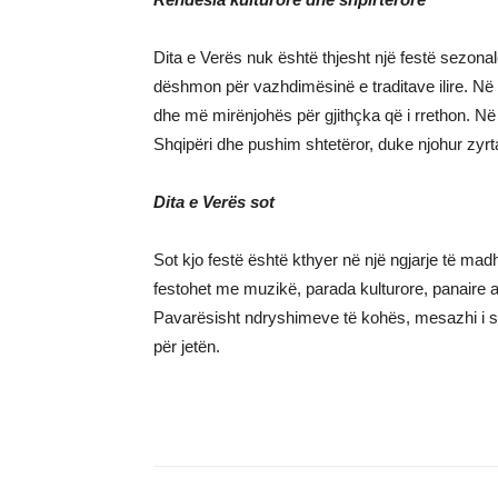
Dita e Verës nuk është thjesht një festë sezonale;
dëshmon për vazhdimësinë e traditave ilire. Në 
dhe më mirënjohës për gjithçka që i rrethon. Në 
Shqipëri dhe pushim shtetëror, duke njohur zyrta
Dita e Verës sot
Sot kjo festë është kthyer në një ngjarje të mad
festohet me muzikë, parada kulturore, panaire ar
Pavarësisht ndryshimeve të kohës, mesazhi i sa
për jetën.