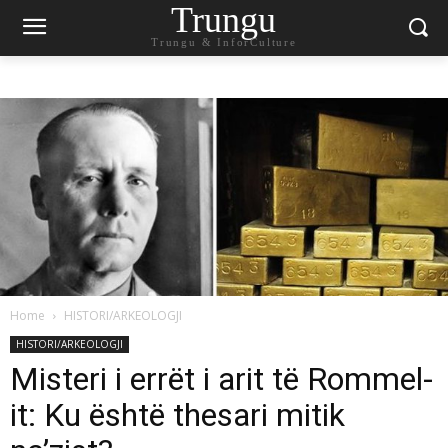
Trungu
Trungu & InforCulture
Home
HISTORI/ARKEOLOGJI
HISTORI/ARKEOLOGJI
Misteri i errët i arit të Rommel-
it: Ku është thesari mitik