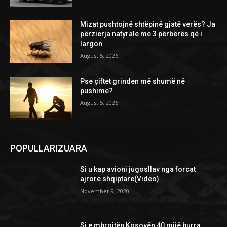
Mizat pushtojnë shtëpinë gjatë verës? Ja
përzierja natyrale me 3 përbërës që i
largon
August 5, 2026
Pse çiftet grinden më shumë në
pushime?
August 5, 2026
POPULLARIZUARA
Si u kap avioni jugosllav nga forcat
ajrore shqiptare(Video)
November 9, 2020
Si e mbrojtën Kosovën 40 mijë burra