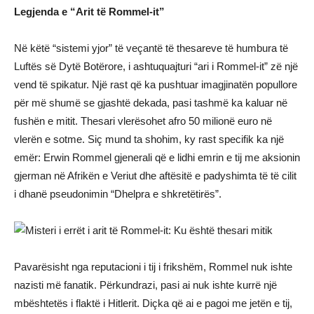
Legjenda e “Arit të Rommel-it”
Në këtë “sistemi yjor” të veçantë të thesareve të humbura të
Luftës së Dytë Botërore, i ashtuquajturi “ari i Rommel-it” zë një
vend të spikatur. Një rast që ka pushtuar imagjinatën popullore
për më shumë se gjashtë dekada, pasi tashmë ka kaluar në
fushën e mitit. Thesari vlerësohet afro 50 milionë euro në
vlerën e sotme. Siç mund ta shohim, ky rast specifik ka një
emër: Erwin Rommel gjenerali që e lidhi emrin e tij me aksionin
gjerman në Afrikën e Veriut dhe aftësitë e padyshimta të të cilit
i dhanë pseudonimin “Dhelpra e shkretëtirës”.
Pavarësisht nga reputacioni i tij i frikshëm, Rommel nuk ishte
nazisti më fanatik. Përkundrazi, pasi ai nuk ishte kurrë një
mbështetës i flaktë i Hitlerit. Diçka që ai e pagoi me jetën e tij,