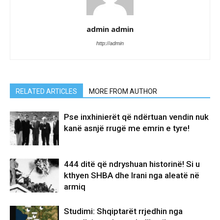
admin admin
http://admin
RELATED ARTICLES
MORE FROM AUTHOR
Pse inxhinierët që ndërtuan vendin nuk
kanë asnjë rrugë me emrin e tyre!
444 ditë që ndryshuan historinë! Si u
kthyen SHBA dhe Irani nga aleatë në
armiq
Studimi: Shqiptarët rrjedhin nga