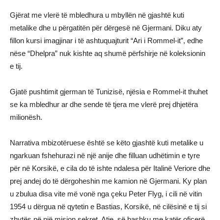
Gjërat me vlerë të mbledhura u mbyllën në gjashtë kuti
metalike dhe u përgatitën për dërgesë në Gjermani. Diku aty
fillon kursi imagjinar i të ashtuquajturit “Ari i Rommel-it”, edhe
nëse “Dhelpra” nuk kishte aq shumë përfshirje në koleksionin
e tij.
Gjatë pushtimit gjerman të Tunizisë, njësia e Rommel-it thuhet
se ka mbledhur ar dhe sende të tjera me vlerë prej dhjetëra
milionësh.
Narrativa mbizotëruese është se këto gjashtë kuti metalike u
ngarkuan fshehurazi në një anije dhe filluan udhëtimin e tyre
për në Korsikë, e cila do të ishte ndalesa për Italinë Veriore dhe
prej andej do të dërgoheshin me kamion në Gjermani. Ky plan
u zbulua disa vite më vonë nga çeku Peter Flyg, i cili në vitin
1954 u dërgua në qytetin e Bastias, Korsikë, në cilësinë e tij si
zhytës në një mision sekret. Atje, së bashku me katër oficerë