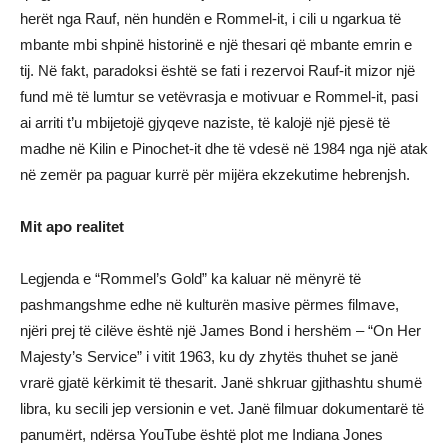
herët nga Rauf, nën hundën e Rommel-it, i cili u ngarkua të
mbante mbi shpinë historinë e një thesari që mbante emrin e
tij. Në fakt, paradoksi është se fati i rezervoi Rauf-it mizor një
fund më të lumtur se vetëvrasja e motivuar e Rommel-it, pasi
ai arriti t’u mbijetojë gjyqeve naziste, të kalojë një pjesë të
madhe në Kilin e Pinochet-it dhe të vdesë në 1984 nga një atak
në zemër pa paguar kurrë për mijëra ekzekutime hebrenjsh.
Mit apo realitet
Legjenda e “Rommel’s Gold” ka kaluar në mënyrë të
pashmangshme edhe në kulturën masive përmes filmave,
njëri prej të cilëve është një James Bond i hershëm – “On Her
Majesty’s Service” i vitit 1963, ku dy zhytës thuhet se janë
vrarë gjatë kërkimit të thesarit. Janë shkruar gjithashtu shumë
libra, ku secili jep versionin e vet. Janë filmuar dokumentarë të
panumërt, ndërsa YouTube është plot me Indiana Jones