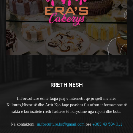
RRETH NESH
InForCulture është faqja juaj e internetit që ju sjell më afër
Kulturës,Historisë dhe Artit.Kjo faqe poashtu i`u ofron informacione të
sakta e kuriozitete rreth fushave të ndryshme nga rajoni dhe bota.
Na kontaktoni:
in.forculture.ks@gmail.com
ose
+383 49 584 011