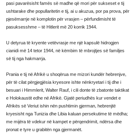
pasi pavarësisht famës së madhe që mori për sukseset e tij
ushtarake dhe popullaritetin e tij, ai u akuzua, por pa prova, për
pjesëmarrje në komplotin për vrasjen – përfundimisht të
pasuksesshme – të Hitlerit më 20 korrik 1944.
U detyrua të kryente vetëvrasje me një kapsulë hidrogjen
cianidi më 14 tetor 1944, në këmbim të mbrojtjes së familjes
së tij nga hakmarrja.
Prania e tij në Afrikë u shoqërua me mizori kundër hebrenjve,
për të cilat përgjegjësia kryesore ishte nënkryetari i tij dhe i
besuari i Himmlerit, Walter Rauf, i cili donte të zbatonte taktikat
e Holokaustit edhe në Afrikë. Gjatë periudhës kur vendet e
Afrikës së Veriut ishin nën pushtimin gjerman, hebrenjtë
kryesisht nga Tunizia dhe Libia kaluan persekutime të mëdha;
me mijëra të vdekur në kampet e përqendrimit, ndërsa dhe
pronat e tyre u grabitën nga gjermanët.