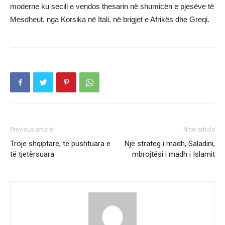
moderne ku secili e vendos thesarin në shumicën e pjesëve të
Mesdheut, nga Korsika në Itali, në brigjet e Afrikës dhe Greqi.
Previous article
Next article
Troje shqiptare, të pushtuara e
Një strateg i madh, Saladini,
të tjetërsuara
mbrojtësi i madh i Islamit