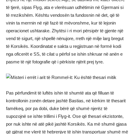
të tjerë, sipas Flyg, ata e vlerësuan udhëtimin në Gjermani si
të rrezikshëm. Kështu vendosën ta fundosnin në det, që të
vinin ta merrnin në një fazë të mëvonshme, kur të lejonin
operacionet ushtarake. Zhytësi i ri mori përsipër të gjente një
vend të sigurt, një shpellë nënujore, rreth një milje larg bregut
të Korsikës. Koordinatat e sakta u regjistruan në formë kodi
nga oficerët e SS, të cilat u përfol se ishin shkruar në anën e
pasme të një fotografie që i përkiste njërit prej tyre.
Pas përfundimit të luftës ishin të shumtë ata që filluan të
kontrollonin zonën detare jashtë Bastias, në kërkim të thesarit
famëkeq, por pa dobi, duke bërë që shumë njerëz të
supozojnë se ishte trillimi i Flyg-it. Ose që thesari ekzistonte,
por nuk ishte në atë pikë jashtë Korsikës. Ka më shumë gjasa
që gjërat me vlerë të hebrenjve të ishin transportuar shumë më