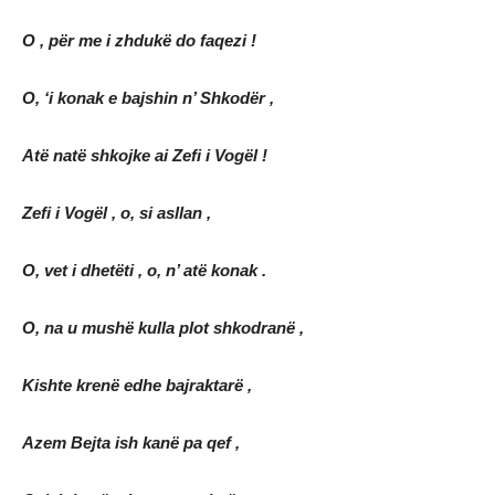
O , për me i zhdukë do faqezi !
O, ‘i konak e bajshin n’ Shkodër ,
Atë natë shkojke ai Zefi i Vogël !
Zefi i Vogël , o, si asllan ,
O, vet i dhetëti , o, n’ atë konak .
O, na u mushë kulla plot shkodranë ,
Kishte krenë edhe bajraktarë ,
Azem Bejta ish kanë pa qef ,