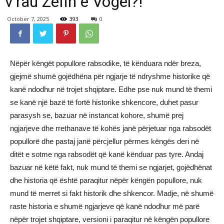
v’rau Zefin e Vogël?!
October 7, 2025
393
0
Nëpër këngët popullore rabsodike, të kënduara ndër breza,
gjejmë shumë gojëdhëna për ngjarje të ndryshme historike që
kanë ndodhur në trojet shqiptare. Edhe pse nuk mund të themi
se kanë një bazë të fortë historike shkencore, duhet pasur
parasysh se, bazuar në instancat kohore, shumë prej
ngjarjeve dhe rrethanave të kohës janë përjetuar nga rabsodët
popullorë dhe pastaj janë përcjellur përmes këngës deri në
ditët e sotme nga rabsodët që kanë kënduar pas tyre. Andaj
bazuar në këtë fakt, nuk mund të themi se ngjarjet, gojëdhënat
dhe historia që është paraqitur nëpër këngën popullore, nuk
mund të merret si fakt historik dhe shkencor. Madje, në shumë
raste historia e shumë ngjarjeve që kanë ndodhur më parë
nëpër trojet shqiptare, versioni i paraqitur në këngën popullore