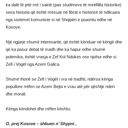
ka dalë të jetë më i saktë (pas studimeve të mirëfillta historike)
sesa historia që është mësuar në librat e historisë të ndikuara
nga sistemet komuniste si në Shqipëri e poashtu edhe në
Kosove.
Një ngjarje shumë interesante, që është kënduar në këngë dhe
që ka pasur debat të madh dhe ka hapur edhe shumë
polemika, është vrasja e Zef Kol Ndokes ose njohur edhe si
Zefi i Vogël nga Azem Galica.
Shumë thonë se Zefi i Vogël i vra në tradhti, ndërsa kënga
popullore rrëfen se Azem Bejta e vrau atë për qështje nderi
dhe morali.
Kënga këndohet dhe rrëfen kështu:
O, prej Kosove – shkuen n’ Shypni ,