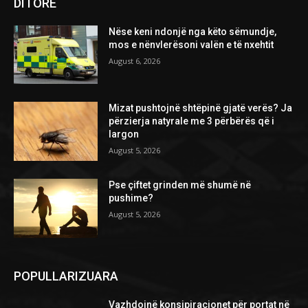
DITORE
Nëse keni ndonjë nga këto sëmundje,
mos e nënvlerësoni valën e të nxehtit
August 6, 2026
Mizat pushtojnë shtëpinë gjatë verës? Ja
përzierja natyrale me 3 përbërës që i
largon
August 5, 2026
Pse çiftet grinden më shumë në
pushime?
August 5, 2026
POPULLARIZUARA
Vazhdojnë konsipiracionet për portat në