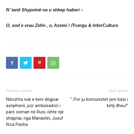
N’ tanë Shypninë na u shkep haberi –
O, sod e vrau Zefin , o, Azemi ! /
Trungu & InforCulture
Previous article
Next article
Ndoshta nuk e keni dëgjuar
”..Por ju komunistët jeni turpi i
asnjëherë, por ambasadori i
këtij dheu!”
parë osman në Rusi, ishte një
shqiptar, nga Manastiri, Jusuf
Riza Pasha