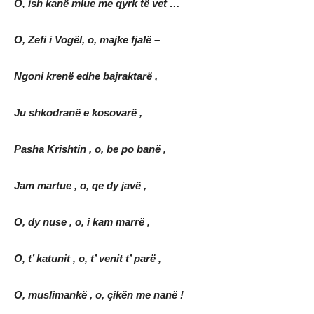
O, ish kanë mlue me qyrk të vet …
O, Zefi i Vogël, o, majke fjalë –
Ngoni krenë edhe bajraktarë ,
Ju shkodranë e kosovarë ,
Pasha Krishtin , o, be po banë ,
Jam martue , o, qe dy javë ,
O, dy nuse , o, i kam marrë ,
O, t’ katunit , o, t’ venit t’ parë ,
O, muslimankë , o, çikën me nanë !