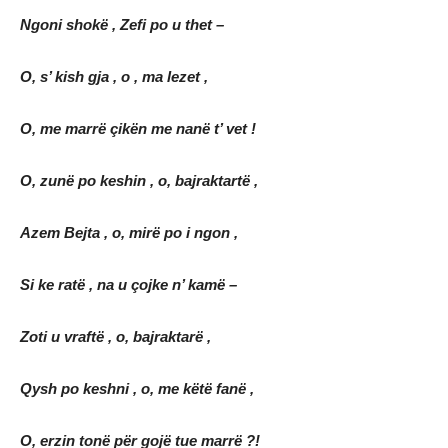
Ngoni shokë , Zefi po u thet –
O, s’ kish gja , o , ma lezet ,
O, me marrë çikën me nanë t’ vet !
O, zunë po keshin , o, bajraktartë ,
Azem Bejta , o, mirë po i ngon ,
Si ke ratë , na u çojke n’ kamë –
Zoti u vraftë , o, bajraktarë ,
Qysh po keshni , o, me këtë fanë ,
O, erzin tonë për gojë tue marrë ?!