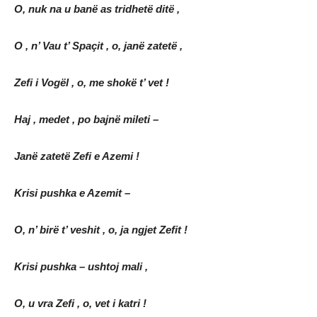
O, nuk na u banë as tridhetë ditë ,
O , n’ Vau t’ Spaçit , o, janë zatetë ,
Zefi i Vogël , o, me shokë t’ vet !
Haj , medet , po bajnë mileti –
Janë zatetë Zefi e Azemi !
Krisi pushka e Azemit –
O, n’ birë t’ veshit , o, ja ngjet Zefit !
Krisi pushka – ushtoj mali ,
O, u vra Zefi , o, vet i katri !