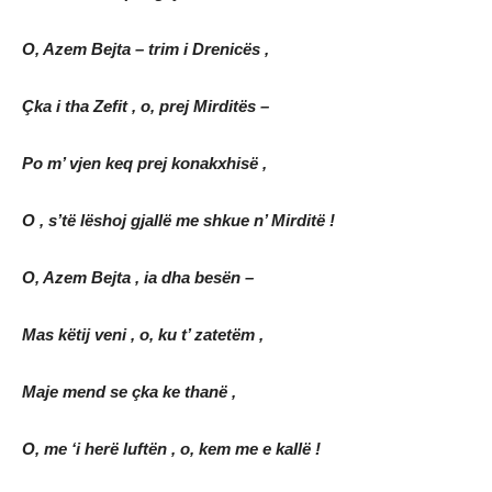
O, Azem Bejta – trim i Drenicës ,
Çka i tha Zefit , o, prej Mirditës –
Po m’ vjen keq prej konakxhisë ,
O , s’të lëshoj gjallë me shkue n’ Mirditë !
O, Azem Bejta , ia dha besën –
Mas këtij veni , o, ku t’ zatetëm ,
Maje mend se çka ke thanë ,
O, me ‘i herë luftën , o, kem me e kallë !