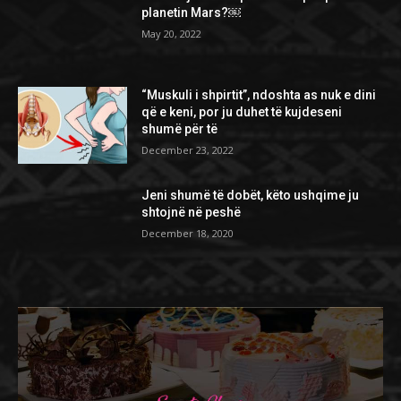
planetin Mars?￼
May 20, 2022
“Muskuli i shpirtit”, ndoshta as nuk e dini
që e keni, por ju duhet të kujdeseni
shumë për të
December 23, 2022
Jeni shumë të dobët, këto ushqime ju
shtojnë në peshë
December 18, 2020