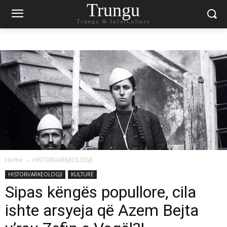
Trungu
Trungu & InforCulture
Home
HISTORI/ARKEOLOGJI
HISTORI/ARKEOLOGJI
KULTURË
Sipas këngës popullore, cila
ishte arsyeja që Azem Bejta