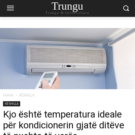
Trungu
Trungu & InforCulture
Home
KËSHILLA
KËSHILLA
Kjo është temperatura ideale
për kondicionerin gjatë ditëve