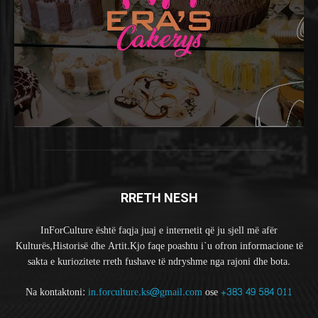
RRETH NESH
InForCulture është faqja juaj e internetit që ju sjell më afër
Kulturës,Historisë dhe Artit.Kjo faqe poashtu i`u ofron informacione të
sakta e kuriozitete rreth fushave të ndryshme nga rajoni dhe bota.
Na kontaktoni:
in.forculture.ks@gmail.com
ose
+383 49 584 011