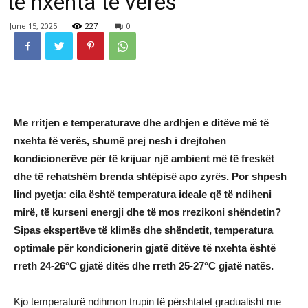
të nxehta të verës
June 15, 2025
227
0
Me rritjen e temperaturave dhe ardhjen e ditëve më të
nxehta të verës, shumë prej nesh i drejtohen
kondicionerëve për të krijuar një ambient më të freskët
dhe të rehatshëm brenda shtëpisë apo zyrës. Por shpesh
lind pyetja: cila është temperatura ideale që të ndiheni
mirë, të kurseni energji dhe të mos rrezikoni shëndetin?
Sipas ekspertëve të klimës dhe shëndetit, temperatura
optimale për kondicionerin gjatë ditëve të nxehta është
rreth 24-26°C gjatë ditës dhe rreth 25-27°C gjatë natës.
Kjo temperaturë ndihmon trupin të përshtatet gradualisht me