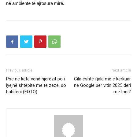
në ambiente të ajrosura mirë.
Previous article
Next article
Pse në këtë vend njerëzit po i
Cila është fjala më e kërkuar
lyejnë shtëpitë me të zezë, do
në Google për vitin 2025 deri
habiteni (FOTO)
më tani?