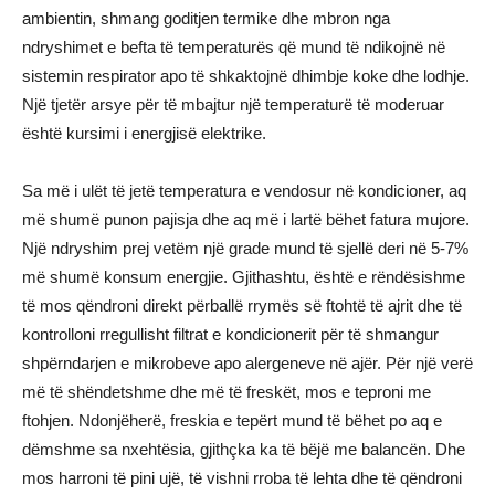
ambientin, shmang goditjen termike dhe mbron nga
ndryshimet e befta të temperaturës që mund të ndikojnë në
sistemin respirator apo të shkaktojnë dhimbje koke dhe lodhje.
Një tjetër arsye për të mbajtur një temperaturë të moderuar
është kursimi i energjisë elektrike.
Sa më i ulët të jetë temperatura e vendosur në kondicioner, aq
më shumë punon pajisja dhe aq më i lartë bëhet fatura mujore.
Një ndryshim prej vetëm një grade mund të sjellë deri në 5-7%
më shumë konsum energjie. Gjithashtu, është e rëndësishme
të mos qëndroni direkt përballë rrymës së ftohtë të ajrit dhe të
kontrolloni rregullisht filtrat e kondicionerit për të shmangur
shpërndarjen e mikrobeve apo alergeneve në ajër. Për një verë
më të shëndetshme dhe më të freskët, mos e teproni me
ftohjen. Ndonjëherë, freskia e tepërt mund të bëhet po aq e
dëmshme sa nxehtësia, gjithçka ka të bëjë me balancën. Dhe
mos harroni të pini ujë, të vishni rroba të lehta dhe të qëndroni