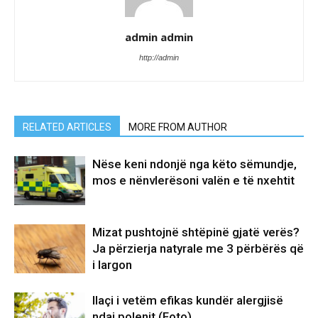
admin admin
http://admin
RELATED ARTICLES
MORE FROM AUTHOR
Nëse keni ndonjë nga këto sëmundje,
mos e nënvlerësoni valën e të nxehtit
Mizat pushtojnë shtëpinë gjatë verës?
Ja përzierja natyrale me 3 përbërës që
i largon
Ilaçi i vetëm efikas kundër alergjisë
ndaj polenit (Foto)