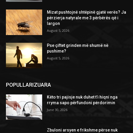
Mizat pushtojnë shtëpinë gjatë verës? Ja
përzierja natyrale me 3 përbërës që i
largon
August 5, 2026
Pse çiftet grinden më shumë në
pushime?
August 5, 2026
POPULLARIZUARA
Këto tri pajisje nuk duhet t’i hiqni nga
rryma sapo përfundoni përdorimin
June 30, 2026
Zbuloni arsyen e frikshme përse nuk