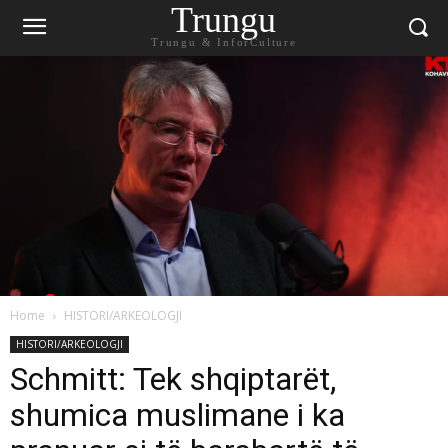
Trungu
Trungu & InforCulture
Home
HISTORI/ARKEOLOGJI
HISTORI/ARKEOLOGJI
Schmitt: Tek shqiptarët,
shumica muslimane i ka