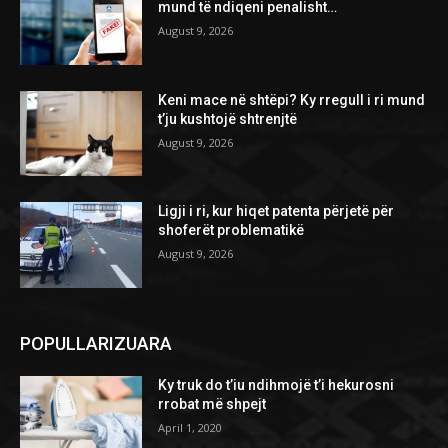
mund të ndiqeni penalisht…
August 9, 2026
Keni mace në shtëpi? Ky rregull i ri mund
t’ju kushtojë shtrenjtë
August 9, 2026
Ligji i ri, kur hiqet patenta përjetë për
shoferët problematikë
August 9, 2026
POPULLARIZUARA
Ky truk do t’iu ndihmojë t’i hekurosni
rrobat më shpejt
April 1, 2020