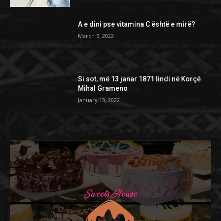
A e dini pse vitamina C është e mirë?
March 5, 2022
Si sot, më 13 janar 1871 lindi në Korçë
Mihal Grameno
January 13, 2022