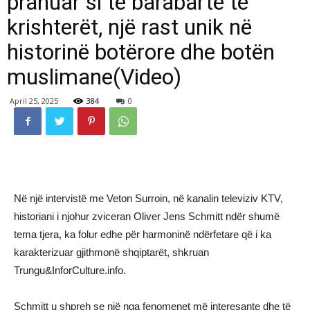
pranuar si të barabartë të
krishterët, një rast unik në
historinë botërore dhe botën
muslimane(Video)
April 25, 2025
384
0
Në një intervistë me Veton Surroin, në kanalin televiziv KTV,
historiani i njohur zviceran Oliver Jens Schmitt ndër shumë
tema tjera, ka folur edhe për harmoninë ndërfetare që i ka
karakterizuar gjithmonë shqiptarët, shkruan
Trungu&InforCulture.info.
Schmitt u shpreh se një nga fenomenet më interesante dhe të