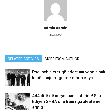
admin admin
http://admin
RELATED ARTICLES
MORE FROM AUTHOR
Pse inxhinierët që ndërtuan vendin nuk
kanë asnjë rrugë me emrin e tyre!
444 ditë që ndryshuan historinë! Si u
kthyen SHBA dhe Irani nga aleatë në
armiq