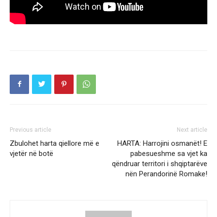
Previous article
Next article
Zbulohet harta qiellore më e
HARTA: Harrojini osmanët! E
vjetër në botë
pabesueshme sa vjet ka
qëndruar territori i shqiptarëve
nën Perandorinë Romake!