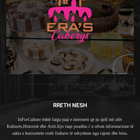
RRETH NESH
InForCulture është faqja juaj e internetit që ju sjell më afër
Kulturës,Historisë dhe Artit.Kjo faqe poashtu i`u ofron informacione të
sakta e kuriozitete rreth fushave të ndryshme nga rajoni dhe bota.