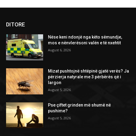
DITORE
Nëse keni ndonjë nga këto sëmundje,
mos e nënvlerësoni valën e të nxehtit
August 6, 2026
Mizat pushtojnë shtëpinë gjatë verës? Ja
përzierja natyrale me 3 përbërës që i
largon
August 5, 2026
Pse çiftet grinden më shumë në
pushime?
August 5, 2026