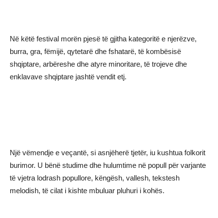
Në këtë festival morën pjesë të gjitha kategoritë e njerëzve,
burra, gra, fëmijë, qytetarë dhe fshatarë, të kombësisë
shqiptare, arbëreshe dhe atyre minoritare, të trojeve dhe
enklavave shqiptare jashtë vendit etj.
Një vëmendje e veçantë, si asnjëherë tjetër, iu kushtua folkorit
burimor. U bënë studime dhe hulumtime në popull për varjante
të vjetra lodrash popullore, këngësh, vallesh, tekstesh
melodish, të cilat i kishte mbuluar pluhuri i kohës.