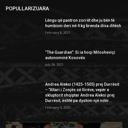
POPULLARIZUARA
Lëngu që pastron zorrët dhe ju bën të
humbisni deri në 4 kg brenda disa ditësh
February 8, 2021
“The Guardian”: Si ia hoqi Milosheviçi
autonominë Kosovës
July 28, 2021
Andrea Aleksi (1425-1505) prej Durrësit
– ”Altari i Zonjës së Ilirëve, vepër e
skluptorit shqiptar Andrea Aleksi prej
Durrësit, është pa dyshim një ndër...
February 5, 2022