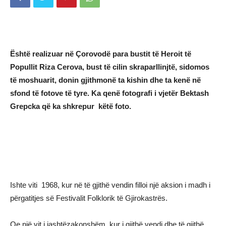
Është realizuar në Çorovodë para bustit të Heroit të
Popullit Riza Cerova, bust të cilin skraparllinjtë, sidomos
të moshuarit, donin gjithmonë ta kishin dhe ta kenë në
sfond të fotove të tyre. Ka qenë fotografi i vjetër Bektash
Grepcka që ka shkrepur këtë foto.
Ishte viti 1968, kur në të gjithë vendin filloi një aksion i madh i
përgatitjes së Festivalit Folklorik të Gjirokastrës.
Qe një vit i jashtëzakonshëm, kur i gjithë vendi dhe të gjithë