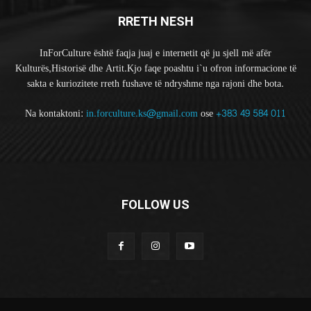
RRETH NESH
InForCulture është faqja juaj e internetit që ju sjell më afër
Kulturës,Historisë dhe Artit.Kjo faqe poashtu i`u ofron informacione të
sakta e kuriozitete rreth fushave të ndryshme nga rajoni dhe bota.
Na kontaktoni:
in.forculture.ks@gmail.com
ose
+383 49 584 011
FOLLOW US