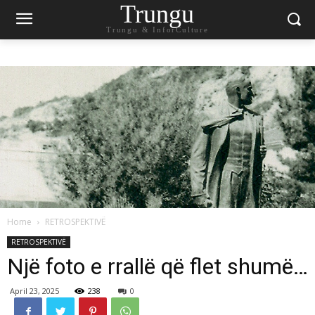
Trungu
Trungu & InforCulture
Home
RETROSPEKTIVË
RETROSPEKTIVË
Një foto e rrallë që flet shumë…
April 23, 2025
238
0