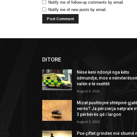
Notify me of follow-up comments by email.
Notify me of new posts by email.
DITORE
Nëse keni ndonjë nga këto
sëmundje, mos e nënvlerëson
valën e të nxehtit
August 6, 2026
Mizat pushtojnë shtëpinë gjat
verës? Ja përzierja natyrale 
3 përbërës që i largon
August 5, 2026
Pse çiftet grinden më shumë 