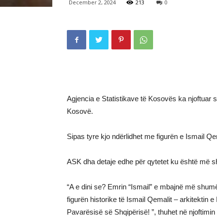
December 2, 2024
213
0
Agjencia e Statistikave të Kosovës ka njoftuar 
Kosovë.
Sipas tyre kjo ndërlidhet me figurën e Ismail Qe
ASK dha detaje edhe për qytetet ku është më s
“A e dini se? Emrin “Ismail” e mbajnë më shumë
figurën historike të Ismail Qemalit – arkitektin 
Pavarësisë së Shqipërisë! ”, thuhet në njoftimin 