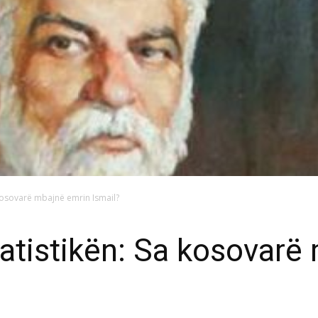
 kosovarë mbajnë emrin Ismail?
atistikën: Sa kosovarë