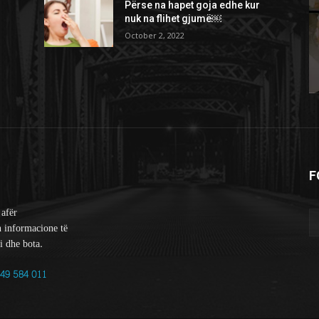
Përse na hapet goja edhe kur
nuk na flihet gjumë￼
October 2, 2022
F
 afër
n informacione të
i dhe bota.
49 584 011