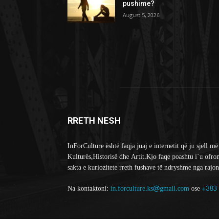
pushime?
August 5, 2026
RRETH NESH
InForCulture është faqja juaj e internetit që ju sjell më
Kulturës,Historisë dhe Artit.Kjo faqe poashtu i`u ofro
sakta e kuriozitete rreth fushave të ndryshme nga rajon
Na kontaktoni:
in.forculture.ks@gmail.com
ose
+383 