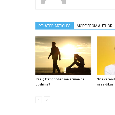
RELATED ARTICLES
MORE FROM AUTHOR
Pse çiftet grinden më shumë në
Si ta vëren
pushime?
nëse dikush