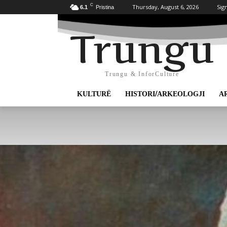
C
Thursday, August 6, 2026
Sign
6.1
Pristina
Trungu
Trungu & InforCulture
KULTURË
HISTORI/ARKEOLOGJI
A