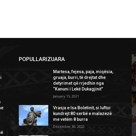
POPULLARIZUARA
Martesa, fejesa, paja, miqësia,
i
gruaja, burri, të drejtat dhe
detyrimet që rrjedhin nga
“Kanuni i Lekë Dukagjinit”
January 15, 2021
ë
me
Vrasja e Isa Boletinit, si luftoi
kundrejt 80 serbë e malazezë
me vetëm 8 burra
December 30, 2022
në