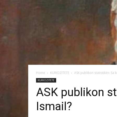
Home
KURIOZITETE
ASK publikon statistikën: Sa
KURIOZITETE
ASK publikon st
Ismail?