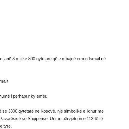
se janë 3 mijë e 800 qytetarë që e mbajnë emrin Ismail në
malit.
humë i përhapur ky emër.
 se 3800 qytetarë në Kosovë, një simbolikë e lidhur me
e Pavarësisë së Shqipërisë. Urime përvjetorin e 112-të të
e tyre.