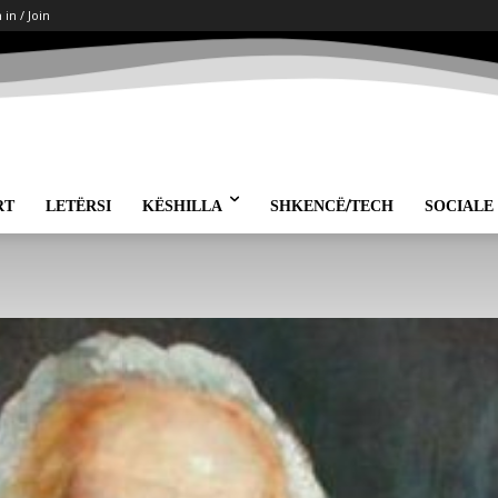
 in / Join
RT
LETËRSI
KËSHILLA
SHKENCË/TECH
SOCIALE