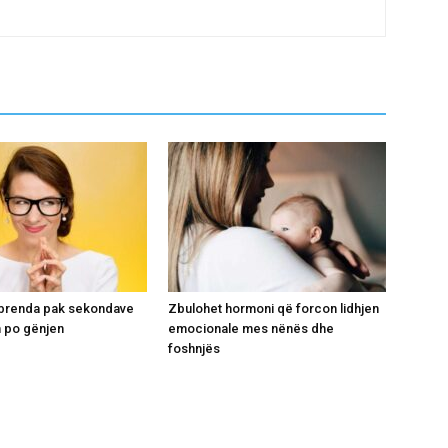
i brenda pak sekondave
Zbulohet hormoni që forcon lidhjen
 po gënjen
emocionale mes nënës dhe
foshnjës