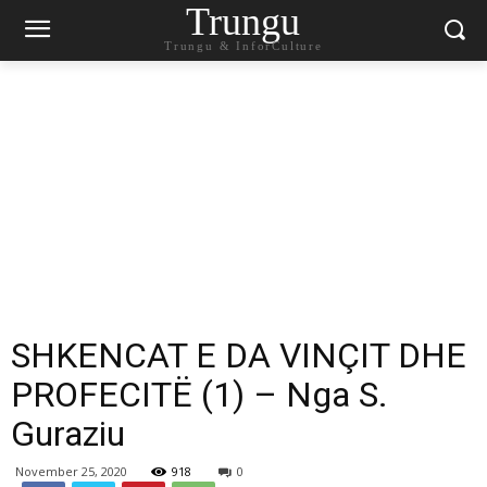
Trungu
Trungu & InforCulture
SHKENCAT E DA VINÇIT DHE
PROFECITË (1) – Nga S.
Guraziu
November 25, 2020
918
0