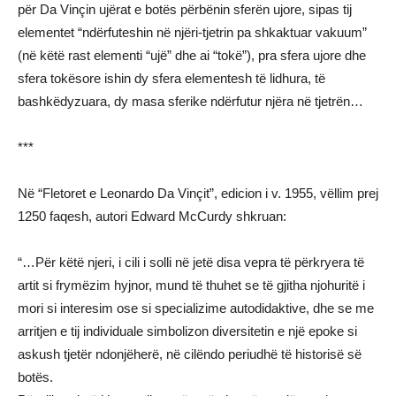
për Da Vinçin ujërat e botës përbënin sferën ujore, sipas tij
elementet “ndërfuteshin në njëri-tjetrin pa shkaktuar vakuum”
(në këtë rast elementi “ujë” dhe ai “tokë”), pra sfera ujore dhe
sfera tokësore ishin dy sfera elementesh të lidhura, të
bashkëdyzuara, dy masa sferike ndërfutur njëra në tjetrën…
***
Në “Fletoret e Leonardo Da Vinçit”, edicion i v. 1955, vëllim prej
1250 faqesh, autori Edward McCurdy shkruan:
“…Për këtë njeri, i cili i solli në jetë disa vepra të përkryera të
artit si frymëzim hyjnor, mund të thuhet se të gjitha njohuritë i
mori si interesim ose si specializime autodidaktive, dhe se me
arritjen e tij individuale simbolizon diversitetin e një epoke si
askush tjetër ndonjëherë, në cilëndo periudhë të historisë së
botës.