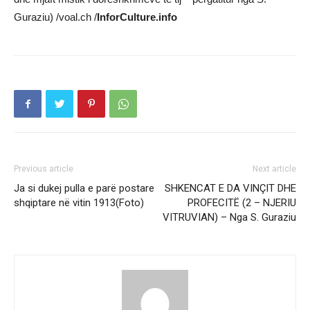
Guraziu) /voal.ch /
InforCulture.info
Previous article
Next article
Ja si dukej pulla e parë postare
SHKENCAT E DA VINÇIT DHE
shqiptare në vitin 1913(Foto)
PROFECITË (2 – NJERIU
VITRUVIAN) – Nga S. Guraziu