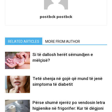
postbck postbck
RELATED ARTICLES
MORE FROM AUTHOR
Si të dallosh herët sëmundjen e
mëlçisë?
Tetë shenja në gojë që mund të jenë
simptoma të diabetit
Përse shumë njerëz po vendosin letra
higjienike në frigorifer: Kur të dëgjoni