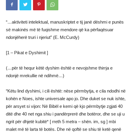
“…aktiviteti intelektual, manuskriptet e tij janë dëshmi e punës
së makinës më të fuqishme mendore që ka përfaqësuar
ndonjëherë truri i njeriut” (E. McCurdy)
[1 – Pikat e Dyshimit ]
(…për të hequr këtë dyshim është e nevojshme thirrja e
ndonjë mrekullie në ndihmë…)
“Këtu lind dyshimi, i cili është: nëse përmbytja, e cila ndodhi në
kohën e Noes, ishte universale apo jo. Dhe duket se nuk ishte,
për arsyet si vijon: Në Bibël e kemi që kjo përmbytje zgjati 40
ditë dhe 40 net nga shiu i pandërprerë dhe botëror, dhe se uji u
ngrit për dhjetë kubitë* [ rreth 5 metra – shën. im, sg ] mbi
malet më të larta të botës. Dhe në qoftë se shiu të ketë qenë