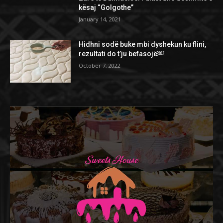
kësaj “Golgothe”
January 14, 2021
Hidhni sodë buke mbi dyshekun ku flini,
rezultati do t’ju befasojë￼
October 7, 2022