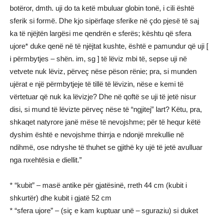
botëror, dmth. uji do ta ketë mbuluar globin tonë, i cili është
sferik si formë. Dhe kjo sipërfaqe sferike në çdo pjesë të saj
ka të njëjtën largësi me qendrën e sferës; kështu që sfera
ujore* duke qenë në të njëjtat kushte, është e pamundur që uji [
i përmbytjes – shën. im, sg ] të lëviz mbi të, sepse uji në
vetvete nuk lëviz, përveç nëse pëson rënie; pra, si munden
ujërat e një përmbytjeje të tillë të lëvizin, nëse e kemi të
vërtetuar që nuk ka lëvizje? Dhe në qoftë se uji të jetë nisur
disi, si mund të lëvizte përveç nëse të “ngjitej” lart? Këtu, pra,
shkaqet natyrore janë mëse të nevojshme; për të hequr këtë
dyshim është e nevojshme thirrja e ndonjë mrekullie në
ndihmë, ose ndryshe të thuhet se gjithë ky ujë të jetë avulluar
nga nxehtësia e diellit.”
* “kubit” – masë antike për gjatësinë, rreth 44 cm (kubit i
shkurtër) dhe kubit i gjatë 52 cm
* “sfera ujore” – (siç e kam kuptuar unë – sguraziu) si duket