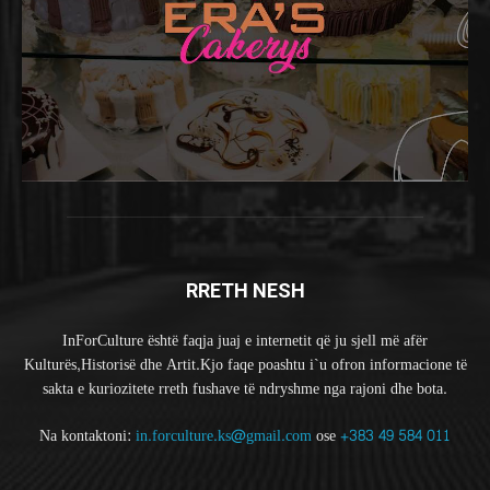
RRETH NESH
InForCulture është faqja juaj e internetit që ju sjell më afër
Kulturës,Historisë dhe Artit.Kjo faqe poashtu i`u ofron informacione të
sakta e kuriozitete rreth fushave të ndryshme nga rajoni dhe bota.
Na kontaktoni:
in.forculture.ks@gmail.com
ose
+383 49 584 011