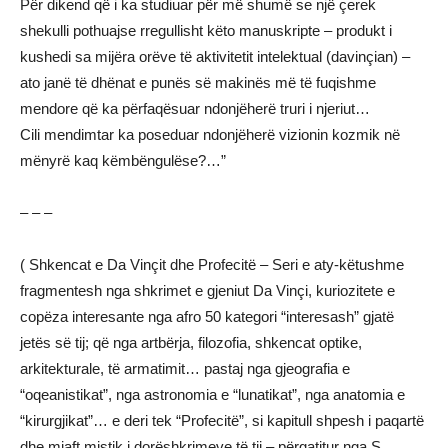
Për dikend që i ka studiuar për më shumë se një çerek
shekulli pothuajse rregullisht këto manuskripte – produkt i
kushedi sa mijëra orëve të aktivitetit intelektual (davinçian) –
ato janë të dhënat e punës së makinës më të fuqishme
mendore që ka përfaqësuar ndonjëherë truri i njeriut…
Cili mendimtar ka poseduar ndonjëherë vizionin kozmik në
mënyrë kaq këmbëngulëse?…”
– – –
( Shkencat e Da Vinçit dhe Profecitë – Seri e aty-këtushme
fragmentesh nga shkrimet e gjeniut Da Vinçi, kuriozitete e
copëza interesante nga afro 50 kategori “interesash” gjatë
jetës së tij; që nga artbërja, filozofia, shkencat optike,
arkitekturale, të armatimit… pastaj nga gjeografia e
“oqeanistikat”, nga astronomia e “lunatikat”, nga anatomia e
“kirurgjikat”… e deri tek “Profecitë”, si kapitull shpesh i paqartë
dhe mjaft mistik i dorëshkrimeve të tij – përgatitur nga S.