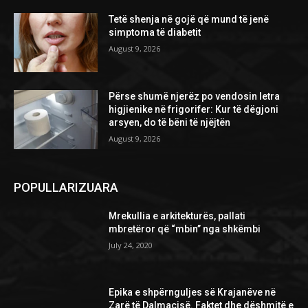
Tetë shenja në gojë që mund të jenë
simptoma të diabetit
August 9, 2026
Përse shumë njerëz po vendosin letra
higjienike në frigorifer: Kur të dëgjoni
arsyen, do të bëni të njëjtën
August 9, 2026
POPULLARIZUARA
Mrekullia e arkitekturës, pallati
mbretëror që “mbin” nga shkëmbi
July 24, 2020
Epika e shpërnguljes së Krajanëve në
Zarë të Dalmacisë. Faktet dhe dëshmitë e