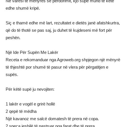
Në varësi të mënyrës së përdorimit, kjo supë mund të ketë
edhe shumë kripë.
Siç e thamë edhe më lart, rezultatet e dietës janë afatshkurtra,
që do të thotë se pas saj, ju duhet të kujdeseni më fort për
peshën.
Një Ide Për Supën Me Lakër
Receta e rekomanduar nga Agroweb.org shpjegon një mënyrë
të thjeshtë por shumë të pasur në vlera për përgatitjen e
supës.
Për këtë supë ju nevojiten:
1 lakër e vogël e grirë hollë
2 qepë të mëdha
Një kavanoz me salcë domatesh të prera në copa.
2 speca jeshilë të pastruar nga farat dhe të prera.