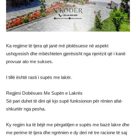
Ka regjime të tjera që janë më plotësuese në aspekt
ushqyesish dhe mbështeten gjerësisht nga njerëzit që i kanë
provuar ato me sukses.
I tillë është rasti i supës me lakër.
Regjimi Dobësues Me Supën e Lakrës
Së pari duhet të dini që kjo supë funksionon për rënien afat-
shkurtër nga pesha.
Ky regjim ka të bëjë me përgatitjen e supës me bazë lakre dhe
me perime të tjera dhe ngrënien e dy deri në tre racione të saj