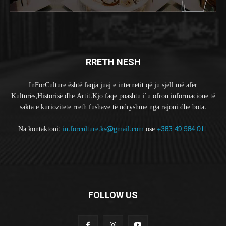
RRETH NESH
InForCulture është faqja juaj e internetit që ju sjell më afër
Kulturës,Historisë dhe Artit.Kjo faqe poashtu i`u ofron informacione të
sakta e kuriozitete rreth fushave të ndryshme nga rajoni dhe bota.
Na kontaktoni:
in.forculture.ks@gmail.com
ose
+383 49 584 011
FOLLOW US