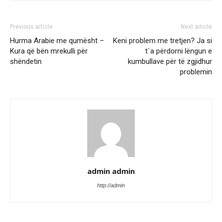
Previous article
Next article
Hurma Arabie me qumësht –
Keni problem me tretjen? Ja si
Kura që bën mrekulli për
t`a përdorni lëngun e
shëndetin
kumbullave për të zgjidhur
problemin
admin admin
http://admin