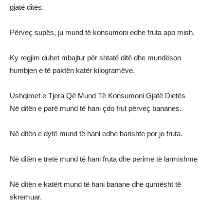
gjatë ditës.
Përveç supës, ju mund të konsumoni edhe fruta apo mish.
Ky regjim duhet mbajtur për shtatë ditë dhe mundëson
humbjen e të paktën katër kilogramëve.
Ushqimet e Tjera Që Mund Të Konsumoni Gjatë Dietës
Në ditën e parë mund të hani çdo frut përveç bananes.
Në ditën e dytë mund të hani edhe barishte por jo fruta.
Në ditën e tretë mund të hani fruta dhe perime të larmishme
Në ditën e katërt mund të hani banane dhe qumësht të
skremuar.