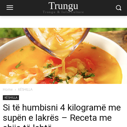
Trungu
Trungu & InforCulture
Home
KËSHILLA
KËSHILLA
Si të humbisni 4 kilogramë me
supën e lakrës – Receta me