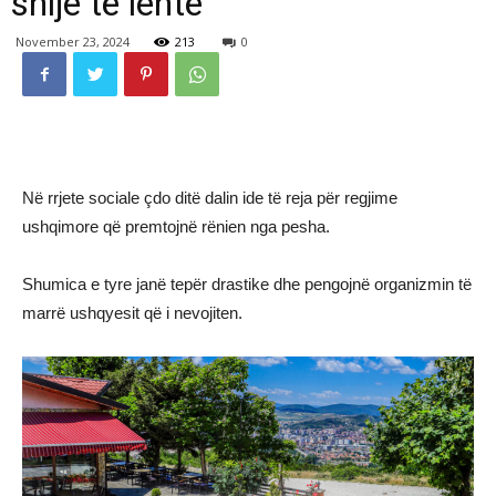
shije të lehtë
November 23, 2024
213
0
Në rrjete sociale çdo ditë dalin ide të reja për regjime
ushqimore që premtojnë rënien nga pesha.
Shumica e tyre janë tepër drastike dhe pengojnë organizmin të
marrë ushqyesit që i nevojiten.