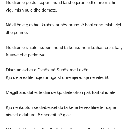
Në ditën e pestë, supën mund ta shoqëroni edhe me mishi
viçi, mish pule dhe domate.
Në ditën e gjashtë, krahas supës mund të hani edhe mish viçi
dhe perime.
Në ditën e shtatë, supën mund ta konsumoni krahas orizit kaf,
frutave dhe perimeve.
Disavantazhet e Dietës së Supës me Lakër
Kjo dietë është ndjekur nga shumë njerëz që në vitet 80.
Megjithatë, duhet të dini që kjo dietë ofron pak karbohidrate.
Kjo nënkupton se diabetikët do ta kenë të vështirë të ruajnë
nivelet e duhura të sheqerit në gjak.