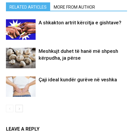
RELATED ARTICLES
MORE FROM AUTHOR
A shkakton artrit kërcitja e gishtave?
Meshkujt duhet të hanë më shpesh
kërpudha, ja përse
Çaji ideal kundër gurëve në veshka
LEAVE A REPLY