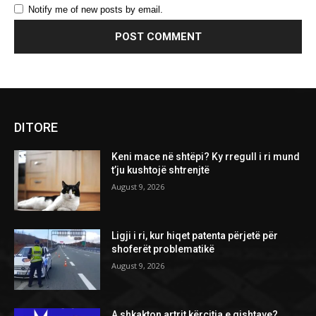
Notify me of new posts by email.
DITORE
Keni mace në shtëpi? Ky rregull i ri mund
t’ju kushtojë shtrenjtë
August 9, 2026
Ligji i ri, kur hiqet patenta përjetë për
shoferët problematikë
August 9, 2026
A shkakton artrit kërcitja e gishtave?