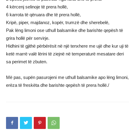
4 kërcenj selinoje të prera hollë,
6 karrota të qëruara dhe të prera hollë,
Kripë, piper, majdanoz, kopër, trumzë dhe sherebelë,
Pak lëng limoni ose uthull balsamike dhe barishte qepësh të
grira hollë për servirje.
Hidhini të gjithë përbërësit në një tenxhere me ujë dhe kur uji të
ketë marrë valë lërini të ziejnë në temperaturë mesatare deri
sa perimet të zbuten.
Më pas, supën pasurojeni me uthull balsamike apo lëng limoni,
erëza të freskëta dhe barishte qepësh të prera hollë./